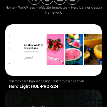
Home
–
WordPress
–
Website templates
–
Hero banner design
framework
Custom hero banner design
,
Custom hero section
,
,
,
,
,
,
,
,
,
,
,
,
,
,
,
,
,
,
,
,
,
,
,
,
,
,
,
,
,
,
,
,
,
,
,
,
,
,
,
,
,
,
,
,
,
,
,
,
,
,
,
,
,
,
,
,
,
,
,
,
,
,
,
,
,
,
,
,
,
,
,
,
,
,
,
,
,
,
,
,
,
,
,
,
,
,
,
,
,
,
,
,
,
,
,
,
,
,
,
,
,
,
,
,
,
,
,
,
,
,
,
,
,
,
,
,
,
,
,
,
,
,
,
,
,
,
Hero Light HOL-PRO-224