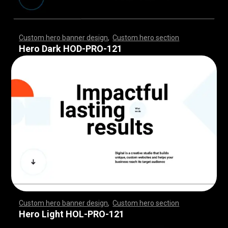
Custom hero banner design
,
Custom hero section
,
,
,
,
,
,
,
,
,
,
,
,
,
,
,
,
,
,
,
,
,
,
,
,
,
,
,
,
,
,
,
,
,
,
,
,
,
,
,
,
,
,
,
,
,
,
,
,
,
,
,
,
,
,
,
,
,
,
,
,
,
,
,
,
,
,
,
,
,
,
,
,
,
,
,
,
,
,
,
,
,
,
,
,
,
,
,
,
,
,
,
,
,
,
,
,
,
,
,
,
,
,
,
,
,
,
,
,
,
,
,
,
,
,
,
,
,
,
,
,
,
,
,
,
,
,
Hero Dark HOD-PRO-121
Custom hero banner design
,
Custom hero section
,
,
,
,
,
,
,
,
,
,
,
,
,
,
,
,
,
,
,
,
,
,
,
,
,
,
,
,
,
,
,
,
,
,
,
,
,
,
,
,
,
,
,
,
,
,
,
,
,
,
,
,
,
,
,
,
,
,
,
,
,
,
,
,
,
,
,
,
,
,
,
,
,
,
,
,
,
,
,
,
,
,
,
,
,
,
,
,
,
,
,
,
,
,
,
,
,
,
,
,
,
,
,
,
,
,
,
,
,
,
,
,
,
,
,
,
,
,
,
,
,
,
,
,
,
,
Hero Light HOL-PRO-121