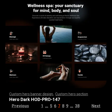
Custom hero banner design
,
Custom hero section
,
,
,
,
,
,
,
,
,
,
,
,
,
,
,
,
,
,
,
,
,
,
,
,
,
,
,
,
,
,
,
,
,
,
,
,
,
,
,
,
,
,
,
,
,
,
,
,
,
,
,
,
,
,
,
,
,
,
,
,
,
,
,
,
,
,
,
,
,
,
,
,
,
,
,
,
,
,
,
,
,
,
,
,
,
,
,
,
,
,
,
,
,
,
,
,
,
,
,
,
,
,
,
,
,
,
,
,
,
,
,
,
,
,
,
,
,
,
,
,
,
,
,
,
,
,
Hero Dark HOD-PRO-147
…
…
Previous
1
5
6
7
8
9
38
Next