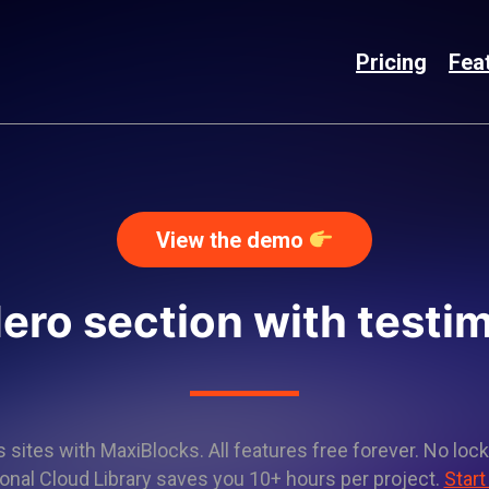
Pricing
Fea
View the demo
ero section with testi
sites with MaxiBlocks. All features free forever. No lock
onal Cloud Library saves you 10+ hours per project.
Start