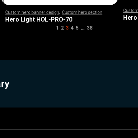
Custom
Custom hero banner design
,
Custom hero section
,
,
,
,
,
,
,
,
,
,
,
,
,
,
,
,
,
,
,
,
,
,
,
,
,
,
,
,
,
,
,
,
,
,
,
,
,
,
,
,
,
,
,
,
,
,
,
,
,
,
,
,
,
,
,
,
,
,
,
,
,
,
,
,
,
,
,
,
,
,
,
,
,
,
,
,
,
,
,
,
,
,
,
,
,
,
,
,
,
,
,
,
,
,
,
,
,
,
,
,
,
,
,
,
,
,
,
,
,
,
,
,
,
,
,
,
,
,
,
,
,
,
,
,
,
,
,
,
,
,
,
,
,
,
,
,
,
,
,
,
,
,
Hero
Hero Light HOL-PRO-70
…
1
2
3
4
5
38
ary