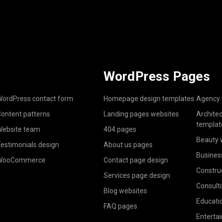
WordPress Pages
ordPress contact form
Homepage design templates
Agency 
ontent patterns
Landing pages websites
Archite
templat
ebsite team
404 pages
Beauty 
estimonials design
About us pages
Busines
WooCommerce
Contact page design
Constru
Services page design
Consult
Blog websites
Educati
FAQ pages
Enterta