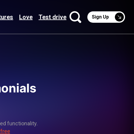
tures
Love
Test drive
Sign Up
monials
ed functionality.
 free