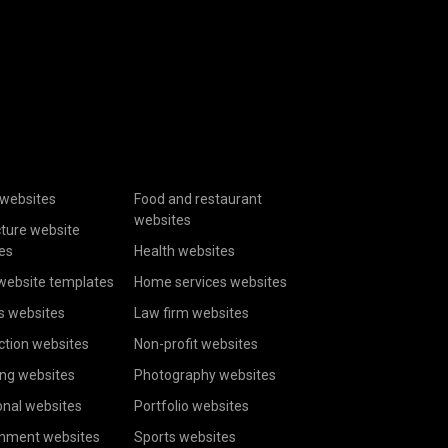
websites
Food and restaurant
websites
cture website
es
Health websites
website templates
Home services websites
s websites
Law firm websites
ction websites
Non-profit websites
ing websites
Photography websites
onal websites
Portfolio websites
inment websites
Sports websites