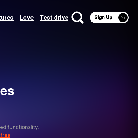
tures
Love
Test drive
Sign Up
les
ed functionality.
 free