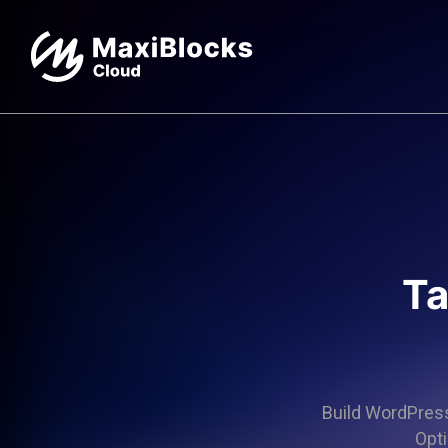
Ta
Build WordPress 
Opti