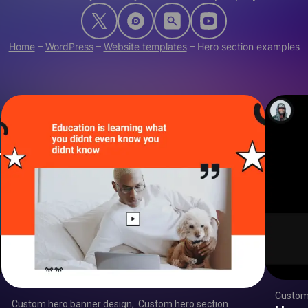
Home
–
WordPress
–
Website templates
–
Hero section examples
Custom
,
,
,
,
,
,
,
,
,
,
,
,
,
,
,
,
Custom hero banner design
,
Custom hero section
,
,
,
,
,
,