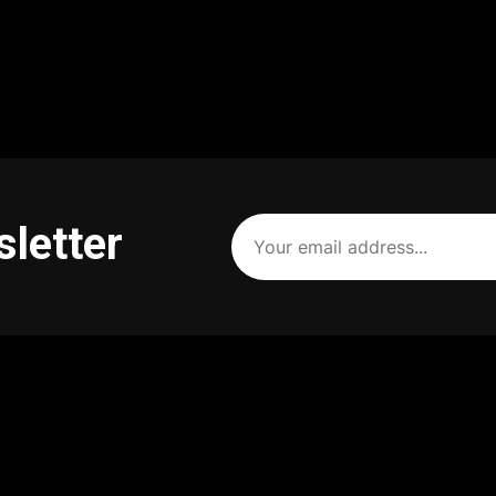
Your
sletter
email
address
(Required)