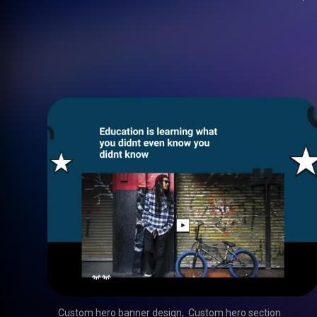
Custom hero banner design
,
Custom hero section
,
,
,
,
,
,