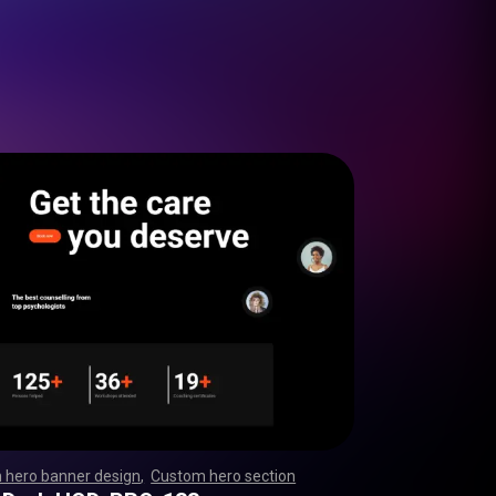
 hero banner design
,
Custom hero section
,
,
,
,
,
,
,
,
,
,
,
,
,
,
,
,
,
,
,
,
,
,
,
,
,
,
,
,
,
,
,
,
,
,
,
,
,
,
,
,
,
,
,
,
,
,
,
,
,
,
,
,
,
,
,
,
,
,
,
,
,
,
,
,
,
,
,
,
,
,
,
,
,
,
,
,
,
,
,
,
,
,
,
,
,
,
,
,
,
,
,
,
,
,
,
,
,
,
,
,
,
,
,
,
,
,
,
,
,
,