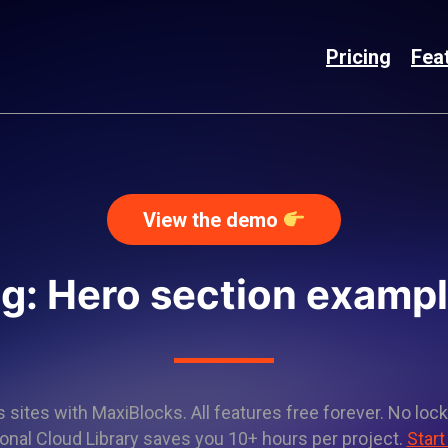
Pricing
Fea
View the demo
g: Hero section examp
sites with MaxiBlocks. All features free forever. No lock
onal Cloud Library saves you 10+ hours per project.
Start