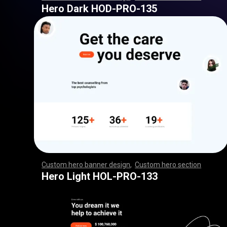
,
,
,
,
,
,
,
,
,
,
,
,
,
,
,
,
,
,
,
,
,
,
,
,
,
,
,
,
,
,
,
,
,
,
,
,
,
,
,
,
,
,
,
,
,
,
,
,
,
,
,
,
,
,
,
,
,
,
,
,
,
,
,
,
,
,
,
,
,
,
,
,
,
,
,
,
,
,
,
,
,
,
,
,
,
,
,
,
,
,
,
,
,
,
,
,
,
,
,
,
,
,
,
,
,
,
,
,
,
,
,
,
,
,
,
,
,
,
,
,
Hero Dark HOD-PRO-135
Custom hero banner design
,
Custom hero section
,
,
,
,
,
,
,
,
,
,
,
,
,
,
,
,
,
,
,
,
,
,
,
,
,
,
,
,
,
,
,
,
,
,
,
,
,
,
,
,
,
,
,
,
,
,
,
,
,
,
,
,
,
,
,
,
,
,
,
,
,
,
,
,
,
,
,
,
,
,
,
,
,
,
,
,
,
,
,
,
,
,
,
,
,
,
,
,
,
,
,
,
,
,
,
,
,
,
,
,
,
,
,
,
,
,
,
,
,
,
,
,
,
,
,
,
,
,
,
,
,
,
,
,
,
,
Hero Light HOL-PRO-133