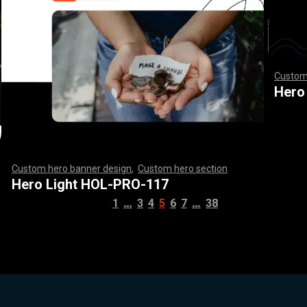
Custom
,
,
,
,
,
,
,
,
,
,
,
,
,
,
,
,
Hero
Custom hero banner design
,
Custom hero section
,
,
,
,
,
,
,
,
,
,
,
,
,
,
,
,
,
,
,
,
,
,
,
,
,
,
,
,
,
,
,
,
,
,
,
,
,
,
,
,
,
,
,
,
,
,
,
,
,
,
,
,
,
,
,
,
,
,
,
,
,
,
,
,
,
,
,
,
,
,
,
,
,
,
,
,
,
,
,
,
,
,
,
,
,
,
,
,
,
,
,
,
,
,
,
,
,
,
,
,
,
,
,
,
,
,
,
,
,
,
,
,
,
,
,
,
,
,
,
,
,
,
,
,
,
,
Hero Light HOL-PRO-117
…
…
1
3
4
5
6
7
38