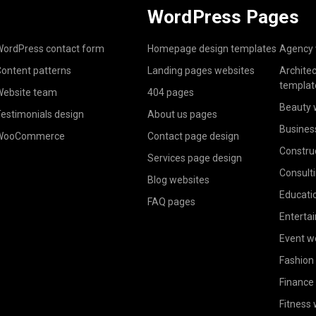
WordPress Pages
ordPress contact form
Homepage design templates
Agency 
ontent patterns
Landing pages websites
Archite
templat
ebsite team
404 pages
Beauty 
estimonials design
About us pages
Busines
WooCommerce
Contact page design
Constru
Services page design
Consult
Blog websites
Educati
FAQ pages
Enterta
Event w
Fashion
Finance
Fitness