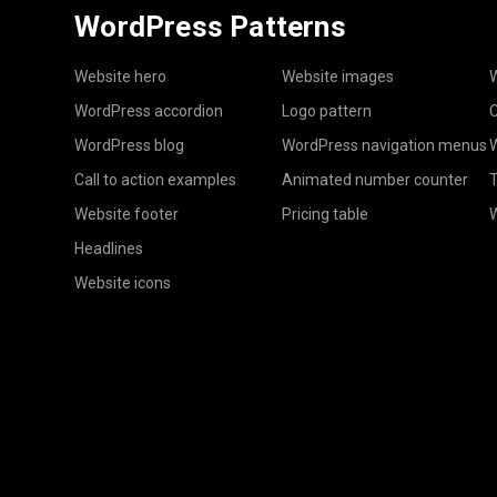
WordPress Patterns
Website hero
Website images
W
WordPress accordion
Logo pattern
C
WordPress blog
WordPress navigation menus
W
Call to action examples
Animated number counter
T
Website footer
Pricing table
Headlines
Website icons