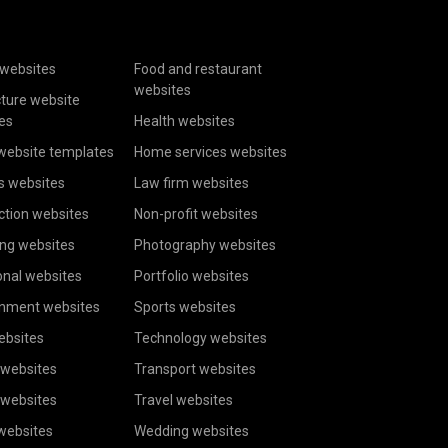
websites
Food and restaurant
websites
cture website
es
Health websites
website templates
Home services websites
s websites
Law firm websites
ction websites
Non-profit websites
ing websites
Photography websites
onal websites
Portfolio websites
inment websites
Sports websites
ebsites
Technology websites
 websites
Transport websites
 websites
Travel websites
 websites
Wedding websites