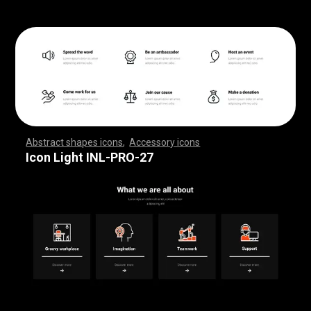
Abstract shapes icons
,
Accessory icons
,
,
,
,
,
,
,
,
,
,
,
,
,
,
,
,
,
,
,
,
,
,
,
,
,
,
,
,
,
,
,
,
,
,
,
,
,
,
,
,
,
,
,
,
,
,
,
,
,
,
,
,
,
,
,
,
,
,
,
,
,
,
,
,
,
,
,
,
,
,
,
,
,
,
,
,
,
,
,
,
,
,
,
,
,
,
,
,
,
,
,
,
,
,
,
,
,
,
,
,
,
,
,
,
,
,
,
,
,
,
,
,
,
,
,
,
,
,
,
,
,
,
,
,
,
,
,
,
,
,
,
,
,
,
,
,
,
,
,
,
,
,
,
,
,
,
,
,
,
,
,
,
,
,
,
,
,
,
,
,
,
,
,
,
,
,
,
,
,
,
,
,
,
,
,
,
,
,
,
,
,
,
,
,
,
,
,
,
,
,
,
,
,
,
,
,
,
,
,
,
,
,
,
,
,
,
,
,
,
,
,
,
,
,
,
,
,
,
,
,
,
,
,
,
,
,
,
,
,
,
,
,
,
,
,
,
,
,
,
,
,
,
,
,
,
,
,
,
,
,
,
,
,
,
Icon Light INL-PRO-27