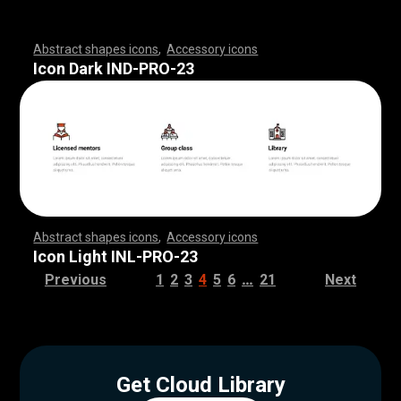
Abstract shapes icons
,
Accessory icons
,
,
,
,
,
,
,
,
,
,
,
,
,
,
,
,
,
,
,
,
,
,
,
,
,
,
,
,
,
,
,
,
,
,
,
,
,
,
,
,
,
,
,
,
,
,
,
,
,
,
,
,
,
,
,
,
,
,
,
,
,
,
,
,
,
,
,
,
,
,
,
,
,
,
,
,
,
,
,
,
,
,
,
,
,
,
,
,
,
,
,
,
,
,
,
,
,
,
,
,
,
,
,
,
,
,
,
,
,
,
,
,
,
,
,
,
,
,
,
,
,
,
,
,
,
,
,
,
,
,
,
,
,
,
,
,
,
,
,
,
,
,
,
,
,
,
,
,
,
,
,
,
,
,
,
,
,
,
,
,
,
,
,
,
,
,
,
,
,
,
,
,
,
,
,
,
,
,
,
,
,
,
,
,
,
,
,
,
,
,
,
,
,
,
,
,
,
,
,
,
,
,
,
,
,
,
,
,
,
,
,
,
,
,
,
,
,
,
,
,
,
,
,
,
,
,
,
,
,
,
,
,
,
,
,
,
,
,
,
,
,
,
,
,
,
,
,
,
,
,
,
,
,
,
Icon Dark IND-PRO-23
Abstract shapes icons
,
Accessory icons
,
,
,
,
,
,
,
,
,
,
,
,
,
,
,
,
,
,
,
,
,
,
,
,
,
,
,
,
,
,
,
,
,
,
,
,
,
,
,
,
,
,
,
,
,
,
,
,
,
,
,
,
,
,
,
,
,
,
,
,
,
,
,
,
,
,
,
,
,
,
,
,
,
,
,
,
,
,
,
,
,
,
,
,
,
,
,
,
,
,
,
,
,
,
,
,
,
,
,
,
,
,
,
,
,
,
,
,
,
,
,
,
,
,
,
,
,
,
,
,
,
,
,
,
,
,
,
,
,
,
,
,
,
,
,
,
,
,
,
,
,
,
,
,
,
,
,
,
,
,
,
,
,
,
,
,
,
,
,
,
,
,
,
,
,
,
,
,
,
,
,
,
,
,
,
,
,
,
,
,
,
,
,
,
,
,
,
,
,
,
,
,
,
,
,
,
,
,
,
,
,
,
,
,
,
,
,
,
,
,
,
,
,
,
,
,
,
,
,
,
,
,
,
,
,
,
,
,
,
,
,
,
,
,
,
,
,
,
,
,
,
,
,
,
,
,
,
,
,
,
,
,
,
,
Icon Light INL-PRO-23
…
Previous
1
2
3
4
5
6
21
Next
Get Cloud Library