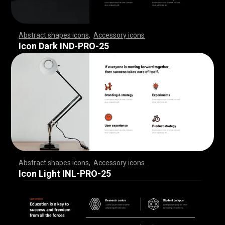
Abstract shapes icons
,
Accessory icons
,
,
,
,
,
,
,
,
,
,
,
,
,
,
,
,
,
,
,
,
,
,
,
,
,
,
,
,
,
,
,
,
,
,
,
,
,
,
,
,
,
,
,
,
,
,
,
,
,
,
,
,
,
,
,
,
,
,
,
,
,
,
,
,
,
,
,
,
,
,
,
,
,
,
,
,
,
,
,
,
,
,
,
,
,
,
,
,
,
,
,
,
,
,
,
,
,
,
,
,
,
,
,
,
,
,
,
,
,
,
,
,
,
,
,
,
,
,
,
,
,
,
,
,
,
,
,
,
,
,
,
,
,
,
,
,
,
,
,
,
,
,
,
,
,
,
,
,
,
,
,
,
,
,
,
,
,
,
,
,
,
,
,
,
,
,
,
,
,
,
,
,
,
,
,
,
,
,
,
,
,
,
,
,
,
,
,
,
,
,
,
,
,
,
,
,
,
,
,
,
,
,
,
,
,
,
,
,
,
,
,
,
,
,
,
,
,
,
,
,
,
,
,
,
,
,
,
,
,
,
,
,
,
,
,
,
,
,
,
,
,
,
,
,
,
,
,
,
,
,
,
,
,
,
Icon Dark IND-PRO-25
Abstract shapes icons
,
Accessory icons
,
,
,
,
,
,
,
,
,
,
,
,
,
,
,
,
,
,
,
,
,
,
,
,
,
,
,
,
,
,
,
,
,
,
,
,
,
,
,
,
,
,
,
,
,
,
,
,
,
,
,
,
,
,
,
,
,
,
,
,
,
,
,
,
,
,
,
,
,
,
,
,
,
,
,
,
,
,
,
,
,
,
,
,
,
,
,
,
,
,
,
,
,
,
,
,
,
,
,
,
,
,
,
,
,
,
,
,
,
,
,
,
,
,
,
,
,
,
,
,
,
,
,
,
,
,
,
,
,
,
,
,
,
,
,
,
,
,
,
,
,
,
,
,
,
,
,
,
,
,
,
,
,
,
,
,
,
,
,
,
,
,
,
,
,
,
,
,
,
,
,
,
,
,
,
,
,
,
,
,
,
,
,
,
,
,
,
,
,
,
,
,
,
,
,
,
,
,
,
,
,
,
,
,
,
,
,
,
,
,
,
,
,
,
,
,
,
,
,
,
,
,
,
,
,
,
,
,
,
,
,
,
,
,
,
,
,
,
,
,
,
,
,
,
,
,
,
,
,
,
,
,
,
,
Icon Light INL-PRO-25