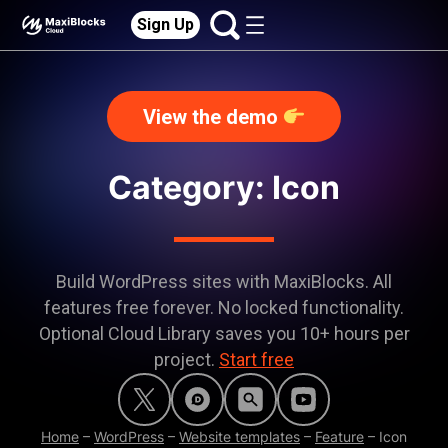
Sign Up
View the demo
Category:
Icon
Build WordPress sites with MaxiBlocks. All
features free forever. No locked functionality.
Optional Cloud Library saves you 10+ hours per
project.
Start free
Home
–
WordPress
–
Website templates
–
Feature
–
Icon