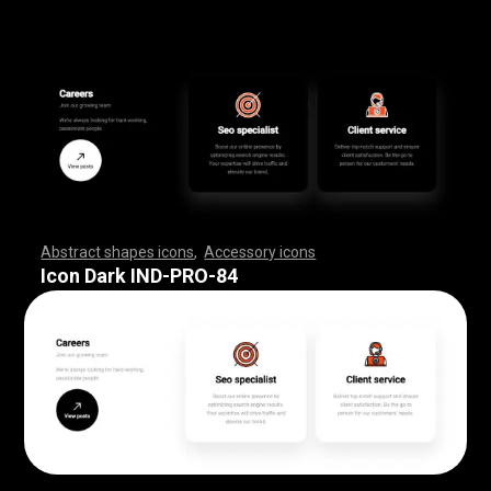
Abstract shapes icons
,
Accessory icons
,
,
,
,
,
,
,
,
,
,
,
,
,
,
,
,
,
,
,
,
,
,
,
,
,
,
,
,
,
,
,
,
,
,
,
,
,
,
,
,
,
,
,
,
,
,
,
,
,
,
,
,
,
,
,
,
,
,
,
,
,
,
,
,
,
,
,
,
,
,
,
,
,
,
,
,
,
,
,
,
,
,
,
,
,
,
,
,
,
,
,
,
,
,
,
,
,
,
,
,
,
,
,
,
,
,
,
,
,
,
,
,
,
,
,
,
,
,
,
,
,
,
,
,
,
,
,
,
,
,
,
,
,
,
,
,
,
,
,
,
,
,
,
,
,
,
,
,
,
,
,
,
,
,
,
,
,
,
,
,
,
,
,
,
,
,
,
,
,
,
,
,
,
,
,
,
,
,
,
,
,
,
,
,
,
,
,
,
,
,
,
,
,
,
,
,
,
,
,
,
,
,
,
,
,
,
,
,
,
,
,
,
,
,
,
,
,
,
,
,
,
,
,
,
,
,
,
,
,
,
,
,
,
,
,
,
,
,
,
,
,
,
,
,
,
,
,
,
,
,
,
,
,
,
Icon Dark IND-PRO-84