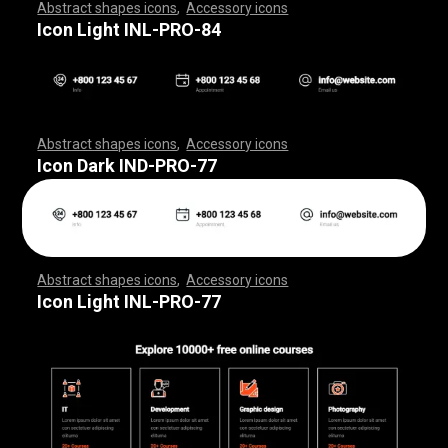
Abstract shapes icons
,
Accessory icons
,
,
,
,
,
,
,
,
,
,
,
,
,
,
,
,
,
,
,
,
,
,
,
,
,
,
,
,
,
,
,
,
,
,
,
,
,
,
,
,
,
,
,
,
,
,
,
,
,
,
,
,
,
,
,
,
,
,
,
,
,
,
,
,
,
,
,
,
,
,
,
,
,
,
,
,
,
,
,
,
,
,
,
,
,
,
,
,
,
,
,
,
,
,
,
,
,
,
,
,
,
,
,
,
,
,
,
,
,
,
,
,
,
,
,
,
,
,
,
,
,
,
,
,
,
,
,
,
,
,
,
,
,
,
,
,
,
,
,
,
,
,
,
,
,
,
,
,
,
,
,
,
,
,
,
,
,
,
,
,
,
,
,
,
,
,
,
,
,
,
,
,
,
,
,
,
,
,
,
,
,
,
,
,
,
,
,
,
,
,
,
,
,
,
,
,
,
,
,
,
,
,
,
,
,
,
,
,
,
,
,
,
,
,
,
,
,
,
,
,
,
,
,
,
,
,
,
,
,
,
,
,
,
,
,
,
,
,
,
,
,
,
,
,
,
,
,
,
,
,
,
,
,
,
Icon Light INL-PRO-84
Abstract shapes icons
,
Accessory icons
,
,
,
,
,
,
,
,
,
,
,
,
,
,
,
,
,
,
,
,
,
,
,
,
,
,
,
,
,
,
,
,
,
,
,
,
,
,
,
,
,
,
,
,
,
,
,
,
,
,
,
,
,
,
,
,
,
,
,
,
,
,
,
,
,
,
,
,
,
,
,
,
,
,
,
,
,
,
,
,
,
,
,
,
,
,
,
,
,
,
,
,
,
,
,
,
,
,
,
,
,
,
,
,
,
,
,
,
,
,
,
,
,
,
,
,
,
,
,
,
,
,
,
,
,
,
,
,
,
,
,
,
,
,
,
,
,
,
,
,
,
,
,
,
,
,
,
,
,
,
,
,
,
,
,
,
,
,
,
,
,
,
,
,
,
,
,
,
,
,
,
,
,
,
,
,
,
,
,
,
,
,
,
,
,
,
,
,
,
,
,
,
,
,
,
,
,
,
,
,
,
,
,
,
,
,
,
,
,
,
,
,
,
,
,
,
,
,
,
,
,
,
,
,
,
,
,
,
,
,
,
,
,
,
,
,
,
,
,
,
,
,
,
,
,
,
,
,
,
,
,
,
,
,
Icon Dark IND-PRO-77
Abstract shapes icons
,
Accessory icons
,
,
,
,
,
,
,
,
,
,
,
,
,
,
,
,
,
,
,
,
,
,
,
,
,
,
,
,
,
,
,
,
,
,
,
,
,
,
,
,
,
,
,
,
,
,
,
,
,
,
,
,
,
,
,
,
,
,
,
,
,
,
,
,
,
,
,
,
,
,
,
,
,
,
,
,
,
,
,
,
,
,
,
,
,
,
,
,
,
,
,
,
,
,
,
,
,
,
,
,
,
,
,
,
,
,
,
,
,
,
,
,
,
,
,
,
,
,
,
,
,
,
,
,
,
,
,
,
,
,
,
,
,
,
,
,
,
,
,
,
,
,
,
,
,
,
,
,
,
,
,
,
,
,
,
,
,
,
,
,
,
,
,
,
,
,
,
,
,
,
,
,
,
,
,
,
,
,
,
,
,
,
,
,
,
,
,
,
,
,
,
,
,
,
,
,
,
,
,
,
,
,
,
,
,
,
,
,
,
,
,
,
,
,
,
,
,
,
,
,
,
,
,
,
,
,
,
,
,
,
,
,
,
,
,
,
,
,
,
,
,
,
,
,
,
,
,
,
,
,
,
,
,
,
Icon Light INL-PRO-77