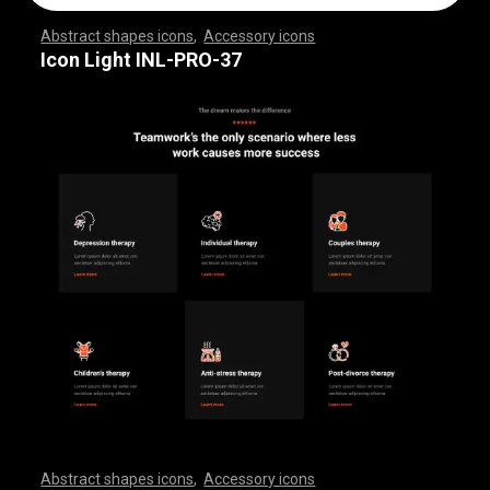
Abstract shapes icons
,
Accessory icons
,
,
,
,
,
,
,
,
,
,
,
,
,
,
,
,
,
,
,
,
,
,
,
,
,
,
,
,
,
,
,
,
,
,
,
,
,
,
,
,
,
,
,
,
,
,
,
,
,
,
,
,
,
,
,
,
,
,
,
,
,
,
,
,
,
,
,
,
,
,
,
,
,
,
,
,
,
,
,
,
,
,
,
,
,
,
,
,
,
,
,
,
,
,
,
,
,
,
,
,
,
,
,
,
,
,
,
,
,
,
,
,
,
,
,
,
,
,
,
,
,
,
,
,
,
,
,
,
,
,
,
,
,
,
,
,
,
,
,
,
,
,
,
,
,
,
,
,
,
,
,
,
,
,
,
,
,
,
,
,
,
,
,
,
,
,
,
,
,
,
,
,
,
,
,
,
,
,
,
,
,
,
,
,
,
,
,
,
,
,
,
,
,
,
,
,
,
,
,
,
,
,
,
,
,
,
,
,
,
,
,
,
,
,
,
,
,
,
,
,
,
,
,
,
,
,
,
,
,
,
,
,
,
,
,
,
,
,
,
,
,
,
,
,
,
,
,
,
,
,
,
,
,
,
Icon Light INL-PRO-37
Abstract shapes icons
,
Accessory icons
,
,
,
,
,
,
,
,
,
,
,
,
,
,
,
,
,
,
,
,
,
,
,
,
,
,
,
,
,
,
,
,
,
,
,
,
,
,
,
,
,
,
,
,
,
,
,
,
,
,
,
,
,
,
,
,
,
,
,
,
,
,
,
,
,
,
,
,
,
,
,
,
,
,
,
,
,
,
,
,
,
,
,
,
,
,
,
,
,
,
,
,
,
,
,
,
,
,
,
,
,
,
,
,
,
,
,
,
,
,
,
,
,
,
,
,
,
,
,
,
,
,
,
,
,
,
,
,
,
,
,
,
,
,
,
,
,
,
,
,
,
,
,
,
,
,
,
,
,
,
,
,
,
,
,
,
,
,
,
,
,
,
,
,
,
,
,
,
,
,
,
,
,
,
,
,
,
,
,
,
,
,
,
,
,
,
,
,
,
,
,
,
,
,
,
,
,
,
,
,
,
,
,
,
,
,
,
,
,
,
,
,
,
,
,
,
,
,
,
,
,
,
,
,
,
,
,
,
,
,
,
,
,
,
,
,
,
,
,
,
,
,
,
,
,
,
,
,
,
,
,
,
,
,