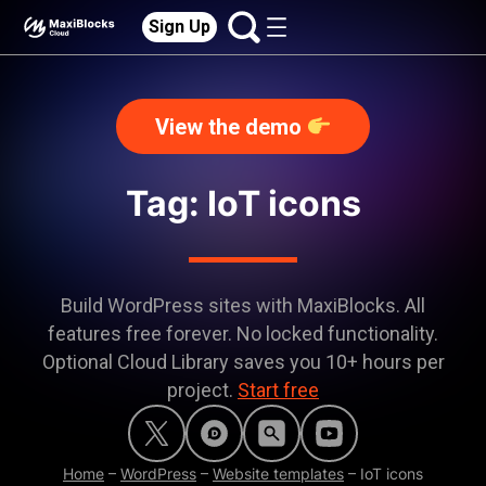
Sign Up
View the demo
Tag: IoT icons
Build WordPress sites with MaxiBlocks. All
features free forever. No locked functionality.
Optional Cloud Library saves you 10+ hours per
project.
Start free
Home
–
WordPress
–
Website templates
–
IoT icons