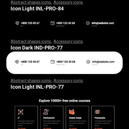
Abstract shapes icons
,
Accessory icons
,
,
,
,
,
,
,
,
,
,
,
,
,
,
,
,
,
,
,
,
,
,
,
,
,
,
,
,
,
,
,
,
,
,
,
,
,
,
,
,
,
,
,
,
,
,
,
,
,
,
,
,
,
,
,
,
,
,
,
,
,
,
,
,
,
,
,
,
,
,
,
,
,
,
,
,
,
,
,
,
,
,
,
,
,
,
,
,
,
,
,
,
,
,
,
,
,
,
,
,
,
,
,
,
,
,
,
,
,
,
,
,
,
,
,
,
,
,
,
,
,
,
,
,
,
,
,
,
,
,
,
,
,
,
,
,
,
,
,
,
,
,
,
,
,
,
,
,
,
,
,
,
,
,
,
,
,
,
,
,
,
,
,
,
,
,
,
,
,
,
,
,
,
,
,
,
,
,
,
,
,
,
,
,
,
,
,
,
,
,
,
,
,
,
,
,
,
,
,
,
,
,
,
,
,
,
,
,
,
,
,
,
,
,
,
,
,
,
,
,
,
,
,
,
,
,
,
,
,
,
,
,
,
,
,
,
,
,
,
,
,
,
,
,
,
,
,
,
,
,
,
,
,
,
Icon Light INL-PRO-84
Abstract shapes icons
,
Accessory icons
,
,
,
,
,
,
,
,
,
,
,
,
,
,
,
,
,
,
,
,
,
,
,
,
,
,
,
,
,
,
,
,
,
,
,
,
,
,
,
,
,
,
,
,
,
,
,
,
,
,
,
,
,
,
,
,
,
,
,
,
,
,
,
,
,
,
,
,
,
,
,
,
,
,
,
,
,
,
,
,
,
,
,
,
,
,
,
,
,
,
,
,
,
,
,
,
,
,
,
,
,
,
,
,
,
,
,
,
,
,
,
,
,
,
,
,
,
,
,
,
,
,
,
,
,
,
,
,
,
,
,
,
,
,
,
,
,
,
,
,
,
,
,
,
,
,
,
,
,
,
,
,
,
,
,
,
,
,
,
,
,
,
,
,
,
,
,
,
,
,
,
,
,
,
,
,
,
,
,
,
,
,
,
,
,
,
,
,
,
,
,
,
,
,
,
,
,
,
,
,
,
,
,
,
,
,
,
,
,
,
,
,
,
,
,
,
,
,
,
,
,
,
,
,
,
,
,
,
,
,
,
,
,
,
,
,
,
,
,
,
,
,
,
,
,
,
,
,
,
,
,
,
,
,
Icon Dark IND-PRO-77
Abstract shapes icons
,
Accessory icons
,
,
,
,
,
,
,
,
,
,
,
,
,
,
,
,
,
,
,
,
,
,
,
,
,
,
,
,
,
,
,
,
,
,
,
,
,
,
,
,
,
,
,
,
,
,
,
,
,
,
,
,
,
,
,
,
,
,
,
,
,
,
,
,
,
,
,
,
,
,
,
,
,
,
,
,
,
,
,
,
,
,
,
,
,
,
,
,
,
,
,
,
,
,
,
,
,
,
,
,
,
,
,
,
,
,
,
,
,
,
,
,
,
,
,
,
,
,
,
,
,
,
,
,
,
,
,
,
,
,
,
,
,
,
,
,
,
,
,
,
,
,
,
,
,
,
,
,
,
,
,
,
,
,
,
,
,
,
,
,
,
,
,
,
,
,
,
,
,
,
,
,
,
,
,
,
,
,
,
,
,
,
,
,
,
,
,
,
,
,
,
,
,
,
,
,
,
,
,
,
,
,
,
,
,
,
,
,
,
,
,
,
,
,
,
,
,
,
,
,
,
,
,
,
,
,
,
,
,
,
,
,
,
,
,
,
,
,
,
,
,
,
,
,
,
,
,
,
,
,
,
,
,
,
Icon Light INL-PRO-77