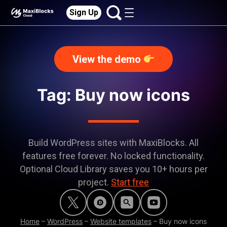
Sign Up
View the demo
Tag: Buy now icons
Build WordPress sites with MaxiBlocks. All
features free forever. No locked functionality.
Optional Cloud Library saves you 10+ hours per
project.
Start free
Home
–
WordPress
–
Website templates
–
Buy now icons