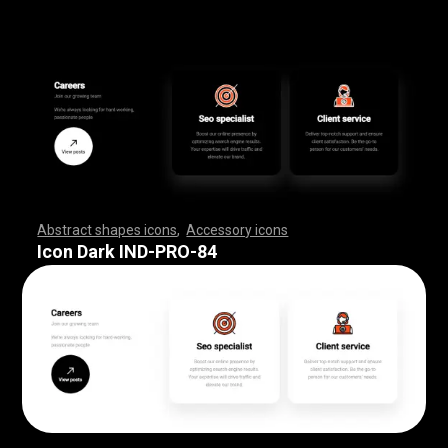
Abstract shapes icons
,
Accessory icons
,
,
,
,
,
,
,
,
,
,
,
,
,
,
,
,
,
,
,
,
,
,
,
,
,
,
,
,
,
,
,
,
,
,
,
,
,
,
,
,
,
,
,
,
,
,
,
,
,
,
,
,
,
,
,
,
,
,
,
,
,
,
,
,
,
,
,
,
,
,
,
,
,
,
,
,
,
,
,
,
,
,
,
,
,
,
,
,
,
,
,
,
,
,
,
,
,
,
,
,
,
,
,
,
,
,
,
,
,
,
,
,
,
,
,
,
,
,
,
,
,
,
,
,
,
,
,
,
,
,
,
,
,
,
,
,
,
,
,
,
,
,
,
,
,
,
,
,
,
,
,
,
,
,
,
,
,
,
,
,
,
,
,
,
,
,
,
,
,
,
,
,
,
,
,
,
,
,
,
,
,
,
,
,
,
,
,
,
,
,
,
,
,
,
,
,
,
,
,
,
,
,
,
,
,
,
,
,
,
,
,
,
,
,
,
,
,
,
,
,
,
,
,
,
,
,
,
,
,
,
,
,
,
,
,
,
,
,
,
,
,
,
,
,
,
,
,
,
,
,
,
,
,
,
Icon Dark IND-PRO-84