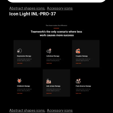
Abstract shapes icons
,
Accessory icons
,
,
,
,
,
,
,
,
,
,
,
,
,
,
,
,
,
,
,
,
,
,
,
,
,
,
,
,
,
,
,
,
,
,
,
,
,
,
,
,
,
,
,
,
,
,
,
,
,
,
,
,
,
,
,
,
,
,
,
,
,
,
,
,
,
,
,
,
,
,
,
,
,
,
,
,
,
,
,
,
,
,
,
,
,
,
,
,
,
,
,
,
,
,
,
,
,
,
,
,
,
,
,
,
,
,
,
,
,
,
,
,
,
,
,
,
,
,
,
,
,
,
,
,
,
,
,
,
,
,
,
,
,
,
,
,
,
,
,
,
,
,
,
,
,
,
,
,
,
,
,
,
,
,
,
,
,
,
,
,
,
,
,
,
,
,
,
,
,
,
,
,
,
,
,
,
,
,
,
,
,
,
,
,
,
,
,
,
,
,
,
,
,
,
,
,
,
,
,
,
,
,
,
,
,
,
,
,
,
,
,
,
,
,
,
,
,
,
,
,
,
,
,
,
,
,
,
,
,
,
,
,
,
,
,
,
,
,
,
,
,
,
,
,
,
,
,
,
,
,
,
,
,
,
Icon Light INL-PRO-37
Abstract shapes icons
,
Accessory icons
,
,
,
,
,
,
,
,
,
,
,
,
,
,
,
,
,
,
,
,
,
,
,
,
,
,
,
,
,
,
,
,
,
,
,
,
,
,
,
,
,
,
,
,
,
,
,
,
,
,
,
,
,
,
,
,
,
,
,
,
,
,
,
,
,
,
,
,
,
,
,
,
,
,
,
,
,
,
,
,
,
,
,
,
,
,
,
,
,
,
,
,
,
,
,
,
,
,
,
,
,
,
,
,
,
,
,
,
,
,
,
,
,
,
,
,
,
,
,
,
,
,
,
,
,
,
,
,
,
,
,
,
,
,
,
,
,
,
,
,
,
,
,
,
,
,
,
,
,
,
,
,
,
,
,
,
,
,
,
,
,
,
,
,
,
,
,
,
,
,
,
,
,
,
,
,
,
,
,
,
,
,
,
,
,
,
,
,
,
,
,
,
,
,
,
,
,
,
,
,
,
,
,
,
,
,
,
,
,
,
,
,
,
,
,
,
,
,
,
,
,
,
,
,
,
,
,
,
,
,
,
,
,
,
,
,
,
,
,
,
,
,
,
,
,
,
,
,
,
,
,
,
,
,