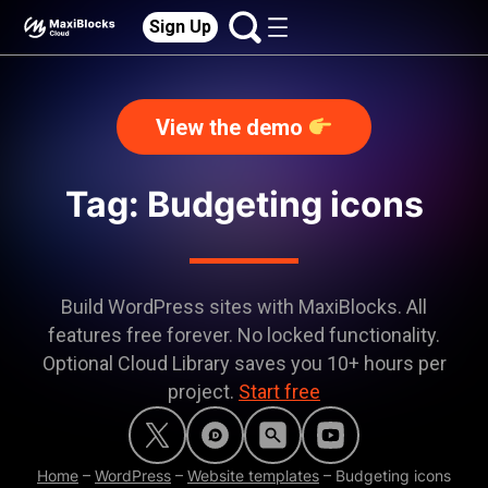
Sign Up
View the demo
Tag: Budgeting icons
Build WordPress sites with MaxiBlocks. All
features free forever. No locked functionality.
Optional Cloud Library saves you 10+ hours per
project.
Start free
Home
–
WordPress
–
Website templates
–
Budgeting icons