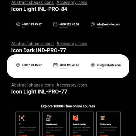
Abstract shapes icons
,
Accessory icons
,
,
,
,
,
,
,
,
,
,
,
,
,
,
,
,
,
,
,
,
,
,
,
,
,
,
,
,
,
,
,
,
,
,
,
,
,
,
,
,
,
,
,
,
,
,
,
,
,
,
,
,
,
,
,
,
,
,
,
,
,
,
,
,
,
,
,
,
,
,
,
,
,
,
,
,
,
,
,
,
,
,
,
,
,
,
,
,
,
,
,
,
,
,
,
,
,
,
,
,
,
,
,
,
,
,
,
,
,
,
,
,
,
,
,
,
,
,
,
,
,
,
,
,
,
,
,
,
,
,
,
,
,
,
,
,
,
,
,
,
,
,
,
,
,
,
,
,
,
,
,
,
,
,
,
,
,
,
,
,
,
,
,
,
,
,
,
,
,
,
,
,
,
,
,
,
,
,
,
,
,
,
,
,
,
,
,
,
,
,
,
,
,
,
,
,
,
,
,
,
,
,
,
,
,
,
,
,
,
,
,
,
,
,
,
,
,
,
,
,
,
,
,
,
,
,
,
,
,
,
,
,
,
,
,
,
,
,
,
,
,
,
,
,
,
,
,
,
,
,
,
,
,
,
Icon Light INL-PRO-84
Abstract shapes icons
,
Accessory icons
,
,
,
,
,
,
,
,
,
,
,
,
,
,
,
,
,
,
,
,
,
,
,
,
,
,
,
,
,
,
,
,
,
,
,
,
,
,
,
,
,
,
,
,
,
,
,
,
,
,
,
,
,
,
,
,
,
,
,
,
,
,
,
,
,
,
,
,
,
,
,
,
,
,
,
,
,
,
,
,
,
,
,
,
,
,
,
,
,
,
,
,
,
,
,
,
,
,
,
,
,
,
,
,
,
,
,
,
,
,
,
,
,
,
,
,
,
,
,
,
,
,
,
,
,
,
,
,
,
,
,
,
,
,
,
,
,
,
,
,
,
,
,
,
,
,
,
,
,
,
,
,
,
,
,
,
,
,
,
,
,
,
,
,
,
,
,
,
,
,
,
,
,
,
,
,
,
,
,
,
,
,
,
,
,
,
,
,
,
,
,
,
,
,
,
,
,
,
,
,
,
,
,
,
,
,
,
,
,
,
,
,
,
,
,
,
,
,
,
,
,
,
,
,
,
,
,
,
,
,
,
,
,
,
,
,
,
,
,
,
,
,
,
,
,
,
,
,
,
,
,
,
,
,
Icon Dark IND-PRO-77
Abstract shapes icons
,
Accessory icons
,
,
,
,
,
,
,
,
,
,
,
,
,
,
,
,
,
,
,
,
,
,
,
,
,
,
,
,
,
,
,
,
,
,
,
,
,
,
,
,
,
,
,
,
,
,
,
,
,
,
,
,
,
,
,
,
,
,
,
,
,
,
,
,
,
,
,
,
,
,
,
,
,
,
,
,
,
,
,
,
,
,
,
,
,
,
,
,
,
,
,
,
,
,
,
,
,
,
,
,
,
,
,
,
,
,
,
,
,
,
,
,
,
,
,
,
,
,
,
,
,
,
,
,
,
,
,
,
,
,
,
,
,
,
,
,
,
,
,
,
,
,
,
,
,
,
,
,
,
,
,
,
,
,
,
,
,
,
,
,
,
,
,
,
,
,
,
,
,
,
,
,
,
,
,
,
,
,
,
,
,
,
,
,
,
,
,
,
,
,
,
,
,
,
,
,
,
,
,
,
,
,
,
,
,
,
,
,
,
,
,
,
,
,
,
,
,
,
,
,
,
,
,
,
,
,
,
,
,
,
,
,
,
,
,
,
,
,
,
,
,
,
,
,
,
,
,
,
,
,
,
,
,
,
Icon Light INL-PRO-77