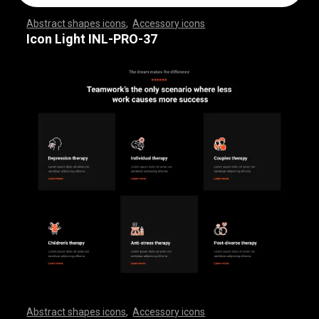
Abstract shapes icons
,
Accessory icons
,
,
,
,
,
,
,
,
,
,
,
,
,
,
,
,
,
,
,
,
,
,
,
,
,
,
,
,
,
,
,
,
,
,
,
,
,
,
,
,
,
,
,
,
,
,
,
,
,
,
,
,
,
,
,
,
,
,
,
,
,
,
,
,
,
,
,
,
,
,
,
,
,
,
,
,
,
,
,
,
,
,
,
,
,
,
,
,
,
,
,
,
,
,
,
,
,
,
,
,
,
,
,
,
,
,
,
,
,
,
,
,
,
,
,
,
,
,
,
,
,
,
,
,
,
,
,
,
,
,
,
,
,
,
,
,
,
,
,
,
,
,
,
,
,
,
,
,
,
,
,
,
,
,
,
,
,
,
,
,
,
,
,
,
,
,
,
,
,
,
,
,
,
,
,
,
,
,
,
,
,
,
,
,
,
,
,
,
,
,
,
,
,
,
,
,
,
,
,
,
,
,
,
,
,
,
,
,
,
,
,
,
,
,
,
,
,
,
,
,
,
,
,
,
,
,
,
,
,
,
,
,
,
,
,
,
,
,
,
,
,
,
,
,
,
,
,
,
,
,
,
,
,
,
Icon Light INL-PRO-37
Abstract shapes icons
,
Accessory icons
,
,
,
,
,
,
,
,
,
,
,
,
,
,
,
,
,
,
,
,
,
,
,
,
,
,
,
,
,
,
,
,
,
,
,
,
,
,
,
,
,
,
,
,
,
,
,
,
,
,
,
,
,
,
,
,
,
,
,
,
,
,
,
,
,
,
,
,
,
,
,
,
,
,
,
,
,
,
,
,
,
,
,
,
,
,
,
,
,
,
,
,
,
,
,
,
,
,
,
,
,
,
,
,
,
,
,
,
,
,
,
,
,
,
,
,
,
,
,
,
,
,
,
,
,
,
,
,
,
,
,
,
,
,
,
,
,
,
,
,
,
,
,
,
,
,
,
,
,
,
,
,
,
,
,
,
,
,
,
,
,
,
,
,
,
,
,
,
,
,
,
,
,
,
,
,
,
,
,
,
,
,
,
,
,
,
,
,
,
,
,
,
,
,
,
,
,
,
,
,
,
,
,
,
,
,
,
,
,
,
,
,
,
,
,
,
,
,
,
,
,
,
,
,
,
,
,
,
,
,
,
,
,
,
,
,
,
,
,
,
,
,
,
,
,
,
,
,
,
,
,
,
,
,