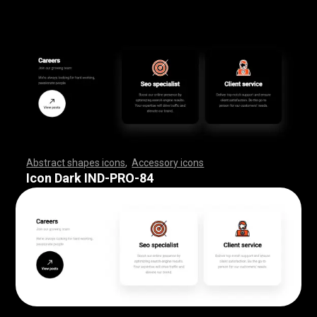
Abstract shapes icons
,
Accessory icons
,
,
,
,
,
,
,
,
,
,
,
,
,
,
,
,
,
,
,
,
,
,
,
,
,
,
,
,
,
,
,
,
,
,
,
,
,
,
,
,
,
,
,
,
,
,
,
,
,
,
,
,
,
,
,
,
,
,
,
,
,
,
,
,
,
,
,
,
,
,
,
,
,
,
,
,
,
,
,
,
,
,
,
,
,
,
,
,
,
,
,
,
,
,
,
,
,
,
,
,
,
,
,
,
,
,
,
,
,
,
,
,
,
,
,
,
,
,
,
,
,
,
,
,
,
,
,
,
,
,
,
,
,
,
,
,
,
,
,
,
,
,
,
,
,
,
,
,
,
,
,
,
,
,
,
,
,
,
,
,
,
,
,
,
,
,
,
,
,
,
,
,
,
,
,
,
,
,
,
,
,
,
,
,
,
,
,
,
,
,
,
,
,
,
,
,
,
,
,
,
,
,
,
,
,
,
,
,
,
,
,
,
,
,
,
,
,
,
,
,
,
,
,
,
,
,
,
,
,
,
,
,
,
,
,
,
,
,
,
,
,
,
,
,
,
,
,
,
,
,
,
,
,
,
Icon Dark IND-PRO-84