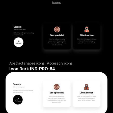
icons
Abstract shapes icons
,
Accessory icons
,
,
,
,
,
,
,
,
,
,
,
,
,
,
,
,
,
,
,
,
,
,
,
,
,
,
,
,
,
,
,
,
,
,
,
,
,
,
,
,
,
,
,
,
,
,
,
,
,
,
,
,
,
,
,
,
,
,
,
,
,
,
,
,
,
,
,
,
,
,
,
,
,
,
,
,
,
,
,
,
,
,
,
,
,
,
,
,
,
,
,
,
,
,
,
,
,
,
,
,
,
,
,
,
,
,
,
,
,
,
,
,
,
,
,
,
,
,
,
,
,
,
,
,
,
,
,
,
,
,
,
,
,
,
,
,
,
,
,
,
,
,
,
,
,
,
,
,
,
,
,
,
,
,
,
,
,
,
,
,
,
,
,
,
,
,
,
,
,
,
,
,
,
,
,
,
,
,
,
,
,
,
,
,
,
,
,
,
,
,
,
,
,
,
,
,
,
,
,
,
,
,
,
,
,
,
,
,
,
,
,
,
,
,
,
,
,
,
,
,
,
,
,
,
,
,
,
,
,
,
,
,
,
,
,
,
,
,
,
,
,
,
,
,
,
,
,
,
,
,
,
,
,
,
Icon Dark IND-PRO-84