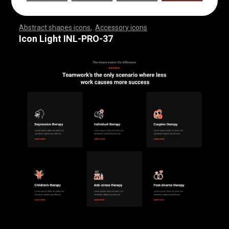
Abstract shapes icons
,
Accessory icons
,
,
,
,
,
,
,
,
,
,
,
,
,
,
,
,
,
,
,
,
,
,
,
,
,
,
,
,
,
,
,
,
,
,
,
,
,
,
,
,
,
,
,
,
,
,
,
,
,
,
,
,
,
,
,
,
,
,
,
,
,
,
,
,
,
,
,
,
,
,
,
,
,
,
,
,
,
,
,
,
,
,
,
,
,
,
,
,
,
,
,
,
,
,
,
,
,
,
,
,
,
,
,
,
,
,
,
,
,
,
,
,
,
,
,
,
,
,
,
,
,
,
,
,
,
,
,
,
,
,
,
,
,
,
,
,
,
,
,
,
,
,
,
,
,
,
,
,
,
,
,
,
,
,
,
,
,
,
,
,
,
,
,
,
,
,
,
,
,
,
,
,
,
,
,
,
,
,
,
,
,
,
,
,
,
,
,
,
,
,
,
,
,
,
,
,
,
,
,
,
,
,
,
,
,
,
,
,
,
,
,
,
,
,
,
,
,
,
,
,
,
,
,
,
,
,
,
,
,
,
,
,
,
,
,
,
,
,
,
,
,
,
,
,
,
,
,
,
,
,
,
,
,
,
Icon Light INL-PRO-37