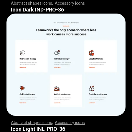
Abstract shapes icons
,
Accessory icons
,
,
,
,
,
,
,
,
,
,
,
,
,
,
,
,
,
,
,
,
,
,
,
,
,
,
,
,
,
,
,
,
,
,
,
,
,
,
,
,
,
,
,
,
,
,
,
,
,
,
,
,
,
,
,
,
,
,
,
,
,
,
,
,
,
,
,
,
,
,
,
,
,
,
,
,
,
,
,
,
,
,
,
,
,
,
,
,
,
,
,
,
,
,
,
,
,
,
,
,
,
,
,
,
,
,
,
,
,
,
,
,
,
,
,
,
,
,
,
,
,
,
,
,
,
,
,
,
,
,
,
,
,
,
,
,
,
,
,
,
,
,
,
,
,
,
,
,
,
,
,
,
,
,
,
,
,
,
,
,
,
,
,
,
,
,
,
,
,
,
,
,
,
,
,
,
,
,
,
,
,
,
,
,
,
,
,
,
,
,
,
,
,
,
,
,
,
,
,
,
,
,
,
,
,
,
,
,
,
,
,
,
,
,
,
,
,
,
,
,
,
,
,
,
,
,
,
,
,
,
,
,
,
,
,
,
,
,
,
,
,
,
,
,
,
,
,
,
,
,
,
,
,
,
Icon Dark IND-PRO-36
Abstract shapes icons
,
Accessory icons
,
,
,
,
,
,
,
,
,
,
,
,
,
,
,
,
,
,
,
,
,
,
,
,
,
,
,
,
,
,
,
,
,
,
,
,
,
,
,
,
,
,
,
,
,
,
,
,
,
,
,
,
,
,
,
,
,
,
,
,
,
,
,
,
,
,
,
,
,
,
,
,
,
,
,
,
,
,
,
,
,
,
,
,
,
,
,
,
,
,
,
,
,
,
,
,
,
,
,
,
,
,
,
,
,
,
,
,
,
,
,
,
,
,
,
,
,
,
,
,
,
,
,
,
,
,
,
,
,
,
,
,
,
,
,
,
,
,
,
,
,
,
,
,
,
,
,
,
,
,
,
,
,
,
,
,
,
,
,
,
,
,
,
,
,
,
,
,
,
,
,
,
,
,
,
,
,
,
,
,
,
,
,
,
,
,
,
,
,
,
,
,
,
,
,
,
,
,
,
,
,
,
,
,
,
,
,
,
,
,
,
,
,
,
,
,
,
,
,
,
,
,
,
,
,
,
,
,
,
,
,
,
,
,
,
,
,
,
,
,
,
,
,
,
,
,
,
,
,
,
,
,
,
,
Icon Light INL-PRO-36