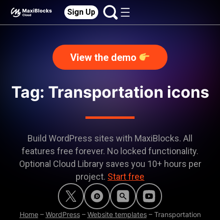
Sign Up
View the demo
Tag: Transportation icons
Build WordPress sites with MaxiBlocks. All
features free forever. No locked functionality.
Optional Cloud Library saves you 10+ hours per
project.
Start free
Home
–
WordPress
–
Website templates
–
Transportation