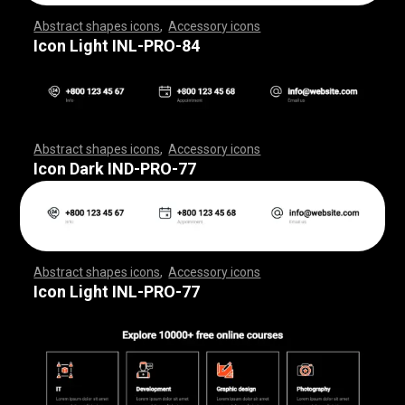
Abstract shapes icons
,
Accessory icons
,
,
,
,
,
,
,
,
,
,
,
,
,
,
,
,
,
,
,
,
,
,
,
,
,
,
,
,
,
,
,
,
,
,
,
,
,
,
,
,
,
,
,
,
,
,
,
,
,
,
,
,
,
,
,
,
,
,
,
,
,
,
,
,
,
,
,
,
,
,
,
,
,
,
,
,
,
,
,
,
,
,
,
,
,
,
,
,
,
,
,
,
,
,
,
,
,
,
,
,
,
,
,
,
,
,
,
,
,
,
,
,
,
,
,
,
,
,
,
,
,
,
,
,
,
,
,
,
,
,
,
,
,
,
,
,
,
,
,
,
,
,
,
,
,
,
,
,
,
,
,
,
,
,
,
,
,
,
,
,
,
,
,
,
,
,
,
,
,
,
,
,
,
,
,
,
,
,
,
,
,
,
,
,
,
,
,
,
,
,
,
,
,
,
,
,
,
,
,
,
,
,
,
,
,
,
,
,
,
,
,
,
,
,
,
,
,
,
,
,
,
,
,
,
,
,
,
,
,
,
,
,
,
,
,
,
,
,
,
,
,
,
,
,
,
,
,
,
,
,
,
,
,
,
Icon Light INL-PRO-84
Abstract shapes icons
,
Accessory icons
,
,
,
,
,
,
,
,
,
,
,
,
,
,
,
,
,
,
,
,
,
,
,
,
,
,
,
,
,
,
,
,
,
,
,
,
,
,
,
,
,
,
,
,
,
,
,
,
,
,
,
,
,
,
,
,
,
,
,
,
,
,
,
,
,
,
,
,
,
,
,
,
,
,
,
,
,
,
,
,
,
,
,
,
,
,
,
,
,
,
,
,
,
,
,
,
,
,
,
,
,
,
,
,
,
,
,
,
,
,
,
,
,
,
,
,
,
,
,
,
,
,
,
,
,
,
,
,
,
,
,
,
,
,
,
,
,
,
,
,
,
,
,
,
,
,
,
,
,
,
,
,
,
,
,
,
,
,
,
,
,
,
,
,
,
,
,
,
,
,
,
,
,
,
,
,
,
,
,
,
,
,
,
,
,
,
,
,
,
,
,
,
,
,
,
,
,
,
,
,
,
,
,
,
,
,
,
,
,
,
,
,
,
,
,
,
,
,
,
,
,
,
,
,
,
,
,
,
,
,
,
,
,
,
,
,
,
,
,
,
,
,
,
,
,
,
,
,
,
,
,
,
,
,
Icon Dark IND-PRO-77
Abstract shapes icons
,
Accessory icons
,
,
,
,
,
,
,
,
,
,
,
,
,
,
,
,
,
,
,
,
,
,
,
,
,
,
,
,
,
,
,
,
,
,
,
,
,
,
,
,
,
,
,
,
,
,
,
,
,
,
,
,
,
,
,
,
,
,
,
,
,
,
,
,
,
,
,
,
,
,
,
,
,
,
,
,
,
,
,
,
,
,
,
,
,
,
,
,
,
,
,
,
,
,
,
,
,
,
,
,
,
,
,
,
,
,
,
,
,
,
,
,
,
,
,
,
,
,
,
,
,
,
,
,
,
,
,
,
,
,
,
,
,
,
,
,
,
,
,
,
,
,
,
,
,
,
,
,
,
,
,
,
,
,
,
,
,
,
,
,
,
,
,
,
,
,
,
,
,
,
,
,
,
,
,
,
,
,
,
,
,
,
,
,
,
,
,
,
,
,
,
,
,
,
,
,
,
,
,
,
,
,
,
,
,
,
,
,
,
,
,
,
,
,
,
,
,
,
,
,
,
,
,
,
,
,
,
,
,
,
,
,
,
,
,
,
,
,
,
,
,
,
,
,
,
,
,
,
,
,
,
,
,
,
Icon Light INL-PRO-77