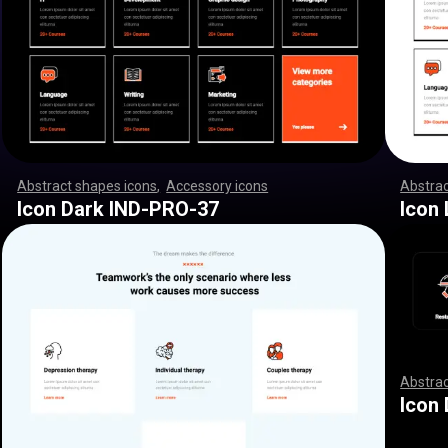
Abstract shapes icons
,
Accessory icons
,
,
,
,
,
,
,
,
,
,
,
,
,
,
,
,
,
Abstrac
,
,
,
,
,
,
,
,
,
,
,
,
,
,
,
,
,
,
,
,
,
,
,
,
,
,
,
,
,
,
,
,
,
,
,
,
,
,
,
,
,
,
,
,
,
,
,
,
,
,
,
,
,
,
,
,
,
,
,
,
,
,
,
,
,
,
,
,
,
,
,
,
,
,
,
,
,
,
,
,
,
,
,
,
,
,
,
,
,
,
,
,
,
,
,
,
,
,
,
,
,
,
,
,
,
,
,
,
,
,
,
,
,
,
,
,
,
,
,
,
,
,
,
,
,
,
,
,
,
,
,
,
,
,
,
,
,
,
,
,
,
,
,
,
,
,
,
,
,
,
,
,
,
,
,
,
,
,
,
,
,
,
,
,
,
,
,
,
,
,
,
,
,
,
,
,
,
,
,
,
,
,
,
,
,
,
,
,
,
,
,
,
,
,
,
,
,
,
,
,
,
,
,
,
,
,
,
,
,
,
,
,
,
,
,
,
,
,
,
,
,
,
,
,
,
,
,
,
,
,
,
,
,
,
,
,
,
,
,
,
,
,
,
,
,
,
,
,
,
,
,
,
,
,
,
,
,
,
,
,
,
,
,
,
,
,
Icon Dark IND-PRO-37
Icon
Abstrac
,
,
,
,
,
,
,
,
,
,
,
,
,
,
,
,
,
,
,
,
,
,
,
,
,
,
,
,
,
Icon