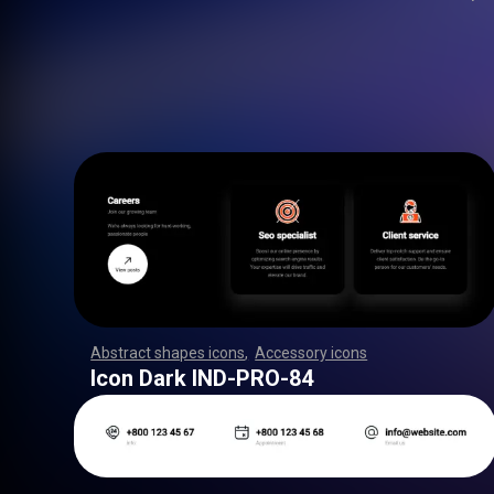
Abstract shapes icons
,
Accessory icons
,
,
,
,
,
,
,
,
,
,
,
,
,
,
,
,
,
,
,
,
,
,
,
,
,
,
,
,
,
,
,
,
,
,
,
,
,
,
,
,
,
,
,
,
,
,
,
,
,
,
,
,
,
,
,
,
,
,
,
,
,
,
,
,
,
,
,
,
,
,
,
,
,
,
,
,
,
,
,
,
,
,
,
,
,
,
,
,
,
,
,
,
,
,
,
,
,
,
,
,
,
,
,
,
,
,
,
,
,
,
,
,
,
,
,
,
,
,
,
,
,
,
,
,
,
,
,
,
,
,
,
,
,
,
,
,
,
,
,
,
,
,
,
,
,
,
,
,
,
,
,
,
,
,
,
,
,
,
,
,
,
,
,
,
,
,
,
,
,
,
,
,
,
,
,
,
,
,
,
,
,
,
,
,
,
,
,
,
,
,
,
,
,
,
,
,
,
,
,
,
,
,
,
,
,
,
,
,
,
,
,
,
,
,
,
,
,
,
,
,
,
,
,
,
,
,
,
,
,
,
,
,
,
,
,
,
,
,
,
,
,
,
,
,
,
,
,
,
,
,
,
,
,
,
Icon Dark IND-PRO-84