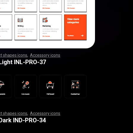
t shapes icons
,
Accessory icons
,
,
,
,
,
,
,
,
,
,
,
,
,
,
,
,
,
,
,
,
,
,
,
,
,
,
,
,
,
,
,
,
,
,
,
,
,
,
,
,
,
,
,
,
,
,
,
,
,
,
,
,
,
,
,
,
,
,
,
,
,
,
,
,
,
,
,
,
,
,
,
,
,
,
,
,
,
,
,
,
,
,
,
,
,
,
,
,
,
,
,
,
,
,
,
,
,
,
,
,
,
,
,
,
,
,
,
,
,
,
,
,
,
,
,
,
,
,
,
,
,
,
,
,
,
,
,
,
,
,
,
,
,
,
,
,
,
,
,
,
,
,
,
,
,
,
,
,
,
,
,
,
,
,
,
,
,
,
,
,
,
,
,
,
,
,
,
,
,
,
,
,
,
,
,
,
,
,
,
,
,
,
,
,
,
,
,
,
,
,
,
,
,
,
,
,
,
,
,
,
,
,
,
,
,
,
,
,
,
,
,
,
,
,
,
,
,
,
,
,
,
,
,
,
,
 Light INL-PRO-37
t shapes icons
,
Accessory icons
,
,
,
,
,
,
,
,
,
,
,
,
,
,
,
,
,
,
,
,
,
,
,
,
,
,
,
,
,
,
,
,
,
,
,
,
,
,
,
,
,
,
,
,
,
,
,
,
,
,
,
,
,
,
,
,
,
,
,
,
,
,
,
,
,
,
,
,
,
,
,
,
,
,
,
,
,
,
,
,
,
,
,
,
,
,
,
,
,
,
,
,
,
,
,
,
,
,
,
,
,
,
,
,
,
,
,
,
,
,
,
,
,
,
,
,
,
,
,
,
,
,
,
,
,
,
,
,
,
,
,
,
,
,
,
,
,
,
,
,
,
,
,
,
,
,
,
,
,
,
,
,
,
,
,
,
,
,
,
,
,
,
,
,
,
,
,
,
,
,
,
,
,
,
,
,
,
,
,
,
,
,
,
,
,
,
,
,
,
,
,
,
,
,
,
,
,
,
,
,
,
,
,
,
,
,
,
,
,
,
,
,
,
,
,
,
,
,
,
,
,
,
,
,
,
 Dark IND-PRO-34