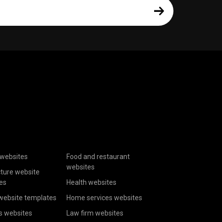
websites
Food and restaurant
websites
cture website
es
Health websites
website templates
Home services websites
s websites
Law firm websites