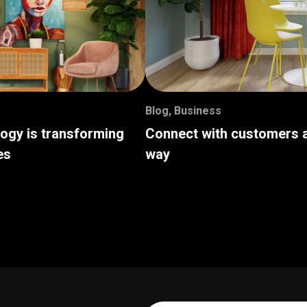
Blog
,
Business
logy is transforming
Connect with customers a
es
way
Your