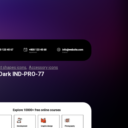
t shapes icons
,
Accessory icons
,
,
,
,
,
,
,
,
,
,
,
,
,
,
,
,
,
,
,
,
,
,
,
,
,
,
,
,
,
,
,
,
,
,
,
,
,
,
,
,
,
,
,
,
,
,
,
,
,
,
,
,
,
,
,
,
,
,
,
,
,
,
,
,
,
,
,
,
,
,
,
,
,
,
,
,
,
,
,
,
,
,
,
,
,
,
,
,
,
,
,
,
,
,
,
,
,
,
,
,
,
,
,
,
,
,
,
,
,
,
,
,
,
,
,
,
,
,
,
,
,
,
,
,
,
,
,
,
,
,
,
,
,
,
,
,
,
,
,
,
,
,
,
,
,
,
,
,
,
,
,
,
,
,
,
,
,
,
,
,
,
,
,
,
,
,
,
,
,
,
,
,
,
,
,
,
,
,
,
,
,
,
,
,
,
,
,
,
,
,
,
,
,
,
,
,
,
,
,
,
,
,
,
,
,
,
,
,
,
,
,
,
,
,
,
,
,
,
,
,
,
,
,
,
,
 Dark IND-PRO-77