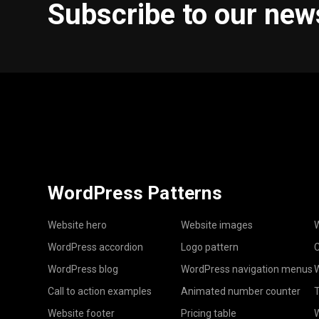
Subscribe to our new
WordPress Patterns
Website hero
Website images
W
WordPress accordion
Logo pattern
C
WordPress blog
WordPress navigation menus
W
Call to action examples
Animated number counter
T
Website footer
Pricing table