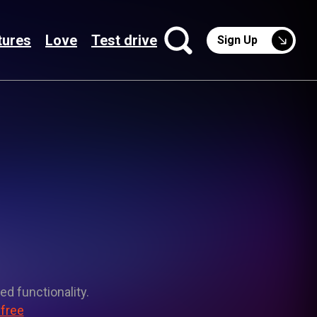
tures
Love
Test drive
Sign Up
ed functionality.
 free