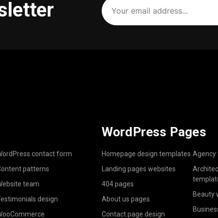
sletter
email
address
(Required)
WordPress Pages
ordPress contact form
Homepage design templates
Agency 
ontent patterns
Landing pages websites
Archite
templat
ebsite team
404 pages
Beauty 
estimonials design
About us pages
Busines
WooCommerce
Contact page design