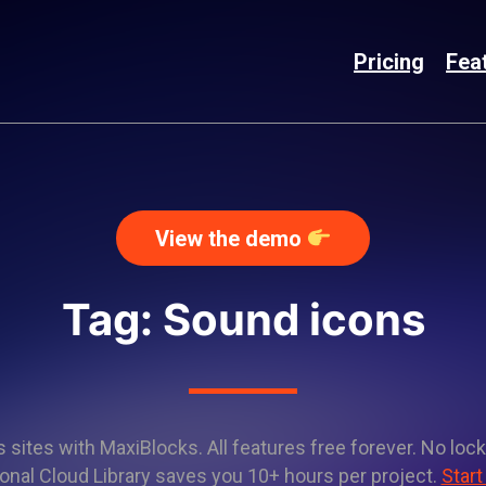
Pricing
Fea
View the demo
Tag: Sound icons
sites with MaxiBlocks. All features free forever. No lock
onal Cloud Library saves you 10+ hours per project.
Start