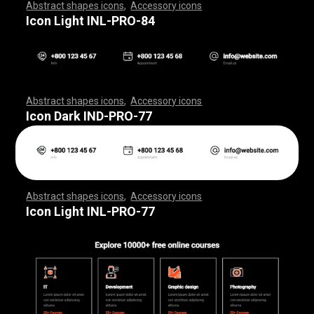
Abstract shapes icons
,
Accessory icons
,
,
,
,
,
,
,
,
,
,
,
,
,
,
,
,
,
,
,
,
,
,
,
,
,
,
,
,
,
,
,
,
,
,
,
,
,
,
,
,
,
,
,
,
,
,
,
,
,
,
,
,
,
,
,
,
,
,
,
,
,
,
,
,
,
,
,
,
,
,
,
,
,
,
,
,
,
,
,
,
,
,
,
,
,
,
,
,
,
,
,
,
,
,
,
,
,
,
,
,
,
,
,
,
,
,
,
,
,
,
,
,
,
,
,
,
,
,
,
,
,
,
,
,
,
,
,
,
,
,
,
,
,
,
,
,
,
,
,
,
,
,
,
,
,
,
,
,
,
,
,
,
,
,
,
,
,
,
,
,
,
,
,
,
,
,
,
,
,
,
,
,
,
,
,
,
,
,
,
,
,
,
,
,
,
,
,
,
,
,
,
,
,
,
,
,
,
,
,
,
,
,
,
,
,
,
,
,
,
,
,
,
,
,
,
,
,
,
,
,
,
,
,
,
,
,
,
,
,
,
,
,
,
,
,
,
,
,
,
,
,
,
,
,
,
,
,
,
,
,
,
,
,
,
Icon Light INL-PRO-84
Abstract shapes icons
,
Accessory icons
,
,
,
,
,
,
,
,
,
,
,
,
,
,
,
,
,
,
,
,
,
,
,
,
,
,
,
,
,
,
,
,
,
,
,
,
,
,
,
,
,
,
,
,
,
,
,
,
,
,
,
,
,
,
,
,
,
,
,
,
,
,
,
,
,
,
,
,
,
,
,
,
,
,
,
,
,
,
,
,
,
,
,
,
,
,
,
,
,
,
,
,
,
,
,
,
,
,
,
,
,
,
,
,
,
,
,
,
,
,
,
,
,
,
,
,
,
,
,
,
,
,
,
,
,
,
,
,
,
,
,
,
,
,
,
,
,
,
,
,
,
,
,
,
,
,
,
,
,
,
,
,
,
,
,
,
,
,
,
,
,
,
,
,
,
,
,
,
,
,
,
,
,
,
,
,
,
,
,
,
,
,
,
,
,
,
,
,
,
,
,
,
,
,
,
,
,
,
,
,
,
,
,
,
,
,
,
,
,
,
,
,
,
,
,
,
,
,
,
,
,
,
,
,
,
,
,
,
,
,
,
,
,
,
,
,
,
,
,
,
,
,
,
,
,
,
,
,
,
,
,
,
,
,
Icon Dark IND-PRO-77
Abstract shapes icons
,
Accessory icons
,
,
,
,
,
,
,
,
,
,
,
,
,
,
,
,
,
,
,
,
,
,
,
,
,
,
,
,
,
,
,
,
,
,
,
,
,
,
,
,
,
,
,
,
,
,
,
,
,
,
,
,
,
,
,
,
,
,
,
,
,
,
,
,
,
,
,
,
,
,
,
,
,
,
,
,
,
,
,
,
,
,
,
,
,
,
,
,
,
,
,
,
,
,
,
,
,
,
,
,
,
,
,
,
,
,
,
,
,
,
,
,
,
,
,
,
,
,
,
,
,
,
,
,
,
,
,
,
,
,
,
,
,
,
,
,
,
,
,
,
,
,
,
,
,
,
,
,
,
,
,
,
,
,
,
,
,
,
,
,
,
,
,
,
,
,
,
,
,
,
,
,
,
,
,
,
,
,
,
,
,
,
,
,
,
,
,
,
,
,
,
,
,
,
,
,
,
,
,
,
,
,
,
,
,
,
,
,
,
,
,
,
,
,
,
,
,
,
,
,
,
,
,
,
,
,
,
,
,
,
,
,
,
,
,
,
,
,
,
,
,
,
,
,
,
,
,
,
,
,
,
,
,
,
Icon Light INL-PRO-77