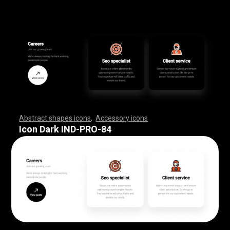
Abstract shapes icons
,
Accessory icons
,
,
,
,
,
,
,
,
,
,
,
,
,
,
,
,
,
,
,
,
,
,
,
,
,
,
,
,
,
,
,
,
,
,
,
,
,
,
,
,
,
,
,
,
,
,
,
,
,
,
,
,
,
,
,
,
,
,
,
,
,
,
,
,
,
,
,
,
,
,
,
,
,
,
,
,
,
,
,
,
,
,
,
,
,
,
,
,
,
,
,
,
,
,
,
,
,
,
,
,
,
,
,
,
,
,
,
,
,
,
,
,
,
,
,
,
,
,
,
,
,
,
,
,
,
,
,
,
,
,
,
,
,
,
,
,
,
,
,
,
,
,
,
,
,
,
,
,
,
,
,
,
,
,
,
,
,
,
,
,
,
,
,
,
,
,
,
,
,
,
,
,
,
,
,
,
,
,
,
,
,
,
,
,
,
,
,
,
,
,
,
,
,
,
,
,
,
,
,
,
,
,
,
,
,
,
,
,
,
,
,
,
,
,
,
,
,
,
,
,
,
,
,
,
,
,
,
,
,
,
,
,
,
,
,
,
,
,
,
,
,
,
,
,
,
,
,
,
,
,
,
,
,
,
Icon Dark IND-PRO-84