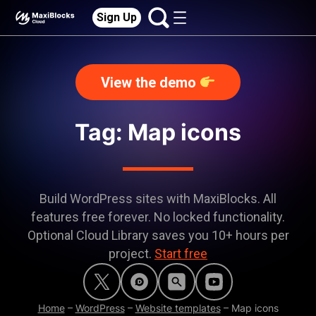
Sign Up
View the demo
Tag: Map icons
Build WordPress sites with MaxiBlocks. All
features free forever. No locked functionality.
Optional Cloud Library saves you 10+ hours per
project.
Start free
Home
–
WordPress
–
Website templates
–
Map icons