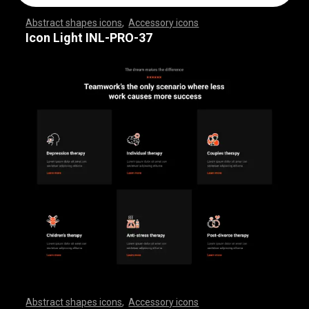
Abstract shapes icons
,
Accessory icons
,
,
,
,
,
,
,
,
,
,
,
,
,
,
,
,
,
,
,
,
,
,
,
,
,
,
,
,
,
,
,
,
,
,
,
,
,
,
,
,
,
,
,
,
,
,
,
,
,
,
,
,
,
,
,
,
,
,
,
,
,
,
,
,
,
,
,
,
,
,
,
,
,
,
,
,
,
,
,
,
,
,
,
,
,
,
,
,
,
,
,
,
,
,
,
,
,
,
,
,
,
,
,
,
,
,
,
,
,
,
,
,
,
,
,
,
,
,
,
,
,
,
,
,
,
,
,
,
,
,
,
,
,
,
,
,
,
,
,
,
,
,
,
,
,
,
,
,
,
,
,
,
,
,
,
,
,
,
,
,
,
,
,
,
,
,
,
,
,
,
,
,
,
,
,
,
,
,
,
,
,
,
,
,
,
,
,
,
,
,
,
,
,
,
,
,
,
,
,
,
,
,
,
,
,
,
,
,
,
,
,
,
,
,
,
,
,
,
,
,
,
,
,
,
,
,
,
,
,
,
,
,
,
,
,
,
,
,
,
,
,
,
,
,
,
,
,
,
,
,
,
,
,
,
Icon Light INL-PRO-37
Abstract shapes icons
,
Accessory icons
,
,
,
,
,
,
,
,
,
,
,
,
,
,
,
,
,
,
,
,
,
,
,
,
,
,
,
,
,
,
,
,
,
,
,
,
,
,
,
,
,
,
,
,
,
,
,
,
,
,
,
,
,
,
,
,
,
,
,
,
,
,
,
,
,
,
,
,
,
,
,
,
,
,
,
,
,
,
,
,
,
,
,
,
,
,
,
,
,
,
,
,
,
,
,
,
,
,
,
,
,
,
,
,
,
,
,
,
,
,
,
,
,
,
,
,
,
,
,
,
,
,
,
,
,
,
,
,
,
,
,
,
,
,
,
,
,
,
,
,
,
,
,
,
,
,
,
,
,
,
,
,
,
,
,
,
,
,
,
,
,
,
,
,
,
,
,
,
,
,
,
,
,
,
,
,
,
,
,
,
,
,
,
,
,
,
,
,
,
,
,
,
,
,
,
,
,
,
,
,
,
,
,
,
,
,
,
,
,
,
,
,
,
,
,
,
,
,
,
,
,
,
,
,
,
,
,
,
,
,
,
,
,
,
,
,
,
,
,
,
,
,
,
,
,
,
,
,
,
,
,
,
,
,