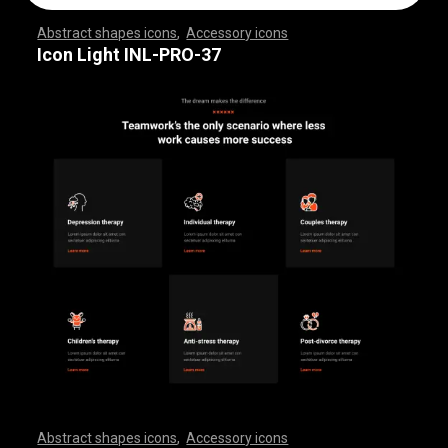
Abstract shapes icons
,
Accessory icons
,
,
,
,
,
,
,
,
,
,
,
,
,
,
,
,
,
,
,
,
,
,
,
,
,
,
,
,
,
,
,
,
,
,
,
,
,
,
,
,
,
,
,
,
,
,
,
,
,
,
,
,
,
,
,
,
,
,
,
,
,
,
,
,
,
,
,
,
,
,
,
,
,
,
,
,
,
,
,
,
,
,
,
,
,
,
,
,
,
,
,
,
,
,
,
,
,
,
,
,
,
,
,
,
,
,
,
,
,
,
,
,
,
,
,
,
,
,
,
,
,
,
,
,
,
,
,
,
,
,
,
,
,
,
,
,
,
,
,
,
,
,
,
,
,
,
,
,
,
,
,
,
,
,
,
,
,
,
,
,
,
,
,
,
,
,
,
,
,
,
,
,
,
,
,
,
,
,
,
,
,
,
,
,
,
,
,
,
,
,
,
,
,
,
,
,
,
,
,
,
,
,
,
,
,
,
,
,
,
,
,
,
,
,
,
,
,
,
,
,
,
,
,
,
,
,
,
,
,
,
,
,
,
,
,
,
,
,
,
,
,
,
,
,
,
,
,
,
,
,
,
,
,
,
Icon Light INL-PRO-37
Abstract shapes icons
,
Accessory icons
,
,
,
,
,
,
,
,
,
,
,
,
,
,
,
,
,
,
,
,
,
,
,
,
,
,
,
,
,
,
,
,
,
,
,
,
,
,
,
,
,
,
,
,
,
,
,
,
,
,
,
,
,
,
,
,
,
,
,
,
,
,
,
,
,
,
,
,
,
,
,
,
,
,
,
,
,
,
,
,
,
,
,
,
,
,
,
,
,
,
,
,
,
,
,
,
,
,
,
,
,
,
,
,
,
,
,
,
,
,
,
,
,
,
,
,
,
,
,
,
,
,
,
,
,
,
,
,
,
,
,
,
,
,
,
,
,
,
,
,
,
,
,
,
,
,
,
,
,
,
,
,
,
,
,
,
,
,
,
,
,
,
,
,
,
,
,
,
,
,
,
,
,
,
,
,
,
,
,
,
,
,
,
,
,
,
,
,
,
,
,
,
,
,
,
,
,
,
,
,
,
,
,
,
,
,
,
,
,
,
,
,
,
,
,
,
,
,
,
,
,
,
,
,
,
,
,
,
,
,
,
,
,
,
,
,
,
,
,
,
,
,
,
,
,
,
,
,
,
,
,
,
,
,