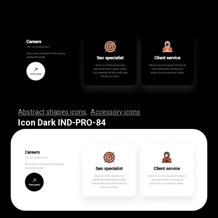
Abstract shapes icons
,
Accessory icons
,
,
,
,
,
,
,
,
,
,
,
,
,
,
,
,
,
,
,
,
,
,
,
,
,
,
,
,
,
,
,
,
,
,
,
,
,
,
,
,
,
,
,
,
,
,
,
,
,
,
,
,
,
,
,
,
,
,
,
,
,
,
,
,
,
,
,
,
,
,
,
,
,
,
,
,
,
,
,
,
,
,
,
,
,
,
,
,
,
,
,
,
,
,
,
,
,
,
,
,
,
,
,
,
,
,
,
,
,
,
,
,
,
,
,
,
,
,
,
,
,
,
,
,
,
,
,
,
,
,
,
,
,
,
,
,
,
,
,
,
,
,
,
,
,
,
,
,
,
,
,
,
,
,
,
,
,
,
,
,
,
,
,
,
,
,
,
,
,
,
,
,
,
,
,
,
,
,
,
,
,
,
,
,
,
,
,
,
,
,
,
,
,
,
,
,
,
,
,
,
,
,
,
,
,
,
,
,
,
,
,
,
,
,
,
,
,
,
,
,
,
,
,
,
,
,
,
,
,
,
,
,
,
,
,
,
,
,
,
,
,
,
,
,
,
,
,
,
,
,
,
,
,
,
Icon Dark IND-PRO-84