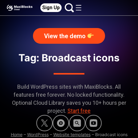
Sign Up
View the demo
Tag: Broadcast icons
Build WordPress sites with MaxiBlocks. All
features free forever. No locked functionality.
Optional Cloud Library saves you 10+ hours per
project.
Start free
Home
–
WordPress
–
Website templates
–
Broadcast icons