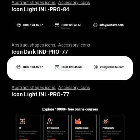
Abstract shapes icons
,
Accessory icons
,
,
,
,
,
,
,
,
,
,
,
,
,
,
,
,
,
,
,
,
,
,
,
,
,
,
,
,
,
,
,
,
,
,
,
,
,
,
,
,
,
,
,
,
,
,
,
,
,
,
,
,
,
,
,
,
,
,
,
,
,
,
,
,
,
,
,
,
,
,
,
,
,
,
,
,
,
,
,
,
,
,
,
,
,
,
,
,
,
,
,
,
,
,
,
,
,
,
,
,
,
,
,
,
,
,
,
,
,
,
,
,
,
,
,
,
,
,
,
,
,
,
,
,
,
,
,
,
,
,
,
,
,
,
,
,
,
,
,
,
,
,
,
,
,
,
,
,
,
,
,
,
,
,
,
,
,
,
,
,
,
,
,
,
,
,
,
,
,
,
,
,
,
,
,
,
,
,
,
,
,
,
,
,
,
,
,
,
,
,
,
,
,
,
,
,
,
,
,
,
,
,
,
,
,
,
,
,
,
,
,
,
,
,
,
,
,
,
,
,
,
,
,
,
,
,
,
,
,
,
,
,
,
,
,
,
,
,
,
,
,
,
,
,
,
,
,
,
,
,
,
,
,
,
Icon Light INL-PRO-84
Abstract shapes icons
,
Accessory icons
,
,
,
,
,
,
,
,
,
,
,
,
,
,
,
,
,
,
,
,
,
,
,
,
,
,
,
,
,
,
,
,
,
,
,
,
,
,
,
,
,
,
,
,
,
,
,
,
,
,
,
,
,
,
,
,
,
,
,
,
,
,
,
,
,
,
,
,
,
,
,
,
,
,
,
,
,
,
,
,
,
,
,
,
,
,
,
,
,
,
,
,
,
,
,
,
,
,
,
,
,
,
,
,
,
,
,
,
,
,
,
,
,
,
,
,
,
,
,
,
,
,
,
,
,
,
,
,
,
,
,
,
,
,
,
,
,
,
,
,
,
,
,
,
,
,
,
,
,
,
,
,
,
,
,
,
,
,
,
,
,
,
,
,
,
,
,
,
,
,
,
,
,
,
,
,
,
,
,
,
,
,
,
,
,
,
,
,
,
,
,
,
,
,
,
,
,
,
,
,
,
,
,
,
,
,
,
,
,
,
,
,
,
,
,
,
,
,
,
,
,
,
,
,
,
,
,
,
,
,
,
,
,
,
,
,
,
,
,
,
,
,
,
,
,
,
,
,
,
,
,
,
,
,
Icon Dark IND-PRO-77
Abstract shapes icons
,
Accessory icons
,
,
,
,
,
,
,
,
,
,
,
,
,
,
,
,
,
,
,
,
,
,
,
,
,
,
,
,
,
,
,
,
,
,
,
,
,
,
,
,
,
,
,
,
,
,
,
,
,
,
,
,
,
,
,
,
,
,
,
,
,
,
,
,
,
,
,
,
,
,
,
,
,
,
,
,
,
,
,
,
,
,
,
,
,
,
,
,
,
,
,
,
,
,
,
,
,
,
,
,
,
,
,
,
,
,
,
,
,
,
,
,
,
,
,
,
,
,
,
,
,
,
,
,
,
,
,
,
,
,
,
,
,
,
,
,
,
,
,
,
,
,
,
,
,
,
,
,
,
,
,
,
,
,
,
,
,
,
,
,
,
,
,
,
,
,
,
,
,
,
,
,
,
,
,
,
,
,
,
,
,
,
,
,
,
,
,
,
,
,
,
,
,
,
,
,
,
,
,
,
,
,
,
,
,
,
,
,
,
,
,
,
,
,
,
,
,
,
,
,
,
,
,
,
,
,
,
,
,
,
,
,
,
,
,
,
,
,
,
,
,
,
,
,
,
,
,
,
,
,
,
,
,
,
Icon Light INL-PRO-77