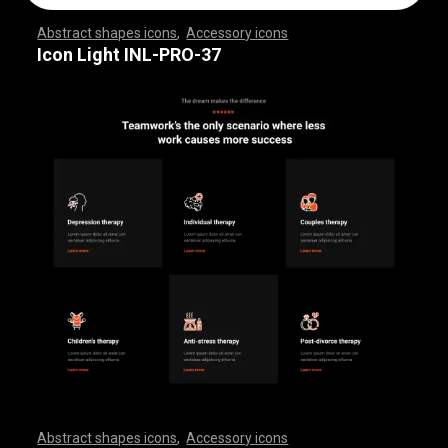
Abstract shapes icons
,
Accessory icons
,
,
,
,
,
,
,
,
,
,
,
,
,
,
,
,
,
,
,
,
,
,
,
,
,
,
,
,
,
,
,
,
,
,
,
,
,
,
,
,
,
,
,
,
,
,
,
,
,
,
,
,
,
,
,
,
,
,
,
,
,
,
,
,
,
,
,
,
,
,
,
,
,
,
,
,
,
,
,
,
,
,
,
,
,
,
,
,
,
,
,
,
,
,
,
,
,
,
,
,
,
,
,
,
,
,
,
,
,
,
,
,
,
,
,
,
,
,
,
,
,
,
,
,
,
,
,
,
,
,
,
,
,
,
,
,
,
,
,
,
,
,
,
,
,
,
,
,
,
,
,
,
,
,
,
,
,
,
,
,
,
,
,
,
,
,
,
,
,
,
,
,
,
,
,
,
,
,
,
,
,
,
,
,
,
,
,
,
,
,
,
,
,
,
,
,
,
,
,
,
,
,
,
,
,
,
,
,
,
,
,
,
,
,
,
,
,
,
,
,
,
,
,
,
,
,
,
,
,
,
,
,
,
,
,
,
,
,
,
,
,
,
,
,
,
,
,
,
,
,
,
,
,
,
Icon Light INL-PRO-37
Abstract shapes icons
,
Accessory icons
,
,
,
,
,
,
,
,
,
,
,
,
,
,
,
,
,
,
,
,
,
,
,
,
,
,
,
,
,
,
,
,
,
,
,
,
,
,
,
,
,
,
,
,
,
,
,
,
,
,
,
,
,
,
,
,
,
,
,
,
,
,
,
,
,
,
,
,
,
,
,
,
,
,
,
,
,
,
,
,
,
,
,
,
,
,
,
,
,
,
,
,
,
,
,
,
,
,
,
,
,
,
,
,
,
,
,
,
,
,
,
,
,
,
,
,
,
,
,
,
,
,
,
,
,
,
,
,
,
,
,
,
,
,
,
,
,
,
,
,
,
,
,
,
,
,
,
,
,
,
,
,
,
,
,
,
,
,
,
,
,
,
,
,
,
,
,
,
,
,
,
,
,
,
,
,
,
,
,
,
,
,
,
,
,
,
,
,
,
,
,
,
,
,
,
,
,
,
,
,
,
,
,
,
,
,
,
,
,
,
,
,
,
,
,
,
,
,
,
,
,
,
,
,
,
,
,
,
,
,
,
,
,
,
,
,
,
,
,
,
,
,
,
,
,
,
,
,
,
,
,
,
,
,