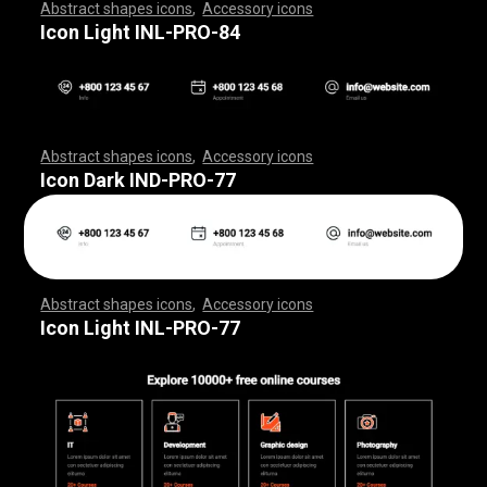
Abstract shapes icons
,
Accessory icons
,
,
,
,
,
,
,
,
,
,
,
,
,
,
,
,
,
,
,
,
,
,
,
,
,
,
,
,
,
,
,
,
,
,
,
,
,
,
,
,
,
,
,
,
,
,
,
,
,
,
,
,
,
,
,
,
,
,
,
,
,
,
,
,
,
,
,
,
,
,
,
,
,
,
,
,
,
,
,
,
,
,
,
,
,
,
,
,
,
,
,
,
,
,
,
,
,
,
,
,
,
,
,
,
,
,
,
,
,
,
,
,
,
,
,
,
,
,
,
,
,
,
,
,
,
,
,
,
,
,
,
,
,
,
,
,
,
,
,
,
,
,
,
,
,
,
,
,
,
,
,
,
,
,
,
,
,
,
,
,
,
,
,
,
,
,
,
,
,
,
,
,
,
,
,
,
,
,
,
,
,
,
,
,
,
,
,
,
,
,
,
,
,
,
,
,
,
,
,
,
,
,
,
,
,
,
,
,
,
,
,
,
,
,
,
,
,
,
,
,
,
,
,
,
,
,
,
,
,
,
,
,
,
,
,
,
,
,
,
,
,
,
,
,
,
,
,
,
,
,
,
,
,
,
Icon Light INL-PRO-84
Abstract shapes icons
,
Accessory icons
,
,
,
,
,
,
,
,
,
,
,
,
,
,
,
,
,
,
,
,
,
,
,
,
,
,
,
,
,
,
,
,
,
,
,
,
,
,
,
,
,
,
,
,
,
,
,
,
,
,
,
,
,
,
,
,
,
,
,
,
,
,
,
,
,
,
,
,
,
,
,
,
,
,
,
,
,
,
,
,
,
,
,
,
,
,
,
,
,
,
,
,
,
,
,
,
,
,
,
,
,
,
,
,
,
,
,
,
,
,
,
,
,
,
,
,
,
,
,
,
,
,
,
,
,
,
,
,
,
,
,
,
,
,
,
,
,
,
,
,
,
,
,
,
,
,
,
,
,
,
,
,
,
,
,
,
,
,
,
,
,
,
,
,
,
,
,
,
,
,
,
,
,
,
,
,
,
,
,
,
,
,
,
,
,
,
,
,
,
,
,
,
,
,
,
,
,
,
,
,
,
,
,
,
,
,
,
,
,
,
,
,
,
,
,
,
,
,
,
,
,
,
,
,
,
,
,
,
,
,
,
,
,
,
,
,
,
,
,
,
,
,
,
,
,
,
,
,
,
,
,
,
,
,
Icon Dark IND-PRO-77
Abstract shapes icons
,
Accessory icons
,
,
,
,
,
,
,
,
,
,
,
,
,
,
,
,
,
,
,
,
,
,
,
,
,
,
,
,
,
,
,
,
,
,
,
,
,
,
,
,
,
,
,
,
,
,
,
,
,
,
,
,
,
,
,
,
,
,
,
,
,
,
,
,
,
,
,
,
,
,
,
,
,
,
,
,
,
,
,
,
,
,
,
,
,
,
,
,
,
,
,
,
,
,
,
,
,
,
,
,
,
,
,
,
,
,
,
,
,
,
,
,
,
,
,
,
,
,
,
,
,
,
,
,
,
,
,
,
,
,
,
,
,
,
,
,
,
,
,
,
,
,
,
,
,
,
,
,
,
,
,
,
,
,
,
,
,
,
,
,
,
,
,
,
,
,
,
,
,
,
,
,
,
,
,
,
,
,
,
,
,
,
,
,
,
,
,
,
,
,
,
,
,
,
,
,
,
,
,
,
,
,
,
,
,
,
,
,
,
,
,
,
,
,
,
,
,
,
,
,
,
,
,
,
,
,
,
,
,
,
,
,
,
,
,
,
,
,
,
,
,
,
,
,
,
,
,
,
,
,
,
,
,
,
Icon Light INL-PRO-77