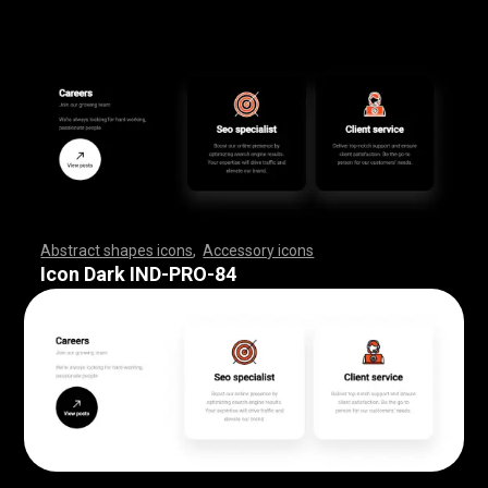
Abstract shapes icons
,
Accessory icons
,
,
,
,
,
,
,
,
,
,
,
,
,
,
,
,
,
,
,
,
,
,
,
,
,
,
,
,
,
,
,
,
,
,
,
,
,
,
,
,
,
,
,
,
,
,
,
,
,
,
,
,
,
,
,
,
,
,
,
,
,
,
,
,
,
,
,
,
,
,
,
,
,
,
,
,
,
,
,
,
,
,
,
,
,
,
,
,
,
,
,
,
,
,
,
,
,
,
,
,
,
,
,
,
,
,
,
,
,
,
,
,
,
,
,
,
,
,
,
,
,
,
,
,
,
,
,
,
,
,
,
,
,
,
,
,
,
,
,
,
,
,
,
,
,
,
,
,
,
,
,
,
,
,
,
,
,
,
,
,
,
,
,
,
,
,
,
,
,
,
,
,
,
,
,
,
,
,
,
,
,
,
,
,
,
,
,
,
,
,
,
,
,
,
,
,
,
,
,
,
,
,
,
,
,
,
,
,
,
,
,
,
,
,
,
,
,
,
,
,
,
,
,
,
,
,
,
,
,
,
,
,
,
,
,
,
,
,
,
,
,
,
,
,
,
,
,
,
,
,
,
,
,
,
Icon Dark IND-PRO-84