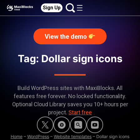
Sign Up
View the demo
Tag: Dollar sign icons
Build WordPress sites with MaxiBlocks. All
features free forever. No locked functionality.
Optional Cloud Library saves you 10+ hours per
project.
Start free
Home
–
WordPress
–
Website templates
–
Dollar sign icons