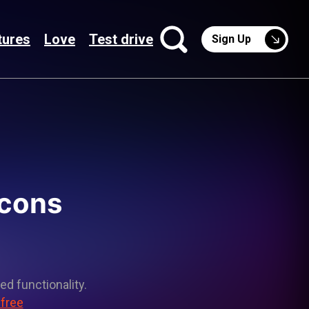
tures
Love
Test drive
Sign Up
icons
ed functionality.
 free