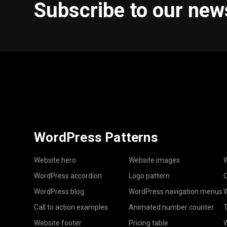
Subscribe to our new
WordPress Patterns
Website hero
Website images
W
WordPress accordion
Logo pattern
C
WordPress blog
WordPress navigation menus
W
Call to action examples
Animated number counter
T
Website footer
Pricing table