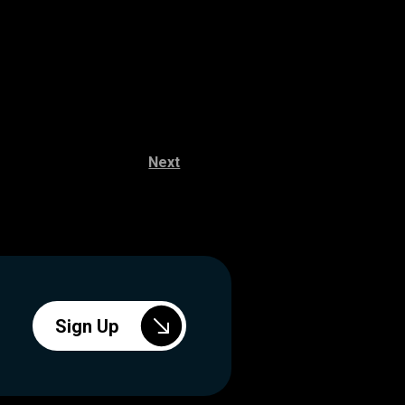
Next
Sign Up