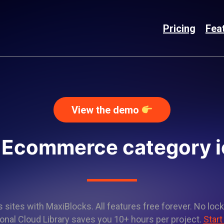
Pricing
Fea
View the demo
 Ecommerce category 
sites with MaxiBlocks. All features free forever. No lock
onal Cloud Library saves you 10+ hours per project.
Start