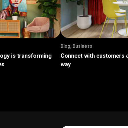
Blog
,
Business
logy is transforming
Connect with customers a
es
way
Your