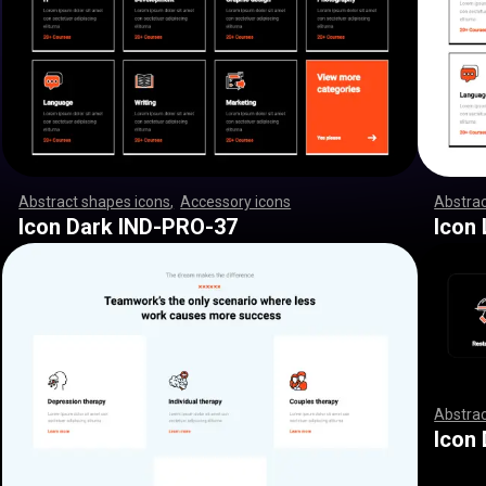
Abstract shapes icons
,
Accessory icons
,
,
,
,
,
,
,
,
,
,
,
,
,
,
,
,
,
Abstrac
,
,
,
,
,
,
,
,
,
,
,
,
,
,
,
,
,
,
,
,
,
,
,
,
,
,
,
,
,
,
,
,
,
,
,
,
,
,
,
,
,
,
,
,
,
,
,
,
,
,
,
,
,
,
,
,
,
,
,
,
,
,
,
,
,
,
,
,
,
,
,
,
,
,
,
,
,
,
,
,
,
,
,
,
,
,
,
,
,
,
,
,
,
,
,
,
,
,
,
,
,
,
,
,
,
,
,
,
,
,
,
,
,
,
,
,
,
,
,
,
,
,
,
,
,
,
,
,
,
,
,
,
,
,
,
,
,
,
,
,
,
,
,
,
,
,
,
,
,
,
,
,
,
,
,
,
,
,
,
,
,
,
,
,
,
,
,
,
,
,
,
,
,
,
,
,
,
,
,
,
,
,
,
,
,
,
,
,
,
,
,
,
,
,
,
,
,
,
,
,
,
,
,
,
,
,
,
,
,
,
,
,
,
,
,
,
,
,
,
,
,
,
,
,
,
,
,
,
,
,
,
,
,
,
,
,
,
,
,
,
,
,
,
,
,
,
,
,
,
,
,
,
,
,
,
,
,
,
,
,
,
,
,
,
,
,
Icon Dark IND-PRO-37
Icon
Abstrac
,
,
,
,
,
,
,
,
,
,
,
,
,
,
,
,
,
,
,
,
,
,
,
,
,
,
,
,
,
Icon