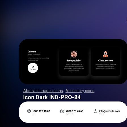
Abstract shapes icons
,
Accessory icons
,
,
,
,
,
,
,
,
,
,
,
,
,
,
,
,
,
,
,
,
,
,
,
,
,
,
,
,
,
,
,
,
,
,
,
,
,
,
,
,
,
,
,
,
,
,
,
,
,
,
,
,
,
,
,
,
,
,
,
,
,
,
,
,
,
,
,
,
,
,
,
,
,
,
,
,
,
,
,
,
,
,
,
,
,
,
,
,
,
,
,
,
,
,
,
,
,
,
,
,
,
,
,
,
,
,
,
,
,
,
,
,
,
,
,
,
,
,
,
,
,
,
,
,
,
,
,
,
,
,
,
,
,
,
,
,
,
,
,
,
,
,
,
,
,
,
,
,
,
,
,
,
,
,
,
,
,
,
,
,
,
,
,
,
,
,
,
,
,
,
,
,
,
,
,
,
,
,
,
,
,
,
,
,
,
,
,
,
,
,
,
,
,
,
,
,
,
,
,
,
,
,
,
,
,
,
,
,
,
,
,
,
,
,
,
,
,
,
,
,
,
,
,
,
,
,
,
,
,
,
,
,
,
,
,
,
,
,
,
,
,
,
,
,
,
,
,
,
,
,
,
,
,
,
Icon Dark IND-PRO-84