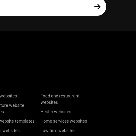
websites
Food and restaurant
websites
cture website
es
Health websites
website templates
Home services websites
s websites
Law firm websites