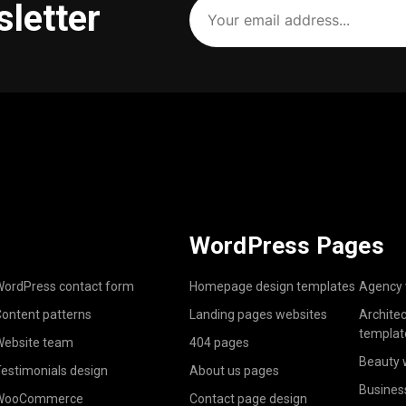
sletter
email
address
(Required)
WordPress Pages
ordPress contact form
Homepage design templates
Agency 
ontent patterns
Landing pages websites
Archite
templat
ebsite team
404 pages
Beauty 
estimonials design
About us pages
Busines
WooCommerce
Contact page design