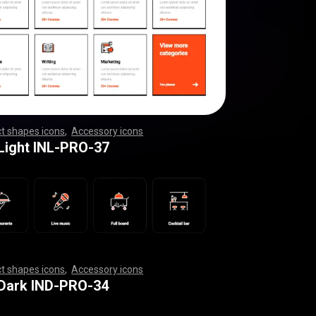
t shapes icons
,
Accessory icons
,
,
,
,
,
,
,
,
,
,
,
,
,
,
,
,
,
,
,
,
,
,
,
,
,
,
,
,
,
,
,
,
,
,
,
,
,
,
,
,
,
,
,
,
,
,
,
,
,
,
,
,
,
,
,
,
,
,
,
,
,
,
,
,
,
,
,
,
,
,
,
,
,
,
,
,
,
,
,
,
,
,
,
,
,
,
,
,
,
,
,
,
,
,
,
,
,
,
,
,
,
,
,
,
,
,
,
,
,
,
,
,
,
,
,
,
,
,
,
,
,
,
,
,
,
,
,
,
,
,
,
,
,
,
,
,
,
,
,
,
,
,
,
,
,
,
,
,
,
,
,
,
,
,
,
,
,
,
,
,
,
,
,
,
,
,
,
,
,
,
,
,
,
,
,
,
,
,
,
,
,
,
,
,
,
,
,
,
,
,
,
,
,
,
,
,
,
,
,
,
,
,
,
,
,
,
,
,
,
,
,
,
,
,
,
,
,
,
,
,
,
,
,
,
,
 Light INL-PRO-37
t shapes icons
,
Accessory icons
,
,
,
,
,
,
,
,
,
,
,
,
,
,
,
,
,
,
,
,
,
,
,
,
,
,
,
,
,
,
,
,
,
,
,
,
,
,
,
,
,
,
,
,
,
,
,
,
,
,
,
,
,
,
,
,
,
,
,
,
,
,
,
,
,
,
,
,
,
,
,
,
,
,
,
,
,
,
,
,
,
,
,
,
,
,
,
,
,
,
,
,
,
,
,
,
,
,
,
,
,
,
,
,
,
,
,
,
,
,
,
,
,
,
,
,
,
,
,
,
,
,
,
,
,
,
,
,
,
,
,
,
,
,
,
,
,
,
,
,
,
,
,
,
,
,
,
,
,
,
,
,
,
,
,
,
,
,
,
,
,
,
,
,
,
,
,
,
,
,
,
,
,
,
,
,
,
,
,
,
,
,
,
,
,
,
,
,
,
,
,
,
,
,
,
,
,
,
,
,
,
,
,
,
,
,
,
,
,
,
,
,
,
,
,
,
,
,
,
,
,
,
,
,
,
 Dark IND-PRO-34