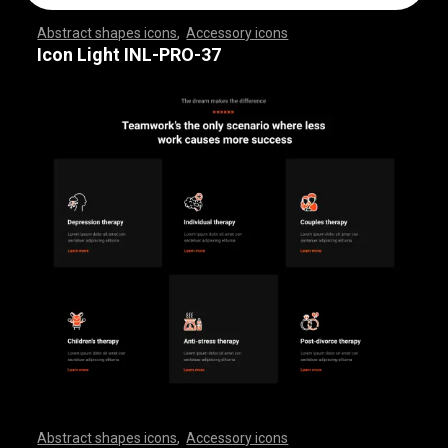
Abstract shapes icons
,
Accessory icons
,
,
,
,
,
,
,
,
,
,
,
,
,
,
,
,
,
,
,
,
,
,
,
,
,
,
,
,
,
,
,
,
,
,
,
,
,
,
,
,
,
,
,
,
,
,
,
,
,
,
,
,
,
,
,
,
,
,
,
,
,
,
,
,
,
,
,
,
,
,
,
,
,
,
,
,
,
,
,
,
,
,
,
,
,
,
,
,
,
,
,
,
,
,
,
,
,
,
,
,
,
,
,
,
,
,
,
,
,
,
,
,
,
,
,
,
,
,
,
,
,
,
,
,
,
,
,
,
,
,
,
,
,
,
,
,
,
,
,
,
,
,
,
,
,
,
,
,
,
,
,
,
,
,
,
,
,
,
,
,
,
,
,
,
,
,
,
,
,
,
,
,
,
,
,
,
,
,
,
,
,
,
,
,
,
,
,
,
,
,
,
,
,
,
,
,
,
,
,
,
,
,
,
,
,
,
,
,
,
,
,
,
,
,
,
,
,
,
,
,
,
,
,
,
,
,
,
,
,
,
,
,
,
,
,
,
,
,
,
,
,
,
,
,
,
,
,
,
,
,
,
,
,
,
Icon Light INL-PRO-37
Abstract shapes icons
,
Accessory icons
,
,
,
,
,
,
,
,
,
,
,
,
,
,
,
,
,
,
,
,
,
,
,
,
,
,
,
,
,
,
,
,
,
,
,
,
,
,
,
,
,
,
,
,
,
,
,
,
,
,
,
,
,
,
,
,
,
,
,
,
,
,
,
,
,
,
,
,
,
,
,
,
,
,
,
,
,
,
,
,
,
,
,
,
,
,
,
,
,
,
,
,
,
,
,
,
,
,
,
,
,
,
,
,
,
,
,
,
,
,
,
,
,
,
,
,
,
,
,
,
,
,
,
,
,
,
,
,
,
,
,
,
,
,
,
,
,
,
,
,
,
,
,
,
,
,
,
,
,
,
,
,
,
,
,
,
,
,
,
,
,
,
,
,
,
,
,
,
,
,
,
,
,
,
,
,
,
,
,
,
,
,
,
,
,
,
,
,
,
,
,
,
,
,
,
,
,
,
,
,
,
,
,
,
,
,
,
,
,
,
,
,
,
,
,
,
,
,
,
,
,
,
,
,
,
,
,
,
,
,
,
,
,
,
,
,
,
,
,
,
,
,
,
,
,
,
,
,
,
,
,
,
,
,