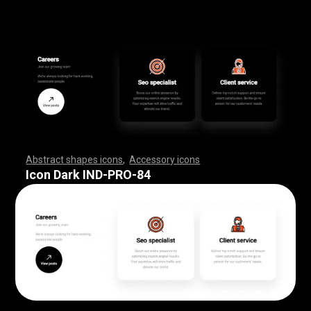
Abstract shapes icons
,
Accessory icons
,
,
,
,
,
,
,
,
,
,
,
,
,
,
,
,
,
,
,
,
,
,
,
,
,
,
,
,
,
,
,
,
,
,
,
,
,
,
,
,
,
,
,
,
,
,
,
,
,
,
,
,
,
,
,
,
,
,
,
,
,
,
,
,
,
,
,
,
,
,
,
,
,
,
,
,
,
,
,
,
,
,
,
,
,
,
,
,
,
,
,
,
,
,
,
,
,
,
,
,
,
,
,
,
,
,
,
,
,
,
,
,
,
,
,
,
,
,
,
,
,
,
,
,
,
,
,
,
,
,
,
,
,
,
,
,
,
,
,
,
,
,
,
,
,
,
,
,
,
,
,
,
,
,
,
,
,
,
,
,
,
,
,
,
,
,
,
,
,
,
,
,
,
,
,
,
,
,
,
,
,
,
,
,
,
,
,
,
,
,
,
,
,
,
,
,
,
,
,
,
,
,
,
,
,
,
,
,
,
,
,
,
,
,
,
,
,
,
,
,
,
,
,
,
,
,
,
,
,
,
,
,
,
,
,
,
,
,
,
,
,
,
,
,
,
,
,
,
,
,
,
,
,
,
Icon Dark IND-PRO-84