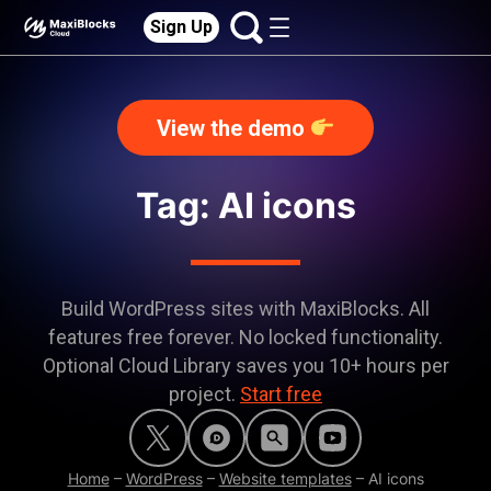
Sign Up
View the demo
Tag: AI icons
Build WordPress sites with MaxiBlocks. All
features free forever. No locked functionality.
Optional Cloud Library saves you 10+ hours per
project.
Start free
Home
–
WordPress
–
Website templates
–
AI icons