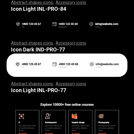
Abstract shapes icons
,
Accessory icons
,
,
,
,
,
,
,
,
,
,
,
,
,
,
,
,
,
,
,
,
,
,
,
,
,
,
,
,
,
,
,
,
,
,
,
,
,
,
,
,
,
,
,
,
,
,
,
,
,
,
,
,
,
,
,
,
,
,
,
,
,
,
,
,
,
,
,
,
,
,
,
,
,
,
,
,
,
,
,
,
,
,
,
,
,
,
,
,
,
,
,
,
,
,
,
,
,
,
,
,
,
,
,
,
,
,
,
,
,
,
,
,
,
,
,
,
,
,
,
,
,
,
,
,
,
,
,
,
,
,
,
,
,
,
,
,
,
,
,
,
,
,
,
,
,
,
,
,
,
,
,
,
,
,
,
,
,
,
,
,
,
,
,
,
,
,
,
,
,
,
,
,
,
,
,
,
,
,
,
,
,
,
,
,
,
,
,
,
,
,
,
,
,
,
,
,
,
,
,
,
,
,
,
,
,
,
,
,
,
,
,
,
,
,
,
,
,
,
,
,
,
,
,
,
,
,
,
,
,
,
,
,
,
,
,
,
,
,
,
,
,
,
,
,
,
,
,
,
,
,
,
,
,
,
Icon Light INL-PRO-84
Abstract shapes icons
,
Accessory icons
,
,
,
,
,
,
,
,
,
,
,
,
,
,
,
,
,
,
,
,
,
,
,
,
,
,
,
,
,
,
,
,
,
,
,
,
,
,
,
,
,
,
,
,
,
,
,
,
,
,
,
,
,
,
,
,
,
,
,
,
,
,
,
,
,
,
,
,
,
,
,
,
,
,
,
,
,
,
,
,
,
,
,
,
,
,
,
,
,
,
,
,
,
,
,
,
,
,
,
,
,
,
,
,
,
,
,
,
,
,
,
,
,
,
,
,
,
,
,
,
,
,
,
,
,
,
,
,
,
,
,
,
,
,
,
,
,
,
,
,
,
,
,
,
,
,
,
,
,
,
,
,
,
,
,
,
,
,
,
,
,
,
,
,
,
,
,
,
,
,
,
,
,
,
,
,
,
,
,
,
,
,
,
,
,
,
,
,
,
,
,
,
,
,
,
,
,
,
,
,
,
,
,
,
,
,
,
,
,
,
,
,
,
,
,
,
,
,
,
,
,
,
,
,
,
,
,
,
,
,
,
,
,
,
,
,
,
,
,
,
,
,
,
,
,
,
,
,
,
,
,
,
,
,
Icon Dark IND-PRO-77
Abstract shapes icons
,
Accessory icons
,
,
,
,
,
,
,
,
,
,
,
,
,
,
,
,
,
,
,
,
,
,
,
,
,
,
,
,
,
,
,
,
,
,
,
,
,
,
,
,
,
,
,
,
,
,
,
,
,
,
,
,
,
,
,
,
,
,
,
,
,
,
,
,
,
,
,
,
,
,
,
,
,
,
,
,
,
,
,
,
,
,
,
,
,
,
,
,
,
,
,
,
,
,
,
,
,
,
,
,
,
,
,
,
,
,
,
,
,
,
,
,
,
,
,
,
,
,
,
,
,
,
,
,
,
,
,
,
,
,
,
,
,
,
,
,
,
,
,
,
,
,
,
,
,
,
,
,
,
,
,
,
,
,
,
,
,
,
,
,
,
,
,
,
,
,
,
,
,
,
,
,
,
,
,
,
,
,
,
,
,
,
,
,
,
,
,
,
,
,
,
,
,
,
,
,
,
,
,
,
,
,
,
,
,
,
,
,
,
,
,
,
,
,
,
,
,
,
,
,
,
,
,
,
,
,
,
,
,
,
,
,
,
,
,
,
,
,
,
,
,
,
,
,
,
,
,
,
,
,
,
,
,
,
Icon Light INL-PRO-77