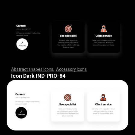
Abstract shapes icons
,
Accessory icons
,
,
,
,
,
,
,
,
,
,
,
,
,
,
,
,
,
,
,
,
,
,
,
,
,
,
,
,
,
,
,
,
,
,
,
,
,
,
,
,
,
,
,
,
,
,
,
,
,
,
,
,
,
,
,
,
,
,
,
,
,
,
,
,
,
,
,
,
,
,
,
,
,
,
,
,
,
,
,
,
,
,
,
,
,
,
,
,
,
,
,
,
,
,
,
,
,
,
,
,
,
,
,
,
,
,
,
,
,
,
,
,
,
,
,
,
,
,
,
,
,
,
,
,
,
,
,
,
,
,
,
,
,
,
,
,
,
,
,
,
,
,
,
,
,
,
,
,
,
,
,
,
,
,
,
,
,
,
,
,
,
,
,
,
,
,
,
,
,
,
,
,
,
,
,
,
,
,
,
,
,
,
,
,
,
,
,
,
,
,
,
,
,
,
,
,
,
,
,
,
,
,
,
,
,
,
,
,
,
,
,
,
,
,
,
,
,
,
,
,
,
,
,
,
,
,
,
,
,
,
,
,
,
,
,
,
,
,
,
,
,
,
,
,
,
,
,
,
,
,
,
,
,
,
Icon Dark IND-PRO-84