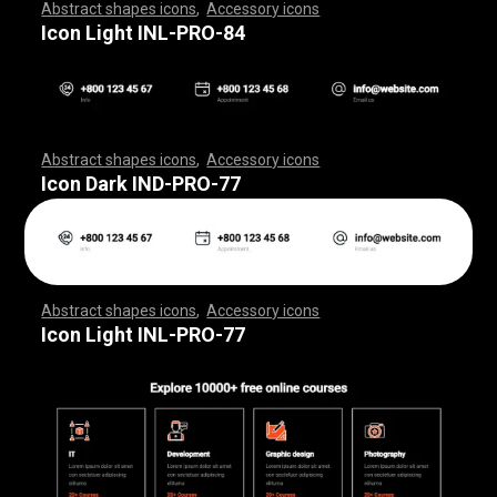
Abstract shapes icons
,
Accessory icons
,
,
,
,
,
,
,
,
,
,
,
,
,
,
,
,
,
,
,
,
,
,
,
,
,
,
,
,
,
,
,
,
,
,
,
,
,
,
,
,
,
,
,
,
,
,
,
,
,
,
,
,
,
,
,
,
,
,
,
,
,
,
,
,
,
,
,
,
,
,
,
,
,
,
,
,
,
,
,
,
,
,
,
,
,
,
,
,
,
,
,
,
,
,
,
,
,
,
,
,
,
,
,
,
,
,
,
,
,
,
,
,
,
,
,
,
,
,
,
,
,
,
,
,
,
,
,
,
,
,
,
,
,
,
,
,
,
,
,
,
,
,
,
,
,
,
,
,
,
,
,
,
,
,
,
,
,
,
,
,
,
,
,
,
,
,
,
,
,
,
,
,
,
,
,
,
,
,
,
,
,
,
,
,
,
,
,
,
,
,
,
,
,
,
,
,
,
,
,
,
,
,
,
,
,
,
,
,
,
,
,
,
,
,
,
,
,
,
,
,
,
,
,
,
,
,
,
,
,
,
,
,
,
,
,
,
,
,
,
,
,
,
,
,
,
,
,
,
,
,
,
,
,
,
Icon Light INL-PRO-84
Abstract shapes icons
,
Accessory icons
,
,
,
,
,
,
,
,
,
,
,
,
,
,
,
,
,
,
,
,
,
,
,
,
,
,
,
,
,
,
,
,
,
,
,
,
,
,
,
,
,
,
,
,
,
,
,
,
,
,
,
,
,
,
,
,
,
,
,
,
,
,
,
,
,
,
,
,
,
,
,
,
,
,
,
,
,
,
,
,
,
,
,
,
,
,
,
,
,
,
,
,
,
,
,
,
,
,
,
,
,
,
,
,
,
,
,
,
,
,
,
,
,
,
,
,
,
,
,
,
,
,
,
,
,
,
,
,
,
,
,
,
,
,
,
,
,
,
,
,
,
,
,
,
,
,
,
,
,
,
,
,
,
,
,
,
,
,
,
,
,
,
,
,
,
,
,
,
,
,
,
,
,
,
,
,
,
,
,
,
,
,
,
,
,
,
,
,
,
,
,
,
,
,
,
,
,
,
,
,
,
,
,
,
,
,
,
,
,
,
,
,
,
,
,
,
,
,
,
,
,
,
,
,
,
,
,
,
,
,
,
,
,
,
,
,
,
,
,
,
,
,
,
,
,
,
,
,
,
,
,
,
,
,
Icon Dark IND-PRO-77
Abstract shapes icons
,
Accessory icons
,
,
,
,
,
,
,
,
,
,
,
,
,
,
,
,
,
,
,
,
,
,
,
,
,
,
,
,
,
,
,
,
,
,
,
,
,
,
,
,
,
,
,
,
,
,
,
,
,
,
,
,
,
,
,
,
,
,
,
,
,
,
,
,
,
,
,
,
,
,
,
,
,
,
,
,
,
,
,
,
,
,
,
,
,
,
,
,
,
,
,
,
,
,
,
,
,
,
,
,
,
,
,
,
,
,
,
,
,
,
,
,
,
,
,
,
,
,
,
,
,
,
,
,
,
,
,
,
,
,
,
,
,
,
,
,
,
,
,
,
,
,
,
,
,
,
,
,
,
,
,
,
,
,
,
,
,
,
,
,
,
,
,
,
,
,
,
,
,
,
,
,
,
,
,
,
,
,
,
,
,
,
,
,
,
,
,
,
,
,
,
,
,
,
,
,
,
,
,
,
,
,
,
,
,
,
,
,
,
,
,
,
,
,
,
,
,
,
,
,
,
,
,
,
,
,
,
,
,
,
,
,
,
,
,
,
,
,
,
,
,
,
,
,
,
,
,
,
,
,
,
,
,
,
Icon Light INL-PRO-77