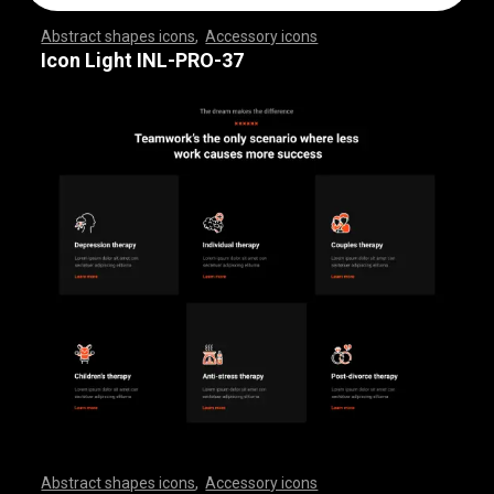
Abstract shapes icons
,
Accessory icons
,
,
,
,
,
,
,
,
,
,
,
,
,
,
,
,
,
,
,
,
,
,
,
,
,
,
,
,
,
,
,
,
,
,
,
,
,
,
,
,
,
,
,
,
,
,
,
,
,
,
,
,
,
,
,
,
,
,
,
,
,
,
,
,
,
,
,
,
,
,
,
,
,
,
,
,
,
,
,
,
,
,
,
,
,
,
,
,
,
,
,
,
,
,
,
,
,
,
,
,
,
,
,
,
,
,
,
,
,
,
,
,
,
,
,
,
,
,
,
,
,
,
,
,
,
,
,
,
,
,
,
,
,
,
,
,
,
,
,
,
,
,
,
,
,
,
,
,
,
,
,
,
,
,
,
,
,
,
,
,
,
,
,
,
,
,
,
,
,
,
,
,
,
,
,
,
,
,
,
,
,
,
,
,
,
,
,
,
,
,
,
,
,
,
,
,
,
,
,
,
,
,
,
,
,
,
,
,
,
,
,
,
,
,
,
,
,
,
,
,
,
,
,
,
,
,
,
,
,
,
,
,
,
,
,
,
,
,
,
,
,
,
,
,
,
,
,
,
,
,
,
,
,
,
Icon Light INL-PRO-37
Abstract shapes icons
,
Accessory icons
,
,
,
,
,
,
,
,
,
,
,
,
,
,
,
,
,
,
,
,
,
,
,
,
,
,
,
,
,
,
,
,
,
,
,
,
,
,
,
,
,
,
,
,
,
,
,
,
,
,
,
,
,
,
,
,
,
,
,
,
,
,
,
,
,
,
,
,
,
,
,
,
,
,
,
,
,
,
,
,
,
,
,
,
,
,
,
,
,
,
,
,
,
,
,
,
,
,
,
,
,
,
,
,
,
,
,
,
,
,
,
,
,
,
,
,
,
,
,
,
,
,
,
,
,
,
,
,
,
,
,
,
,
,
,
,
,
,
,
,
,
,
,
,
,
,
,
,
,
,
,
,
,
,
,
,
,
,
,
,
,
,
,
,
,
,
,
,
,
,
,
,
,
,
,
,
,
,
,
,
,
,
,
,
,
,
,
,
,
,
,
,
,
,
,
,
,
,
,
,
,
,
,
,
,
,
,
,
,
,
,
,
,
,
,
,
,
,
,
,
,
,
,
,
,
,
,
,
,
,
,
,
,
,
,
,
,
,
,
,
,
,
,
,
,
,
,
,
,
,
,
,
,
,