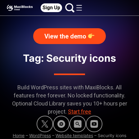
Sign Up
View the demo
Tag: Security icons
Build WordPress sites with MaxiBlocks. All
features free forever. No locked functionality.
Optional Cloud Library saves you 10+ hours per
project.
Start free
Home
–
WordPress
–
Website templates
–
Security icons