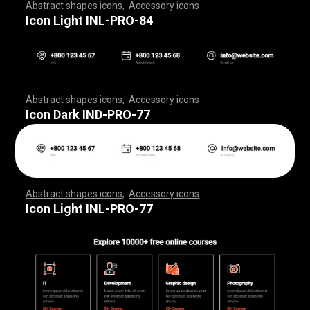
Abstract shapes icons
,
Accessory icons
,
,
,
,
,
,
,
,
,
,
,
,
,
,
,
,
,
,
,
,
,
,
,
,
,
,
,
,
,
,
,
,
,
,
,
,
,
,
,
,
,
,
,
,
,
,
,
,
,
,
,
,
,
,
,
,
,
,
,
,
,
,
,
,
,
,
,
,
,
,
,
,
,
,
,
,
,
,
,
,
,
,
,
,
,
,
,
,
,
,
,
,
,
,
,
,
,
,
,
,
,
,
,
,
,
,
,
,
,
,
,
,
,
,
,
,
,
,
,
,
,
,
,
,
,
,
,
,
,
,
,
,
,
,
,
,
,
,
,
,
,
,
,
,
,
,
,
,
,
,
,
,
,
,
,
,
,
,
,
,
,
,
,
,
,
,
,
,
,
,
,
,
,
,
,
,
,
,
,
,
,
,
,
,
,
,
,
,
,
,
,
,
,
,
,
,
,
,
,
,
,
,
,
,
,
,
,
,
,
,
,
,
,
,
,
,
,
,
,
,
,
,
,
,
,
,
,
,
,
,
,
,
,
,
,
,
,
,
,
,
,
,
,
,
,
,
,
,
,
,
,
,
,
,
Icon Light INL-PRO-84
Abstract shapes icons
,
Accessory icons
,
,
,
,
,
,
,
,
,
,
,
,
,
,
,
,
,
,
,
,
,
,
,
,
,
,
,
,
,
,
,
,
,
,
,
,
,
,
,
,
,
,
,
,
,
,
,
,
,
,
,
,
,
,
,
,
,
,
,
,
,
,
,
,
,
,
,
,
,
,
,
,
,
,
,
,
,
,
,
,
,
,
,
,
,
,
,
,
,
,
,
,
,
,
,
,
,
,
,
,
,
,
,
,
,
,
,
,
,
,
,
,
,
,
,
,
,
,
,
,
,
,
,
,
,
,
,
,
,
,
,
,
,
,
,
,
,
,
,
,
,
,
,
,
,
,
,
,
,
,
,
,
,
,
,
,
,
,
,
,
,
,
,
,
,
,
,
,
,
,
,
,
,
,
,
,
,
,
,
,
,
,
,
,
,
,
,
,
,
,
,
,
,
,
,
,
,
,
,
,
,
,
,
,
,
,
,
,
,
,
,
,
,
,
,
,
,
,
,
,
,
,
,
,
,
,
,
,
,
,
,
,
,
,
,
,
,
,
,
,
,
,
,
,
,
,
,
,
,
,
,
,
,
,
Icon Dark IND-PRO-77
Abstract shapes icons
,
Accessory icons
,
,
,
,
,
,
,
,
,
,
,
,
,
,
,
,
,
,
,
,
,
,
,
,
,
,
,
,
,
,
,
,
,
,
,
,
,
,
,
,
,
,
,
,
,
,
,
,
,
,
,
,
,
,
,
,
,
,
,
,
,
,
,
,
,
,
,
,
,
,
,
,
,
,
,
,
,
,
,
,
,
,
,
,
,
,
,
,
,
,
,
,
,
,
,
,
,
,
,
,
,
,
,
,
,
,
,
,
,
,
,
,
,
,
,
,
,
,
,
,
,
,
,
,
,
,
,
,
,
,
,
,
,
,
,
,
,
,
,
,
,
,
,
,
,
,
,
,
,
,
,
,
,
,
,
,
,
,
,
,
,
,
,
,
,
,
,
,
,
,
,
,
,
,
,
,
,
,
,
,
,
,
,
,
,
,
,
,
,
,
,
,
,
,
,
,
,
,
,
,
,
,
,
,
,
,
,
,
,
,
,
,
,
,
,
,
,
,
,
,
,
,
,
,
,
,
,
,
,
,
,
,
,
,
,
,
,
,
,
,
,
,
,
,
,
,
,
,
,
,
,
,
,
,
Icon Light INL-PRO-77