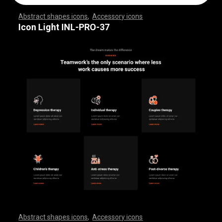
Abstract shapes icons
,
Accessory icons
,
,
,
,
,
,
,
,
,
,
,
,
,
,
,
,
,
,
,
,
,
,
,
,
,
,
,
,
,
,
,
,
,
,
,
,
,
,
,
,
,
,
,
,
,
,
,
,
,
,
,
,
,
,
,
,
,
,
,
,
,
,
,
,
,
,
,
,
,
,
,
,
,
,
,
,
,
,
,
,
,
,
,
,
,
,
,
,
,
,
,
,
,
,
,
,
,
,
,
,
,
,
,
,
,
,
,
,
,
,
,
,
,
,
,
,
,
,
,
,
,
,
,
,
,
,
,
,
,
,
,
,
,
,
,
,
,
,
,
,
,
,
,
,
,
,
,
,
,
,
,
,
,
,
,
,
,
,
,
,
,
,
,
,
,
,
,
,
,
,
,
,
,
,
,
,
,
,
,
,
,
,
,
,
,
,
,
,
,
,
,
,
,
,
,
,
,
,
,
,
,
,
,
,
,
,
,
,
,
,
,
,
,
,
,
,
,
,
,
,
,
,
,
,
,
,
,
,
,
,
,
,
,
,
,
,
,
,
,
,
,
,
,
,
,
,
,
,
,
,
,
,
,
,
Icon Light INL-PRO-37
Abstract shapes icons
,
Accessory icons
,
,
,
,
,
,
,
,
,
,
,
,
,
,
,
,
,
,
,
,
,
,
,
,
,
,
,
,
,
,
,
,
,
,
,
,
,
,
,
,
,
,
,
,
,
,
,
,
,
,
,
,
,
,
,
,
,
,
,
,
,
,
,
,
,
,
,
,
,
,
,
,
,
,
,
,
,
,
,
,
,
,
,
,
,
,
,
,
,
,
,
,
,
,
,
,
,
,
,
,
,
,
,
,
,
,
,
,
,
,
,
,
,
,
,
,
,
,
,
,
,
,
,
,
,
,
,
,
,
,
,
,
,
,
,
,
,
,
,
,
,
,
,
,
,
,
,
,
,
,
,
,
,
,
,
,
,
,
,
,
,
,
,
,
,
,
,
,
,
,
,
,
,
,
,
,
,
,
,
,
,
,
,
,
,
,
,
,
,
,
,
,
,
,
,
,
,
,
,
,
,
,
,
,
,
,
,
,
,
,
,
,
,
,
,
,
,
,
,
,
,
,
,
,
,
,
,
,
,
,
,
,
,
,
,
,
,
,
,
,
,
,
,
,
,
,
,
,
,
,
,
,
,
,