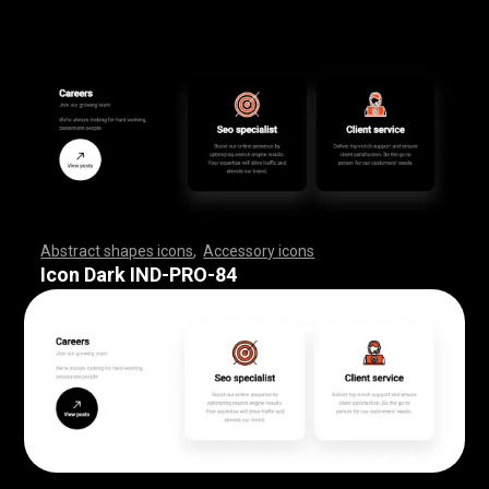
Abstract shapes icons
,
Accessory icons
,
,
,
,
,
,
,
,
,
,
,
,
,
,
,
,
,
,
,
,
,
,
,
,
,
,
,
,
,
,
,
,
,
,
,
,
,
,
,
,
,
,
,
,
,
,
,
,
,
,
,
,
,
,
,
,
,
,
,
,
,
,
,
,
,
,
,
,
,
,
,
,
,
,
,
,
,
,
,
,
,
,
,
,
,
,
,
,
,
,
,
,
,
,
,
,
,
,
,
,
,
,
,
,
,
,
,
,
,
,
,
,
,
,
,
,
,
,
,
,
,
,
,
,
,
,
,
,
,
,
,
,
,
,
,
,
,
,
,
,
,
,
,
,
,
,
,
,
,
,
,
,
,
,
,
,
,
,
,
,
,
,
,
,
,
,
,
,
,
,
,
,
,
,
,
,
,
,
,
,
,
,
,
,
,
,
,
,
,
,
,
,
,
,
,
,
,
,
,
,
,
,
,
,
,
,
,
,
,
,
,
,
,
,
,
,
,
,
,
,
,
,
,
,
,
,
,
,
,
,
,
,
,
,
,
,
,
,
,
,
,
,
,
,
,
,
,
,
,
,
,
,
,
,
Icon Dark IND-PRO-84