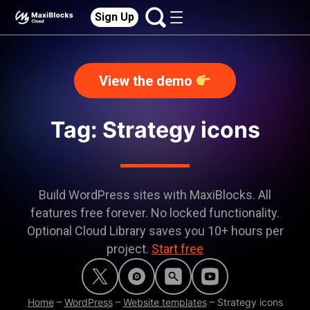
Sign Up
View the demo
Tag: Strategy icons
Build WordPress sites with MaxiBlocks. All
features free forever. No locked functionality.
Optional Cloud Library saves you 10+ hours per
project.
Start free
Home
–
WordPress
–
Website templates
–
Strategy icons