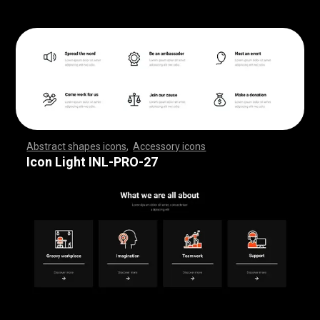
Abstract shapes icons
,
Accessory icons
,
,
,
,
,
,
,
,
,
,
,
,
,
,
,
,
,
,
,
,
,
,
,
,
,
,
,
,
,
,
,
,
,
,
,
,
,
,
,
,
,
,
,
,
,
,
,
,
,
,
,
,
,
,
,
,
,
,
,
,
,
,
,
,
,
,
,
,
,
,
,
,
,
,
,
,
,
,
,
,
,
,
,
,
,
,
,
,
,
,
,
,
,
,
,
,
,
,
,
,
,
,
,
,
,
,
,
,
,
,
,
,
,
,
,
,
,
,
,
,
,
,
,
,
,
,
,
,
,
,
,
,
,
,
,
,
,
,
,
,
,
,
,
,
,
,
,
,
,
,
,
,
,
,
,
,
,
,
,
,
,
,
,
,
,
,
,
,
,
,
,
,
,
,
,
,
,
,
,
,
,
,
,
,
,
,
,
,
,
,
,
,
,
,
,
,
,
,
,
,
,
,
,
,
,
,
,
,
,
,
,
,
,
,
,
,
,
,
,
,
,
,
,
,
,
,
,
,
,
,
,
,
,
,
,
,
,
,
,
,
,
,
,
,
,
,
,
,
,
,
,
,
,
,
Icon Light INL-PRO-27