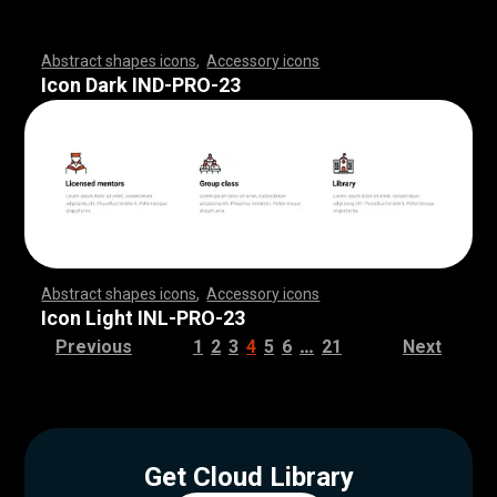
Abstract shapes icons
,
Accessory icons
,
,
,
,
,
,
,
,
,
,
,
,
,
,
,
,
,
,
,
,
,
,
,
,
,
,
,
,
,
,
,
,
,
,
,
,
,
,
,
,
,
,
,
,
,
,
,
,
,
,
,
,
,
,
,
,
,
,
,
,
,
,
,
,
,
,
,
,
,
,
,
,
,
,
,
,
,
,
,
,
,
,
,
,
,
,
,
,
,
,
,
,
,
,
,
,
,
,
,
,
,
,
,
,
,
,
,
,
,
,
,
,
,
,
,
,
,
,
,
,
,
,
,
,
,
,
,
,
,
,
,
,
,
,
,
,
,
,
,
,
,
,
,
,
,
,
,
,
,
,
,
,
,
,
,
,
,
,
,
,
,
,
,
,
,
,
,
,
,
,
,
,
,
,
,
,
,
,
,
,
,
,
,
,
,
,
,
,
,
,
,
,
,
,
,
,
,
,
,
,
,
,
,
,
,
,
,
,
,
,
,
,
,
,
,
,
,
,
,
,
,
,
,
,
,
,
,
,
,
,
,
,
,
,
,
,
,
,
,
,
,
,
,
,
,
,
,
,
,
,
,
,
,
,
Icon Dark IND-PRO-23
Abstract shapes icons
,
Accessory icons
,
,
,
,
,
,
,
,
,
,
,
,
,
,
,
,
,
,
,
,
,
,
,
,
,
,
,
,
,
,
,
,
,
,
,
,
,
,
,
,
,
,
,
,
,
,
,
,
,
,
,
,
,
,
,
,
,
,
,
,
,
,
,
,
,
,
,
,
,
,
,
,
,
,
,
,
,
,
,
,
,
,
,
,
,
,
,
,
,
,
,
,
,
,
,
,
,
,
,
,
,
,
,
,
,
,
,
,
,
,
,
,
,
,
,
,
,
,
,
,
,
,
,
,
,
,
,
,
,
,
,
,
,
,
,
,
,
,
,
,
,
,
,
,
,
,
,
,
,
,
,
,
,
,
,
,
,
,
,
,
,
,
,
,
,
,
,
,
,
,
,
,
,
,
,
,
,
,
,
,
,
,
,
,
,
,
,
,
,
,
,
,
,
,
,
,
,
,
,
,
,
,
,
,
,
,
,
,
,
,
,
,
,
,
,
,
,
,
,
,
,
,
,
,
,
,
,
,
,
,
,
,
,
,
,
,
,
,
,
,
,
,
,
,
,
,
,
,
,
,
,
,
,
,
Icon Light INL-PRO-23
…
Previous
1
2
3
4
5
6
21
Next
Get Cloud Library