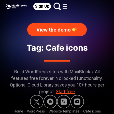
Sign Up
View the demo
Tag: Cafe icons
Build WordPress sites with MaxiBlocks. All
features free forever. No locked functionality.
Optional Cloud Library saves you 10+ hours per
project.
Start free
Home
–
WordPress
–
Website templates
–
Cafe icons