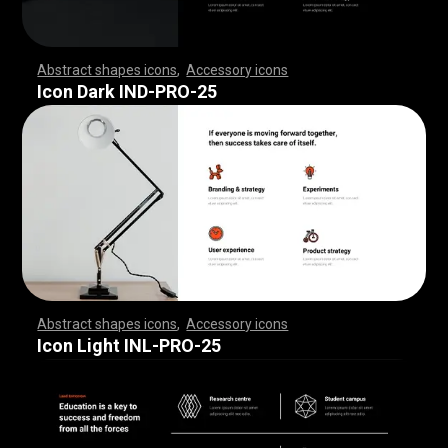
Abstract shapes icons
,
Accessory icons
,
,
,
,
,
,
,
,
,
,
,
,
,
,
,
,
,
,
,
,
,
,
,
,
,
,
,
,
,
,
,
,
,
,
,
,
,
,
,
,
,
,
,
,
,
,
,
,
,
,
,
,
,
,
,
,
,
,
,
,
,
,
,
,
,
,
,
,
,
,
,
,
,
,
,
,
,
,
,
,
,
,
,
,
,
,
,
,
,
,
,
,
,
,
,
,
,
,
,
,
,
,
,
,
,
,
,
,
,
,
,
,
,
,
,
,
,
,
,
,
,
,
,
,
,
,
,
,
,
,
,
,
,
,
,
,
,
,
,
,
,
,
,
,
,
,
,
,
,
,
,
,
,
,
,
,
,
,
,
,
,
,
,
,
,
,
,
,
,
,
,
,
,
,
,
,
,
,
,
,
,
,
,
,
,
,
,
,
,
,
,
,
,
,
,
,
,
,
,
,
,
,
,
,
,
,
,
,
,
,
,
,
,
,
,
,
,
,
,
,
,
,
,
,
,
,
,
,
,
,
,
,
,
,
,
,
,
,
,
,
,
,
,
,
,
,
,
,
,
,
,
,
,
,
Icon Dark IND-PRO-25
Abstract shapes icons
,
Accessory icons
,
,
,
,
,
,
,
,
,
,
,
,
,
,
,
,
,
,
,
,
,
,
,
,
,
,
,
,
,
,
,
,
,
,
,
,
,
,
,
,
,
,
,
,
,
,
,
,
,
,
,
,
,
,
,
,
,
,
,
,
,
,
,
,
,
,
,
,
,
,
,
,
,
,
,
,
,
,
,
,
,
,
,
,
,
,
,
,
,
,
,
,
,
,
,
,
,
,
,
,
,
,
,
,
,
,
,
,
,
,
,
,
,
,
,
,
,
,
,
,
,
,
,
,
,
,
,
,
,
,
,
,
,
,
,
,
,
,
,
,
,
,
,
,
,
,
,
,
,
,
,
,
,
,
,
,
,
,
,
,
,
,
,
,
,
,
,
,
,
,
,
,
,
,
,
,
,
,
,
,
,
,
,
,
,
,
,
,
,
,
,
,
,
,
,
,
,
,
,
,
,
,
,
,
,
,
,
,
,
,
,
,
,
,
,
,
,
,
,
,
,
,
,
,
,
,
,
,
,
,
,
,
,
,
,
,
,
,
,
,
,
,
,
,
,
,
,
,
,
,
,
,
,
,
Icon Light INL-PRO-25