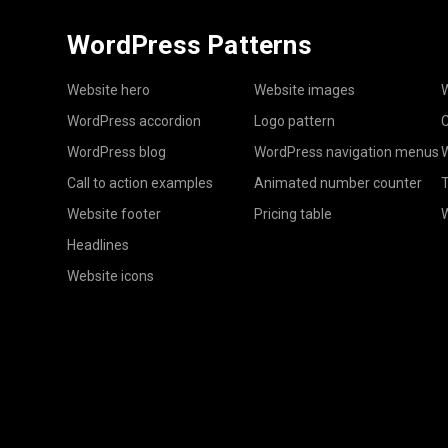
WordPress Patterns
Website hero
Website images
W
WordPress accordion
Logo pattern
C
WordPress blog
WordPress navigation menus
W
Call to action examples
Animated number counter
T
Website footer
Pricing table
Headlines
Website icons