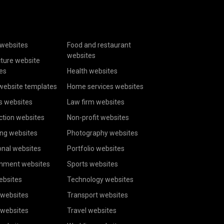
websites
Food and restaurant
websites
cture website
es
Health websites
website templates
Home services websites
s websites
Law firm websites
ction websites
Non-profit websites
ing websites
Photography websites
onal websites
Portfolio websites
inment websites
Sports websites
ebsites
Technology websites
 websites
Transport websites
 websites
Travel websites