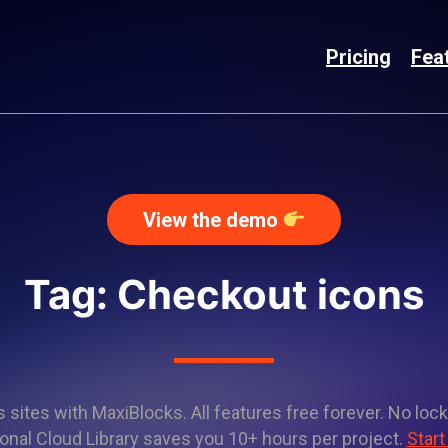
Pricing
Fea
View the demo
Tag: Checkout icons
sites with MaxiBlocks. All features free forever. No lock
onal Cloud Library saves you 10+ hours per project.
Start