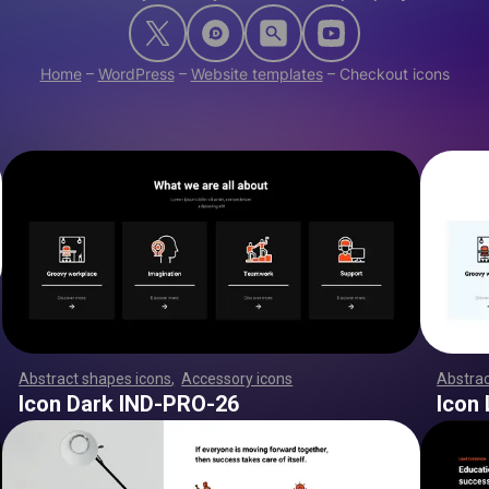
Home
–
WordPress
–
Website templates
–
Checkout icons
Abstract shapes icons
,
Accessory icons
,
,
,
,
,
,
,
,
,
,
,
,
,
,
,
,
,
Abstrac
,
,
,
,
,
,
,
,
,
,
,
,
,
,
,
,
,
,
,
,
,
,
,
,
,
,
,
,
,
,
,
,
,
,
,
,
,
,
,
,
,
,
,
,
,
,
,
,
,
,
,
,
,
,
,
,
,
,
,
,
,
,
,
,
,
,
,
,
,
,
,
,
,
,
,
,
,
,
,
,
,
,
,
,
,
,
,
,
,
,
,
,
,
,
,
,
,
,
,
,
,
,
,
,
,
,
,
,
,
,
,
,
,
,
,
,
,
,
,
,
,
,
,
,
,
,
,
,
,
,
,
,
,
,
,
,
,
,
,
,
,
,
,
,
,
,
,
,
,
,
,
,
,
,
,
,
,
,
,
,
,
,
,
,
,
,
,
,
,
,
,
,
,
,
,
,
,
,
,
,
,
,
,
,
,
,
,
,
,
,
,
,
,
,
,
,
,
,
,
,
,
,
,
,
,
,
,
,
,
,
,
,
,
,
,
,
,
,
,
,
,
,
,
,
,
,
,
,
,
,
,
,
,
,
,
,
,
,
,
,
,
,
,
,
,
,
,
,
,
,
,
,
,
,
,
,
,
,
,
,
,
,
,
,
,
,
Icon Dark IND-PRO-26
Icon