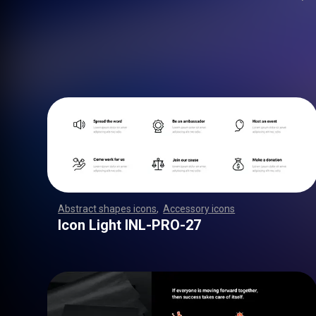
Abstract shapes icons
,
Accessory icons
,
,
,
,
,
,
,
,
,
,
,
,
,
,
,
,
,
,
,
,
,
,
,
,
,
,
,
,
,
,
,
,
,
,
,
,
,
,
,
,
,
,
,
,
,
,
,
,
,
,
,
,
,
,
,
,
,
,
,
,
,
,
,
,
,
,
,
,
,
,
,
,
,
,
,
,
,
,
,
,
,
,
,
,
,
,
,
,
,
,
,
,
,
,
,
,
,
,
,
,
,
,
,
,
,
,
,
,
,
,
,
,
,
,
,
,
,
,
,
,
,
,
,
,
,
,
,
,
,
,
,
,
,
,
,
,
,
,
,
,
,
,
,
,
,
,
,
,
,
,
,
,
,
,
,
,
,
,
,
,
,
,
,
,
,
,
,
,
,
,
,
,
,
,
,
,
,
,
,
,
,
,
,
,
,
,
,
,
,
,
,
,
,
,
,
,
,
,
,
,
,
,
,
,
,
,
,
,
,
,
,
,
,
,
,
,
,
,
,
,
,
,
,
,
,
,
,
,
,
,
,
,
,
,
,
,
,
,
,
,
,
,
,
,
,
,
,
,
,
,
,
,
,
,
Icon Light INL-PRO-27