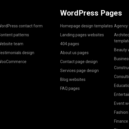
WordPress Pages
ordPress contact form
Homepage design templates
Agency 
ontent patterns
Landing pages websites
Archite
templat
ebsite team
404 pages
Beauty 
estimonials design
About us pages
Busines
WooCommerce
Contact page design
Constru
Services page design
Consult
Blog websites
Educati
FAQ pages
Enterta
Event w
Fashion
Finance