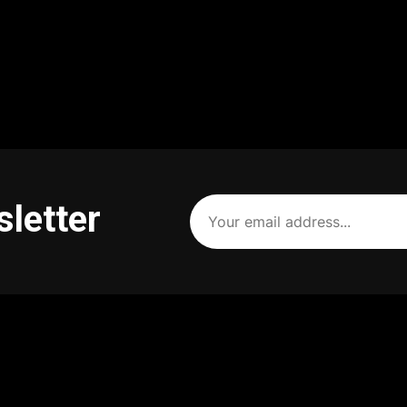
Your
sletter
email
address
(Required)