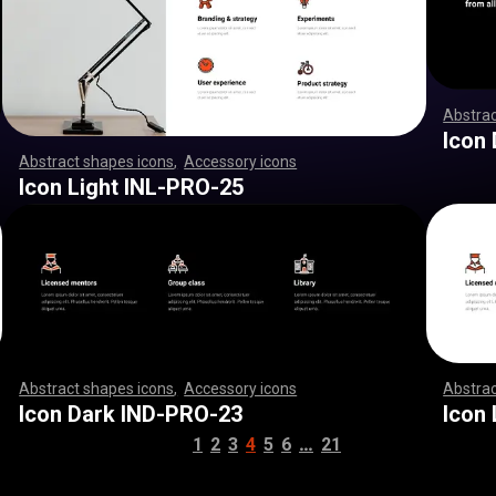
Abstrac
,
,
,
,
,
,
,
,
,
,
,
,
,
,
,
,
,
,
,
,
,
,
,
,
,
,
,
,
,
Icon
Abstract shapes icons
,
Accessory icons
,
,
,
,
,
,
,
,
,
,
,
,
,
,
,
,
,
,
,
,
,
,
,
,
,
,
,
,
,
,
,
,
,
,
,
,
,
,
,
,
,
,
,
,
,
,
,
,
,
,
,
,
,
,
,
,
,
,
,
,
,
,
,
,
,
,
,
,
,
,
,
,
,
,
,
,
,
,
,
,
,
,
,
,
,
,
,
,
,
,
,
,
,
,
,
,
,
,
,
,
,
,
,
,
,
,
,
,
,
,
,
,
,
,
,
,
,
,
,
,
,
,
,
,
,
,
,
,
,
,
,
,
,
,
,
,
,
,
,
,
,
,
,
,
,
,
,
,
,
,
,
,
,
,
,
,
,
,
,
,
,
,
,
,
,
,
,
,
,
,
,
,
,
,
,
,
,
,
,
,
,
,
,
,
,
,
,
,
,
,
,
,
,
,
,
,
,
,
,
,
,
,
,
,
,
,
,
,
,
,
,
,
,
,
,
,
,
,
,
,
,
,
,
,
,
,
,
,
,
,
,
,
,
,
,
,
,
,
,
,
,
,
,
,
,
,
,
,
,
,
,
,
,
,
Icon Light INL-PRO-25
Abstract shapes icons
,
Accessory icons
,
,
,
,
,
,
,
,
,
,
,
,
,
,
,
,
,
Abstrac
,
,
,
,
,
,
,
,
,
,
,
,
,
,
,
,
,
,
,
,
,
,
,
,
,
,
,
,
,
,
,
,
,
,
,
,
,
,
,
,
,
,
,
,
,
,
,
,
,
,
,
,
,
,
,
,
,
,
,
,
,
,
,
,
,
,
,
,
,
,
,
,
,
,
,
,
,
,
,
,
,
,
,
,
,
,
,
,
,
,
,
,
,
,
,
,
,
,
,
,
,
,
,
,
,
,
,
,
,
,
,
,
,
,
,
,
,
,
,
,
,
,
,
,
,
,
,
,
,
,
,
,
,
,
,
,
,
,
,
,
,
,
,
,
,
,
,
,
,
,
,
,
,
,
,
,
,
,
,
,
,
,
,
,
,
,
,
,
,
,
,
,
,
,
,
,
,
,
,
,
,
,
,
,
,
,
,
,
,
,
,
,
,
,
,
,
,
,
,
,
,
,
,
,
,
,
,
,
,
,
,
,
,
,
,
,
,
,
,
,
,
,
,
,
,
,
,
,
,
,
,
,
,
,
,
,
,
,
,
,
,
,
,
,
,
,
,
,
,
,
,
,
,
,
,
,
,
,
,
,
,
,
,
,
,
,
Icon Dark IND-PRO-23
Icon
…
1
2
3
4
5
6
21