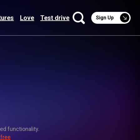
tures
Love
Test drive
Sign Up
ed functionality.
 free