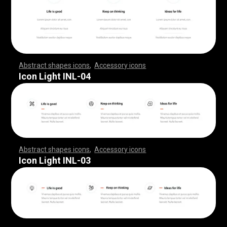
Abstract shapes icons
,
Accessory icons
,
,
,
,
,
,
,
,
,
,
,
,
,
,
,
,
,
,
,
,
,
,
,
,
,
,
,
,
,
,
,
,
,
,
,
,
,
,
,
,
,
,
,
,
,
,
,
,
,
,
,
,
,
,
,
,
,
,
,
,
,
,
,
,
,
,
,
,
,
,
,
,
,
,
,
,
,
,
,
,
,
,
,
,
,
,
,
,
,
,
,
,
,
,
,
,
,
,
,
,
,
,
,
,
,
,
,
,
,
,
,
,
,
,
,
,
,
,
,
,
,
,
,
,
,
,
,
,
,
,
,
,
,
,
,
,
,
,
,
,
,
,
,
,
,
,
,
,
,
,
,
,
,
,
,
,
,
,
,
,
,
,
,
,
,
,
,
,
,
,
,
,
,
,
,
,
,
,
,
,
,
,
,
,
,
,
,
,
,
,
,
,
,
,
,
,
,
,
,
,
,
,
,
,
,
,
,
,
,
,
,
,
,
,
,
,
,
,
,
,
,
,
,
,
,
,
,
,
,
,
,
,
,
,
,
,
,
,
,
,
,
,
,
,
,
,
,
,
,
,
,
,
,
,
Icon Light INL-04
Abstract shapes icons
,
Accessory icons
,
,
,
,
,
,
,
,
,
,
,
,
,
,
,
,
,
,
,
,
,
,
,
,
,
,
,
,
,
,
,
,
,
,
,
,
,
,
,
,
,
,
,
,
,
,
,
,
,
,
,
,
,
,
,
,
,
,
,
,
,
,
,
,
,
,
,
,
,
,
,
,
,
,
,
,
,
,
,
,
,
,
,
,
,
,
,
,
,
,
,
,
,
,
,
,
,
,
,
,
,
,
,
,
,
,
,
,
,
,
,
,
,
,
,
,
,
,
,
,
,
,
,
,
,
,
,
,
,
,
,
,
,
,
,
,
,
,
,
,
,
,
,
,
,
,
,
,
,
,
,
,
,
,
,
,
,
,
,
,
,
,
,
,
,
,
,
,
,
,
,
,
,
,
,
,
,
,
,
,
,
,
,
,
,
,
,
,
,
,
,
,
,
,
,
,
,
,
,
,
,
,
,
,
,
,
,
,
,
,
,
,
,
,
,
,
,
,
,
,
,
,
,
,
,
,
,
,
,
,
,
,
,
,
,
,
,
,
,
,
,
,
,
,
,
,
,
,
,
,
,
,
,
,
Icon Light INL-03