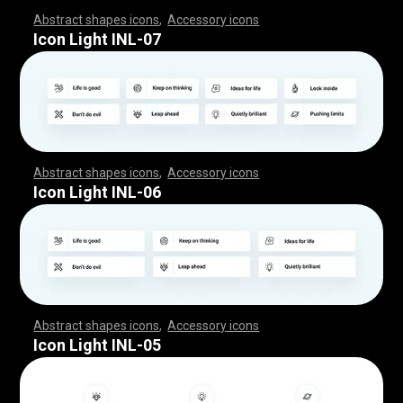
Abstract shapes icons
,
Accessory icons
,
,
,
,
,
,
,
,
,
,
,
,
,
,
,
,
,
,
,
,
,
,
,
,
,
,
,
,
,
,
,
,
,
,
,
,
,
,
,
,
,
,
,
,
,
,
,
,
,
,
,
,
,
,
,
,
,
,
,
,
,
,
,
,
,
,
,
,
,
,
,
,
,
,
,
,
,
,
,
,
,
,
,
,
,
,
,
,
,
,
,
,
,
,
,
,
,
,
,
,
,
,
,
,
,
,
,
,
,
,
,
,
,
,
,
,
,
,
,
,
,
,
,
,
,
,
,
,
,
,
,
,
,
,
,
,
,
,
,
,
,
,
,
,
,
,
,
,
,
,
,
,
,
,
,
,
,
,
,
,
,
,
,
,
,
,
,
,
,
,
,
,
,
,
,
,
,
,
,
,
,
,
,
,
,
,
,
,
,
,
,
,
,
,
,
,
,
,
,
,
,
,
,
,
,
,
,
,
,
,
,
,
,
,
,
,
,
,
,
,
,
,
,
,
,
,
,
,
,
,
,
,
,
,
,
,
,
,
,
,
,
,
,
,
,
,
,
,
,
,
,
,
,
,
Icon Light INL-07
Abstract shapes icons
,
Accessory icons
,
,
,
,
,
,
,
,
,
,
,
,
,
,
,
,
,
,
,
,
,
,
,
,
,
,
,
,
,
,
,
,
,
,
,
,
,
,
,
,
,
,
,
,
,
,
,
,
,
,
,
,
,
,
,
,
,
,
,
,
,
,
,
,
,
,
,
,
,
,
,
,
,
,
,
,
,
,
,
,
,
,
,
,
,
,
,
,
,
,
,
,
,
,
,
,
,
,
,
,
,
,
,
,
,
,
,
,
,
,
,
,
,
,
,
,
,
,
,
,
,
,
,
,
,
,
,
,
,
,
,
,
,
,
,
,
,
,
,
,
,
,
,
,
,
,
,
,
,
,
,
,
,
,
,
,
,
,
,
,
,
,
,
,
,
,
,
,
,
,
,
,
,
,
,
,
,
,
,
,
,
,
,
,
,
,
,
,
,
,
,
,
,
,
,
,
,
,
,
,
,
,
,
,
,
,
,
,
,
,
,
,
,
,
,
,
,
,
,
,
,
,
,
,
,
,
,
,
,
,
,
,
,
,
,
,
,
,
,
,
,
,
,
,
,
,
,
,
,
,
,
,
,
,
Icon Light INL-06
Abstract shapes icons
,
Accessory icons
,
,
,
,
,
,
,
,
,
,
,
,
,
,
,
,
,
,
,
,
,
,
,
,
,
,
,
,
,
,
,
,
,
,
,
,
,
,
,
,
,
,
,
,
,
,
,
,
,
,
,
,
,
,
,
,
,
,
,
,
,
,
,
,
,
,
,
,
,
,
,
,
,
,
,
,
,
,
,
,
,
,
,
,
,
,
,
,
,
,
,
,
,
,
,
,
,
,
,
,
,
,
,
,
,
,
,
,
,
,
,
,
,
,
,
,
,
,
,
,
,
,
,
,
,
,
,
,
,
,
,
,
,
,
,
,
,
,
,
,
,
,
,
,
,
,
,
,
,
,
,
,
,
,
,
,
,
,
,
,
,
,
,
,
,
,
,
,
,
,
,
,
,
,
,
,
,
,
,
,
,
,
,
,
,
,
,
,
,
,
,
,
,
,
,
,
,
,
,
,
,
,
,
,
,
,
,
,
,
,
,
,
,
,
,
,
,
,
,
,
,
,
,
,
,
,
,
,
,
,
,
,
,
,
,
,
,
,
,
,
,
,
,
,
,
,
,
,
,
,
,
,
,
,
Icon Light INL-05