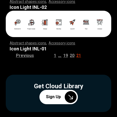
Abstract shapes icons
,
Accessory icons
,
,
,
,
,
,
,
,
,
,
,
,
,
,
,
,
,
,
,
,
,
,
,
,
,
,
,
,
,
,
,
,
,
,
,
,
,
,
,
,
,
,
,
,
,
,
,
,
,
,
,
,
,
,
,
,
,
,
,
,
,
,
,
,
,
,
,
,
,
,
,
,
,
,
,
,
,
,
,
,
,
,
,
,
,
,
,
,
,
,
,
,
,
,
,
,
,
,
,
,
,
,
,
,
,
,
,
,
,
,
,
,
,
,
,
,
,
,
,
,
,
,
,
,
,
,
,
,
,
,
,
,
,
,
,
,
,
,
,
,
,
,
,
,
,
,
,
,
,
,
,
,
,
,
,
,
,
,
,
,
,
,
,
,
,
,
,
,
,
,
,
,
,
,
,
,
,
,
,
,
,
,
,
,
,
,
,
,
,
,
,
,
,
,
,
,
,
,
,
,
,
,
,
,
,
,
,
,
,
,
,
,
,
,
,
,
,
,
,
,
,
,
,
,
,
,
,
,
,
,
,
,
,
,
,
,
,
,
,
,
,
,
,
,
,
,
,
,
,
,
,
,
,
,
Icon Light INL-02
Abstract shapes icons
,
Accessory icons
,
,
,
,
,
,
,
,
,
,
,
,
,
,
,
,
,
,
,
,
,
,
,
,
,
,
,
,
,
,
,
,
,
,
,
,
,
,
,
,
,
,
,
,
,
,
,
,
,
,
,
,
,
,
,
,
,
,
,
,
,
,
,
,
,
,
,
,
,
,
,
,
,
,
,
,
,
,
,
,
,
,
,
,
,
,
,
,
,
,
,
,
,
,
,
,
,
,
,
,
,
,
,
,
,
,
,
,
,
,
,
,
,
,
,
,
,
,
,
,
,
,
,
,
,
,
,
,
,
,
,
,
,
,
,
,
,
,
,
,
,
,
,
,
,
,
,
,
,
,
,
,
,
,
,
,
,
,
,
,
,
,
,
,
,
,
,
,
,
,
,
,
,
,
,
,
,
,
,
,
,
,
,
,
,
,
,
,
,
,
,
,
,
,
,
,
,
,
,
,
,
,
,
,
,
,
,
,
,
,
,
,
,
,
,
,
,
,
,
,
,
,
,
,
,
,
,
,
,
,
,
,
,
,
,
,
,
,
,
,
,
,
,
,
,
,
,
,
,
,
,
,
,
,
Icon Light INL-01
…
Previous
1
19
20
21
Get Cloud Library
Sign Up