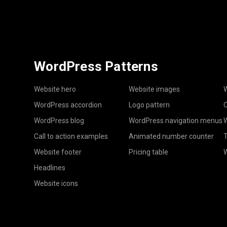
WordPress Patterns
Website hero
Website images
W
WordPress accordion
Logo pattern
C
WordPress blog
WordPress navigation menus
W
Call to action examples
Animated number counter
T
Website footer
Pricing table
Headlines
Website icons