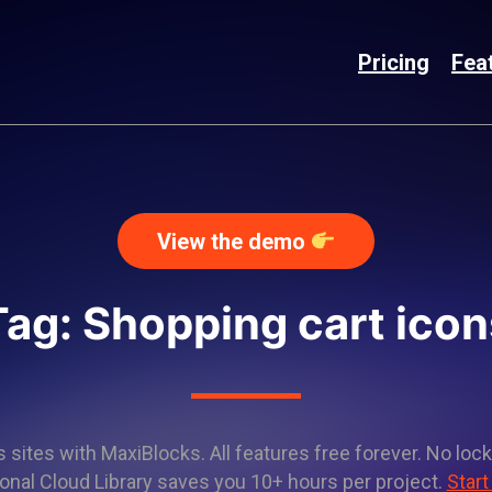
Pricing
Fea
View the demo
Tag: Shopping cart icon
sites with MaxiBlocks. All features free forever. No lock
onal Cloud Library saves you 10+ hours per project.
Start