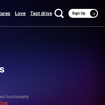
tures
Love
Test drive
Sign Up
s
ed functionality.
 free