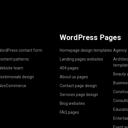
WordPress Pages
ordPress contact form
Homepage design templates
Agency 
ontent patterns
Landing pages websites
Archite
templat
ebsite team
404 pages
Beauty 
estimonials design
About us pages
Busines
WooCommerce
Contact page design
Constru
Services page design
Consult
Blog websites
Educati
FAQ pages
Enterta
Event w