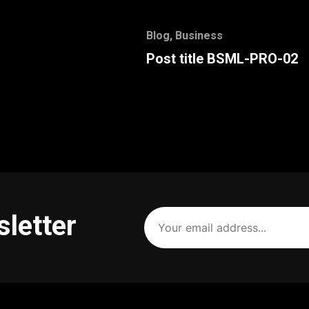
Blog
,
Business
Post title BSML-PRO-02
Your
sletter
email
address
(Required)