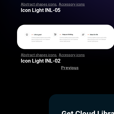
Abstract shapes icons
,
Accessory icons
,
,
,
,
,
,
,
,
,
,
,
,
,
,
,
,
,
,
,
,
,
,
,
,
,
,
,
,
,
,
,
,
,
,
,
,
,
,
,
,
,
,
,
,
,
,
,
,
,
,
,
,
,
,
,
,
,
,
,
,
,
,
,
,
,
,
,
,
,
,
,
,
,
,
,
,
,
,
,
,
,
,
,
,
,
,
,
,
,
,
,
,
,
,
,
,
,
,
,
,
,
,
,
,
,
,
,
,
,
,
,
,
,
,
,
,
,
,
,
,
,
,
,
,
,
,
,
,
,
,
,
,
,
,
,
,
,
,
,
,
,
,
,
,
,
,
,
,
,
,
,
,
,
,
,
,
,
,
,
,
,
,
,
,
,
,
,
,
,
,
,
,
,
,
,
,
,
,
,
,
,
,
,
,
,
,
,
,
,
,
,
,
,
,
,
,
,
,
,
,
,
,
,
,
,
,
,
,
,
,
,
,
,
,
,
,
,
,
,
,
,
,
,
,
,
,
,
,
,
,
,
,
,
,
,
,
,
,
,
,
,
,
,
,
,
,
,
,
,
,
,
,
,
,
Icon Light INL-05
Abstract shapes icons
,
Accessory icons
,
,
,
,
,
,
,
,
,
,
,
,
,
,
,
,
,
,
,
,
,
,
,
,
,
,
,
,
,
,
,
,
,
,
,
,
,
,
,
,
,
,
,
,
,
,
,
,
,
,
,
,
,
,
,
,
,
,
,
,
,
,
,
,
,
,
,
,
,
,
,
,
,
,
,
,
,
,
,
,
,
,
,
,
,
,
,
,
,
,
,
,
,
,
,
,
,
,
,
,
,
,
,
,
,
,
,
,
,
,
,
,
,
,
,
,
,
,
,
,
,
,
,
,
,
,
,
,
,
,
,
,
,
,
,
,
,
,
,
,
,
,
,
,
,
,
,
,
,
,
,
,
,
,
,
,
,
,
,
,
,
,
,
,
,
,
,
,
,
,
,
,
,
,
,
,
,
,
,
,
,
,
,
,
,
,
,
,
,
,
,
,
,
,
,
,
,
,
,
,
,
,
,
,
,
,
,
,
,
,
,
,
,
,
,
,
,
,
,
,
,
,
,
,
,
,
,
,
,
,
,
,
,
,
,
,
,
,
,
,
,
,
,
,
,
,
,
,
,
,
,
,
,
,
Icon Light INL-02
Previous
Get Cloud Libr