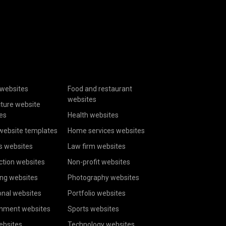
websites
Food and restaurant
websites
cture website
es
Health websites
website templates
Home services websites
s websites
Law firm websites
ction websites
Non-profit websites
ing websites
Photography websites
onal websites
Portfolio websites
inment websites
Sports websites
ebsites
Technology websites