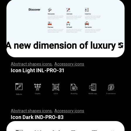
Abstract shapes icons
,
Accessory icons
,
,
,
,
,
,
,
,
,
,
,
,
,
,
,
,
,
,
,
,
,
,
,
,
,
,
,
,
,
,
,
,
,
,
,
,
,
,
,
,
,
,
,
,
,
,
,
,
,
,
,
,
,
,
,
,
,
,
,
,
,
,
,
,
,
,
,
,
,
,
,
,
,
,
,
,
,
,
,
,
,
,
,
,
,
,
,
,
,
,
,
,
,
,
,
,
,
,
,
,
,
,
,
,
,
,
,
,
,
,
,
,
,
,
,
,
,
,
,
,
,
,
,
,
,
,
,
,
,
,
,
,
,
,
,
,
,
,
,
,
,
,
,
,
,
,
,
,
,
,
,
,
,
,
,
,
,
,
,
,
,
,
,
,
,
,
,
,
,
,
,
,
,
,
,
,
,
,
,
,
,
,
,
,
,
,
,
,
,
,
,
,
,
,
,
,
,
,
,
,
,
,
,
,
,
,
,
,
,
,
,
,
,
,
,
,
,
,
,
,
,
,
,
,
,
,
,
,
,
,
,
,
,
,
,
,
,
,
,
,
,
,
,
,
,
,
,
,
,
,
,
,
,
,
Icon Light INL-PRO-31
Abstract shapes icons
,
Accessory icons
,
,
,
,
,
,
,
,
,
,
,
,
,
,
,
,
,
,
,
,
,
,
,
,
,
,
,
,
,
,
,
,
,
,
,
,
,
,
,
,
,
,
,
,
,
,
,
,
,
,
,
,
,
,
,
,
,
,
,
,
,
,
,
,
,
,
,
,
,
,
,
,
,
,
,
,
,
,
,
,
,
,
,
,
,
,
,
,
,
,
,
,
,
,
,
,
,
,
,
,
,
,
,
,
,
,
,
,
,
,
,
,
,
,
,
,
,
,
,
,
,
,
,
,
,
,
,
,
,
,
,
,
,
,
,
,
,
,
,
,
,
,
,
,
,
,
,
,
,
,
,
,
,
,
,
,
,
,
,
,
,
,
,
,
,
,
,
,
,
,
,
,
,
,
,
,
,
,
,
,
,
,
,
,
,
,
,
,
,
,
,
,
,
,
,
,
,
,
,
,
,
,
,
,
,
,
,
,
,
,
,
,
,
,
,
,
,
,
,
,
,
,
,
,
,
,
,
,
,
,
,
,
,
,
,
,
,
,
,
,
,
,
,
,
,
,
,
,
,
,
,
,
,
,
Icon Dark IND-PRO-83