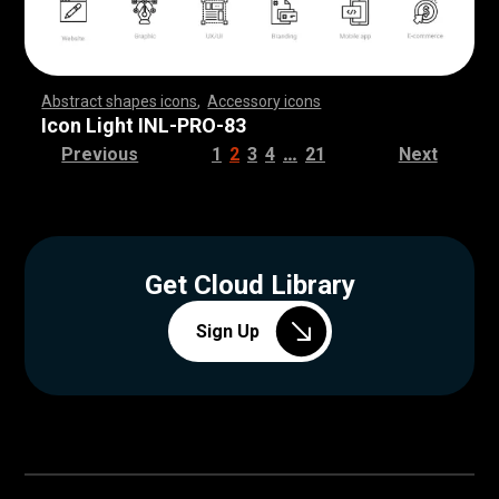
Abstract shapes icons
,
Accessory icons
,
,
,
,
,
,
,
,
,
,
,
,
,
,
,
,
,
,
,
,
,
,
,
,
,
,
,
,
,
,
,
,
,
,
,
,
,
,
,
,
,
,
,
,
,
,
,
,
,
,
,
,
,
,
,
,
,
,
,
,
,
,
,
,
,
,
,
,
,
,
,
,
,
,
,
,
,
,
,
,
,
,
,
,
,
,
,
,
,
,
,
,
,
,
,
,
,
,
,
,
,
,
,
,
,
,
,
,
,
,
,
,
,
,
,
,
,
,
,
,
,
,
,
,
,
,
,
,
,
,
,
,
,
,
,
,
,
,
,
,
,
,
,
,
,
,
,
,
,
,
,
,
,
,
,
,
,
,
,
,
,
,
,
,
,
,
,
,
,
,
,
,
,
,
,
,
,
,
,
,
,
,
,
,
,
,
,
,
,
,
,
,
,
,
,
,
,
,
,
,
,
,
,
,
,
,
,
,
,
,
,
,
,
,
,
,
,
,
,
,
,
,
,
,
,
,
,
,
,
,
,
,
,
,
,
,
,
,
,
,
,
,
,
,
,
,
,
,
,
,
,
,
,
,
Icon Light INL-PRO-83
…
Previous
1
2
3
4
21
Next
Get Cloud Library
Sign Up