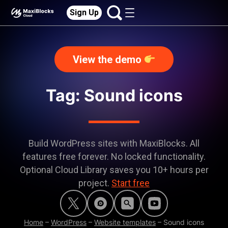
Sign Up
View the demo
Tag: Sound icons
Build WordPress sites with MaxiBlocks. All
features free forever. No locked functionality.
Optional Cloud Library saves you 10+ hours per
project.
Start free
Home
–
WordPress
–
Website templates
–
Sound icons