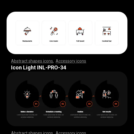
Abstract shapes icons
,
Accessory icons
,
,
,
,
,
,
,
,
,
,
,
,
,
,
,
,
,
,
,
,
,
,
,
,
,
,
,
,
,
,
,
,
,
,
,
,
,
,
,
,
,
,
,
,
,
,
,
,
,
,
,
,
,
,
,
,
,
,
,
,
,
,
,
,
,
,
,
,
,
,
,
,
,
,
,
,
,
,
,
,
,
,
,
,
,
,
,
,
,
,
,
,
,
,
,
,
,
,
,
,
,
,
,
,
,
,
,
,
,
,
,
,
,
,
,
,
,
,
,
,
,
,
,
,
,
,
,
,
,
,
,
,
,
,
,
,
,
,
,
,
,
,
,
,
,
,
,
,
,
,
,
,
,
,
,
,
,
,
,
,
,
,
,
,
,
,
,
,
,
,
,
,
,
,
,
,
,
,
,
,
,
,
,
,
,
,
,
,
,
,
,
,
,
,
,
,
,
,
,
,
,
,
,
,
,
,
,
,
,
,
,
,
,
,
,
,
,
,
,
,
,
,
,
,
,
,
,
,
,
,
,
,
,
,
,
,
,
,
,
,
,
,
,
,
,
,
,
,
,
,
,
,
,
,
Icon Light INL-PRO-34
Abstract shapes icons
,
Accessory icons
,
,
,
,
,
,
,
,
,
,
,
,
,
,
,
,
,
,
,
,