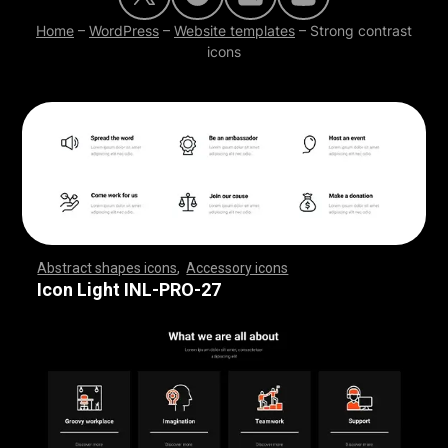
Home
–
WordPress
–
Website templates
–
Strong contrast
icons
Abstract shapes icons
,
Accessory icons
,
,
,
,
,
,
,
,
,
,
,
,
,
,
,
,
,
,
,
,
,
,
,
,
,
,
,
,
,
,
,
,
,
,
,
,
,
,
,
,
,
,
,
,
,
,
,
,
,
,
,
,
,
,
,
,
,
,
,
,
,
,
,
,
,
,
,
,
,
,
,
,
,
,
,
,
,
,
,
,
,
,
,
,
,
,
,
,
,
,
,
,
,
,
,
,
,
,
,
,
,
,
,
,
,
,
,
,
,
,
,
,
,
,
,
,
,
,
,
,
,
,
,
,
,
,
,
,
,
,
,
,
,
,
,
,
,
,
,
,
,
,
,
,
,
,
,
,
,
,
,
,
,
,
,
,
,
,
,
,
,
,
,
,
,
,
,
,
,
,
,
,
,
,
,
,
,
,
,
,
,
,
,
,
,
,
,
,
,
,
,
,
,
,
,
,
,
,
,
,
,
,
,
,
,
,
,
,
,
,
,
,
,
,
,
,
,
,
,
,
,
,
,
,
,
,
,
,
,
,
,
,
,
,
,
,
,
,
,
,
,
,
,
,
,
,
,
,
,
,
,
,
,
,
Icon Light INL-PRO-27