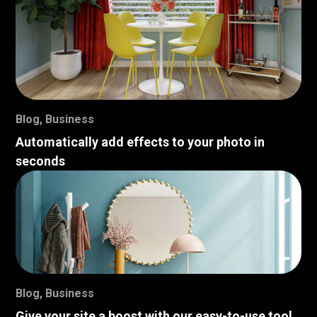
Blog
,
Business
Automatically add effects to your photo in
seconds
Blog
,
Business
Give your site a boost with our easy-to-use tool