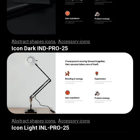
Abstract shapes icons
,
Accessory icons
,
,
,
,
,
,
,
,
,
,
,
,
,
,
,
,
,
,
,
,
,
,
,
,
,
,
,
,
,
,
,
,
,
,
,
,
,
,
,
,
,
,
,
,
,
,
,
,
,
,
,
,
,
,
,
,
,
,
,
,
,
,
,
,
,
,
,
,
,
,
,
,
,
,
,
,
,
,
,
,
,
,
,
,
,
,
,
,
,
,
,
,
,
,
,
,
,
,
,
,
,
,
,
,
,
,
,
,
,
,
,
,
,
,
,
,
,
,
,
,
,
,
,
,
,
,
,
,
,
,
,
,
,
,
,
,
,
,
,
,
,
,
,
,
,
,
,
,
,
,
,
,
,
,
,
,
,
,
,
,
,
,
,
,
,
,
,
,
,
,
,
,
,
,
,
,
,
,
,
,
,
,
,
,
,
,
,
,
,
,
,
,
,
,
,
,
,
,
,
,
,
,
,
,
,
,
,
,
,
,
,
,
,
,
,
,
,
,
,
,
,
,
,
,
,
,
,
,
,
,
,
,
,
,
,
,
,
,
,
,
,
,
,
,
,
,
,
,
,
,
,
,
,
,
Icon Dark IND-PRO-25
Abstract shapes icons
,
Accessory icons
,
,
,
,
,
,
,
,
,
,
,
,
,
,
,
,
,
,
,
,
,
,
,
,
,
,
,
,
,
,
,
,
,
,
,
,
,
,
,
,
,
,
,
,
,
,
,
,
,
,
,
,
,
,
,
,
,
,
,
,
,
,
,
,
,
,
,
,
,
,
,
,
,
,
,
,
,
,
,
,
,
,
,
,
,
,
,
,
,
,
,
,
,
,
,
,
,
,
,
,
,
,
,
,
,
,
,
,
,
,
,
,
,
,
,
,
,
,
,
,
,
,
,
,
,
,
,
,
,
,
,
,
,
,
,
,
,
,
,
,
,
,
,
,
,
,
,
,
,
,
,
,
,
,
,
,
,
,
,
,
,
,
,
,
,
,
,
,
,
,
,
,
,
,
,
,
,
,
,
,
,
,
,
,
,
,
,
,
,
,
,
,
,
,
,
,
,
,
,
,
,
,
,
,
,
,
,
,
,
,
,
,
,
,
,
,
,
,
,
,
,
,
,
,
,
,
,
,
,
,
,
,
,
,
,
,
,
,
,
,
,
,
,
,
,
,
,
,
,
,
,
,
,
,
Icon Light INL-PRO-25