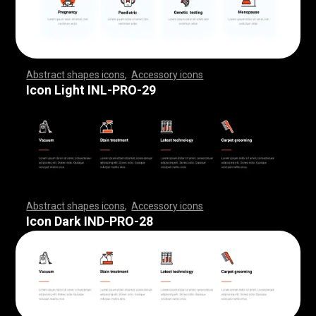
Abstract shapes icons
,
Accessory icons
,
,
,
,
,
,
,
,
,
,
,
,
,
,
,
,
,
,
,
,
,
,
,
,
,
,
,
,
,
,
,
,
,
,
,
,
,
,
,
,
,
,
,
,
,
,
,
,
,
,
,
,
,
,
,
,
,
,
,
,
,
,
,
,
,
,
,
,
,
,
,
,
,
,
,
,
,
,
,
,
,
,
,
,
,
,
,
,
,
,
,
,
,
,
,
,
,
,
,
,
,
,
,
,
,
,
,
,
,
,
,
,
,
,
,
,
,
,
,
,
,
,
,
,
,
,
,
,
,
,
,
,
,
,
,
,
,
,
,
,
,
,
,
,
,
,
,
,
,
,
,
,
,
,
,
,
,
,
,
,
,
,
,
,
,
,
,
,
,
,
,
,
,
,
,
,
,
,
,
,
,
,
,
,
,
,
,
,
,
,
,
,
,
,
,
,
,
,
,
,
,
,
,
,
,
,
,
,
,
,
,
,
,
,
,
,
,
,
,
,
,
,
,
,
,
,
,
,
,
,
,
,
,
,
,
,
,
,
,
,
,
,
,
,
,
,
,
,
,
,
,
,
,
,
Icon Light INL-PRO-29
Abstract shapes icons
,
Accessory icons
,
,
,
,
,
,
,
,
,
,
,
,
,
,
,
,
,
,
,
,
,
,
,
,
,
,
,
,
,
,
,
,
,
,
,
,
,
,
,
,
,
,
,
,
,
,
,
,
,
,
,
,
,
,
,
,
,
,
,
,
,
,
,
,
,
,
,
,
,
,
,
,
,
,
,
,
,
,
,
,
,
,
,
,
,
,
,
,
,
,
,
,
,
,
,
,
,
,
,
,
,
,
,
,
,
,
,
,
,
,
,
,
,
,
,
,
,
,
,
,
,
,
,
,
,
,
,
,
,
,
,
,
,
,
,
,
,
,
,
,
,
,
,
,
,
,
,
,
,
,
,
,
,
,
,
,
,
,
,
,
,
,
,
,
,
,
,
,
,
,
,
,
,
,
,
,
,
,
,
,
,
,
,
,
,
,
,
,
,
,
,
,
,
,
,
,
,
,
,
,
,
,
,
,
,
,
,
,
,
,
,
,
,
,
,
,
,
,
,
,
,
,
,
,
,
,
,
,
,
,
,
,
,
,
,
,
,
,
,
,
,
,
,
,
,
,
,
,
,
,
,
,
,
,
Icon Dark IND-PRO-28