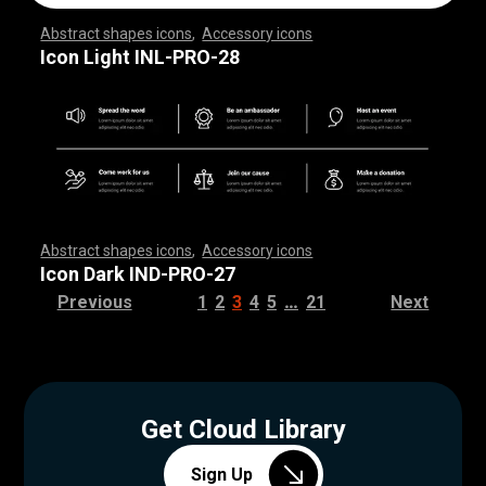
Abstract shapes icons
,
Accessory icons
,
,
,
,
,
,
,
,
,
,
,
,
,
,
,
,
,
,
,
,
,
,
,
,
,
,
,
,
,
,
,
,
,
,
,
,
,
,
,
,
,
,
,
,
,
,
,
,
,
,
,
,
,
,
,
,
,
,
,
,
,
,
,
,
,
,
,
,
,
,
,
,
,
,
,
,
,
,
,
,
,
,
,
,
,
,
,
,
,
,
,
,
,
,
,
,
,
,
,
,
,
,
,
,
,
,
,
,
,
,
,
,
,
,
,
,
,
,
,
,
,
,
,
,
,
,
,
,
,
,
,
,
,
,
,
,
,
,
,
,
,
,
,
,
,
,
,
,
,
,
,
,
,
,
,
,
,
,
,
,
,
,
,
,
,
,
,
,
,
,
,
,
,
,
,
,
,
,
,
,
,
,
,
,
,
,
,
,
,
,
,
,
,
,
,
,
,
,
,
,
,
,
,
,
,
,
,
,
,
,
,
,
,
,
,
,
,
,
,
,
,
,
,
,
,
,
,
,
,
,
,
,
,
,
,
,
,
,
,
,
,
,
,
,
,
,
,
,
,
,
,
,
,
,
Icon Light INL-PRO-28
Abstract shapes icons
,
Accessory icons
,
,
,
,
,
,
,
,
,
,
,
,
,
,
,
,
,
,
,
,
,
,
,
,
,
,
,
,
,
,
,
,
,
,
,
,
,
,
,
,
,
,
,
,
,
,
,
,
,
,
,
,
,
,
,
,
,
,
,
,
,
,
,
,
,
,
,
,
,
,
,
,
,
,
,
,
,
,
,
,
,
,
,
,
,
,
,
,
,
,
,
,
,
,
,
,
,
,
,
,
,
,
,
,
,
,
,
,
,
,
,
,
,
,
,
,
,
,
,
,
,
,
,
,
,
,
,
,
,
,
,
,
,
,
,
,
,
,
,
,
,
,
,
,
,
,
,
,
,
,
,
,
,
,
,
,
,
,
,
,
,
,
,
,
,
,
,
,
,
,
,
,
,
,
,
,
,
,
,
,
,
,
,
,
,
,
,
,
,
,
,
,
,
,
,
,
,
,
,
,
,
,
,
,
,
,
,
,
,
,
,
,
,
,
,
,
,
,
,
,
,
,
,
,
,
,
,
,
,
,
,
,
,
,
,
,
,
,
,
,
,
,
,
,
,
,
,
,
,
,
,
,
,
,
Icon Dark IND-PRO-27
…
Previous
1
2
3
4
5
21
Next
Get Cloud Library
Sign Up