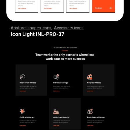
Abstract shapes icons
,
Accessory icons
,
,
,
,
,
,
,
,
,
,
,
,
,
,
,
,
,
,
,
,
,
,
,
,
,
,
,
,
,
,
,
,
,
,
,
,
,
,
,
,
,
,
,
,
,
,
,
,
,
,
,
,
,
,
,
,
,
,
,
,
,
,
,
,
,
,
,
,
,
,
,
,
,
,
,
,
,
,
,
,
,
,
,
,
,
,
,
,
,
,
,
,
,
,
,
,
,
,
,
,
,
,
,
,
,
,
,
,
,
,
,
,
,
,
,
,
,
,
,
,
,
,
,
,
,
,
,
,
,
,
,
,
,
,
,
,
,
,
,
,
,
,
,
,
,
,
,
,
,
,
,
,
,
,
,
,
,
,
,
,
,
,
,
,
,
,
,
,
,
,
,
,
,
,
,
,
,
,
,
,
,
,
,
,
,
,
,
,
,
,
,
,
,
,
,
,
,
,
,
,
,
,
,
,
,
,
,
,
,
,
,
,
,
,
,
,
,
,
,
,
,
,
,
,
,
,
,
,
,
,
,
,
,
,
,
,
,
,
,
,
,
,
,
,
,
,
,
,
,
,
,
,
,
,
Icon Light INL-PRO-37