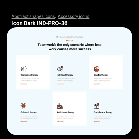
Abstract shapes icons
,
Accessory icons
,
,
,
,
,
,
,
,
,
,
,
,
,
,
,
,
,
,
,
,
,
,
,
,
,
,
,
,
,
,
,
,
,
,
,
,
,
,
,
,
,
,
,
,
,
,
,
,
,
,
,
,
,
,
,
,
,
,
,
,
,
,
,
,
,
,
,
,
,
,
,
,
,
,
,
,
,
,
,
,
,
,
,
,
,
,
,
,
,
,
,
,
,
,
,
,
,
,
,
,
,
,
,
,
,
,
,
,
,
,
,
,
,
,
,
,
,
,
,
,
,
,
,
,
,
,
,
,
,
,
,
,
,
,
,
,
,
,
,
,
,
,
,
,
,
,
,
,
,
,
,
,
,
,
,
,
,
,
,
,
,
,
,
,
,
,
,
,
,
,
,
,
,
,
,
,
,
,
,
,
,
,
,
,
,
,
,
,
,
,
,
,
,
,
,
,
,
,
,
,
,
,
,
,
,
,
,
,
,
,
,
,
,
,
,
,
,
,
,
,
,
,
,
,
,
,
,
,
,
,
,
,
,
,
,
,
,
,
,
,
,
,
,
,
,
,
,
,
,
,
,
,
,
,
Icon Dark IND-PRO-36