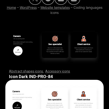
Home
–
WordPress
–
Website templates
–
Coding languages
icons
Abstract shapes icons
,
Accessory icons
,
,
,
,
,
,
,
,
,
,
,
,
,
,
,
,
,
,
,
,
,
,
,
,
,
,
,
,
,
,
,
,
,
,
,
,
,
,
,
,
,
,
,
,
,
,
,
,
,
,
,
,
,
,
,
,
,
,
,
,
,
,
,
,
,
,
,
,
,
,
,
,
,
,
,
,
,
,
,
,
,
,
,
,
,
,
,
,
,
,
,
,
,
,
,
,
,
,
,
,
,
,
,
,
,
,
,
,
,
,
,
,
,
,
,
,
,
,
,
,
,
,
,
,
,
,
,
,
,
,
,
,
,
,
,
,
,
,
,
,
,
,
,
,
,
,
,
,
,
,
,
,
,
,
,
,
,
,
,
,
,
,
,
,
,
,
,
,
,
,
,
,
,
,
,
,
,
,
,
,
,
,
,
,
,
,
,
,
,
,
,
,
,
,
,
,
,
,
,
,
,
,
,
,
,
,
,
,
,
,
,
,
,
,
,
,
,
,
,
,
,
,
,
,
,
,
,
,
,
,
,
,
,
,
,
,
,
,
,
,
,
,
,
,
,
,
,
,
,
,
,
,
,
,
Icon Dark IND-PRO-84