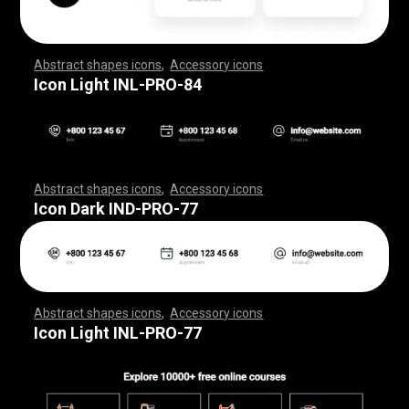
Abstract shapes icons
,
Accessory icons
,
,
,
,
,
,
,
,
,
,
,
,
,
,
,
,
,
,
,
,
,
,
,
,
,
,
,
,
,
,
,
,
,
,
,
,
,
,
,
,
,
,
,
,
,
,
,
,
,
,
,
,
,
,
,
,
,
,
,
,
,
,
,
,
,
,
,
,
,
,
,
,
,
,
,
,
,
,
,
,
,
,
,
,
,
,
,
,
,
,
,
,
,
,
,
,
,
,
,
,
,
,
,
,
,
,
,
,
,
,
,
,
,
,
,
,
,
,
,
,
,
,
,
,
,
,
,
,
,
,
,
,
,
,
,
,
,
,
,
,
,
,
,
,
,
,
,
,
,
,
,
,
,
,
,
,
,
,
,
,
,
,
,
,
,
,
,
,
,
,
,
,
,
,
,
,
,
,
,
,
,
,
,
,
,
,
,
,
,
,
,
,
,
,
,
,
,
,
,
,
,
,
,
,
,
,
,
,
,
,
,
,
,
,
,
,
,
,
,
,
,
,
,
,
,
,
,
,
,
,
,
,
,
,
,
,
,
,
,
,
,
,
,
,
,
,
,
,
,
,
,
,
,
,
Icon Light INL-PRO-84
Abstract shapes icons
,
Accessory icons
,
,
,
,
,
,
,
,
,
,
,
,
,
,
,
,
,
,
,
,
,
,
,
,
,
,
,
,
,
,
,
,
,
,
,
,
,
,
,
,
,
,
,
,
,
,
,
,
,
,
,
,
,
,
,
,
,
,
,
,
,
,
,
,
,
,
,
,
,
,
,
,
,
,
,
,
,
,
,
,
,
,
,
,
,
,
,
,
,
,
,
,
,
,
,
,
,
,
,
,
,
,
,
,
,
,
,
,
,
,
,
,
,
,
,
,
,
,
,
,
,
,
,
,
,
,
,
,
,
,
,
,
,
,
,
,
,
,
,
,
,
,
,
,
,
,
,
,
,
,
,
,
,
,
,
,
,
,
,
,
,
,
,
,
,
,
,
,
,
,
,
,
,
,
,
,
,
,
,
,
,
,
,
,
,
,
,
,
,
,
,
,
,
,
,
,
,
,
,
,
,
,
,
,
,
,
,
,
,
,
,
,
,
,
,
,
,
,
,
,
,
,
,
,
,
,
,
,
,
,
,
,
,
,
,
,
,
,
,
,
,
,
,
,
,
,
,
,
,
,
,
,
,
,
Icon Dark IND-PRO-77
Abstract shapes icons
,
Accessory icons
,
,
,
,
,
,
,
,
,
,
,
,
,
,
,
,
,
,
,
,
,
,
,
,
,
,
,
,
,
,
,
,
,
,
,
,
,
,
,
,
,
,
,
,
,
,
,
,
,
,
,
,
,
,
,
,
,
,
,
,
,
,
,
,
,
,
,
,
,
,
,
,
,
,
,
,
,
,
,
,
,
,
,
,
,
,
,
,
,
,
,
,
,
,
,
,
,
,
,
,
,
,
,
,
,
,
,
,
,
,
,
,
,
,
,
,
,
,
,
,
,
,
,
,
,
,
,
,
,
,
,
,
,
,
,
,
,
,
,
,
,
,
,
,
,
,
,
,
,
,
,
,
,
,
,
,
,
,
,
,
,
,
,
,
,
,
,
,
,
,
,
,
,
,
,
,
,
,
,
,
,
,
,
,
,
,
,
,
,
,
,
,
,
,
,
,
,
,
,
,
,
,
,
,
,
,
,
,
,
,
,
,
,
,
,
,
,
,
,
,
,
,
,
,
,
,
,
,
,
,
,
,
,
,
,
,
,
,
,
,
,
,
,
,
,
,
,
,
,
,
,
,
,
,
Icon Light INL-PRO-77