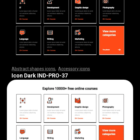
Abstract shapes icons
,
Accessory icons
,
,
,
,
,
,
,
,
,
,
,
,
,
,
,
,
,
,
,
,
,
,
,
,
,
,
,
,
,
,
,
,
,
,
,
,
,
,
,
,
,
,
,
,
,
,
,
,
,
,
,
,
,
,
,
,
,
,
,
,
,
,
,
,
,
,
,
,
,
,
,
,
,
,
,
,
,
,
,
,
,
,
,
,
,
,
,
,
,
,
,
,
,
,
,
,
,
,
,
,
,
,
,
,
,
,
,
,
,
,
,
,
,
,
,
,
,
,
,
,
,
,
,
,
,
,
,
,
,
,
,
,
,
,
,
,
,
,
,
,
,
,
,
,
,
,
,
,
,
,
,
,
,
,
,
,
,
,
,
,
,
,
,
,
,
,
,
,
,
,
,
,
,
,
,
,
,
,
,
,
,
,
,
,
,
,
,
,
,
,
,
,
,
,
,
,
,
,
,
,
,
,
,
,
,
,
,
,
,
,
,
,
,
,
,
,
,
,
,
,
,
,
,
,
,
,
,
,
,
,
,
,
,
,
,
,
,
,
,
,
,
,
,
,
,
,
,
,
,
,
,
,
,
,
Icon Dark IND-PRO-37