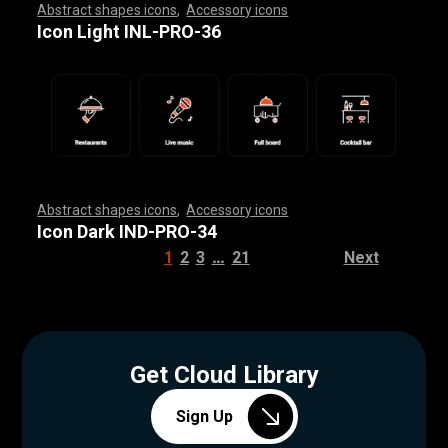
Abstract shapes icons
,
Accessory icons
,
,
,
,
,
,
,
,
,
,
,
,
,
,
,
,
,
,
,
,
,
,
,
,
,
,
,
,
,
,
,
,
,
,
,
,
,
,
,
,
,
,
,
,
,
,
,
,
,
,
,
,
,
,
,
,
,
,
,
,
,
,
,
,
,
,
,
,
,
,
,
,
,
,
,
,
,
,
,
,
,
,
,
,
,
,
,
,
,
,
,
,
,
,
,
,
,
,
,
,
,
,
,
,
,
,
,
,
,
,
,
,
,
,
,
,
,
,
,
,
,
,
,
,
,
,
,
,
,
,
,
,
,
,
,
,
,
,
,
,
,
,
,
,
,
,
,
,
,
,
,
,
,
,
,
,
,
,
,
,
,
,
,
,
,
,
,
,
,
,
,
,
,
,
,
,
,
,
,
,
,
,
,
,
,
,
,
,
,
,
,
,
,
,
,
,
,
,
,
,
,
,
,
,
,
,
,
,
,
,
,
,
,
,
,
,
,
,
,
,
,
,
,
,
,
,
,
,
,
,
,
,
,
,
,
,
,
,
,
,
,
,
,
,
,
,
,
,
,
,
,
,
,
,
Icon Light INL-PRO-36
Abstract shapes icons
,
Accessory icons
,
,
,
,
,
,
,
,
,
,
,
,
,
,
,
,
,
,
,
,
,
,
,
,
,
,
,
,
,
,
,
,
,
,
,
,
,
,
,
,
,
,
,
,
,
,
,
,
,
,
,
,
,
,
,
,
,
,
,
,
,
,
,
,
,
,
,
,
,
,
,
,
,
,
,
,
,
,
,
,
,
,
,
,
,
,
,
,
,
,
,
,
,
,
,
,
,
,
,
,
,
,
,
,
,
,
,
,
,
,
,
,
,
,
,
,
,
,
,
,
,
,
,
,
,
,
,
,
,
,
,
,
,
,
,
,
,
,
,
,
,
,
,
,
,
,
,
,
,
,
,
,
,
,
,
,
,
,
,
,
,
,
,
,
,
,
,
,
,
,
,
,
,
,
,
,
,
,
,
,
,
,
,
,
,
,
,
,
,
,
,
,
,
,
,
,
,
,
,
,
,
,
,
,
,
,
,
,
,
,
,
,
,
,
,
,
,
,
,
,
,
,
,
,
,
,
,
,
,
,
,
,
,
,
,
,
,
,
,
,
,
,
,
,
,
,
,
,
,
,
,
,
,
,
Icon Dark IND-PRO-34
…
1
2
3
21
Next
Get Cloud Library
Sign Up