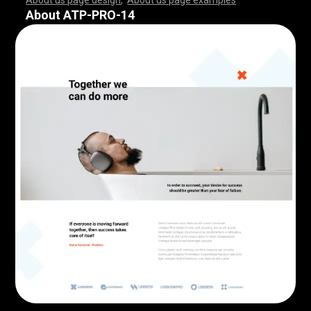
About us page design
,
About us page examples
,
,
,
,
,
,
,
,
,
,
,
,
,
,
,
,
,
,
,
,
,
,
,
,
,
,
,
,
,
,
,
,
,
,
,
,
,
,
,
,
,
,
,
,
,
,
,
,
,
,
,
,
,
,
,
,
,
,
,
,
,
,
,
,
,
,
,
,
,
,
,
,
,
,
,
,
,
,
,
,
,
,
,
,
,
,
,
,
,
,
,
,
,
,
,
,
,
,
,
,
,
,
,
,
,
,
,
,
,
,
,
,
,
,
,
,
,
,
,
,
,
,
,
,
,
,
,
,
,
,
,
,
,
,
,
,
,
,
,
,
,
,
,
,
,
,
,
,
,
,
,
,
,
,
,
,
,
,
,
,
,
,
,
,
,
,
,
,
,
,
,
,
,
,
,
,
,
,
,
,
,
,
,
,
,
,
,
,
,
,
,
,
,
,
,
,
,
,
,
,
,
,
,
,
,
,
,
,
,
,
,
,
,
,
,
,
,
,
,
,
,
,
,
,
,
,
,
,
,
,
,
,
,
,
,
,
,
,
,
,
,
,
,
,
,
,
,
,
,
,
,
,
,
,
,
,
,
,
,
,
,
,
,
,
,
,
,
,
,
,
,
,
,
,
,
,
,
,
,
,
,
,
,
,
,
,
,
,
,
,
,
,
,
,
,
,
,
,
,
,
,
,
,
,
,
,
,
,
,
,
,
,
,
,
,
,
,
,
,
,
,
,
,
,
,
,
,
,
,
,
,
,
,
,
,
,
,
,
,
,
,
,
,
,
,
,
,
,
,
,
,
,
,
,
,
,
,
,
,
,
,
,
,
,
,
,
,
,
,
,
,
,
,
,
,
,
,
,
,
,
,
,
,
,
,
,
,
,
,
,
,
,
,
,
,
,
,
,
,
,
,
,
,
,
,
,
,
,
,
,
,
,
,
,
,
,
,
,
,
,
,
,
,
,
,
,
,
,
,
,
,
,
,
,
,
,
,
,
,
,
,
,
,
,
,
,
,
,
,
,
,
,
,
,
,
,
,
,
,
,
,
,
,
,
,
,
,
,
,
,
,
,
,
,
,
,
,
,
,
,
,
,
About ATP-PRO-14