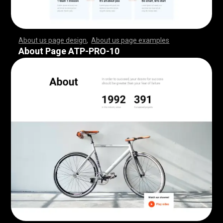
About us page design
,
About us page examples
,
,
,
,
,
,
,
,
,
,
,
,
,
,
,
,
,
,
,
,
,
,
,
,
,
,
,
,
,
,
,
,
,
,
,
,
,
,
,
,
,
,
,
,
,
,
,
,
,
,
,
,
,
,
,
,
,
,
,
,
,
,
,
,
,
,
,
,
,
,
,
,
,
,
,
,
,
,
,
,
,
,
,
,
,
,
,
,
,
,
,
,
,
,
,
,
,
,
,
,
,
,
,
,
,
,
,
,
,
,
,
,
,
,
,
,
,
,
,
,
,
,
,
,
,
,
,
,
,
,
,
,
,
,
,
,
,
,
,
,
,
,
,
,
,
,
,
,
,
,
,
,
,
,
,
,
,
,
,
,
,
,
,
,
,
,
,
,
,
,
,
,
,
,
,
,
,
,
,
,
,
,
,
,
,
,
,
,
,
,
,
,
,
,
,
,
,
,
,
,
,
,
,
,
,
,
,
,
,
,
,
,
,
,
,
,
,
,
,
,
,
,
,
,
,
,
,
,
,
,
,
,
,
,
,
,
,
,
,
,
,
,
,
,
,
,
,
,
,
,
,
,
,
,
,
,
,
,
,
,
,
,
,
,
,
,
,
,
,
,
,
,
,
,
,
,
,
,
,
,
,
,
,
,
,
,
,
,
,
,
,
,
,
,
,
,
,
,
,
,
,
,
,
,
,
,
,
,
,
,
,
,
,
,
,
,
,
,
,
,
,
,
,
,
,
,
,
,
,
,
,
,
,
,
,
,
,
,
,
,
,
,
,
,
,
,
,
,
,
,
,
,
,
,
,
,
,
,
,
,
,
,
,
,
,
,
,
,
,
,
,
,
,
,
,
,
,
,
,
,
,
,
,
,
,
,
,
,
,
,
,
,
,
,
,
,
,
,
,
,
,
,
,
,
,
,
,
,
,
,
,
,
,
,
,
,
,
,
,
,
,
,
,
,
,
,
,
,
,
,
,
,
,
,
,
,
,
,
,
,
,
,
,
,
,
,
,
,
,
,
,
,
,
,
,
,
,
,
,
,
,
,
,
,
,
,
,
,
,
,
,
,
,
,
,
,
,
,
,
,
,
,
About Page ATP-PRO-10