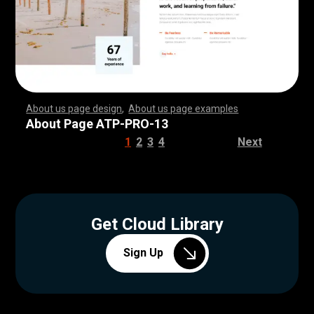
About us page design
,
About us page examples
,
,
,
,
,
,
,
,
,
,
,
,
,
,
,
,
,
,
,
,
,
,
,
,
,
,
,
,
,
,
,
,
,
,
,
,
,
,
,
,
,
,
,
,
,
,
,
,
,
,
,
,
,
,
,
,
,
,
,
,
,
,
,
,
,
,
,
,
,
,
,
,
,
,
,
,
,
,
,
,
,
,
,
,
,
,
,
,
,
,
,
,
,
,
,
,
,
,
,
,
,
,
,
,
,
,
,
,
,
,
,
,
,
,
,
,
,
,
,
,
,
,
,
,
,
,
,
,
,
,
,
,
,
,
,
,
,
,
,
,
,
,
,
,
,
,
,
,
,
,
,
,
,
,
,
,
,
,
,
,
,
,
,
,
,
,
,
,
,
,
,
,
,
,
,
,
,
,
,
,
,
,
,
,
,
,
,
,
,
,
,
,
,
,
,
,
,
,
,
,
,
,
,
,
,
,
,
,
,
,
,
,
,
,
,
,
,
,
,
,
,
,
,
,
,
,
,
,
,
,
,
,
,
,
,
,
,
,
,
,
,
,
,
,
,
,
,
,
,
,
,
,
,
,
,
,
,
,
,
,
,
,
,
,
,
,
,
,
,
,
,
,
,
,
,
,
,
,
,
,
,
,
,
,
,
,
,
,
,
,
,
,
,
,
,
,
,
,
,
,
,
,
,
,
,
,
,
,
,
,
,
,
,
,
,
,
,
,
,
,
,
,
,
,
,
,
,
,
,
,
,
,
,
,
,
,
,
,
,
,
,
,
,
,
,
,
,
,
,
,
,
,
,
,
,
,
,
,
,
,
,
,
,
,
,
,
,
,
,
,
,
,
,
,
,
,
,
,
,
,
,
,
,
,
,
,
,
,
,
,
,
,
,
,
,
,
,
,
,
,
,
,
,
,
,
,
,
,
,
,
,
,
,
,
,
,
,
,
,
,
,
,
,
,
,
,
,
,
,
,
,
,
,
,
,
,
,
,
,
,
,
,
,
,
,
,
,
,
,
,
,
,
,
,
,
,
,
,
,
,
,
,
,
,
,
,
,
,
,
,
,
,
,
,
,
,
,
,
,
,
,
,
About Page ATP-PRO-13
1
2
3
4
Next
Get Cloud Library
Sign Up