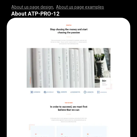
About us page design
,
About us page examples
,
,
,
,
,
,
,
,
,
,
,
,
,
,
,
,
,
,
,
,
,
,
,
,
,
,
,
,
,
,
,
,
,
,
,
,
,
,
,
,
,
,
,
,
,
,
,
,
,
,
,
,
,
,
,
,
,
,
,
,
,
,
,
,
,
,
,
,
,
,
,
,
,
,
,
,
,
,
,
,
,
,
,
,
,
,
,
,
,
,
,
,
,
,
,
,
,
,
,
,
,
,
,
,
,
,
,
,
,
,
,
,
,
,
,
,
,
,
,
,
,
,
,
,
,
,
,
,
,
,
,
,
,
,
,
,
,
,
,
,
,
,
,
,
,
,
,
,
,
,
,
,
,
,
,
,
,
,
,
,
,
,
,
,
,
,
,
,
,
,
,
,
,
,
,
,
,
,
,
,
,
,
,
,
,
,
,
,
,
,
,
,
,
,
,
,
,
,
,
,
,
,
,
,
,
,
,
,
,
,
,
,
,
,
,
,
,
,
,
,
,
,
,
,
,
,
,
,
,
,
,
,
,
,
,
,
,
,
,
,
,
,
,
,
,
,
,
,
,
,
,
,
,
,
,
,
,
,
,
,
,
,
,
,
,
,
,
,
,
,
,
,
,
,
,
,
,
,
,
,
,
,
,
,
,
,
,
,
,
,
,
,
,
,
,
,
,
,
,
,
,
,
,
,
,
,
,
,
,
,
,
,
,
,
,
,
,
,
,
,
,
,
,
,
,
,
,
,
,
,
,
,
,
,
,
,
,
,
,
,
,
,
,
,
,
,
,
,
,
,
,
,
,
,
,
,
,
,
,
,
,
,
,
,
,
,
,
,
,
,
,
,
,
,
,
,
,
,
,
,
,
,
,
,
,
,
,
,
,
,
,
,
,
,
,
,
,
,
,
,
,
,
,
,
,
,
,
,
,
,
,
,
,
,
,
,
,
,
,
,
,
,
,
,
,
,
,
,
,
,
,
,
,
,
,
,
,
,
,
,
,
,
,
,
,
,
,
,
,
,
,
,
,
,
,
,
,
,
,
,
,
,
,
,
,
,
,
,
,
,
,
,
,
,
,
,
,
,
,
,
,
,
About ATP-PRO-12