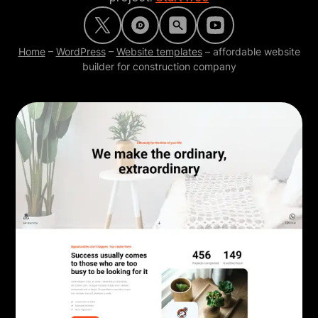
Home
–
WordPress
–
Website templates
–
affordable website
builder for construction company