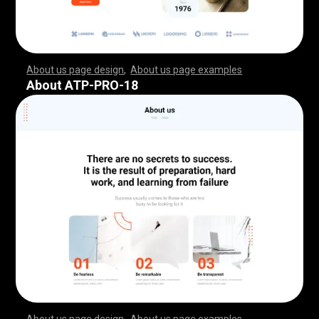
About us page design
,
About us page examples
,
,
,
,
,
,
,
,
,
,
,
,
,
,
,
,
,
,
,
,
,
,
,
,
,
,
,
,
,
,
,
,
,
,
,
,
,
,
,
,
,
,
,
,
,
,
,
,
,
,
,
,
,
,
,
,
,
,
,
,
,
,
,
,
,
,
,
,
,
,
,
,
,
,
,
,
,
,
,
,
,
,
,
,
,
,
,
,
,
,
,
,
,
,
,
,
,
,
,
,
,
,
,
,
,
,
,
,
,
,
,
,
,
,
,
,
,
,
,
,
,
,
,
,
,
,
,
,
,
,
,
,
,
,
,
,
,
,
,
,
,
,
,
,
,
,
,
,
,
,
,
,
,
,
,
,
,
,
,
,
,
,
,
,
,
,
,
,
,
,
,
,
,
,
,
,
,
,
,
,
,
,
,
,
,
,
,
,
,
,
,
,
,
,
,
,
,
,
,
,
,
,
,
,
,
,
,
,
,
,
,
,
,
,
,
,
,
,
,
,
,
,
,
,
,
,
,
,
,
,
,
,
,
,
,
,
,
,
,
,
,
,
,
,
,
,
,
,
,
,
,
,
,
,
,
,
,
,
,
,
,
,
,
,
,
,
,
,
,
,
,
,
,
,
,
,
,
,
,
,
,
,
,
,
,
,
,
,
,
,
,
,
,
,
,
,
,
,
,
,
,
,
,
,
,
,
,
,
,
,
,
,
,
,
,
,
,
,
,
,
,
,
,
,
,
,
,
,
,
,
,
,
,
,
,
,
,
,
,
,
,
,
,
,
,
,
,
,
,
,
,
,
,
,
,
,
,
,
,
,
,
,
,
,
,
,
,
,
,
,
,
,
,
,
,
,
,
,
,
,
,
,
,
,
,
,
,
,
,
,
,
,
,
,
,
,
,
,
,
,
,
,
,
,
,
,
,
,
,
,
,
,
,
,
,
,
,
,
,
,
,
,
,
,
,
,
,
,
,
,
,
,
,
,
,
,
,
,
,
,
,
,
,
,
,
,
,
,
,
,
,
,
,
,
,
,
,
,
,
,
,
,
,
,
,
,
,
,
,
,
,
,
,
,
,
,
,
,
,
,
,
,
About ATP-PRO-18