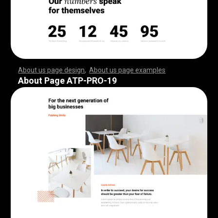
About us page design
,
About us page examples
,
,
,
,
,
,
,
,
,
,
,
,
,
,
,
,
,
,
,
,
,
,
,
,
,
,
,
,
,
,
,
,
,
,
,
,
,
,
,
,
,
,
,
,
,
,
,
,
,
,
,
,
,
,
,
,
,
,
,
,
,
,
,
,
,
,
,
,
,
,
,
,
,
,
,
,
,
,
,
,
,
,
,
,
,
,
,
,
,
,
,
,
,
,
,
,
,
,
,
,
,
,
,
,
,
,
,
,
,
,
,
,
,
,
,
,
,
,
,
,
,
,
,
,
,
,
,
,
,
,
,
,
,
,
,
,
,
,
,
,
,
,
,
,
,
,
,
,
,
,
,
,
,
,
,
,
,
,
,
,
,
,
,
,
,
,
,
,
,
,
,
,
,
,
,
,
,
,
,
,
,
,
,
,
,
,
,
,
,
,
,
,
,
,
,
,
,
,
,
,
,
,
,
,
,
,
,
,
,
,
,
,
,
,
,
,
,
,
,
,
,
,
,
,
,
,
,
,
,
,
,
,
,
,
,
,
,
,
,
,
,
,
,
,
,
,
,
,
,
,
,
,
,
,
,
,
,
,
,
,
,
,
,
,
,
,
,
,
,
,
,
,
,
,
,
,
,
,
,
,
,
,
,
,
,
,
,
,
,
,
,
,
,
,
,
,
,
,
,
,
,
,
,
,
,
,
,
,
,
,
,
,
,
,
,
,
,
,
,
,
,
,
,
,
,
,
,
,
,
,
,
,
,
,
,
,
,
,
,
,
,
,
,
,
,
,
,
,
,
,
,
,
,
,
,
,
,
,
,
,
,
,
,
,
,
,
,
,
,
,
,
,
,
,
,
,
,
,
,
,
,
,
,
,
,
,
,
,
,
,
,
,
,
,
,
,
,
,
,
,
,
,
,
,
,
,
,
,
,
,
,
,
,
,
,
,
,
,
,
,
,
,
,
,
,
,
,
,
,
,
,
,
,
,
,
,
,
,
,
,
,
,
,
,
,
,
,
,
,
,
,
,
,
,
,
,
,
,
,
,
,
,
,
,
,
,
,
,
,
,
,
,
,
,
,
,
,
,
,
,
,
,
About Page ATP-PRO-19