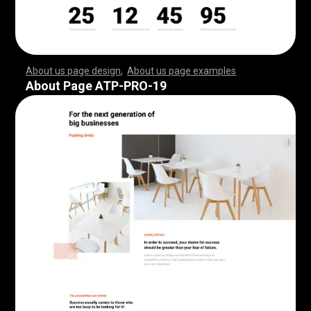
About us page design
,
About us page examples
,
,
,
,
,
,
,
,
,
,
,
,
,
,
,
,
,
,
,
,
,
,
,
,
,
,
,
,
,
,
,
,
,
,
,
,
,
,
,
,
,
,
,
,
,
,
,
,
,
,
,
,
,
,
,
,
,
,
,
,
,
,
,
,
,
,
,
,
,
,
,
,
,
,
,
,
,
,
,
,
,
,
,
,
,
,
,
,
,
,
,
,
,
,
,
,
,
,
,
,
,
,
,
,
,
,
,
,
,
,
,
,
,
,
,
,
,
,
,
,
,
,
,
,
,
,
,
,
,
,
,
,
,
,
,
,
,
,
,
,
,
,
,
,
,
,
,
,
,
,
,
,
,
,
,
,
,
,
,
,
,
,
,
,
,
,
,
,
,
,
,
,
,
,
,
,
,
,
,
,
,
,
,
,
,
,
,
,
,
,
,
,
,
,
,
,
,
,
,
,
,
,
,
,
,
,
,
,
,
,
,
,
,
,
,
,
,
,
,
,
,
,
,
,
,
,
,
,
,
,
,
,
,
,
,
,
,
,
,
,
,
,
,
,
,
,
,
,
,
,
,
,
,
,
,
,
,
,
,
,
,
,
,
,
,
,
,
,
,
,
,
,
,
,
,
,
,
,
,
,
,
,
,
,
,
,
,
,
,
,
,
,
,
,
,
,
,
,
,
,
,
,
,
,
,
,
,
,
,
,
,
,
,
,
,
,
,
,
,
,
,
,
,
,
,
,
,
,
,
,
,
,
,
,
,
,
,
,
,
,
,
,
,
,
,
,
,
,
,
,
,
,
,
,
,
,
,
,
,
,
,
,
,
,
,
,
,
,
,
,
,
,
,
,
,
,
,
,
,
,
,
,
,
,
,
,
,
,
,
,
,
,
,
,
,
,
,
,
,
,
,
,
,
,
,
,
,
,
,
,
,
,
,
,
,
,
,
,
,
,
,
,
,
,
,
,
,
,
,
,
,
,
,
,
,
,
,
,
,
,
,
,
,
,
,
,
,
,
,
,
,
,
,
,
,
,
,
,
,
,
,
,
,
,
,
,
,
,
,
,
,
,
,
,
,
,
,
,
,
,
,
,
About Page ATP-PRO-19