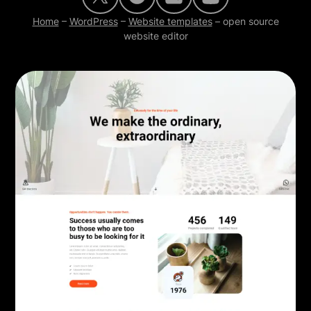
Home
–
WordPress
–
Website templates
–
open source
website editor