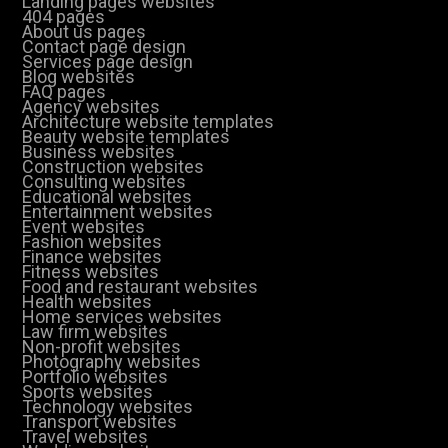
Landing pages websites
404 pages
About us pages
Contact page design
Services page design
Blog websites
FAQ pages
Agency websites
Architecture website templates
Beauty website templates
Business websites
Construction websites
Consulting websites
Educational websites
Entertainment websites
Event websites
Fashion websites
Finance websites
Fitness websites
Food and restaurant websites
Health websites
Home services websites
Law firm websites
Non-profit websites
Photography websites
Portfolio websites
Sports websites
Technology websites
Transport websites
Travel websites