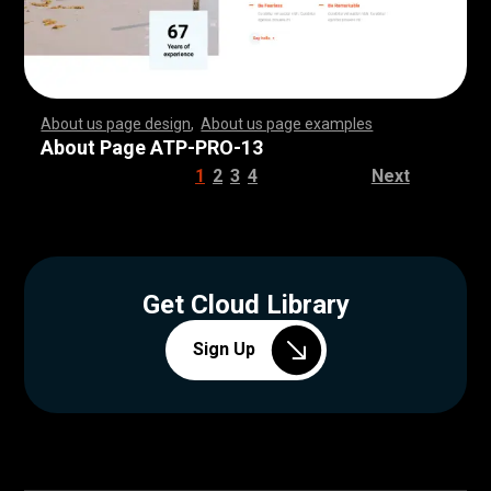
About us page design
,
About us page examples
,
,
,
,
,
,
,
,
,
,
,
,
,
,
,
,
,
,
,
,
,
,
,
,
,
,
,
,
,
,
,
,
,
,
,
,
,
,
,
,
,
,
,
,
,
,
,
,
,
,
,
,
,
,
,
,
,
,
,
,
,
,
,
,
,
,
,
,
,
,
,
,
,
,
,
,
,
,
,
,
,
,
,
,
,
,
,
,
,
,
,
,
,
,
,
,
,
,
,
,
,
,
,
,
,
,
,
,
,
,
,
,
,
,
,
,
,
,
,
,
,
,
,
,
,
,
,
,
,
,
,
,
,
,
,
,
,
,
,
,
,
,
,
,
,
,
,
,
,
,
,
,
,
,
,
,
,
,
,
,
,
,
,
,
,
,
,
,
,
,
,
,
,
,
,
,
,
,
,
,
,
,
,
,
,
,
,
,
,
,
,
,
,
,
,
,
,
,
,
,
,
,
,
,
,
,
,
,
,
,
,
,
,
,
,
,
,
,
,
,
,
,
,
,
,
,
,
,
,
,
,
,
,
,
,
,
,
,
,
,
,
,
,
,
,
,
,
,
,
,
,
,
,
,
,
,
,
,
,
,
,
,
,
,
,
,
,
,
,
,
,
,
,
,
,
,
,
,
,
,
,
,
,
,
,
,
,
,
,
,
,
,
,
,
,
,
,
,
,
,
,
,
,
,
,
,
,
,
,
,
,
,
,
,
,
,
,
,
,
,
,
,
,
,
,
,
,
,
,
,
,
,
,
,
,
,
,
,
,
,
,
,
,
,
,
,
,
,
,
,
,
,
,
,
,
,
,
,
,
,
,
,
,
,
,
,
,
,
,
,
,
,
,
,
,
,
,
,
,
,
,
,
,
,
,
,
,
,
,
,
,
,
,
,
,
,
,
,
,
,
,
,
,
,
,
,
,
,
,
,
,
,
,
,
,
,
,
,
,
,
,
,
,
,
,
,
,
,
,
,
,
,
,
,
,
,
,
,
,
,
,
,
,
,
,
,
,
,
,
,
,
,
,
,
,
,
,
,
,
,
,
,
,
,
,
,
,
,
,
,
,
,
,
,
,
,
,
,
,
,
,
,
About Page ATP-PRO-13
1
2
3
4
Next
Get Cloud Library
Sign Up