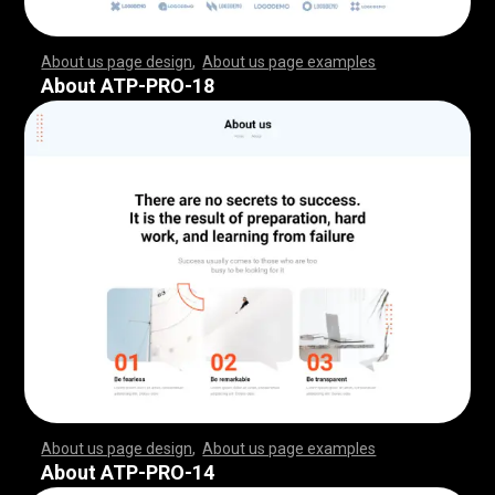
About us page design
,
About us page examples
,
,
,
,
,
,
,
,
,
,
,
,
,
,
,
,
,
,
,
,
,
,
,
,
,
,
,
,
,
,
,
,
,
,
,
,
,
,
,
,
,
,
,
,
,
,
,
,
,
,
,
,
,
,
,
,
,
,
,
,
,
,
,
,
,
,
,
,
,
,
,
,
,
,
,
,
,
,
,
,
,
,
,
,
,
,
,
,
,
,
,
,
,
,
,
,
,
,
,
,
,
,
,
,
,
,
,
,
,
,
,
,
,
,
,
,
,
,
,
,
,
,
,
,
,
,
,
,
,
,
,
,
,
,
,
,
,
,
,
,
,
,
,
,
,
,
,
,
,
,
,
,
,
,
,
,
,
,
,
,
,
,
,
,
,
,
,
,
,
,
,
,
,
,
,
,
,
,
,
,
,
,
,
,
,
,
,
,
,
,
,
,
,
,
,
,
,
,
,
,
,
,
,
,
,
,
,
,
,
,
,
,
,
,
,
,
,
,
,
,
,
,
,
,
,
,
,
,
,
,
,
,
,
,
,
,
,
,
,
,
,
,
,
,
,
,
,
,
,
,
,
,
,
,
,
,
,
,
,
,
,
,
,
,
,
,
,
,
,
,
,
,
,
,
,
,
,
,
,
,
,
,
,
,
,
,
,
,
,
,
,
,
,
,
,
,
,
,
,
,
,
,
,
,
,
,
,
,
,
,
,
,
,
,
,
,
,
,
,
,
,
,
,
,
,
,
,
,
,
,
,
,
,
,
,
,
,
,
,
,
,
,
,
,
,
,
,
,
,
,
,
,
,
,
,
,
,
,
,
,
,
,
,
,
,
,
,
,
,
,
,
,
,
,
,
,
,
,
,
,
,
,
,
,
,
,
,
,
,
,
,
,
,
,
,
,
,
,
,
,
,
,
,
,
,
,
,
,
,
,
,
,
,
,
,
,
,
,
,
,
,
,
,
,
,
,
,
,
,
,
,
,
,
,
,
,
,
,
,
,
,
,
,
,
,
,
,
,
,
,
,
,
,
,
,
,
,
,
,
,
,
,
,
,
,
,
,
,
,
,
,
,
,
,
,
,
,
,
,
,
,
,
About ATP-PRO-18
About us page design
,
About us page examples
,
,
,
,
,
,
,
,
,
,
,
,
,
,
,
,
,
,
,
,
,
,
,
,
,
,
,
,
,
,
,
,
,
,
,
,
,
,
,
,
,
,
,
,
,
,
,
,
,
,
,
,
,
,
,
,
,
,
,
,
,
,
,
,
,
,
,
,
,
,
,
,
,
,
,
,
,
,
,
,
,
,
,
,
,
,
,
,
,
,
,
,
,
,
,
,
,
,
,
,
,
,
,
,
,
,
,
,
,
,
,
,
,
,
,
,
,
,
,
,
,
,
,
,
,
,
,
,
,
,
,
,
,
,
,
,
,
,
,
,
,
,
,
,
,
,
,
,
,
,
,
,
,
,
,
,
,
,
,
,
,
,
,
,
,
,
,
,
,
,
,
,
,
,
,
,
,
,
,
,
,
,
,
,
,
,
,
,
,
,
,
,
,
,
,
,
,
,
,
,
,
,
,
,
,
,
,
,
,
,
,
,
,
,
,
,
,
,
,
,
,
,
,
,
,
,
,
,
,
,
,
,
,
,
,
,
,
,
,
,
,
,
,
,
,
,
,
,
,
,
,
,
,
,
,
,
,
,
,
,
,
,
,
,
,
,
,
,
,
,
,
,
,
,
,
,
,
,
,
,
,
,
,
,
,
,
,
,
,
,
,
,
,
,
,
,
,
,
,
,
,
,
,
,
,
,
,
,
,
,
,
,
,
,
,
,
,
,
,
,
,
,
,
,
,
,
,
,
,
,
,
,
,
,
,
,
,
,
,
,
,
,
,
,
,
,
,
,
,
,
,
,
,
,
,
,
,
,
,
,
,
,
,
,
,
,
,
,
,
,
,
,
,
,
,
,
,
,
,
,
,
,
,
,
,
,
,
,
,
,
,
,
,
,
,
,
,
,
,
,
,
,
,
,
,
,
,
,
,
,
,
,
,
,
,
,
,
,
,
,
,
,
,
,
,
,
,
,
,
,
,
,
,
,
,
,
,
,
,
,
,
,
,
,
,
,
,
,
,
,
,
,
,
,
,
,
,
,
,
,
,
,
,
,
,
,
,
,
,
,
,
,
,
,
,
,
,
,
,
,
,
,
About ATP-PRO-14