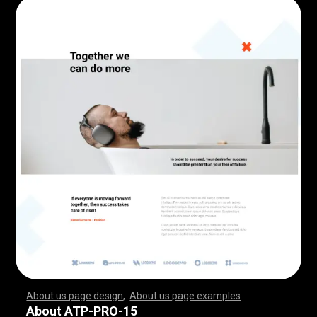
About us page design
,
About us page examples
,
,
,
,
,
,
,
,
,
,
,
,
,
,
,
,
,
,
,
,
,
,
,
,
,
,
,
,
,
,
,
,
,
,
,
,
,
,
,
,
,
,
,
,
,
,
,
,
,
,
,
,
,
,
,
,
,
,
,
,
,
,
,
,
,
,
,
,
,
,
,
,
,
,
,
,
,
,
,
,
,
,
,
,
,
,
,
,
,
,
,
,
,
,
,
,
,
,
,
,
,
,
,
,
,
,
,
,
,
,
,
,
,
,
,
,
,
,
,
,
,
,
,
,
,
,
,
,
,
,
,
,
,
,
,
,
,
,
,
,
,
,
,
,
,
,
,
,
,
,
,
,
,
,
,
,
,
,
,
,
,
,
,
,
,
,
,
,
,
,
,
,
,
,
,
,
,
,
,
,
,
,
,
,
,
,
,
,
,
,
,
,
,
,
,
,
,
,
,
,
,
,
,
,
,
,
,
,
,
,
,
,
,
,
,
,
,
,
,
,
,
,
,
,
,
,
,
,
,
,
,
,
,
,
,
,
,
,
,
,
,
,
,
,
,
,
,
,
,
,
,
,
,
,
,
,
,
,
,
,
,
,
,
,
,
,
,
,
,
,
,
,
,
,
,
,
,
,
,
,
,
,
,
,
,
,
,
,
,
,
,
,
,
,
,
,
,
,
,
,
,
,
,
,
,
,
,
,
,
,
,
,
,
,
,
,
,
,
,
,
,
,
,
,
,
,
,
,
,
,
,
,
,
,
,
,
,
,
,
,
,
,
,
,
,
,
,
,
,
,
,
,
,
,
,
,
,
,
,
,
,
,
,
,
,
,
,
,
,
,
,
,
,
,
,
,
,
,
,
,
,
,
,
,
,
,
,
,
,
,
,
,
,
,
,
,
,
,
,
,
,
,
,
,
,
,
,
,
,
,
,
,
,
,
,
,
,
,
,
,
,
,
,
,
,
,
,
,
,
,
,
,
,
,
,
,
,
,
,
,
,
,
,
,
,
,
,
,
,
,
,
,
,
,
,
,
,
,
,
,
,
,
,
,
,
,
,
,
,
,
,
,
,
,
,
,
,
,
,
,
,
,
About ATP-PRO-15