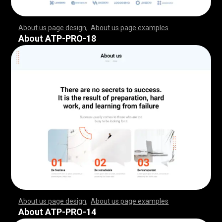
About us page design
,
About us page examples
,
,
,
,
,
,
,
,
,
,
,
,
,
,
,
,
,
,
,
,
,
,
,
,
,
,
,
,
,
,
,
,
,
,
,
,
,
,
,
,
,
,
,
,
,
,
,
,
,
,
,
,
,
,
,
,
,
,
,
,
,
,
,
,
,
,
,
,
,
,
,
,
,
,
,
,
,
,
,
,
,
,
,
,
,
,
,
,
,
,
,
,
,
,
,
,
,
,
,
,
,
,
,
,
,
,
,
,
,
,
,
,
,
,
,
,
,
,
,
,
,
,
,
,
,
,
,
,
,
,
,
,
,
,
,
,
,
,
,
,
,
,
,
,
,
,
,
,
,
,
,
,
,
,
,
,
,
,
,
,
,
,
,
,
,
,
,
,
,
,
,
,
,
,
,
,
,
,
,
,
,
,
,
,
,
,
,
,
,
,
,
,
,
,
,
,
,
,
,
,
,
,
,
,
,
,
,
,
,
,
,
,
,
,
,
,
,
,
,
,
,
,
,
,
,
,
,
,
,
,
,
,
,
,
,
,
,
,
,
,
,
,
,
,
,
,
,
,
,
,
,
,
,
,
,
,
,
,
,
,
,
,
,
,
,
,
,
,
,
,
,
,
,
,
,
,
,
,
,
,
,
,
,
,
,
,
,
,
,
,
,
,
,
,
,
,
,
,
,
,
,
,
,
,
,
,
,
,
,
,
,
,
,
,
,
,
,
,
,
,
,
,
,
,
,
,
,
,
,
,
,
,
,
,
,
,
,
,
,
,
,
,
,
,
,
,
,
,
,
,
,
,
,
,
,
,
,
,
,
,
,
,
,
,
,
,
,
,
,
,
,
,
,
,
,
,
,
,
,
,
,
,
,
,
,
,
,
,
,
,
,
,
,
,
,
,
,
,
,
,
,
,
,
,
,
,
,
,
,
,
,
,
,
,
,
,
,
,
,
,
,
,
,
,
,
,
,
,
,
,
,
,
,
,
,
,
,
,
,
,
,
,
,
,
,
,
,
,
,
,
,
,
,
,
,
,
,
,
,
,
,
,
,
,
,
,
,
,
,
,
,
,
,
,
,
,
,
,
,
,
,
,
About ATP-PRO-18
About us page design
,
About us page examples
,
,
,
,
,
,
,
,
,
,
,
,
,
,
,
,
,
,
,
,
,
,
,
,
,
,
,
,
,
,
,
,
,
,
,
,
,
,
,
,
,
,
,
,
,
,
,
,
,
,
,
,
,
,
,
,
,
,
,
,
,
,
,
,
,
,
,
,
,
,
,
,
,
,
,
,
,
,
,
,
,
,
,
,
,
,
,
,
,
,
,
,
,
,
,
,
,
,
,
,
,
,
,
,
,
,
,
,
,
,
,
,
,
,
,
,
,
,
,
,
,
,
,
,
,
,
,
,
,
,
,
,
,
,
,
,
,
,
,
,
,
,
,
,
,
,
,
,
,
,
,
,
,
,
,
,
,
,
,
,
,
,
,
,
,
,
,
,
,
,
,
,
,
,
,
,
,
,
,
,
,
,
,
,
,
,
,
,
,
,
,
,
,
,
,
,
,
,
,
,
,
,
,
,
,
,
,
,
,
,
,
,
,
,
,
,
,
,
,
,
,
,
,
,
,
,
,
,
,
,
,
,
,
,
,
,
,
,
,
,
,
,
,
,
,
,
,
,
,
,
,
,
,
,
,
,
,
,
,
,
,
,
,
,
,
,
,
,
,
,
,
,
,
,
,
,
,
,
,
,
,
,
,
,
,
,
,
,
,
,
,
,
,
,
,
,
,
,
,
,
,
,
,
,
,
,
,
,
,
,
,
,
,
,
,
,
,
,
,
,
,
,
,
,
,
,
,
,
,
,
,
,
,
,
,
,
,
,
,
,
,
,
,
,
,
,
,
,
,
,
,
,
,
,
,
,
,
,
,
,
,
,
,
,
,
,
,
,
,
,
,
,
,
,
,
,
,
,
,
,
,
,
,
,
,
,
,
,
,
,
,
,
,
,
,
,
,
,
,
,
,
,
,
,
,
,
,
,
,
,
,
,
,
,
,
,
,
,
,
,
,
,
,
,
,
,
,
,
,
,
,
,
,
,
,
,
,
,
,
,
,
,
,
,
,
,
,
,
,
,
,
,
,
,
,
,
,
,
,
,
,
,
,
,
,
,
,
,
,
,
,
,
,
,
,
,
,
,
,
,
,
,
About ATP-PRO-14