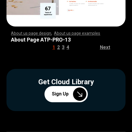
About us page design
,
About us page examples
,
,
,
,
,
,
,
,
,
,
,
,
,
,
,
,
,
,
,
,
,
,
,
,
,
,
,
,
,
,
,
,
,
,
,
,
,
,
,
,
,
,
,
,
,
,
,
,
,
,
,
,
,
,
,
,
,
,
,
,
,
,
,
,
,
,
,
,
,
,
,
,
,
,
,
,
,
,
,
,
,
,
,
,
,
,
,
,
,
,
,
,
,
,
,
,
,
,
,
,
,
,
,
,
,
,
,
,
,
,
,
,
,
,
,
,
,
,
,
,
,
,
,
,
,
,
,
,
,
,
,
,
,
,
,
,
,
,
,
,
,
,
,
,
,
,
,
,
,
,
,
,
,
,
,
,
,
,
,
,
,
,
,
,
,
,
,
,
,
,
,
,
,
,
,
,
,
,
,
,
,
,
,
,
,
,
,
,
,
,
,
,
,
,
,
,
,
,
,
,
,
,
,
,
,
,
,
,
,
,
,
,
,
,
,
,
,
,
,
,
,
,
,
,
,
,
,
,
,
,
,
,
,
,
,
,
,
,
,
,
,
,
,
,
,
,
,
,
,
,
,
,
,
,
,
,
,
,
,
,
,
,
,
,
,
,
,
,
,
,
,
,
,
,
,
,
,
,
,
,
,
,
,
,
,
,
,
,
,
,
,
,
,
,
,
,
,
,
,
,
,
,
,
,
,
,
,
,
,
,
,
,
,
,
,
,
,
,
,
,
,
,
,
,
,
,
,
,
,
,
,
,
,
,
,
,
,
,
,
,
,
,
,
,
,
,
,
,
,
,
,
,
,
,
,
,
,
,
,
,
,
,
,
,
,
,
,
,
,
,
,
,
,
,
,
,
,
,
,
,
,
,
,
,
,
,
,
,
,
,
,
,
,
,
,
,
,
,
,
,
,
,
,
,
,
,
,
,
,
,
,
,
,
,
,
,
,
,
,
,
,
,
,
,
,
,
,
,
,
,
,
,
,
,
,
,
,
,
,
,
,
,
,
,
,
,
,
,
,
,
,
,
,
,
,
,
,
,
,
,
,
,
,
,
,
,
,
,
,
,
,
,
,
,
,
,
,
,
,
,
,
,
About Page ATP-PRO-13
1
2
3
4
Next
Get Cloud Library
Sign Up