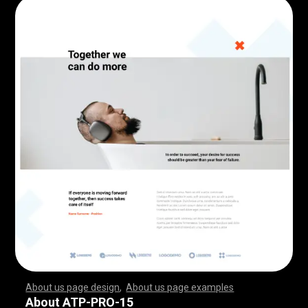
About us page design
,
About us page examples
,
,
,
,
,
,
,
,
,
,
,
,
,
,
,
,
,
,
,
,
,
,
,
,
,
,
,
,
,
,
,
,
,
,
,
,
,
,
,
,
,
,
,
,
,
,
,
,
,
,
,
,
,
,
,
,
,
,
,
,
,
,
,
,
,
,
,
,
,
,
,
,
,
,
,
,
,
,
,
,
,
,
,
,
,
,
,
,
,
,
,
,
,
,
,
,
,
,
,
,
,
,
,
,
,
,
,
,
,
,
,
,
,
,
,
,
,
,
,
,
,
,
,
,
,
,
,
,
,
,
,
,
,
,
,
,
,
,
,
,
,
,
,
,
,
,
,
,
,
,
,
,
,
,
,
,
,
,
,
,
,
,
,
,
,
,
,
,
,
,
,
,
,
,
,
,
,
,
,
,
,
,
,
,
,
,
,
,
,
,
,
,
,
,
,
,
,
,
,
,
,
,
,
,
,
,
,
,
,
,
,
,
,
,
,
,
,
,
,
,
,
,
,
,
,
,
,
,
,
,
,
,
,
,
,
,
,
,
,
,
,
,
,
,
,
,
,
,
,
,
,
,
,
,
,
,
,
,
,
,
,
,
,
,
,
,
,
,
,
,
,
,
,
,
,
,
,
,
,
,
,
,
,
,
,
,
,
,
,
,
,
,
,
,
,
,
,
,
,
,
,
,
,
,
,
,
,
,
,
,
,
,
,
,
,
,
,
,
,
,
,
,
,
,
,
,
,
,
,
,
,
,
,
,
,
,
,
,
,
,
,
,
,
,
,
,
,
,
,
,
,
,
,
,
,
,
,
,
,
,
,
,
,
,
,
,
,
,
,
,
,
,
,
,
,
,
,
,
,
,
,
,
,
,
,
,
,
,
,
,
,
,
,
,
,
,
,
,
,
,
,
,
,
,
,
,
,
,
,
,
,
,
,
,
,
,
,
,
,
,
,
,
,
,
,
,
,
,
,
,
,
,
,
,
,
,
,
,
,
,
,
,
,
,
,
,
,
,
,
,
,
,
,
,
,
,
,
,
,
,
,
,
,
,
,
,
,
,
,
,
,
,
,
,
,
,
,
,
,
,
,
,
About ATP-PRO-15