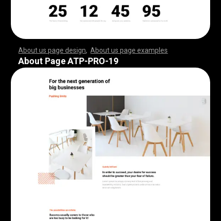
About us page design
,
About us page examples
,
,
,
,
,
,
,
,
,
,
,
,
,
,
,
,
,
,
,
,
,
,
,
,
,
,
,
,
,
,
,
,
,
,
,
,
,
,
,
,
,
,
,
,
,
,
,
,
,
,
,
,
,
,
,
,
,
,
,
,
,
,
,
,
,
,
,
,
,
,
,
,
,
,
,
,
,
,
,
,
,
,
,
,
,
,
,
,
,
,
,
,
,
,
,
,
,
,
,
,
,
,
,
,
,
,
,
,
,
,
,
,
,
,
,
,
,
,
,
,
,
,
,
,
,
,
,
,
,
,
,
,
,
,
,
,
,
,
,
,
,
,
,
,
,
,
,
,
,
,
,
,
,
,
,
,
,
,
,
,
,
,
,
,
,
,
,
,
,
,
,
,
,
,
,
,
,
,
,
,
,
,
,
,
,
,
,
,
,
,
,
,
,
,
,
,
,
,
,
,
,
,
,
,
,
,
,
,
,
,
,
,
,
,
,
,
,
,
,
,
,
,
,
,
,
,
,
,
,
,
,
,
,
,
,
,
,
,
,
,
,
,
,
,
,
,
,
,
,
,
,
,
,
,
,
,
,
,
,
,
,
,
,
,
,
,
,
,
,
,
,
,
,
,
,
,
,
,
,
,
,
,
,
,
,
,
,
,
,
,
,
,
,
,
,
,
,
,
,
,
,
,
,
,
,
,
,
,
,
,
,
,
,
,
,
,
,
,
,
,
,
,
,
,
,
,
,
,
,
,
,
,
,
,
,
,
,
,
,
,
,
,
,
,
,
,
,
,
,
,
,
,
,
,
,
,
,
,
,
,
,
,
,
,
,
,
,
,
,
,
,
,
,
,
,
,
,
,
,
,
,
,
,
,
,
,
,
,
,
,
,
,
,
,
,
,
,
,
,
,
,
,
,
,
,
,
,
,
,
,
,
,
,
,
,
,
,
,
,
,
,
,
,
,
,
,
,
,
,
,
,
,
,
,
,
,
,
,
,
,
,
,
,
,
,
,
,
,
,
,
,
,
,
,
,
,
,
,
,
,
,
,
,
,
,
,
,
,
,
,
,
,
,
,
,
,
,
,
,
,
,
,
About Page ATP-PRO-19