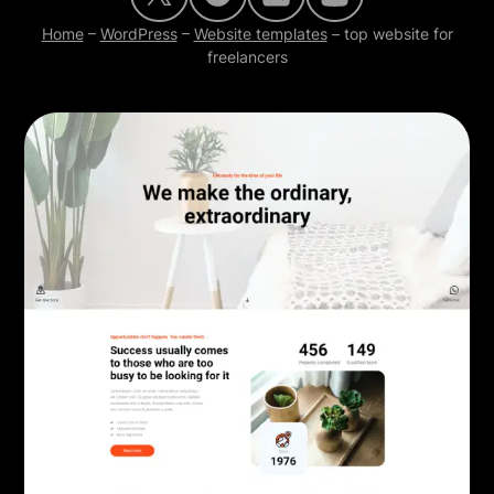
Home
–
WordPress
–
Website templates
–
top website for
freelancers