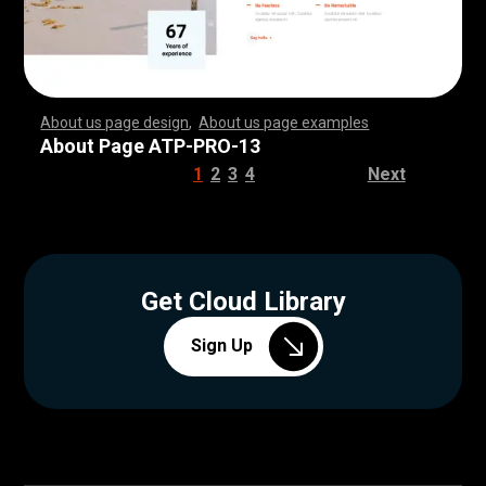
About us page design
,
About us page examples
,
,
,
,
,
,
,
,
,
,
,
,
,
,
,
,
,
,
,
,
,
,
,
,
,
,
,
,
,
,
,
,
,
,
,
,
,
,
,
,
,
,
,
,
,
,
,
,
,
,
,
,
,
,
,
,
,
,
,
,
,
,
,
,
,
,
,
,
,
,
,
,
,
,
,
,
,
,
,
,
,
,
,
,
,
,
,
,
,
,
,
,
,
,
,
,
,
,
,
,
,
,
,
,
,
,
,
,
,
,
,
,
,
,
,
,
,
,
,
,
,
,
,
,
,
,
,
,
,
,
,
,
,
,
,
,
,
,
,
,
,
,
,
,
,
,
,
,
,
,
,
,
,
,
,
,
,
,
,
,
,
,
,
,
,
,
,
,
,
,
,
,
,
,
,
,
,
,
,
,
,
,
,
,
,
,
,
,
,
,
,
,
,
,
,
,
,
,
,
,
,
,
,
,
,
,
,
,
,
,
,
,
,
,
,
,
,
,
,
,
,
,
,
,
,
,
,
,
,
,
,
,
,
,
,
,
,
,
,
,
,
,
,
,
,
,
,
,
,
,
,
,
,
,
,
,
,
,
,
,
,
,
,
,
,
,
,
,
,
,
,
,
,
,
,
,
,
,
,
,
,
,
,
,
,
,
,
,
,
,
,
,
,
,
,
,
,
,
,
,
,
,
,
,
,
,
,
,
,
,
,
,
,
,
,
,
,
,
,
,
,
,
,
,
,
,
,
,
,
,
,
,
,
,
,
,
,
,
,
,
,
,
,
,
,
,
,
,
,
,
,
,
,
,
,
,
,
,
,
,
,
,
,
,
,
,
,
,
,
,
,
,
,
,
,
,
,
,
,
,
,
,
,
,
,
,
,
,
,
,
,
,
,
,
,
,
,
,
,
,
,
,
,
,
,
,
,
,
,
,
,
,
,
,
,
,
,
,
,
,
,
,
,
,
,
,
,
,
,
,
,
,
,
,
,
,
,
,
,
,
,
,
,
,
,
,
,
,
,
,
,
,
,
,
,
,
,
,
,
,
,
,
,
,
,
,
,
,
,
,
,
,
,
,
,
,
,
,
,
,
,
,
About Page ATP-PRO-13
1
2
3
4
Next
Get Cloud Library
Sign Up