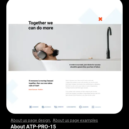
About us page design
,
About us page examples
,
,
,
,
,
,
,
,
,
,
,
,
,
,
,
,
,
,
,
,
,
,
,
,
,
,
,
,
,
,
,
,
,
,
,
,
,
,
,
,
,
,
,
,
,
,
,
,
,
,
,
,
,
,
,
,
,
,
,
,
,
,
,
,
,
,
,
,
,
,
,
,
,
,
,
,
,
,
,
,
,
,
,
,
,
,
,
,
,
,
,
,
,
,
,
,
,
,
,
,
,
,
,
,
,
,
,
,
,
,
,
,
,
,
,
,
,
,
,
,
,
,
,
,
,
,
,
,
,
,
,
,
,
,
,
,
,
,
,
,
,
,
,
,
,
,
,
,
,
,
,
,
,
,
,
,
,
,
,
,
,
,
,
,
,
,
,
,
,
,
,
,
,
,
,
,
,
,
,
,
,
,
,
,
,
,
,
,
,
,
,
,
,
,
,
,
,
,
,
,
,
,
,
,
,
,
,
,
,
,
,
,
,
,
,
,
,
,
,
,
,
,
,
,
,
,
,
,
,
,
,
,
,
,
,
,
,
,
,
,
,
,
,
,
,
,
,
,
,
,
,
,
,
,
,
,
,
,
,
,
,
,
,
,
,
,
,
,
,
,
,
,
,
,
,
,
,
,
,
,
,
,
,
,
,
,
,
,
,
,
,
,
,
,
,
,
,
,
,
,
,
,
,
,
,
,
,
,
,
,
,
,
,
,
,
,
,
,
,
,
,
,
,
,
,
,
,
,
,
,
,
,
,
,
,
,
,
,
,
,
,
,
,
,
,
,
,
,
,
,
,
,
,
,
,
,
,
,
,
,
,
,
,
,
,
,
,
,
,
,
,
,
,
,
,
,
,
,
,
,
,
,
,
,
,
,
,
,
,
,
,
,
,
,
,
,
,
,
,
,
,
,
,
,
,
,
,
,
,
,
,
,
,
,
,
,
,
,
,
,
,
,
,
,
,
,
,
,
,
,
,
,
,
,
,
,
,
,
,
,
,
,
,
,
,
,
,
,
,
,
,
,
,
,
,
,
,
,
,
,
,
,
,
,
,
,
,
,
,
,
,
,
,
,
,
,
,
,
,
,
,
,
About ATP-PRO-15