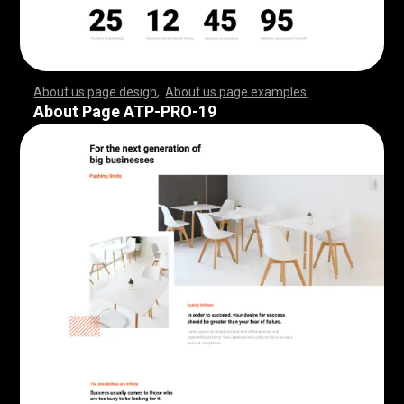
About us page design
,
About us page examples
,
,
,
,
,
,
,
,
,
,
,
,
,
,
,
,
,
,
,
,
,
,
,
,
,
,
,
,
,
,
,
,
,
,
,
,
,
,
,
,
,
,
,
,
,
,
,
,
,
,
,
,
,
,
,
,
,
,
,
,
,
,
,
,
,
,
,
,
,
,
,
,
,
,
,
,
,
,
,
,
,
,
,
,
,
,
,
,
,
,
,
,
,
,
,
,
,
,
,
,
,
,
,
,
,
,
,
,
,
,
,
,
,
,
,
,
,
,
,
,
,
,
,
,
,
,
,
,
,
,
,
,
,
,
,
,
,
,
,
,
,
,
,
,
,
,
,
,
,
,
,
,
,
,
,
,
,
,
,
,
,
,
,
,
,
,
,
,
,
,
,
,
,
,
,
,
,
,
,
,
,
,
,
,
,
,
,
,
,
,
,
,
,
,
,
,
,
,
,
,
,
,
,
,
,
,
,
,
,
,
,
,
,
,
,
,
,
,
,
,
,
,
,
,
,
,
,
,
,
,
,
,
,
,
,
,
,
,
,
,
,
,
,
,
,
,
,
,
,
,
,
,
,
,
,
,
,
,
,
,
,
,
,
,
,
,
,
,
,
,
,
,
,
,
,
,
,
,
,
,
,
,
,
,
,
,
,
,
,
,
,
,
,
,
,
,
,
,
,
,
,
,
,
,
,
,
,
,
,
,
,
,
,
,
,
,
,
,
,
,
,
,
,
,
,
,
,
,
,
,
,
,
,
,
,
,
,
,
,
,
,
,
,
,
,
,
,
,
,
,
,
,
,
,
,
,
,
,
,
,
,
,
,
,
,
,
,
,
,
,
,
,
,
,
,
,
,
,
,
,
,
,
,
,
,
,
,
,
,
,
,
,
,
,
,
,
,
,
,
,
,
,
,
,
,
,
,
,
,
,
,
,
,
,
,
,
,
,
,
,
,
,
,
,
,
,
,
,
,
,
,
,
,
,
,
,
,
,
,
,
,
,
,
,
,
,
,
,
,
,
,
,
,
,
,
,
,
,
,
,
,
,
,
,
,
,
,
,
,
,
,
,
,
,
,
,
,
,
,
,
,
,
About Page ATP-PRO-19