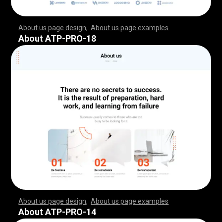
About us page design
,
About us page examples
,
,
,
,
,
,
,
,
,
,
,
,
,
,
,
,
,
,
,
,
,
,
,
,
,
,
,
,
,
,
,
,
,
,
,
,
,
,
,
,
,
,
,
,
,
,
,
,
,
,
,
,
,
,
,
,
,
,
,
,
,
,
,
,
,
,
,
,
,
,
,
,
,
,
,
,
,
,
,
,
,
,
,
,
,
,
,
,
,
,
,
,
,
,
,
,
,
,
,
,
,
,
,
,
,
,
,
,
,
,
,
,
,
,
,
,
,
,
,
,
,
,
,
,
,
,
,
,
,
,
,
,
,
,
,
,
,
,
,
,
,
,
,
,
,
,
,
,
,
,
,
,
,
,
,
,
,
,
,
,
,
,
,
,
,
,
,
,
,
,
,
,
,
,
,
,
,
,
,
,
,
,
,
,
,
,
,
,
,
,
,
,
,
,
,
,
,
,
,
,
,
,
,
,
,
,
,
,
,
,
,
,
,
,
,
,
,
,
,
,
,
,
,
,
,
,
,
,
,
,
,
,
,
,
,
,
,
,
,
,
,
,
,
,
,
,
,
,
,
,
,
,
,
,
,
,
,
,
,
,
,
,
,
,
,
,
,
,
,
,
,
,
,
,
,
,
,
,
,
,
,
,
,
,
,
,
,
,
,
,
,
,
,
,
,
,
,
,
,
,
,
,
,
,
,
,
,
,
,
,
,
,
,
,
,
,
,
,
,
,
,
,
,
,
,
,
,
,
,
,
,
,
,
,
,
,
,
,
,
,
,
,
,
,
,
,
,
,
,
,
,
,
,
,
,
,
,
,
,
,
,
,
,
,
,
,
,
,
,
,
,
,
,
,
,
,
,
,
,
,
,
,
,
,
,
,
,
,
,
,
,
,
,
,
,
,
,
,
,
,
,
,
,
,
,
,
,
,
,
,
,
,
,
,
,
,
,
,
,
,
,
,
,
,
,
,
,
,
,
,
,
,
,
,
,
,
,
,
,
,
,
,
,
,
,
,
,
,
,
,
,
,
,
,
,
,
,
,
,
,
,
,
,
,
,
,
,
,
,
,
,
,
,
,
,
,
,
,
,
,
,
,
About ATP-PRO-18
About us page design
,
About us page examples
,
,
,
,
,
,
,
,
,
,
,
,
,
,
,
,
,
,
,
,
,
,
,
,
,
,
,
,
,
,
,
,
,
,
,
,
,
,
,
,
,
,
,
,
,
,
,
,
,
,
,
,
,
,
,
,
,
,
,
,
,
,
,
,
,
,
,
,
,
,
,
,
,
,
,
,
,
,
,
,
,
,
,
,
,
,
,
,
,
,
,
,
,
,
,
,
,
,
,
,
,
,
,
,
,
,
,
,
,
,
,
,
,
,
,
,
,
,
,
,
,
,
,
,
,
,
,
,
,
,
,
,
,
,
,
,
,
,
,
,
,
,
,
,
,
,
,
,
,
,
,
,
,
,
,
,
,
,
,
,
,
,
,
,
,
,
,
,
,
,
,
,
,
,
,
,
,
,
,
,
,
,
,
,
,
,
,
,
,
,
,
,
,
,
,
,
,
,
,
,
,
,
,
,
,
,
,
,
,
,
,
,
,
,
,
,
,
,
,
,
,
,
,
,
,
,
,
,
,
,
,
,
,
,
,
,
,
,
,
,
,
,
,
,
,
,
,
,
,
,
,
,
,
,
,
,
,
,
,
,
,
,
,
,
,
,
,
,
,
,
,
,
,
,
,
,
,
,
,
,
,
,
,
,
,
,
,
,
,
,
,
,
,
,
,
,
,
,
,
,
,
,
,
,
,
,
,
,
,
,
,
,
,
,
,
,
,
,
,
,
,
,
,
,
,
,
,
,
,
,
,
,
,
,
,
,
,
,
,
,
,
,
,
,
,
,
,
,
,
,
,
,
,
,
,
,
,
,
,
,
,
,
,
,
,
,
,
,
,
,
,
,
,
,
,
,
,
,
,
,
,
,
,
,
,
,
,
,
,
,
,
,
,
,
,
,
,
,
,
,
,
,
,
,
,
,
,
,
,
,
,
,
,
,
,
,
,
,
,
,
,
,
,
,
,
,
,
,
,
,
,
,
,
,
,
,
,
,
,
,
,
,
,
,
,
,
,
,
,
,
,
,
,
,
,
,
,
,
,
,
,
,
,
,
,
,
,
,
,
,
,
,
,
,
,
,
,
,
,
,
,
,
About ATP-PRO-14