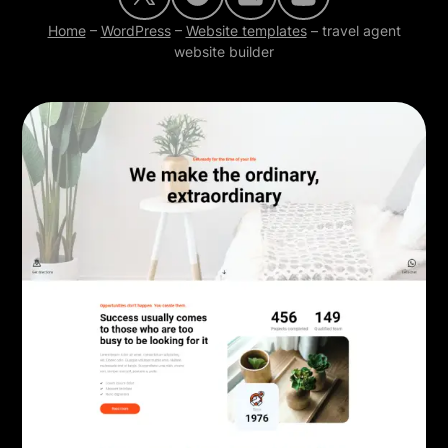
Home
–
WordPress
–
Website templates
–
travel agent
website builder