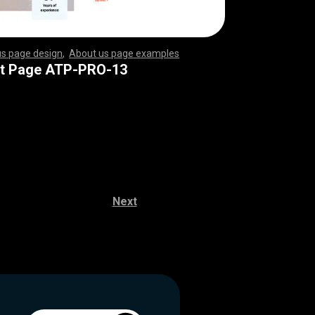
us page design
,
About us page examples
,
,
,
,
,
,
,
,
,
,
,
,
,
,
,
,
,
,
,
,
,
,
,
,
,
,
,
,
,
,
,
,
,
,
,
,
,
,
,
,
,
,
,
,
,
,
,
,
,
,
,
,
,
,
,
,
,
,
,
,
,
,
,
,
,
,
,
,
,
,
,
,
,
,
,
,
,
,
,
,
,
,
,
,
,
,
,
,
,
,
,
,
,
,
,
,
,
,
,
,
,
,
,
,
,
,
,
,
,
,
,
,
,
,
,
,
,
,
,
,
,
,
,
,
,
,
,
,
,
,
,
,
,
,
,
,
,
,
,
,
,
,
,
,
,
,
,
,
,
,
,
,
,
,
,
,
,
,
,
,
,
,
,
,
,
,
,
,
,
,
,
,
,
,
,
,
,
,
,
,
,
,
,
,
,
,
,
,
,
,
,
,
,
,
,
,
,
,
,
,
,
,
,
,
,
,
,
,
,
,
,
,
,
,
,
,
,
,
,
,
,
,
,
,
,
,
,
,
,
,
,
,
,
,
,
,
,
,
,
,
,
,
,
,
,
,
,
,
,
,
,
,
,
,
,
,
,
,
,
,
,
,
,
,
,
,
,
,
,
,
,
,
,
,
,
,
,
,
,
,
,
,
,
,
,
,
,
,
,
,
,
,
,
,
,
,
,
,
,
,
,
,
,
,
,
,
,
,
,
,
,
,
,
,
,
,
,
,
,
,
,
,
,
,
,
,
,
,
,
,
,
,
,
,
,
,
,
,
,
,
,
,
,
,
,
,
,
,
,
,
,
,
,
,
,
,
,
,
,
,
,
,
,
,
,
,
,
,
,
,
,
,
,
,
,
,
,
,
,
,
,
,
,
,
,
,
,
,
,
,
,
,
,
,
,
,
,
,
,
,
,
,
,
,
,
,
,
,
,
,
,
,
,
,
,
,
,
,
,
,
,
,
,
,
t Page ATP-PRO-13
Next