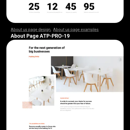
About us page design
,
About us page examples
,
,
,
,
,
,
,
,
,
,
,
,
,
,
,
,
,
,
,
,
,
,
,
,
,
,
,
,
,
,
,
,
,
,
,
,
,
,
,
,
,
,
,
,
,
,
,
,
,
,
,
,
,
,
,
,
,
,
,
,
,
,
,
,
,
,
,
,
,
,
,
,
,
,
,
,
,
,
,
,
,
,
,
,
,
,
,
,
,
,
,
,
,
,
,
,
,
,
,
,
,
,
,
,
,
,
,
,
,
,
,
,
,
,
,
,
,
,
,
,
,
,
,
,
,
,
,
,
,
,
,
,
,
,
,
,
,
,
,
,
,
,
,
,
,
,
,
,
,
,
,
,
,
,
,
,
,
,
,
,
,
,
,
,
,
,
,
,
,
,
,
,
,
,
,
,
,
,
,
,
,
,
,
,
,
,
,
,
,
,
,
,
,
,
,
,
,
,
,
,
,
,
,
,
,
,
,
,
,
,
,
,
,
,
,
,
,
,
,
,
,
,
,
,
,
,
,
,
,
,
,
,
,
,
,
,
,
,
,
,
,
,
,
,
,
,
,
,
,
,
,
,
,
,
,
,
,
,
,
,
,
,
,
,
,
,
,
,
,
,
,
,
,
,
,
,
,
,
,
,
,
,
,
,
,
,
,
,
,
,
,
,
,
,
,
,
,
,
,
,
,
,
,
,
,
,
,
,
,
,
,
,
,
,
,
,
,
,
,
,
,
,
,
,
,
,
,
,
,
,
,
,
,
,
,
,
,
,
,
,
,
,
,
,
,
,
,
,
,
,
,
,
,
,
,
,
,
,
,
,
,
,
,
,
,
,
,
,
,
,
,
,
,
,
,
,
,
,
,
,
,
,
,
,
,
,
,
,
,
,
,
,
,
,
,
,
,
,
,
,
,
,
,
,
,
,
,
,
,
,
,
,
,
,
,
,
,
,
,
,
,
,
,
,
,
,
,
,
,
,
,
,
,
,
,
,
,
,
,
,
,
,
,
,
,
,
,
,
,
,
,
,
,
,
,
,
,
,
,
,
,
,
,
,
,
,
,
,
,
,
,
,
,
,
,
,
,
,
,
,
,
,
About Page ATP-PRO-19