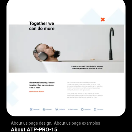
About us page design
,
About us page examples
,
,
,
,
,
,
,
,
,
,
,
,
,
,
,
,
,
,
,
,
,
,
,
,
,
,
,
,
,
,
,
,
,
,
,
,
,
,
,
,
,
,
,
,
,
,
,
,
,
,
,
,
,
,
,
,
,
,
,
,
,
,
,
,
,
,
,
,
,
,
,
,
,
,
,
,
,
,
,
,
,
,
,
,
,
,
,
,
,
,
,
,
,
,
,
,
,
,
,
,
,
,
,
,
,
,
,
,
,
,
,
,
,
,
,
,
,
,
,
,
,
,
,
,
,
,
,
,
,
,
,
,
,
,
,
,
,
,
,
,
,
,
,
,
,
,
,
,
,
,
,
,
,
,
,
,
,
,
,
,
,
,
,
,
,
,
,
,
,
,
,
,
,
,
,
,
,
,
,
,
,
,
,
,
,
,
,
,
,
,
,
,
,
,
,
,
,
,
,
,
,
,
,
,
,
,
,
,
,
,
,
,
,
,
,
,
,
,
,
,
,
,
,
,
,
,
,
,
,
,
,
,
,
,
,
,
,
,
,
,
,
,
,
,
,
,
,
,
,
,
,
,
,
,
,
,
,
,
,
,
,
,
,
,
,
,
,
,
,
,
,
,
,
,
,
,
,
,
,
,
,
,
,
,
,
,
,
,
,
,
,
,
,
,
,
,
,
,
,
,
,
,
,
,
,
,
,
,
,
,
,
,
,
,
,
,
,
,
,
,
,
,
,
,
,
,
,
,
,
,
,
,
,
,
,
,
,
,
,
,
,
,
,
,
,
,
,
,
,
,
,
,
,
,
,
,
,
,
,
,
,
,
,
,
,
,
,
,
,
,
,
,
,
,
,
,
,
,
,
,
,
,
,
,
,
,
,
,
,
,
,
,
,
,
,
,
,
,
,
,
,
,
,
,
,
,
,
,
,
,
,
,
,
,
,
,
,
,
,
,
,
,
,
,
,
,
,
,
,
,
,
,
,
,
,
,
,
,
,
,
,
,
,
,
,
,
,
,
,
,
,
,
,
,
,
,
,
,
,
,
,
,
,
,
,
,
,
,
,
,
,
,
,
,
,
,
,
,
,
,
,
,
About ATP-PRO-15