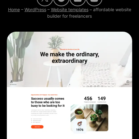
Home
–
WordPress
–
Website templates
–
affordable website
builder for freelancers