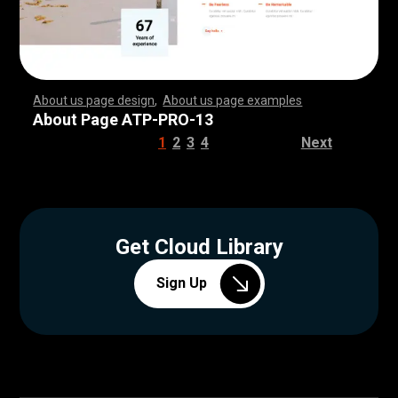
About us page design
,
About us page examples
,
,
,
,
,
,
,
,
,
,
,
,
,
,
,
,
,
,
,
,
,
,
,
,
,
,
,
,
,
,
,
,
,
,
,
,
,
,
,
,
,
,
,
,
,
,
,
,
,
,
,
,
,
,
,
,
,
,
,
,
,
,
,
,
,
,
,
,
,
,
,
,
,
,
,
,
,
,
,
,
,
,
,
,
,
,
,
,
,
,
,
,
,
,
,
,
,
,
,
,
,
,
,
,
,
,
,
,
,
,
,
,
,
,
,
,
,
,
,
,
,
,
,
,
,
,
,
,
,
,
,
,
,
,
,
,
,
,
,
,
,
,
,
,
,
,
,
,
,
,
,
,
,
,
,
,
,
,
,
,
,
,
,
,
,
,
,
,
,
,
,
,
,
,
,
,
,
,
,
,
,
,
,
,
,
,
,
,
,
,
,
,
,
,
,
,
,
,
,
,
,
,
,
,
,
,
,
,
,
,
,
,
,
,
,
,
,
,
,
,
,
,
,
,
,
,
,
,
,
,
,
,
,
,
,
,
,
,
,
,
,
,
,
,
,
,
,
,
,
,
,
,
,
,
,
,
,
,
,
,
,
,
,
,
,
,
,
,
,
,
,
,
,
,
,
,
,
,
,
,
,
,
,
,
,
,
,
,
,
,
,
,
,
,
,
,
,
,
,
,
,
,
,
,
,
,
,
,
,
,
,
,
,
,
,
,
,
,
,
,
,
,
,
,
,
,
,
,
,
,
,
,
,
,
,
,
,
,
,
,
,
,
,
,
,
,
,
,
,
,
,
,
,
,
,
,
,
,
,
,
,
,
,
,
,
,
,
,
,
,
,
,
,
,
,
,
,
,
,
,
,
,
,
,
,
,
,
,
,
,
,
,
,
,
,
,
,
,
,
,
,
,
,
,
,
,
,
,
,
,
,
,
,
,
,
,
,
,
,
,
,
,
,
,
,
,
,
,
,
,
,
,
,
,
,
,
,
,
,
,
,
,
,
,
,
,
,
,
,
,
,
,
,
,
,
,
,
,
,
,
,
,
,
,
,
,
,
,
,
,
,
,
,
,
,
,
,
,
,
,
,
,
About Page ATP-PRO-13
1
2
3
4
Next
Get Cloud Library
Sign Up