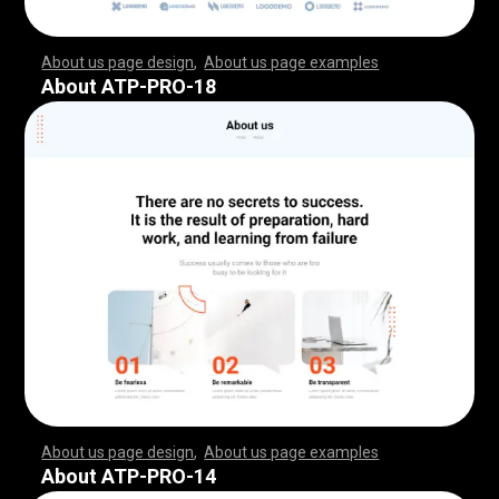
About us page design
,
About us page examples
,
,
,
,
,
,
,
,
,
,
,
,
,
,
,
,
,
,
,
,
,
,
,
,
,
,
,
,
,
,
,
,
,
,
,
,
,
,
,
,
,
,
,
,
,
,
,
,
,
,
,
,
,
,
,
,
,
,
,
,
,
,
,
,
,
,
,
,
,
,
,
,
,
,
,
,
,
,
,
,
,
,
,
,
,
,
,
,
,
,
,
,
,
,
,
,
,
,
,
,
,
,
,
,
,
,
,
,
,
,
,
,
,
,
,
,
,
,
,
,
,
,
,
,
,
,
,
,
,
,
,
,
,
,
,
,
,
,
,
,
,
,
,
,
,
,
,
,
,
,
,
,
,
,
,
,
,
,
,
,
,
,
,
,
,
,
,
,
,
,
,
,
,
,
,
,
,
,
,
,
,
,
,
,
,
,
,
,
,
,
,
,
,
,
,
,
,
,
,
,
,
,
,
,
,
,
,
,
,
,
,
,
,
,
,
,
,
,
,
,
,
,
,
,
,
,
,
,
,
,
,
,
,
,
,
,
,
,
,
,
,
,
,
,
,
,
,
,
,
,
,
,
,
,
,
,
,
,
,
,
,
,
,
,
,
,
,
,
,
,
,
,
,
,
,
,
,
,
,
,
,
,
,
,
,
,
,
,
,
,
,
,
,
,
,
,
,
,
,
,
,
,
,
,
,
,
,
,
,
,
,
,
,
,
,
,
,
,
,
,
,
,
,
,
,
,
,
,
,
,
,
,
,
,
,
,
,
,
,
,
,
,
,
,
,
,
,
,
,
,
,
,
,
,
,
,
,
,
,
,
,
,
,
,
,
,
,
,
,
,
,
,
,
,
,
,
,
,
,
,
,
,
,
,
,
,
,
,
,
,
,
,
,
,
,
,
,
,
,
,
,
,
,
,
,
,
,
,
,
,
,
,
,
,
,
,
,
,
,
,
,
,
,
,
,
,
,
,
,
,
,
,
,
,
,
,
,
,
,
,
,
,
,
,
,
,
,
,
,
,
,
,
,
,
,
,
,
,
,
,
,
,
,
,
,
,
,
,
,
,
,
,
,
,
,
,
,
,
,
,
,
,
About ATP-PRO-18
About us page design
,
About us page examples
,
,
,
,
,
,
,
,
,
,
,
,
,
,
,
,
,
,
,
,
,
,
,
,
,
,
,
,
,
,
,
,
,
,
,
,
,
,
,
,
,
,
,
,
,
,
,
,
,
,
,
,
,
,
,
,
,
,
,
,
,
,
,
,
,
,
,
,
,
,
,
,
,
,
,
,
,
,
,
,
,
,
,
,
,
,
,
,
,
,
,
,
,
,
,
,
,
,
,
,
,
,
,
,
,
,
,
,
,
,
,
,
,
,
,
,
,
,
,
,
,
,
,
,
,
,
,
,
,
,
,
,
,
,
,
,
,
,
,
,
,
,
,
,
,
,
,
,
,
,
,
,
,
,
,
,
,
,
,
,
,
,
,
,
,
,
,
,
,
,
,
,
,
,
,
,
,
,
,
,
,
,
,
,
,
,
,
,
,
,
,
,
,
,
,
,
,
,
,
,
,
,
,
,
,
,
,
,
,
,
,
,
,
,
,
,
,
,
,
,
,
,
,
,
,
,
,
,
,
,
,
,
,
,
,
,
,
,
,
,
,
,
,
,
,
,
,
,
,
,
,
,
,
,
,
,
,
,
,
,
,
,
,
,
,
,
,
,
,
,
,
,
,
,
,
,
,
,
,
,
,
,
,
,
,
,
,
,
,
,
,
,
,
,
,
,
,
,
,
,
,
,
,
,
,
,
,
,
,
,
,
,
,
,
,
,
,
,
,
,
,
,
,
,
,
,
,
,
,
,
,
,
,
,
,
,
,
,
,
,
,
,
,
,
,
,
,
,
,
,
,
,
,
,
,
,
,
,
,
,
,
,
,
,
,
,
,
,
,
,
,
,
,
,
,
,
,
,
,
,
,
,
,
,
,
,
,
,
,
,
,
,
,
,
,
,
,
,
,
,
,
,
,
,
,
,
,
,
,
,
,
,
,
,
,
,
,
,
,
,
,
,
,
,
,
,
,
,
,
,
,
,
,
,
,
,
,
,
,
,
,
,
,
,
,
,
,
,
,
,
,
,
,
,
,
,
,
,
,
,
,
,
,
,
,
,
,
,
,
,
,
,
,
,
,
,
,
,
,
,
,
,
About ATP-PRO-14