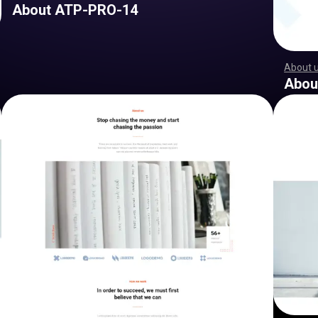
About ATP-PRO-14
About 
,
,
,
,
,
,
,
,
,
,
,
,
,
,
,
,
,
,
,
,
,
,
,
,
,
,
,
,
,
,
,
,
,
,
,
,
,
,
,
,
,
,
,
,
,
,
,
,
,
,
,
,
,
,
,
,
,
,
Abou