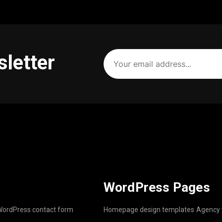
Your
sletter
email
address
(Required)
WordPress Pages
ordPress contact form
Homepage design templates
Agency 