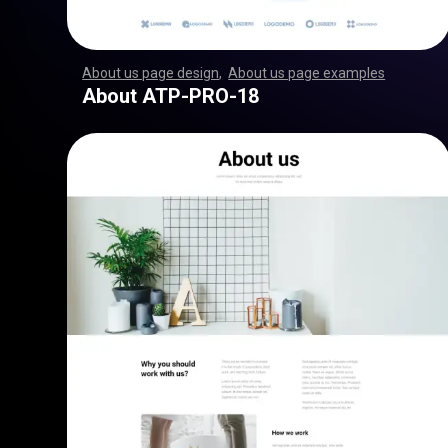
About us page design
,
About us page examples
,
,
,
,
,
,
,
,
,
,
,
,
,
,
,
,
,
,
,
,
,
,
,
,
,
,
,
,
,
,
,
,
,
,
,
,
,
,
,
,
,
,
,
,
,
,
,
,
,
,
,
,
,
,
,
,
,
,
,
,
,
,
,
,
,
,
,
,
,
,
,
,
,
,
,
,
,
,
,
,
,
,
,
,
,
,
,
,
,
,
,
,
,
,
,
,
,
,
,
,
,
,
,
,
,
,
,
,
,
,
,
,
,
,
,
,
,
,
,
,
,
,
,
,
,
,
,
,
,
,
,
,
,
,
,
,
,
,
,
,
,
,
,
,
,
,
,
,
,
,
,
,
,
,
,
,
,
,
,
,
,
,
,
,
,
,
,
,
,
,
,
,
,
,
,
,
,
,
,
,
,
,
,
,
,
,
,
,
,
,
,
,
,
,
,
,
,
,
,
,
,
,
,
,
,
,
,
,
,
,
,
,
,
,
,
,
,
,
,
,
,
,
,
,
,
,
,
,
,
,
,
,
,
,
,
,
,
,
,
,
,
,
,
,
,
,
,
,
,
,
,
,
,
,
,
,
,
,
,
,
,
,
,
,
,
,
,
,
,
,
,
,
,
,
,
,
,
,
,
,
,
,
,
,
,
,
,
,
,
,
,
,
,
,
,
,
,
,
,
,
,
,
,
,
,
,
,
,
,
,
,
,
,
,
,
,
,
,
,
,
,
,
,
,
,
,
,
,
,
,
,
,
,
,
,
,
,
,
,
,
,
,
,
,
,
,
,
,
,
,
,
,
,
,
,
,
,
,
,
,
,
,
,
,
,
,
,
,
,
,
,
,
,
,
,
,
,
,
,
,
,
,
,
,
,
,
,
,
,
,
,
,
,
,
,
,
,
,
,
,
,
,
,
,
,
,
,
,
,
,
,
,
,
,
,
,
,
,
,
,
,
,
,
,
,
,
,
,
,
,
,
,
,
,
,
,
,
,
,
,
,
,
,
,
,
,
,
,
,
,
,
,
,
,
,
,
,
,
,
,
,
,
,
,
,
,
,
,
,
,
,
,
,
,
,
,
,
,
,
,
,
,
About ATP-PRO-18