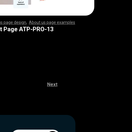
us page design
,
About us page examples
,
,
,
,
,
,
,
,
,
,
,
,
,
,
,
,
,
,
,
,
,
,
,
,
,
,
,
,
,
,
,
,
,
,
,
,
,
,
,
,
,
,
,
,
,
,
,
,
,
,
,
,
,
,
,
,
,
,
,
,
,
,
,
,
,
,
,
,
,
,
,
,
,
,
,
,
,
,
,
,
,
,
,
,
,
,
,
,
,
,
,
,
,
,
,
,
,
,
,
,
,
,
,
,
,
,
,
,
,
,
,
,
,
,
,
,
,
,
,
,
,
,
,
,
,
,
,
,
,
,
,
,
,
,
,
,
,
,
,
,
,
,
,
,
,
,
,
,
,
,
,
,
,
,
,
,
,
,
,
,
,
,
,
,
,
,
,
,
,
,
,
,
,
,
,
,
,
,
,
,
,
,
,
,
,
,
,
,
,
,
,
,
,
,
,
,
,
,
,
,
,
,
,
,
,
,
,
,
,
,
,
,
,
,
,
,
,
,
,
,
,
,
,
,
,
,
,
,
,
,
,
,
,
,
,
,
,
,
,
,
,
,
,
,
,
,
,
,
,
,
,
,
,
,
,
,
,
,
,
,
,
,
,
,
,
,
,
,
,
,
,
,
,
,
,
,
,
,
,
,
,
,
,
,
,
,
,
,
,
,
,
,
,
,
,
,
,
,
,
,
,
,
,
,
,
,
,
,
,
,
,
,
,
,
,
,
,
,
,
,
,
,
,
,
,
,
,
,
,
,
,
,
,
,
,
,
,
,
,
,
,
,
,
,
,
,
,
,
,
,
,
,
,
,
,
,
,
,
,
,
,
,
,
,
,
,
,
,
,
,
,
,
,
,
,
,
,
,
,
,
,
,
,
,
,
,
,
,
,
,
,
,
,
,
,
,
,
,
,
,
,
,
,
,
,
,
,
,
,
,
,
,
,
,
,
,
,
,
,
,
,
,
,
,
t Page ATP-PRO-13
Next