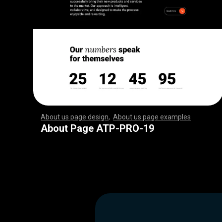
About us page design
,
About us page examples
,
,
,
,
,
,
,
,
,
,
,
,
,
,
,
,
,
,
,
,
,
,
,
,
,
,
,
,
,
,
,
,
,
,
,
,
,
,
,
,
,
,
,
,
,
,
,
,
,
,
,
,
,
,
,
,
,
,
,
,
,
,
,
,
,
,
,
,
,
,
,
,
,
,
,
,
,
,
,
,
,
,
,
,
,
,
,
,
,
,
,
,
,
,
,
,
,
,
,
,
,
,
,
,
,
,
,
,
,
,
,
,
,
,
,
,
,
,
,
,
,
,
,
,
,
,
,
,
,
,
,
,
,
,
,
,
,
,
,
,
,
,
,
,
,
,
,
,
,
,
,
,
,
,
,
,
,
,
,
,
,
,
,
,
,
,
,
,
,
,
,
,
,
,
,
,
,
,
,
,
,
,
,
,
,
,
,
,
,
,
,
,
,
,
,
,
,
,
,
,
,
,
,
,
,
,
,
,
,
,
,
,
,
,
,
,
,
,
,
,
,
,
,
,
,
,
,
,
,
,
,
,
,
,
,
,
,
,
,
,
,
,
,
,
,
,
,
,
,
,
,
,
,
,
,
,
,
,
,
,
,
,
,
,
,
,
,
,
,
,
,
,
,
,
,
,
,
,
,
,
,
,
,
,
,
,
,
,
,
,
,
,
,
,
,
,
,
,
,
,
,
,
,
,
,
,
,
,
,
,
,
,
,
,
,
,
,
,
,
,
,
,
,
,
,
,
,
,
,
,
,
,
,
,
,
,
,
,
,
,
,
,
,
,
,
,
,
,
,
,
,
,
,
,
,
,
,
,
,
,
,
,
,
,
,
,
,
,
,
,
,
,
,
,
,
,
,
,
,
,
,
,
,
,
,
,
,
,
,
,
,
,
,
,
,
,
,
,
,
,
,
,
,
,
,
,
,
,
,
,
,
,
,
,
,
,
,
,
,
,
,
,
,
,
,
,
,
,
,
,
,
,
,
,
,
,
,
,
,
,
,
,
,
,
,
,
,
,
,
,
,
,
,
,
,
,
,
,
,
,
,
,
,
,
,
,
,
,
,
,
,
,
,
,
,
,
,
,
,
,
,
,
About Page ATP-PRO-19