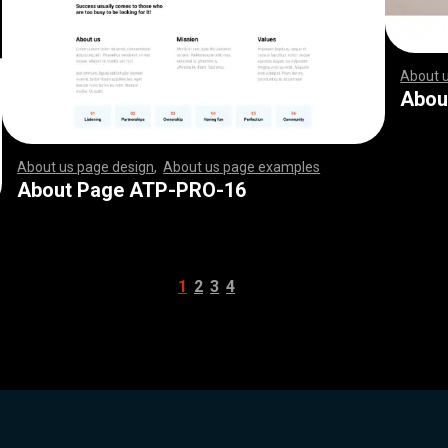
About 
,
,
,
,
,
,
,
,
,
,
,
,
,
,
,
,
,
,
,
,
,
,
,
,
,
,
,
,
,
,
,
,
,
,
,
,
,
,
,
,
,
,
,
,
,
,
,
,
,
,
,
,
,
,
,
,
,
,
Abou
About us page design
,
About us page examples
,
,
,
,
,
,
,
,
,
,
,
,
,
,
,
,
,
,
,
,
,
,
,
,
,
,
,
,
,
,
,
,
,
,
,
,
,
,
,
,
,
,
,
,
,
,
,
,
,
,
,
,
,
,
,
,
,
,
,
,
,
,
,
,
,
,
,
,
,
,
,
,
,
,
,
,
,
,
,
,
,
,
,
,
,
,
,
,
,
,
,
,
,
,
,
,
,
,
,
,
,
,
,
,
,
,
,
,
,
,
,
,
,
,
,
,
,
,
,
,
,
,
,
,
,
,
,
,
,
,
,
,
,
,
,
,
,
,
,
,
,
,
,
,
,
,
,
,
,
,
,
,
,
,
,
,
,
,
,
,
,
,
,
,
,
,
,
,
,
,
,
,
,
,
,
,
,
,
,
,
,
,
,
,
,
,
,
,
,
,
,
,
,
,
,
,
,
,
,
,
,
,
,
,
,
,
,
,
,
,
,
,
,
,
,
,
,
,
,
,
,
,
,
,
,
,
,
,
,
,
,
,
,
,
,
,
,
,
,
,
,
,
,
,
,
,
,
,
,
,
,
,
,
,
,
,
,
,
,
,
,
,
,
,
,
,
,
,
,
,
,
,
,
,
,
,
,
,
,
,
,
,
,
,
,
,
,
,
,
,
,
,
,
,
,
,
,
,
,
,
,
,
,
,
,
,
,
,
,
,
,
,
,
,
,
,
,
,
,
,
,
,
,
,
,
,
,
,
,
,
,
,
,
,
,
,
,
,
,
,
,
,
,
,
,
,
,
,
,
,
,
,
,
,
,
,
,
,
,
,
,
,
,
,
,
,
,
,
,
,
,
,
,
,
,
,
,
,
,
,
,
,
,
,
,
,
,
,
,
,
,
,
,
,
,
,
,
,
,
,
,
,
,
,
,
,
,
,
,
,
,
,
,
,
,
,
,
,
,
,
,
,
,
,
,
,
,
,
,
,
,
,
,
,
,
,
,
,
,
,
,
,
,
,
,
,
,
,
,
,
,
,
,
,
,
,
,
,
,
,
,
,
,
,
,
,
,
,
,
,
,
,
,
,
,
,
,
,
,
,
,
,
About Page ATP-PRO-16
1
2
3
4