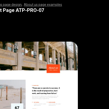
us page design
,
About us page examples
,
,
,
,
,
,
,
,
,
,
,
,
,
,
,
,
,
,
,
,
,
,
,
,
,
,
,
,
,
,
,
,
,
,
,
,
,
,
,
,
,
,
,
,
,
,
,
,
,
,
,
,
,
,
,
,
,
,
,
,
,
,
,
,
,
,
,
,
,
,
,
,
,
,
,
,
,
,
,
,
,
,
,
,
,
,
,
,
,
,
,
,
,
,
,
,
,
,
,
,
,
,
,
,
,
,
,
,
,
,
,
,
,
,
,
,
,
,
,
,
,
,
,
,
,
,
,
,
,
,
,
,
,
,
,
,
,
,
,
,
,
,
,
,
,
,
,
,
,
,
,
,
,
,
,
,
,
,
,
,
,
,
,
,
,
,
,
,
,
,
,
,
,
,
,
,
,
,
,
,
,
,
,
,
,
,
,
,
,
,
,
,
,
,
,
,
,
,
,
,
,
,
,
,
,
,
,
,
,
,
,
,
,
,
,
,
,
,
,
,
,
,
,
,
,
,
,
,
,
,
,
,
,
,
,
,
,
,
,
,
,
,
,
,
,
,
,
,
,
,
,
,
,
,
,
,
,
,
,
,
,
,
,
,
,
,
,
,
,
,
,
,
,
,
,
,
,
,
,
,
,
,
,
,
,
,
,
,
,
,
,
,
,
,
,
,
,
,
,
,
,
,
,
,
,
,
,
,
,
,
,
,
,
,
,
,
,
,
,
,
,
,
,
,
,
,
,
,
,
,
,
,
,
,
,
,
,
,
,
,
,
,
,
,
,
,
,
,
,
,
,
,
,
,
,
,
,
,
,
,
,
,
,
,
,
,
,
,
,
,
,
,
,
,
,
,
,
,
,
,
,
,
,
,
,
,
,
,
,
,
,
,
,
,
,
,
,
,
,
,
,
,
,
,
,
,
,
,
,
,
,
,
,
,
,
,
,
,
,
,
,
,
,
,
t Page ATP-PRO-07