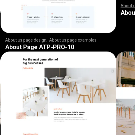
About 
,
,
,
,
,
,
,
,
,
,
,
,
,
,
,
,
,
,
,
,
,
,
,
,
,
,
,
,
,
,
,
,
,
,
,
,
,
,
,
,
,
,
,
,
,
,
,
,
,
,
,
,
,
,
,
,
,
,
Abou
About us page design
,
About us page examples
,
,
,
,
,
,
,
,
,
,
,
,
,
,
,
,
,
,
,
,
,
,
,
,
,
,
,
,
,
,
,
,
,
,
,
,
,
,
,
,
,
,
,
,
,
,
,
,
,
,
,
,
,
,
,
,
,
,
,
,
,
,
,
,
,
,
,
,
,
,
,
,
,
,
,
,
,
,
,
,
,
,
,
,
,
,
,
,
,
,
,
,
,
,
,
,
,
,
,
,
,
,
,
,
,
,
,
,
,
,
,
,
,
,
,
,
,
,
,
,
,
,
,
,
,
,
,
,
,
,
,
,
,
,
,
,
,
,
,
,
,
,
,
,
,
,
,
,
,
,
,
,
,
,
,
,
,
,
,
,
,
,
,
,
,
,
,
,
,
,
,
,
,
,
,
,
,
,
,
,
,
,
,
,
,
,
,
,
,
,
,
,
,
,
,
,
,
,
,
,
,
,
,
,
,
,
,
,
,
,
,
,
,
,
,
,
,
,
,
,
,
,
,
,
,
,
,
,
,
,
,
,
,
,
,
,
,
,
,
,
,
,
,
,
,
,
,
,
,
,
,
,
,
,
,
,
,
,
,
,
,
,
,
,
,
,
,
,
,
,
,
,
,
,
,
,
,
,
,
,
,
,
,
,
,
,
,
,
,
,
,
,
,
,
,
,
,
,
,
,
,
,
,
,
,
,
,
,
,
,
,
,
,
,
,
,
,
,
,
,
,
,
,
,
,
,
,
,
,
,
,
,
,
,
,
,
,
,
,
,
,
,
,
,
,
,
,
,
,
,
,
,
,
,
,
,
,
,
,
,
,
,
,
,
,
,
,
,
,
,
,
,
,
,
,
,
,
,
,
,
,
,
,
,
,
,
,
,
,
,
,
,
,
,
,
,
,
,
,
,
,
,
,
,
,
,
,
,
,
,
,
,
,
,
,
,
,
,
,
,
,
,
,
,
,
,
,
,
,
,
,
,
,
,
,
,
,
,
,
,
,
,
,
,
,
,
,
,
,
,
,
,
,
,
,
,
,
,
,
,
,
,
,
,
,
,
,
,
,
,
,
,
,
,
,
,
,
,
,
,
,
,
About Page ATP-PRO-10