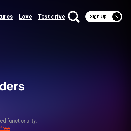
tures
Love
Test drive
Sign Up
lders
ed functionality.
 free