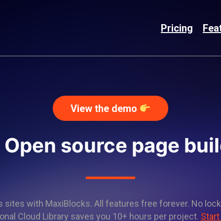
Pricing
Fea
View the demo
 Open source page bui
sites with MaxiBlocks. All features free forever. No lock
onal Cloud Library saves you 10+ hours per project.
Start