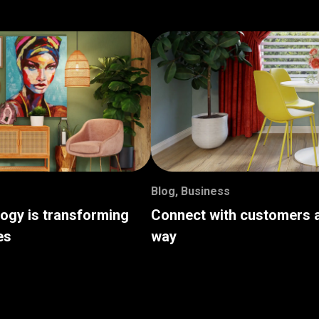
Blog
,
Business
logy is transforming
Connect with customers a
es
way