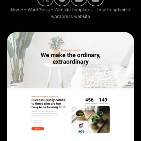
Home
–
WordPress
–
Website templates
–
how to optimize
wordpress website