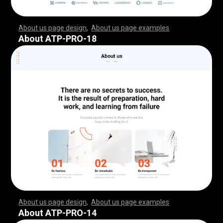
About us page design
,
About us page examples
,
,
,
,
,
,
,
,
,
,
,
,
,
,
,
,
,
,
,
,
,
,
,
,
,
,
,
,
,
,
,
,
,
,
,
,
,
,
,
,
,
,
,
,
,
,
,
,
,
,
,
,
,
,
,
,
,
,
,
,
,
,
,
,
,
,
,
,
,
,
,
,
,
,
,
,
,
,
,
,
,
,
,
,
,
,
,
,
,
,
,
,
,
,
,
,
,
,
,
,
,
,
,
,
,
,
,
,
,
,
,
,
,
,
,
,
,
,
,
,
,
,
,
,
,
,
,
,
,
,
,
,
,
,
,
,
,
,
,
,
,
,
,
,
,
,
,
,
,
,
,
,
,
,
,
,
,
,
,
,
,
,
,
,
,
,
,
,
,
,
,
,
,
,
,
,
,
,
,
,
,
,
,
,
,
,
,
,
,
,
,
,
,
,
,
,
,
,
,
,
,
,
,
,
,
,
,
,
,
,
,
,
,
,
,
,
,
,
,
,
,
,
,
,
,
,
,
,
,
,
,
,
,
,
,
,
,
,
,
,
,
,
,
,
,
,
,
,
,
,
,
,
,
,
,
,
,
,
,
,
,
,
,
,
,
,
,
,
,
,
,
,
,
,
,
,
,
,
,
,
,
,
,
,
,
,
,
,
,
,
,
,
,
,
,
,
,
,
,
,
,
,
,
,
,
,
,
,
,
,
,
,
,
,
,
,
,
,
,
,
,
,
,
,
,
,
,
,
,
,
,
,
,
,
,
,
,
,
,
,
,
,
,
,
,
,
,
,
,
,
,
,
,
,
,
,
,
,
,
,
,
,
,
,
,
,
,
,
,
,
,
,
,
,
,
,
,
,
,
,
,
,
,
,
,
,
,
,
,
,
,
,
,
,
,
,
,
,
,
,
,
,
,
,
,
,
,
,
,
,
,
,
,
,
,
,
,
,
,
,
,
,
,
,
,
,
,
,
,
,
,
,
,
,
,
,
,
,
,
,
,
,
,
,
,
,
,
,
,
,
,
,
,
,
,
,
,
,
,
,
,
,
,
,
,
,
,
,
,
,
,
,
,
,
,
,
,
,
,
,
,
,
About ATP-PRO-18
About us page design
,
About us page examples
,
,
,
,
,
,
,
,
,
,
,
,
,
,
,
,
,
,
,
,
,
,
,
,
,
,
,
,
,
,
,
,
,
,
,
,
,
,
,
,
,
,
,
,
,
,
,
,
,
,
,
,
,
,
,
,
,
,
,
,
,
,
,
,
,
,
,
,
,
,
,
,
,
,
,
,
,
,
,
,
,
,
,
,
,
,
,
,
,
,
,
,
,
,
,
,
,
,
,
,
,
,
,
,
,
,
,
,
,
,
,
,
,
,
,
,
,
,
,
,
,
,
,
,
,
,
,
,
,
,
,
,
,
,
,
,
,
,
,
,
,
,
,
,
,
,
,
,
,
,
,
,
,
,
,
,
,
,
,
,
,
,
,
,
,
,
,
,
,
,
,
,
,
,
,
,
,
,
,
,
,
,
,
,
,
,
,
,
,
,
,
,
,
,
,
,
,
,
,
,
,
,
,
,
,
,
,
,
,
,
,
,
,
,
,
,
,
,
,
,
,
,
,
,
,
,
,
,
,
,
,
,
,
,
,
,
,
,
,
,
,
,
,
,
,
,
,
,
,
,
,
,
,
,
,
,
,
,
,
,
,
,
,
,
,
,
,
,
,
,
,
,
,
,
,
,
,
,
,
,
,
,
,
,
,
,
,
,
,
,
,
,
,
,
,
,
,
,
,
,
,
,
,
,
,
,
,
,
,
,
,
,
,
,
,
,
,
,
,
,
,
,
,
,
,
,
,
,
,
,
,
,
,
,
,
,
,
,
,
,
,
,
,
,
,
,
,
,
,
,
,
,
,
,
,
,
,
,
,
,
,
,
,
,
,
,
,
,
,
,
,
,
,
,
,
,
,
,
,
,
,
,
,
,
,
,
,
,
,
,
,
,
,
,
,
,
,
,
,
,
,
,
,
,
,
,
,
,
,
,
,
,
,
,
,
,
,
,
,
,
,
,
,
,
,
,
,
,
,
,
,
,
,
,
,
,
,
,
,
,
,
,
,
,
,
,
,
,
,
,
,
,
,
,
,
,
,
,
,
,
,
,
,
,
,
,
,
,
,
,
,
,
,
,
,
,
,
,
,
,
,
,
About ATP-PRO-14