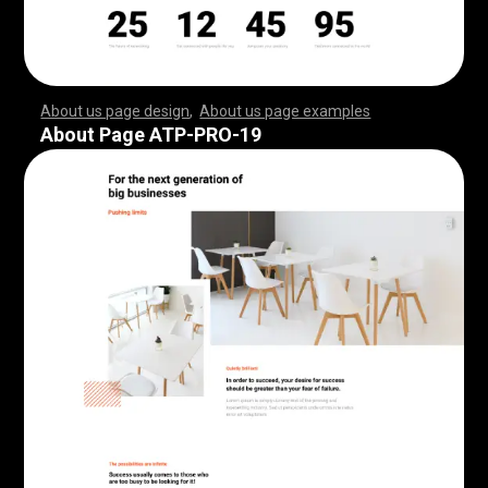
About us page design
,
About us page examples
,
,
,
,
,
,
,
,
,
,
,
,
,
,
,
,
,
,
,
,
,
,
,
,
,
,
,
,
,
,
,
,
,
,
,
,
,
,
,
,
,
,
,
,
,
,
,
,
,
,
,
,
,
,
,
,
,
,
,
,
,
,
,
,
,
,
,
,
,
,
,
,
,
,
,
,
,
,
,
,
,
,
,
,
,
,
,
,
,
,
,
,
,
,
,
,
,
,
,
,
,
,
,
,
,
,
,
,
,
,
,
,
,
,
,
,
,
,
,
,
,
,
,
,
,
,
,
,
,
,
,
,
,
,
,
,
,
,
,
,
,
,
,
,
,
,
,
,
,
,
,
,
,
,
,
,
,
,
,
,
,
,
,
,
,
,
,
,
,
,
,
,
,
,
,
,
,
,
,
,
,
,
,
,
,
,
,
,
,
,
,
,
,
,
,
,
,
,
,
,
,
,
,
,
,
,
,
,
,
,
,
,
,
,
,
,
,
,
,
,
,
,
,
,
,
,
,
,
,
,
,
,
,
,
,
,
,
,
,
,
,
,
,
,
,
,
,
,
,
,
,
,
,
,
,
,
,
,
,
,
,
,
,
,
,
,
,
,
,
,
,
,
,
,
,
,
,
,
,
,
,
,
,
,
,
,
,
,
,
,
,
,
,
,
,
,
,
,
,
,
,
,
,
,
,
,
,
,
,
,
,
,
,
,
,
,
,
,
,
,
,
,
,
,
,
,
,
,
,
,
,
,
,
,
,
,
,
,
,
,
,
,
,
,
,
,
,
,
,
,
,
,
,
,
,
,
,
,
,
,
,
,
,
,
,
,
,
,
,
,
,
,
,
,
,
,
,
,
,
,
,
,
,
,
,
,
,
,
,
,
,
,
,
,
,
,
,
,
,
,
,
,
,
,
,
,
,
,
,
,
,
,
,
,
,
,
,
,
,
,
,
,
,
,
,
,
,
,
,
,
,
,
,
,
,
,
,
,
,
,
,
,
,
,
,
,
,
,
,
,
,
,
,
,
,
,
,
,
,
,
,
,
,
,
,
,
,
,
,
,
,
,
,
,
,
,
,
,
,
,
,
,
About Page ATP-PRO-19