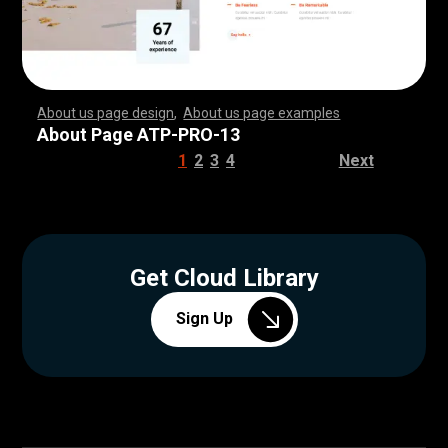
About us page design
,
About us page examples
,
,
,
,
,
,
,
,
,
,
,
,
,
,
,
,
,
,
,
,
,
,
,
,
,
,
,
,
,
,
,
,
,
,
,
,
,
,
,
,
,
,
,
,
,
,
,
,
,
,
,
,
,
,
,
,
,
,
,
,
,
,
,
,
,
,
,
,
,
,
,
,
,
,
,
,
,
,
,
,
,
,
,
,
,
,
,
,
,
,
,
,
,
,
,
,
,
,
,
,
,
,
,
,
,
,
,
,
,
,
,
,
,
,
,
,
,
,
,
,
,
,
,
,
,
,
,
,
,
,
,
,
,
,
,
,
,
,
,
,
,
,
,
,
,
,
,
,
,
,
,
,
,
,
,
,
,
,
,
,
,
,
,
,
,
,
,
,
,
,
,
,
,
,
,
,
,
,
,
,
,
,
,
,
,
,
,
,
,
,
,
,
,
,
,
,
,
,
,
,
,
,
,
,
,
,
,
,
,
,
,
,
,
,
,
,
,
,
,
,
,
,
,
,
,
,
,
,
,
,
,
,
,
,
,
,
,
,
,
,
,
,
,
,
,
,
,
,
,
,
,
,
,
,
,
,
,
,
,
,
,
,
,
,
,
,
,
,
,
,
,
,
,
,
,
,
,
,
,
,
,
,
,
,
,
,
,
,
,
,
,
,
,
,
,
,
,
,
,
,
,
,
,
,
,
,
,
,
,
,
,
,
,
,
,
,
,
,
,
,
,
,
,
,
,
,
,
,
,
,
,
,
,
,
,
,
,
,
,
,
,
,
,
,
,
,
,
,
,
,
,
,
,
,
,
,
,
,
,
,
,
,
,
,
,
,
,
,
,
,
,
,
,
,
,
,
,
,
,
,
,
,
,
,
,
,
,
,
,
,
,
,
,
,
,
,
,
,
,
,
,
,
,
,
,
,
,
,
,
,
,
,
,
,
,
,
,
,
,
,
,
,
,
,
,
,
,
,
,
,
,
,
,
,
,
,
,
,
,
,
,
,
,
,
,
,
,
,
,
,
,
,
,
,
,
,
,
,
,
,
,
,
,
,
,
,
,
,
,
,
,
,
,
,
,
,
,
,
,
,
,
,
About Page ATP-PRO-13
1
2
3
4
Next
Get Cloud Library
Sign Up