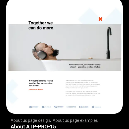
About us page design
,
About us page examples
,
,
,
,
,
,
,
,
,
,
,
,
,
,
,
,
,
,
,
,
,
,
,
,
,
,
,
,
,
,
,
,
,
,
,
,
,
,
,
,
,
,
,
,
,
,
,
,
,
,
,
,
,
,
,
,
,
,
,
,
,
,
,
,
,
,
,
,
,
,
,
,
,
,
,
,
,
,
,
,
,
,
,
,
,
,
,
,
,
,
,
,
,
,
,
,
,
,
,
,
,
,
,
,
,
,
,
,
,
,
,
,
,
,
,
,
,
,
,
,
,
,
,
,
,
,
,
,
,
,
,
,
,
,
,
,
,
,
,
,
,
,
,
,
,
,
,
,
,
,
,
,
,
,
,
,
,
,
,
,
,
,
,
,
,
,
,
,
,
,
,
,
,
,
,
,
,
,
,
,
,
,
,
,
,
,
,
,
,
,
,
,
,
,
,
,
,
,
,
,
,
,
,
,
,
,
,
,
,
,
,
,
,
,
,
,
,
,
,
,
,
,
,
,
,
,
,
,
,
,
,
,
,
,
,
,
,
,
,
,
,
,
,
,
,
,
,
,
,
,
,
,
,
,
,
,
,
,
,
,
,
,
,
,
,
,
,
,
,
,
,
,
,
,
,
,
,
,
,
,
,
,
,
,
,
,
,
,
,
,
,
,
,
,
,
,
,
,
,
,
,
,
,
,
,
,
,
,
,
,
,
,
,
,
,
,
,
,
,
,
,
,
,
,
,
,
,
,
,
,
,
,
,
,
,
,
,
,
,
,
,
,
,
,
,
,
,
,
,
,
,
,
,
,
,
,
,
,
,
,
,
,
,
,
,
,
,
,
,
,
,
,
,
,
,
,
,
,
,
,
,
,
,
,
,
,
,
,
,
,
,
,
,
,
,
,
,
,
,
,
,
,
,
,
,
,
,
,
,
,
,
,
,
,
,
,
,
,
,
,
,
,
,
,
,
,
,
,
,
,
,
,
,
,
,
,
,
,
,
,
,
,
,
,
,
,
,
,
,
,
,
,
,
,
,
,
,
,
,
,
,
,
,
,
,
,
,
,
,
,
,
,
,
,
,
,
,
,
,
,
,
,
About ATP-PRO-15