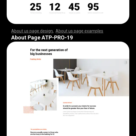
About us page design
,
About us page examples
,
,
,
,
,
,
,
,
,
,
,
,
,
,
,
,
,
,
,
,
,
,
,
,
,
,
,
,
,
,
,
,
,
,
,
,
,
,
,
,
,
,
,
,
,
,
,
,
,
,
,
,
,
,
,
,
,
,
,
,
,
,
,
,
,
,
,
,
,
,
,
,
,
,
,
,
,
,
,
,
,
,
,
,
,
,
,
,
,
,
,
,
,
,
,
,
,
,
,
,
,
,
,
,
,
,
,
,
,
,
,
,
,
,
,
,
,
,
,
,
,
,
,
,
,
,
,
,
,
,
,
,
,
,
,
,
,
,
,
,
,
,
,
,
,
,
,
,
,
,
,
,
,
,
,
,
,
,
,
,
,
,
,
,
,
,
,
,
,
,
,
,
,
,
,
,
,
,
,
,
,
,
,
,
,
,
,
,
,
,
,
,
,
,
,
,
,
,
,
,
,
,
,
,
,
,
,
,
,
,
,
,
,
,
,
,
,
,
,
,
,
,
,
,
,
,
,
,
,
,
,
,
,
,
,
,
,
,
,
,
,
,
,
,
,
,
,
,
,
,
,
,
,
,
,
,
,
,
,
,
,
,
,
,
,
,
,
,
,
,
,
,
,
,
,
,
,
,
,
,
,
,
,
,
,
,
,
,
,
,
,
,
,
,
,
,
,
,
,
,
,
,
,
,
,
,
,
,
,
,
,
,
,
,
,
,
,
,
,
,
,
,
,
,
,
,
,
,
,
,
,
,
,
,
,
,
,
,
,
,
,
,
,
,
,
,
,
,
,
,
,
,
,
,
,
,
,
,
,
,
,
,
,
,
,
,
,
,
,
,
,
,
,
,
,
,
,
,
,
,
,
,
,
,
,
,
,
,
,
,
,
,
,
,
,
,
,
,
,
,
,
,
,
,
,
,
,
,
,
,
,
,
,
,
,
,
,
,
,
,
,
,
,
,
,
,
,
,
,
,
,
,
,
,
,
,
,
,
,
,
,
,
,
,
,
,
,
,
,
,
,
,
,
,
,
,
,
,
,
,
,
,
,
,
,
,
,
,
,
,
,
,
,
,
,
,
,
,
,
,
,
,
About Page ATP-PRO-19