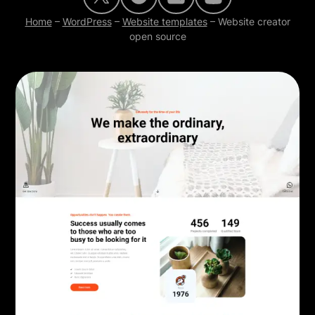
Home
–
WordPress
–
Website templates
–
Website creator
open source