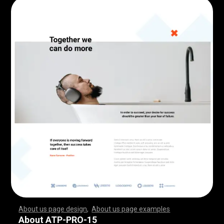
About us page design
,
About us page examples
,
,
,
,
,
,
,
,
,
,
,
,
,
,
,
,
,
,
,
,
,
,
,
,
,
,
,
,
,
,
,
,
,
,
,
,
,
,
,
,
,
,
,
,
,
,
,
,
,
,
,
,
,
,
,
,
,
,
,
,
,
,
,
,
,
,
,
,
,
,
,
,
,
,
,
,
,
,
,
,
,
,
,
,
,
,
,
,
,
,
,
,
,
,
,
,
,
,
,
,
,
,
,
,
,
,
,
,
,
,
,
,
,
,
,
,
,
,
,
,
,
,
,
,
,
,
,
,
,
,
,
,
,
,
,
,
,
,
,
,
,
,
,
,
,
,
,
,
,
,
,
,
,
,
,
,
,
,
,
,
,
,
,
,
,
,
,
,
,
,
,
,
,
,
,
,
,
,
,
,
,
,
,
,
,
,
,
,
,
,
,
,
,
,
,
,
,
,
,
,
,
,
,
,
,
,
,
,
,
,
,
,
,
,
,
,
,
,
,
,
,
,
,
,
,
,
,
,
,
,
,
,
,
,
,
,
,
,
,
,
,
,
,
,
,
,
,
,
,
,
,
,
,
,
,
,
,
,
,
,
,
,
,
,
,
,
,
,
,
,
,
,
,
,
,
,
,
,
,
,
,
,
,
,
,
,
,
,
,
,
,
,
,
,
,
,
,
,
,
,
,
,
,
,
,
,
,
,
,
,
,
,
,
,
,
,
,
,
,
,
,
,
,
,
,
,
,
,
,
,
,
,
,
,
,
,
,
,
,
,
,
,
,
,
,
,
,
,
,
,
,
,
,
,
,
,
,
,
,
,
,
,
,
,
,
,
,
,
,
,
,
,
,
,
,
,
,
,
,
,
,
,
,
,
,
,
,
,
,
,
,
,
,
,
,
,
,
,
,
,
,
,
,
,
,
,
,
,
,
,
,
,
,
,
,
,
,
,
,
,
,
,
,
,
,
,
,
,
,
,
,
,
,
,
,
,
,
,
,
,
,
,
,
,
,
,
,
,
,
,
,
,
,
,
,
,
,
,
,
,
,
,
,
,
,
,
,
,
,
,
,
,
,
,
,
,
,
,
,
,
,
,
About ATP-PRO-15