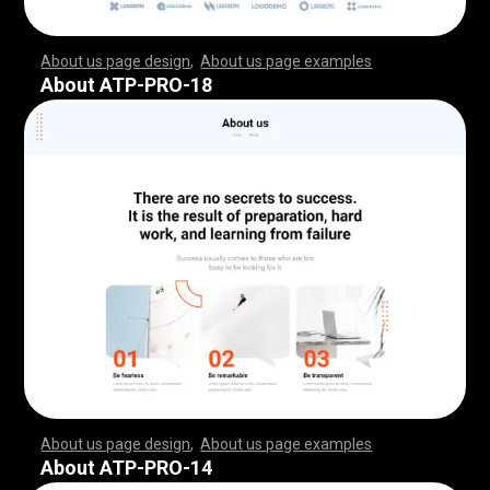
About us page design
,
About us page examples
,
,
,
,
,
,
,
,
,
,
,
,
,
,
,
,
,
,
,
,
,
,
,
,
,
,
,
,
,
,
,
,
,
,
,
,
,
,
,
,
,
,
,
,
,
,
,
,
,
,
,
,
,
,
,
,
,
,
,
,
,
,
,
,
,
,
,
,
,
,
,
,
,
,
,
,
,
,
,
,
,
,
,
,
,
,
,
,
,
,
,
,
,
,
,
,
,
,
,
,
,
,
,
,
,
,
,
,
,
,
,
,
,
,
,
,
,
,
,
,
,
,
,
,
,
,
,
,
,
,
,
,
,
,
,
,
,
,
,
,
,
,
,
,
,
,
,
,
,
,
,
,
,
,
,
,
,
,
,
,
,
,
,
,
,
,
,
,
,
,
,
,
,
,
,
,
,
,
,
,
,
,
,
,
,
,
,
,
,
,
,
,
,
,
,
,
,
,
,
,
,
,
,
,
,
,
,
,
,
,
,
,
,
,
,
,
,
,
,
,
,
,
,
,
,
,
,
,
,
,
,
,
,
,
,
,
,
,
,
,
,
,
,
,
,
,
,
,
,
,
,
,
,
,
,
,
,
,
,
,
,
,
,
,
,
,
,
,
,
,
,
,
,
,
,
,
,
,
,
,
,
,
,
,
,
,
,
,
,
,
,
,
,
,
,
,
,
,
,
,
,
,
,
,
,
,
,
,
,
,
,
,
,
,
,
,
,
,
,
,
,
,
,
,
,
,
,
,
,
,
,
,
,
,
,
,
,
,
,
,
,
,
,
,
,
,
,
,
,
,
,
,
,
,
,
,
,
,
,
,
,
,
,
,
,
,
,
,
,
,
,
,
,
,
,
,
,
,
,
,
,
,
,
,
,
,
,
,
,
,
,
,
,
,
,
,
,
,
,
,
,
,
,
,
,
,
,
,
,
,
,
,
,
,
,
,
,
,
,
,
,
,
,
,
,
,
,
,
,
,
,
,
,
,
,
,
,
,
,
,
,
,
,
,
,
,
,
,
,
,
,
,
,
,
,
,
,
,
,
,
,
,
,
,
,
,
,
,
,
,
,
,
,
,
,
,
,
,
,
,
,
,
About ATP-PRO-18
About us page design
,
About us page examples
,
,
,
,
,
,
,
,
,
,
,
,
,
,
,
,
,
,
,
,
,
,
,
,
,
,
,
,
,
,
,
,
,
,
,
,
,
,
,
,
,
,
,
,
,
,
,
,
,
,
,
,
,
,
,
,
,
,
,
,
,
,
,
,
,
,
,
,
,
,
,
,
,
,
,
,
,
,
,
,
,
,
,
,
,
,
,
,
,
,
,
,
,
,
,
,
,
,
,
,
,
,
,
,
,
,
,
,
,
,
,
,
,
,
,
,
,
,
,
,
,
,
,
,
,
,
,
,
,
,
,
,
,
,
,
,
,
,
,
,
,
,
,
,
,
,
,
,
,
,
,
,
,
,
,
,
,
,
,
,
,
,
,
,
,
,
,
,
,
,
,
,
,
,
,
,
,
,
,
,
,
,
,
,
,
,
,
,
,
,
,
,
,
,
,
,
,
,
,
,
,
,
,
,
,
,
,
,
,
,
,
,
,
,
,
,
,
,
,
,
,
,
,
,
,
,
,
,
,
,
,
,
,
,
,
,
,
,
,
,
,
,
,
,
,
,
,
,
,
,
,
,
,
,
,
,
,
,
,
,
,
,
,
,
,
,
,
,
,
,
,
,
,
,
,
,
,
,
,
,
,
,
,
,
,
,
,
,
,
,
,
,
,
,
,
,
,
,
,
,
,
,
,
,
,
,
,
,
,
,
,
,
,
,
,
,
,
,
,
,
,
,
,
,
,
,
,
,
,
,
,
,
,
,
,
,
,
,
,
,
,
,
,
,
,
,
,
,
,
,
,
,
,
,
,
,
,
,
,
,
,
,
,
,
,
,
,
,
,
,
,
,
,
,
,
,
,
,
,
,
,
,
,
,
,
,
,
,
,
,
,
,
,
,
,
,
,
,
,
,
,
,
,
,
,
,
,
,
,
,
,
,
,
,
,
,
,
,
,
,
,
,
,
,
,
,
,
,
,
,
,
,
,
,
,
,
,
,
,
,
,
,
,
,
,
,
,
,
,
,
,
,
,
,
,
,
,
,
,
,
,
,
,
,
,
,
,
,
,
,
,
,
,
,
,
,
,
,
,
,
,
,
About ATP-PRO-14