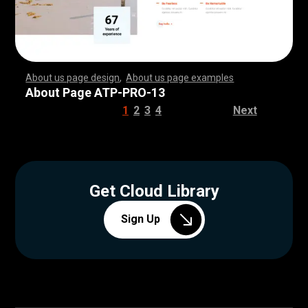
About us page design
,
About us page examples
,
,
,
,
,
,
,
,
,
,
,
,
,
,
,
,
,
,
,
,
,
,
,
,
,
,
,
,
,
,
,
,
,
,
,
,
,
,
,
,
,
,
,
,
,
,
,
,
,
,
,
,
,
,
,
,
,
,
,
,
,
,
,
,
,
,
,
,
,
,
,
,
,
,
,
,
,
,
,
,
,
,
,
,
,
,
,
,
,
,
,
,
,
,
,
,
,
,
,
,
,
,
,
,
,
,
,
,
,
,
,
,
,
,
,
,
,
,
,
,
,
,
,
,
,
,
,
,
,
,
,
,
,
,
,
,
,
,
,
,
,
,
,
,
,
,
,
,
,
,
,
,
,
,
,
,
,
,
,
,
,
,
,
,
,
,
,
,
,
,
,
,
,
,
,
,
,
,
,
,
,
,
,
,
,
,
,
,
,
,
,
,
,
,
,
,
,
,
,
,
,
,
,
,
,
,
,
,
,
,
,
,
,
,
,
,
,
,
,
,
,
,
,
,
,
,
,
,
,
,
,
,
,
,
,
,
,
,
,
,
,
,
,
,
,
,
,
,
,
,
,
,
,
,
,
,
,
,
,
,
,
,
,
,
,
,
,
,
,
,
,
,
,
,
,
,
,
,
,
,
,
,
,
,
,
,
,
,
,
,
,
,
,
,
,
,
,
,
,
,
,
,
,
,
,
,
,
,
,
,
,
,
,
,
,
,
,
,
,
,
,
,
,
,
,
,
,
,
,
,
,
,
,
,
,
,
,
,
,
,
,
,
,
,
,
,
,
,
,
,
,
,
,
,
,
,
,
,
,
,
,
,
,
,
,
,
,
,
,
,
,
,
,
,
,
,
,
,
,
,
,
,
,
,
,
,
,
,
,
,
,
,
,
,
,
,
,
,
,
,
,
,
,
,
,
,
,
,
,
,
,
,
,
,
,
,
,
,
,
,
,
,
,
,
,
,
,
,
,
,
,
,
,
,
,
,
,
,
,
,
,
,
,
,
,
,
,
,
,
,
,
,
,
,
,
,
,
,
,
,
,
,
,
,
,
,
,
,
,
,
,
,
,
,
,
,
,
,
,
,
,
,
About Page ATP-PRO-13
1
2
3
4
Next
Get Cloud Library
Sign Up