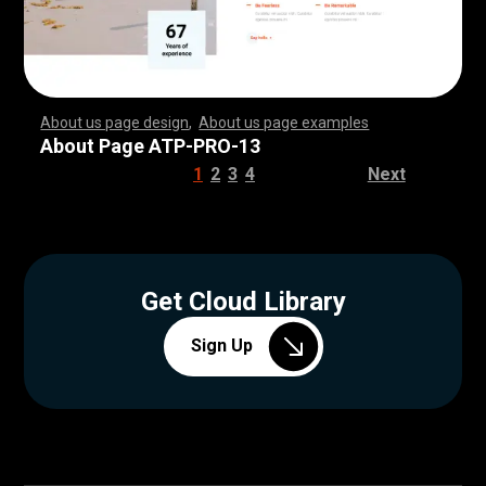
About us page design
,
About us page examples
,
,
,
,
,
,
,
,
,
,
,
,
,
,
,
,
,
,
,
,
,
,
,
,
,
,
,
,
,
,
,
,
,
,
,
,
,
,
,
,
,
,
,
,
,
,
,
,
,
,
,
,
,
,
,
,
,
,
,
,
,
,
,
,
,
,
,
,
,
,
,
,
,
,
,
,
,
,
,
,
,
,
,
,
,
,
,
,
,
,
,
,
,
,
,
,
,
,
,
,
,
,
,
,
,
,
,
,
,
,
,
,
,
,
,
,
,
,
,
,
,
,
,
,
,
,
,
,
,
,
,
,
,
,
,
,
,
,
,
,
,
,
,
,
,
,
,
,
,
,
,
,
,
,
,
,
,
,
,
,
,
,
,
,
,
,
,
,
,
,
,
,
,
,
,
,
,
,
,
,
,
,
,
,
,
,
,
,
,
,
,
,
,
,
,
,
,
,
,
,
,
,
,
,
,
,
,
,
,
,
,
,
,
,
,
,
,
,
,
,
,
,
,
,
,
,
,
,
,
,
,
,
,
,
,
,
,
,
,
,
,
,
,
,
,
,
,
,
,
,
,
,
,
,
,
,
,
,
,
,
,
,
,
,
,
,
,
,
,
,
,
,
,
,
,
,
,
,
,
,
,
,
,
,
,
,
,
,
,
,
,
,
,
,
,
,
,
,
,
,
,
,
,
,
,
,
,
,
,
,
,
,
,
,
,
,
,
,
,
,
,
,
,
,
,
,
,
,
,
,
,
,
,
,
,
,
,
,
,
,
,
,
,
,
,
,
,
,
,
,
,
,
,
,
,
,
,
,
,
,
,
,
,
,
,
,
,
,
,
,
,
,
,
,
,
,
,
,
,
,
,
,
,
,
,
,
,
,
,
,
,
,
,
,
,
,
,
,
,
,
,
,
,
,
,
,
,
,
,
,
,
,
,
,
,
,
,
,
,
,
,
,
,
,
,
,
,
,
,
,
,
,
,
,
,
,
,
,
,
,
,
,
,
,
,
,
,
,
,
,
,
,
,
,
,
,
,
,
,
,
,
,
,
,
,
,
,
,
,
,
,
,
,
,
,
,
,
,
,
,
,
,
About Page ATP-PRO-13
1
2
3
4
Next
Get Cloud Library
Sign Up