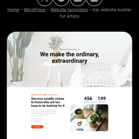
Home
–
WordPress
–
Website templates
–
top website builder
for artists