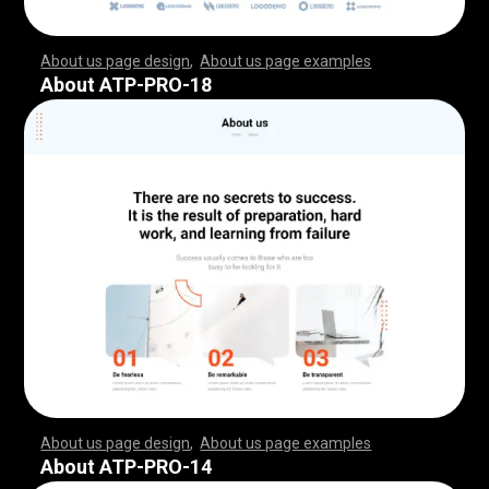
About us page design
,
About us page examples
,
,
,
,
,
,
,
,
,
,
,
,
,
,
,
,
,
,
,
,
,
,
,
,
,
,
,
,
,
,
,
,
,
,
,
,
,
,
,
,
,
,
,
,
,
,
,
,
,
,
,
,
,
,
,
,
,
,
,
,
,
,
,
,
,
,
,
,
,
,
,
,
,
,
,
,
,
,
,
,
,
,
,
,
,
,
,
,
,
,
,
,
,
,
,
,
,
,
,
,
,
,
,
,
,
,
,
,
,
,
,
,
,
,
,
,
,
,
,
,
,
,
,
,
,
,
,
,
,
,
,
,
,
,
,
,
,
,
,
,
,
,
,
,
,
,
,
,
,
,
,
,
,
,
,
,
,
,
,
,
,
,
,
,
,
,
,
,
,
,
,
,
,
,
,
,
,
,
,
,
,
,
,
,
,
,
,
,
,
,
,
,
,
,
,
,
,
,
,
,
,
,
,
,
,
,
,
,
,
,
,
,
,
,
,
,
,
,
,
,
,
,
,
,
,
,
,
,
,
,
,
,
,
,
,
,
,
,
,
,
,
,
,
,
,
,
,
,
,
,
,
,
,
,
,
,
,
,
,
,
,
,
,
,
,
,
,
,
,
,
,
,
,
,
,
,
,
,
,
,
,
,
,
,
,
,
,
,
,
,
,
,
,
,
,
,
,
,
,
,
,
,
,
,
,
,
,
,
,
,
,
,
,
,
,
,
,
,
,
,
,
,
,
,
,
,
,
,
,
,
,
,
,
,
,
,
,
,
,
,
,
,
,
,
,
,
,
,
,
,
,
,
,
,
,
,
,
,
,
,
,
,
,
,
,
,
,
,
,
,
,
,
,
,
,
,
,
,
,
,
,
,
,
,
,
,
,
,
,
,
,
,
,
,
,
,
,
,
,
,
,
,
,
,
,
,
,
,
,
,
,
,
,
,
,
,
,
,
,
,
,
,
,
,
,
,
,
,
,
,
,
,
,
,
,
,
,
,
,
,
,
,
,
,
,
,
,
,
,
,
,
,
,
,
,
,
,
,
,
,
,
,
,
,
,
,
,
,
,
,
,
,
,
,
,
,
,
,
,
,
,
,
About ATP-PRO-18
About us page design
,
About us page examples
,
,
,
,
,
,
,
,
,
,
,
,
,
,
,
,
,
,
,
,
,
,
,
,
,
,
,
,
,
,
,
,
,
,
,
,
,
,
,
,
,
,
,
,
,
,
,
,
,
,
,
,
,
,
,
,
,
,
,
,
,
,
,
,
,
,
,
,
,
,
,
,
,
,
,
,
,
,
,
,
,
,
,
,
,
,
,
,
,
,
,
,
,
,
,
,
,
,
,
,
,
,
,
,
,
,
,
,
,
,
,
,
,
,
,
,
,
,
,
,
,
,
,
,
,
,
,
,
,
,
,
,
,
,
,
,
,
,
,
,
,
,
,
,
,
,
,
,
,
,
,
,
,
,
,
,
,
,
,
,
,
,
,
,
,
,
,
,
,
,
,
,
,
,
,
,
,
,
,
,
,
,
,
,
,
,
,
,
,
,
,
,
,
,
,
,
,
,
,
,
,
,
,
,
,
,
,
,
,
,
,
,
,
,
,
,
,
,
,
,
,
,
,
,
,
,
,
,
,
,
,
,
,
,
,
,
,
,
,
,
,
,
,
,
,
,
,
,
,
,
,
,
,
,
,
,
,
,
,
,
,
,
,
,
,
,
,
,
,
,
,
,
,
,
,
,
,
,
,
,
,
,
,
,
,
,
,
,
,
,
,
,
,
,
,
,
,
,
,
,
,
,
,
,
,
,
,
,
,
,
,
,
,
,
,
,
,
,
,
,
,
,
,
,
,
,
,
,
,
,
,
,
,
,
,
,
,
,
,
,
,
,
,
,
,
,
,
,
,
,
,
,
,
,
,
,
,
,
,
,
,
,
,
,
,
,
,
,
,
,
,
,
,
,
,
,
,
,
,
,
,
,
,
,
,
,
,
,
,
,
,
,
,
,
,
,
,
,
,
,
,
,
,
,
,
,
,
,
,
,
,
,
,
,
,
,
,
,
,
,
,
,
,
,
,
,
,
,
,
,
,
,
,
,
,
,
,
,
,
,
,
,
,
,
,
,
,
,
,
,
,
,
,
,
,
,
,
,
,
,
,
,
,
,
,
,
,
,
,
,
,
,
,
,
,
,
,
,
,
,
,
,
About ATP-PRO-14