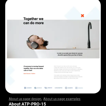
About us page design
,
About us page examples
,
,
,
,
,
,
,
,
,
,
,
,
,
,
,
,
,
,
,
,
,
,
,
,
,
,
,
,
,
,
,
,
,
,
,
,
,
,
,
,
,
,
,
,
,
,
,
,
,
,
,
,
,
,
,
,
,
,
,
,
,
,
,
,
,
,
,
,
,
,
,
,
,
,
,
,
,
,
,
,
,
,
,
,
,
,
,
,
,
,
,
,
,
,
,
,
,
,
,
,
,
,
,
,
,
,
,
,
,
,
,
,
,
,
,
,
,
,
,
,
,
,
,
,
,
,
,
,
,
,
,
,
,
,
,
,
,
,
,
,
,
,
,
,
,
,
,
,
,
,
,
,
,
,
,
,
,
,
,
,
,
,
,
,
,
,
,
,
,
,
,
,
,
,
,
,
,
,
,
,
,
,
,
,
,
,
,
,
,
,
,
,
,
,
,
,
,
,
,
,
,
,
,
,
,
,
,
,
,
,
,
,
,
,
,
,
,
,
,
,
,
,
,
,
,
,
,
,
,
,
,
,
,
,
,
,
,
,
,
,
,
,
,
,
,
,
,
,
,
,
,
,
,
,
,
,
,
,
,
,
,
,
,
,
,
,
,
,
,
,
,
,
,
,
,
,
,
,
,
,
,
,
,
,
,
,
,
,
,
,
,
,
,
,
,
,
,
,
,
,
,
,
,
,
,
,
,
,
,
,
,
,
,
,
,
,
,
,
,
,
,
,
,
,
,
,
,
,
,
,
,
,
,
,
,
,
,
,
,
,
,
,
,
,
,
,
,
,
,
,
,
,
,
,
,
,
,
,
,
,
,
,
,
,
,
,
,
,
,
,
,
,
,
,
,
,
,
,
,
,
,
,
,
,
,
,
,
,
,
,
,
,
,
,
,
,
,
,
,
,
,
,
,
,
,
,
,
,
,
,
,
,
,
,
,
,
,
,
,
,
,
,
,
,
,
,
,
,
,
,
,
,
,
,
,
,
,
,
,
,
,
,
,
,
,
,
,
,
,
,
,
,
,
,
,
,
,
,
,
,
,
,
,
,
,
,
,
,
,
,
,
,
,
,
,
,
,
,
,
,
,
,
About ATP-PRO-15