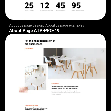
About us page design
,
About us page examples
,
,
,
,
,
,
,
,
,
,
,
,
,
,
,
,
,
,
,
,
,
,
,
,
,
,
,
,
,
,
,
,
,
,
,
,
,
,
,
,
,
,
,
,
,
,
,
,
,
,
,
,
,
,
,
,
,
,
,
,
,
,
,
,
,
,
,
,
,
,
,
,
,
,
,
,
,
,
,
,
,
,
,
,
,
,
,
,
,
,
,
,
,
,
,
,
,
,
,
,
,
,
,
,
,
,
,
,
,
,
,
,
,
,
,
,
,
,
,
,
,
,
,
,
,
,
,
,
,
,
,
,
,
,
,
,
,
,
,
,
,
,
,
,
,
,
,
,
,
,
,
,
,
,
,
,
,
,
,
,
,
,
,
,
,
,
,
,
,
,
,
,
,
,
,
,
,
,
,
,
,
,
,
,
,
,
,
,
,
,
,
,
,
,
,
,
,
,
,
,
,
,
,
,
,
,
,
,
,
,
,
,
,
,
,
,
,
,
,
,
,
,
,
,
,
,
,
,
,
,
,
,
,
,
,
,
,
,
,
,
,
,
,
,
,
,
,
,
,
,
,
,
,
,
,
,
,
,
,
,
,
,
,
,
,
,
,
,
,
,
,
,
,
,
,
,
,
,
,
,
,
,
,
,
,
,
,
,
,
,
,
,
,
,
,
,
,
,
,
,
,
,
,
,
,
,
,
,
,
,
,
,
,
,
,
,
,
,
,
,
,
,
,
,
,
,
,
,
,
,
,
,
,
,
,
,
,
,
,
,
,
,
,
,
,
,
,
,
,
,
,
,
,
,
,
,
,
,
,
,
,
,
,
,
,
,
,
,
,
,
,
,
,
,
,
,
,
,
,
,
,
,
,
,
,
,
,
,
,
,
,
,
,
,
,
,
,
,
,
,
,
,
,
,
,
,
,
,
,
,
,
,
,
,
,
,
,
,
,
,
,
,
,
,
,
,
,
,
,
,
,
,
,
,
,
,
,
,
,
,
,
,
,
,
,
,
,
,
,
,
,
,
,
,
,
,
,
,
,
,
,
,
,
,
,
,
,
,
,
,
,
,
,
,
,
,
,
,
,
,
,
,
About Page ATP-PRO-19