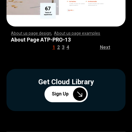
About us page design
,
About us page examples
,
,
,
,
,
,
,
,
,
,
,
,
,
,
,
,
,
,
,
,
,
,
,
,
,
,
,
,
,
,
,
,
,
,
,
,
,
,
,
,
,
,
,
,
,
,
,
,
,
,
,
,
,
,
,
,
,
,
,
,
,
,
,
,
,
,
,
,
,
,
,
,
,
,
,
,
,
,
,
,
,
,
,
,
,
,
,
,
,
,
,
,
,
,
,
,
,
,
,
,
,
,
,
,
,
,
,
,
,
,
,
,
,
,
,
,
,
,
,
,
,
,
,
,
,
,
,
,
,
,
,
,
,
,
,
,
,
,
,
,
,
,
,
,
,
,
,
,
,
,
,
,
,
,
,
,
,
,
,
,
,
,
,
,
,
,
,
,
,
,
,
,
,
,
,
,
,
,
,
,
,
,
,
,
,
,
,
,
,
,
,
,
,
,
,
,
,
,
,
,
,
,
,
,
,
,
,
,
,
,
,
,
,
,
,
,
,
,
,
,
,
,
,
,
,
,
,
,
,
,
,
,
,
,
,
,
,
,
,
,
,
,
,
,
,
,
,
,
,
,
,
,
,
,
,
,
,
,
,
,
,
,
,
,
,
,
,
,
,
,
,
,
,
,
,
,
,
,
,
,
,
,
,
,
,
,
,
,
,
,
,
,
,
,
,
,
,
,
,
,
,
,
,
,
,
,
,
,
,
,
,
,
,
,
,
,
,
,
,
,
,
,
,
,
,
,
,
,
,
,
,
,
,
,
,
,
,
,
,
,
,
,
,
,
,
,
,
,
,
,
,
,
,
,
,
,
,
,
,
,
,
,
,
,
,
,
,
,
,
,
,
,
,
,
,
,
,
,
,
,
,
,
,
,
,
,
,
,
,
,
,
,
,
,
,
,
,
,
,
,
,
,
,
,
,
,
,
,
,
,
,
,
,
,
,
,
,
,
,
,
,
,
,
,
,
,
,
,
,
,
,
,
,
,
,
,
,
,
,
,
,
,
,
,
,
,
,
,
,
,
,
,
,
,
,
,
,
,
,
,
,
,
,
,
,
,
,
,
,
,
,
,
,
,
,
,
,
,
,
,
,
,
About Page ATP-PRO-13
1
2
3
4
Next
Get Cloud Library
Sign Up