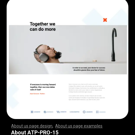
About us page design
,
About us page examples
,
,
,
,
,
,
,
,
,
,
,
,
,
,
,
,
,
,
,
,
,
,
,
,
,
,
,
,
,
,
,
,
,
,
,
,
,
,
,
,
,
,
,
,
,
,
,
,
,
,
,
,
,
,
,
,
,
,
,
,
,
,
,
,
,
,
,
,
,
,
,
,
,
,
,
,
,
,
,
,
,
,
,
,
,
,
,
,
,
,
,
,
,
,
,
,
,
,
,
,
,
,
,
,
,
,
,
,
,
,
,
,
,
,
,
,
,
,
,
,
,
,
,
,
,
,
,
,
,
,
,
,
,
,
,
,
,
,
,
,
,
,
,
,
,
,
,
,
,
,
,
,
,
,
,
,
,
,
,
,
,
,
,
,
,
,
,
,
,
,
,
,
,
,
,
,
,
,
,
,
,
,
,
,
,
,
,
,
,
,
,
,
,
,
,
,
,
,
,
,
,
,
,
,
,
,
,
,
,
,
,
,
,
,
,
,
,
,
,
,
,
,
,
,
,
,
,
,
,
,
,
,
,
,
,
,
,
,
,
,
,
,
,
,
,
,
,
,
,
,
,
,
,
,
,
,
,
,
,
,
,
,
,
,
,
,
,
,
,
,
,
,
,
,
,
,
,
,
,
,
,
,
,
,
,
,
,
,
,
,
,
,
,
,
,
,
,
,
,
,
,
,
,
,
,
,
,
,
,
,
,
,
,
,
,
,
,
,
,
,
,
,
,
,
,
,
,
,
,
,
,
,
,
,
,
,
,
,
,
,
,
,
,
,
,
,
,
,
,
,
,
,
,
,
,
,
,
,
,
,
,
,
,
,
,
,
,
,
,
,
,
,
,
,
,
,
,
,
,
,
,
,
,
,
,
,
,
,
,
,
,
,
,
,
,
,
,
,
,
,
,
,
,
,
,
,
,
,
,
,
,
,
,
,
,
,
,
,
,
,
,
,
,
,
,
,
,
,
,
,
,
,
,
,
,
,
,
,
,
,
,
,
,
,
,
,
,
,
,
,
,
,
,
,
,
,
,
,
,
,
,
,
,
,
,
,
,
,
,
,
,
,
,
,
,
,
,
,
,
,
,
,
About ATP-PRO-15