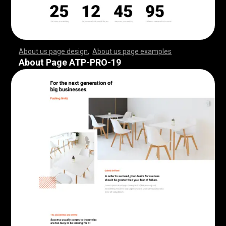
About us page design
,
About us page examples
,
,
,
,
,
,
,
,
,
,
,
,
,
,
,
,
,
,
,
,
,
,
,
,
,
,
,
,
,
,
,
,
,
,
,
,
,
,
,
,
,
,
,
,
,
,
,
,
,
,
,
,
,
,
,
,
,
,
,
,
,
,
,
,
,
,
,
,
,
,
,
,
,
,
,
,
,
,
,
,
,
,
,
,
,
,
,
,
,
,
,
,
,
,
,
,
,
,
,
,
,
,
,
,
,
,
,
,
,
,
,
,
,
,
,
,
,
,
,
,
,
,
,
,
,
,
,
,
,
,
,
,
,
,
,
,
,
,
,
,
,
,
,
,
,
,
,
,
,
,
,
,
,
,
,
,
,
,
,
,
,
,
,
,
,
,
,
,
,
,
,
,
,
,
,
,
,
,
,
,
,
,
,
,
,
,
,
,
,
,
,
,
,
,
,
,
,
,
,
,
,
,
,
,
,
,
,
,
,
,
,
,
,
,
,
,
,
,
,
,
,
,
,
,
,
,
,
,
,
,
,
,
,
,
,
,
,
,
,
,
,
,
,
,
,
,
,
,
,
,
,
,
,
,
,
,
,
,
,
,
,
,
,
,
,
,
,
,
,
,
,
,
,
,
,
,
,
,
,
,
,
,
,
,
,
,
,
,
,
,
,
,
,
,
,
,
,
,
,
,
,
,
,
,
,
,
,
,
,
,
,
,
,
,
,
,
,
,
,
,
,
,
,
,
,
,
,
,
,
,
,
,
,
,
,
,
,
,
,
,
,
,
,
,
,
,
,
,
,
,
,
,
,
,
,
,
,
,
,
,
,
,
,
,
,
,
,
,
,
,
,
,
,
,
,
,
,
,
,
,
,
,
,
,
,
,
,
,
,
,
,
,
,
,
,
,
,
,
,
,
,
,
,
,
,
,
,
,
,
,
,
,
,
,
,
,
,
,
,
,
,
,
,
,
,
,
,
,
,
,
,
,
,
,
,
,
,
,
,
,
,
,
,
,
,
,
,
,
,
,
,
,
,
,
,
,
,
,
,
,
,
,
,
,
,
,
,
,
,
,
,
,
,
,
,
,
,
,
,
,
,
,
About Page ATP-PRO-19