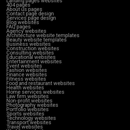
Landing pages websites
404 pages
About us pages
Contact page design
Services page design
Blog websites
FAQ pages
Agency websites
Architecture website templates
Beauty website templates
Business websites
Construction websites
Consulting websites
Educational websites
Entertainment websites
Event websites
Fashion websites
Finance websites
Fitness websites
Food and restaurant websites
Health websites
Home services websites
Law firm websites
Non-profit websites
Photography websites
Portfolio websites
Sports websites
Technology websites
Transport websites
Travel websites