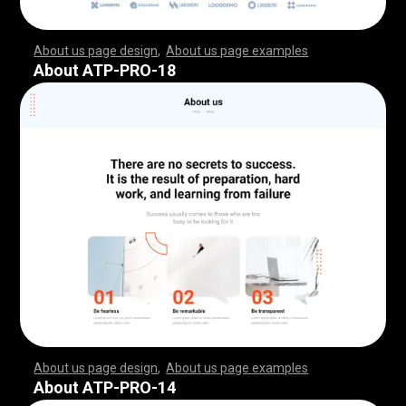
About us page design
,
About us page examples
,
,
,
,
,
,
,
,
,
,
,
,
,
,
,
,
,
,
,
,
,
,
,
,
,
,
,
,
,
,
,
,
,
,
,
,
,
,
,
,
,
,
,
,
,
,
,
,
,
,
,
,
,
,
,
,
,
,
,
,
,
,
,
,
,
,
,
,
,
,
,
,
,
,
,
,
,
,
,
,
,
,
,
,
,
,
,
,
,
,
,
,
,
,
,
,
,
,
,
,
,
,
,
,
,
,
,
,
,
,
,
,
,
,
,
,
,
,
,
,
,
,
,
,
,
,
,
,
,
,
,
,
,
,
,
,
,
,
,
,
,
,
,
,
,
,
,
,
,
,
,
,
,
,
,
,
,
,
,
,
,
,
,
,
,
,
,
,
,
,
,
,
,
,
,
,
,
,
,
,
,
,
,
,
,
,
,
,
,
,
,
,
,
,
,
,
,
,
,
,
,
,
,
,
,
,
,
,
,
,
,
,
,
,
,
,
,
,
,
,
,
,
,
,
,
,
,
,
,
,
,
,
,
,
,
,
,
,
,
,
,
,
,
,
,
,
,
,
,
,
,
,
,
,
,
,
,
,
,
,
,
,
,
,
,
,
,
,
,
,
,
,
,
,
,
,
,
,
,
,
,
,
,
,
,
,
,
,
,
,
,
,
,
,
,
,
,
,
,
,
,
,
,
,
,
,
,
,
,
,
,
,
,
,
,
,
,
,
,
,
,
,
,
,
,
,
,
,
,
,
,
,
,
,
,
,
,
,
,
,
,
,
,
,
,
,
,
,
,
,
,
,
,
,
,
,
,
,
,
,
,
,
,
,
,
,
,
,
,
,
,
,
,
,
,
,
,
,
,
,
,
,
,
,
,
,
,
,
,
,
,
,
,
,
,
,
,
,
,
,
,
,
,
,
,
,
,
,
,
,
,
,
,
,
,
,
,
,
,
,
,
,
,
,
,
,
,
,
,
,
,
,
,
,
,
,
,
,
,
,
,
,
,
,
,
,
,
,
,
,
,
,
,
,
,
,
,
,
,
,
,
,
,
,
,
,
,
,
,
,
,
,
,
,
,
,
,
,
,
,
,
,
About ATP-PRO-18
About us page design
,
About us page examples
,
,
,
,
,
,
,
,
,
,
,
,
,
,
,
,
,
,
,
,
,
,
,
,
,
,
,
,
,
,
,
,
,
,
,
,
,
,
,
,
,
,
,
,
,
,
,
,
,
,
,
,
,
,
,
,
,
,
,
,
,
,
,
,
,
,
,
,
,
,
,
,
,
,
,
,
,
,
,
,
,
,
,
,
,
,
,
,
,
,
,
,
,
,
,
,
,
,
,
,
,
,
,
,
,
,
,
,
,
,
,
,
,
,
,
,
,
,
,
,
,
,
,
,
,
,
,
,
,
,
,
,
,
,
,
,
,
,
,
,
,
,
,
,
,
,
,
,
,
,
,
,
,
,
,
,
,
,
,
,
,
,
,
,
,
,
,
,
,
,
,
,
,
,
,
,
,
,
,
,
,
,
,
,
,
,
,
,
,
,
,
,
,
,
,
,
,
,
,
,
,
,
,
,
,
,
,
,
,
,
,
,
,
,
,
,
,
,
,
,
,
,
,
,
,
,
,
,
,
,
,
,
,
,
,
,
,
,
,
,
,
,
,
,
,
,
,
,
,
,
,
,
,
,
,
,
,
,
,
,
,
,
,
,
,
,
,
,
,
,
,
,
,
,
,
,
,
,
,
,
,
,
,
,
,
,
,
,
,
,
,
,
,
,
,
,
,
,
,
,
,
,
,
,
,
,
,
,
,
,
,
,
,
,
,
,
,
,
,
,
,
,
,
,
,
,
,
,
,
,
,
,
,
,
,
,
,
,
,
,
,
,
,
,
,
,
,
,
,
,
,
,
,
,
,
,
,
,
,
,
,
,
,
,
,
,
,
,
,
,
,
,
,
,
,
,
,
,
,
,
,
,
,
,
,
,
,
,
,
,
,
,
,
,
,
,
,
,
,
,
,
,
,
,
,
,
,
,
,
,
,
,
,
,
,
,
,
,
,
,
,
,
,
,
,
,
,
,
,
,
,
,
,
,
,
,
,
,
,
,
,
,
,
,
,
,
,
,
,
,
,
,
,
,
,
,
,
,
,
,
,
,
,
,
,
,
,
,
,
,
,
,
,
,
,
,
,
,
,
,
,
,
About ATP-PRO-14