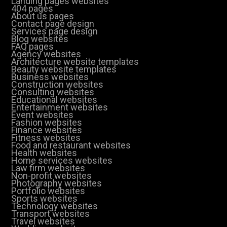
Landing pages websites
404 pages
About us pages
Contact page design
Services page design
Blog websites
FAQ pages
Agency websites
Architecture website templates
Beauty website templates
Business websites
Construction websites
Consulting websites
Educational websites
Entertainment websites
Event websites
Fashion websites
Finance websites
Fitness websites
Food and restaurant websites
Health websites
Home services websites
Law firm websites
Non-profit websites
Photography websites
Portfolio websites
Sports websites
Technology websites
Transport websites
Travel websites