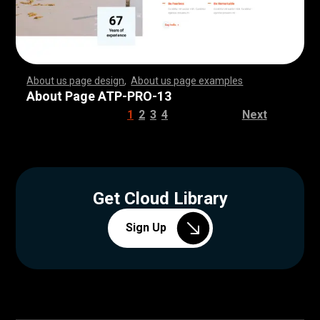
About us page design
,
About us page examples
,
,
,
,
,
,
,
,
,
,
,
,
,
,
,
,
,
,
,
,
,
,
,
,
,
,
,
,
,
,
,
,
,
,
,
,
,
,
,
,
,
,
,
,
,
,
,
,
,
,
,
,
,
,
,
,
,
,
,
,
,
,
,
,
,
,
,
,
,
,
,
,
,
,
,
,
,
,
,
,
,
,
,
,
,
,
,
,
,
,
,
,
,
,
,
,
,
,
,
,
,
,
,
,
,
,
,
,
,
,
,
,
,
,
,
,
,
,
,
,
,
,
,
,
,
,
,
,
,
,
,
,
,
,
,
,
,
,
,
,
,
,
,
,
,
,
,
,
,
,
,
,
,
,
,
,
,
,
,
,
,
,
,
,
,
,
,
,
,
,
,
,
,
,
,
,
,
,
,
,
,
,
,
,
,
,
,
,
,
,
,
,
,
,
,
,
,
,
,
,
,
,
,
,
,
,
,
,
,
,
,
,
,
,
,
,
,
,
,
,
,
,
,
,
,
,
,
,
,
,
,
,
,
,
,
,
,
,
,
,
,
,
,
,
,
,
,
,
,
,
,
,
,
,
,
,
,
,
,
,
,
,
,
,
,
,
,
,
,
,
,
,
,
,
,
,
,
,
,
,
,
,
,
,
,
,
,
,
,
,
,
,
,
,
,
,
,
,
,
,
,
,
,
,
,
,
,
,
,
,
,
,
,
,
,
,
,
,
,
,
,
,
,
,
,
,
,
,
,
,
,
,
,
,
,
,
,
,
,
,
,
,
,
,
,
,
,
,
,
,
,
,
,
,
,
,
,
,
,
,
,
,
,
,
,
,
,
,
,
,
,
,
,
,
,
,
,
,
,
,
,
,
,
,
,
,
,
,
,
,
,
,
,
,
,
,
,
,
,
,
,
,
,
,
,
,
,
,
,
,
,
,
,
,
,
,
,
,
,
,
,
,
,
,
,
,
,
,
,
,
,
,
,
,
,
,
,
,
,
,
,
,
,
,
,
,
,
,
,
,
,
,
,
,
,
,
,
,
,
,
,
,
,
,
,
,
,
,
,
,
,
,
,
,
,
,
,
,
,
,
,
,
About Page ATP-PRO-13
1
2
3
4
Next
Get Cloud Library
Sign Up