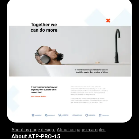
About us page design
,
About us page examples
,
,
,
,
,
,
,
,
,
,
,
,
,
,
,
,
,
,
,
,
,
,
,
,
,
,
,
,
,
,
,
,
,
,
,
,
,
,
,
,
,
,
,
,
,
,
,
,
,
,
,
,
,
,
,
,
,
,
,
,
,
,
,
,
,
,
,
,
,
,
,
,
,
,
,
,
,
,
,
,
,
,
,
,
,
,
,
,
,
,
,
,
,
,
,
,
,
,
,
,
,
,
,
,
,
,
,
,
,
,
,
,
,
,
,
,
,
,
,
,
,
,
,
,
,
,
,
,
,
,
,
,
,
,
,
,
,
,
,
,
,
,
,
,
,
,
,
,
,
,
,
,
,
,
,
,
,
,
,
,
,
,
,
,
,
,
,
,
,
,
,
,
,
,
,
,
,
,
,
,
,
,
,
,
,
,
,
,
,
,
,
,
,
,
,
,
,
,
,
,
,
,
,
,
,
,
,
,
,
,
,
,
,
,
,
,
,
,
,
,
,
,
,
,
,
,
,
,
,
,
,
,
,
,
,
,
,
,
,
,
,
,
,
,
,
,
,
,
,
,
,
,
,
,
,
,
,
,
,
,
,
,
,
,
,
,
,
,
,
,
,
,
,
,
,
,
,
,
,
,
,
,
,
,
,
,
,
,
,
,
,
,
,
,
,
,
,
,
,
,
,
,
,
,
,
,
,
,
,
,
,
,
,
,
,
,
,
,
,
,
,
,
,
,
,
,
,
,
,
,
,
,
,
,
,
,
,
,
,
,
,
,
,
,
,
,
,
,
,
,
,
,
,
,
,
,
,
,
,
,
,
,
,
,
,
,
,
,
,
,
,
,
,
,
,
,
,
,
,
,
,
,
,
,
,
,
,
,
,
,
,
,
,
,
,
,
,
,
,
,
,
,
,
,
,
,
,
,
,
,
,
,
,
,
,
,
,
,
,
,
,
,
,
,
,
,
,
,
,
,
,
,
,
,
,
,
,
,
,
,
,
,
,
,
,
,
,
,
,
,
,
,
,
,
,
,
,
,
,
,
,
,
,
,
,
,
,
,
,
,
,
,
,
,
,
,
,
,
,
,
,
,
About ATP-PRO-15