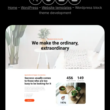
Home
–
WordPress
–
Website templates
–
Wordpress block
theme development