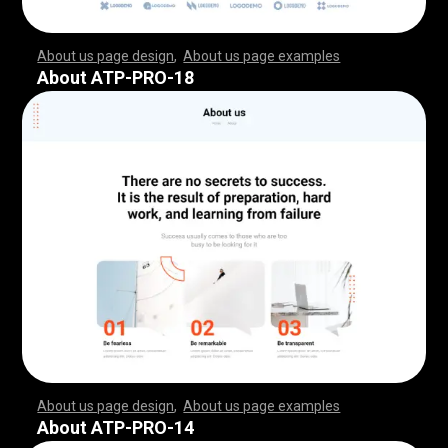
About us page design
,
About us page examples
,
,
,
,
,
,
,
,
,
,
,
,
,
,
,
,
,
,
,
,
,
,
,
,
,
,
,
,
,
,
,
,
,
,
,
,
,
,
,
,
,
,
,
,
,
,
,
,
,
,
,
,
,
,
,
,
,
,
,
,
,
,
,
,
,
,
,
,
,
,
,
,
,
,
,
,
,
,
,
,
,
,
,
,
,
,
,
,
,
,
,
,
,
,
,
,
,
,
,
,
,
,
,
,
,
,
,
,
,
,
,
,
,
,
,
,
,
,
,
,
,
,
,
,
,
,
,
,
,
,
,
,
,
,
,
,
,
,
,
,
,
,
,
,
,
,
,
,
,
,
,
,
,
,
,
,
,
,
,
,
,
,
,
,
,
,
,
,
,
,
,
,
,
,
,
,
,
,
,
,
,
,
,
,
,
,
,
,
,
,
,
,
,
,
,
,
,
,
,
,
,
,
,
,
,
,
,
,
,
,
,
,
,
,
,
,
,
,
,
,
,
,
,
,
,
,
,
,
,
,
,
,
,
,
,
,
,
,
,
,
,
,
,
,
,
,
,
,
,
,
,
,
,
,
,
,
,
,
,
,
,
,
,
,
,
,
,
,
,
,
,
,
,
,
,
,
,
,
,
,
,
,
,
,
,
,
,
,
,
,
,
,
,
,
,
,
,
,
,
,
,
,
,
,
,
,
,
,
,
,
,
,
,
,
,
,
,
,
,
,
,
,
,
,
,
,
,
,
,
,
,
,
,
,
,
,
,
,
,
,
,
,
,
,
,
,
,
,
,
,
,
,
,
,
,
,
,
,
,
,
,
,
,
,
,
,
,
,
,
,
,
,
,
,
,
,
,
,
,
,
,
,
,
,
,
,
,
,
,
,
,
,
,
,
,
,
,
,
,
,
,
,
,
,
,
,
,
,
,
,
,
,
,
,
,
,
,
,
,
,
,
,
,
,
,
,
,
,
,
,
,
,
,
,
,
,
,
,
,
,
,
,
,
,
,
,
,
,
,
,
,
,
,
,
,
,
,
,
,
,
,
,
,
,
,
,
,
,
,
,
,
,
,
,
,
,
,
,
,
,
,
,
About ATP-PRO-18
About us page design
,
About us page examples
,
,
,
,
,
,
,
,
,
,
,
,
,
,
,
,
,
,
,
,
,
,
,
,
,
,
,
,
,
,
,
,
,
,
,
,
,
,
,
,
,
,
,
,
,
,
,
,
,
,
,
,
,
,
,
,
,
,
,
,
,
,
,
,
,
,
,
,
,
,
,
,
,
,
,
,
,
,
,
,
,
,
,
,
,
,
,
,
,
,
,
,
,
,
,
,
,
,
,
,
,
,
,
,
,
,
,
,
,
,
,
,
,
,
,
,
,
,
,
,
,
,
,
,
,
,
,
,
,
,
,
,
,
,
,
,
,
,
,
,
,
,
,
,
,
,
,
,
,
,
,
,
,
,
,
,
,
,
,
,
,
,
,
,
,
,
,
,
,
,
,
,
,
,
,
,
,
,
,
,
,
,
,
,
,
,
,
,
,
,
,
,
,
,
,
,
,
,
,
,
,
,
,
,
,
,
,
,
,
,
,
,
,
,
,
,
,
,
,
,
,
,
,
,
,
,
,
,
,
,
,
,
,
,
,
,
,
,
,
,
,
,
,
,
,
,
,
,
,
,
,
,
,
,
,
,
,
,
,
,
,
,
,
,
,
,
,
,
,
,
,
,
,
,
,
,
,
,
,
,
,
,
,
,
,
,
,
,
,
,
,
,
,
,
,
,
,
,
,
,
,
,
,
,
,
,
,
,
,
,
,
,
,
,
,
,
,
,
,
,
,
,
,
,
,
,
,
,
,
,
,
,
,
,
,
,
,
,
,
,
,
,
,
,
,
,
,
,
,
,
,
,
,
,
,
,
,
,
,
,
,
,
,
,
,
,
,
,
,
,
,
,
,
,
,
,
,
,
,
,
,
,
,
,
,
,
,
,
,
,
,
,
,
,
,
,
,
,
,
,
,
,
,
,
,
,
,
,
,
,
,
,
,
,
,
,
,
,
,
,
,
,
,
,
,
,
,
,
,
,
,
,
,
,
,
,
,
,
,
,
,
,
,
,
,
,
,
,
,
,
,
,
,
,
,
,
,
,
,
,
,
,
,
,
,
,
,
,
,
,
,
,
,
,
,
,
,
,
,
,
,
,
About ATP-PRO-14