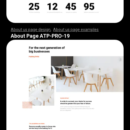
About us page design
,
About us page examples
,
,
,
,
,
,
,
,
,
,
,
,
,
,
,
,
,
,
,
,
,
,
,
,
,
,
,
,
,
,
,
,
,
,
,
,
,
,
,
,
,
,
,
,
,
,
,
,
,
,
,
,
,
,
,
,
,
,
,
,
,
,
,
,
,
,
,
,
,
,
,
,
,
,
,
,
,
,
,
,
,
,
,
,
,
,
,
,
,
,
,
,
,
,
,
,
,
,
,
,
,
,
,
,
,
,
,
,
,
,
,
,
,
,
,
,
,
,
,
,
,
,
,
,
,
,
,
,
,
,
,
,
,
,
,
,
,
,
,
,
,
,
,
,
,
,
,
,
,
,
,
,
,
,
,
,
,
,
,
,
,
,
,
,
,
,
,
,
,
,
,
,
,
,
,
,
,
,
,
,
,
,
,
,
,
,
,
,
,
,
,
,
,
,
,
,
,
,
,
,
,
,
,
,
,
,
,
,
,
,
,
,
,
,
,
,
,
,
,
,
,
,
,
,
,
,
,
,
,
,
,
,
,
,
,
,
,
,
,
,
,
,
,
,
,
,
,
,
,
,
,
,
,
,
,
,
,
,
,
,
,
,
,
,
,
,
,
,
,
,
,
,
,
,
,
,
,
,
,
,
,
,
,
,
,
,
,
,
,
,
,
,
,
,
,
,
,
,
,
,
,
,
,
,
,
,
,
,
,
,
,
,
,
,
,
,
,
,
,
,
,
,
,
,
,
,
,
,
,
,
,
,
,
,
,
,
,
,
,
,
,
,
,
,
,
,
,
,
,
,
,
,
,
,
,
,
,
,
,
,
,
,
,
,
,
,
,
,
,
,
,
,
,
,
,
,
,
,
,
,
,
,
,
,
,
,
,
,
,
,
,
,
,
,
,
,
,
,
,
,
,
,
,
,
,
,
,
,
,
,
,
,
,
,
,
,
,
,
,
,
,
,
,
,
,
,
,
,
,
,
,
,
,
,
,
,
,
,
,
,
,
,
,
,
,
,
,
,
,
,
,
,
,
,
,
,
,
,
,
,
,
,
,
,
,
,
,
,
,
,
,
,
,
,
,
,
,
,
,
,
,
,
About Page ATP-PRO-19