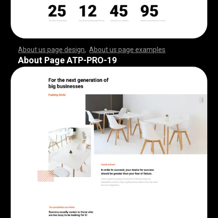
About us page design
,
About us page examples
,
,
,
,
,
,
,
,
,
,
,
,
,
,
,
,
,
,
,
,
,
,
,
,
,
,
,
,
,
,
,
,
,
,
,
,
,
,
,
,
,
,
,
,
,
,
,
,
,
,
,
,
,
,
,
,
,
,
,
,
,
,
,
,
,
,
,
,
,
,
,
,
,
,
,
,
,
,
,
,
,
,
,
,
,
,
,
,
,
,
,
,
,
,
,
,
,
,
,
,
,
,
,
,
,
,
,
,
,
,
,
,
,
,
,
,
,
,
,
,
,
,
,
,
,
,
,
,
,
,
,
,
,
,
,
,
,
,
,
,
,
,
,
,
,
,
,
,
,
,
,
,
,
,
,
,
,
,
,
,
,
,
,
,
,
,
,
,
,
,
,
,
,
,
,
,
,
,
,
,
,
,
,
,
,
,
,
,
,
,
,
,
,
,
,
,
,
,
,
,
,
,
,
,
,
,
,
,
,
,
,
,
,
,
,
,
,
,
,
,
,
,
,
,
,
,
,
,
,
,
,
,
,
,
,
,
,
,
,
,
,
,
,
,
,
,
,
,
,
,
,
,
,
,
,
,
,
,
,
,
,
,
,
,
,
,
,
,
,
,
,
,
,
,
,
,
,
,
,
,
,
,
,
,
,
,
,
,
,
,
,
,
,
,
,
,
,
,
,
,
,
,
,
,
,
,
,
,
,
,
,
,
,
,
,
,
,
,
,
,
,
,
,
,
,
,
,
,
,
,
,
,
,
,
,
,
,
,
,
,
,
,
,
,
,
,
,
,
,
,
,
,
,
,
,
,
,
,
,
,
,
,
,
,
,
,
,
,
,
,
,
,
,
,
,
,
,
,
,
,
,
,
,
,
,
,
,
,
,
,
,
,
,
,
,
,
,
,
,
,
,
,
,
,
,
,
,
,
,
,
,
,
,
,
,
,
,
,
,
,
,
,
,
,
,
,
,
,
,
,
,
,
,
,
,
,
,
,
,
,
,
,
,
,
,
,
,
,
,
,
,
,
,
,
,
,
,
,
,
,
,
,
,
,
,
,
,
,
,
,
,
,
,
,
,
,
,
,
,
,
,
,
About Page ATP-PRO-19