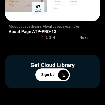
About us page design
,
About us page examples
,
,
,
,
,
,
,
,
,
,
,
,
,
,
,
,
,
,
,
,
,
,
,
,
,
,
,
,
,
,
,
,
,
,
,
,
,
,
,
,
,
,
,
,
,
,
,
,
,
,
,
,
,
,
,
,
,
,
,
,
,
,
,
,
,
,
,
,
,
,
,
,
,
,
,
,
,
,
,
,
,
,
,
,
,
,
,
,
,
,
,
,
,
,
,
,
,
,
,
,
,
,
,
,
,
,
,
,
,
,
,
,
,
,
,
,
,
,
,
,
,
,
,
,
,
,
,
,
,
,
,
,
,
,
,
,
,
,
,
,
,
,
,
,
,
,
,
,
,
,
,
,
,
,
,
,
,
,
,
,
,
,
,
,
,
,
,
,
,
,
,
,
,
,
,
,
,
,
,
,
,
,
,
,
,
,
,
,
,
,
,
,
,
,
,
,
,
,
,
,
,
,
,
,
,
,
,
,
,
,
,
,
,
,
,
,
,
,
,
,
,
,
,
,
,
,
,
,
,
,
,
,
,
,
,
,
,
,
,
,
,
,
,
,
,
,
,
,
,
,
,
,
,
,
,
,
,
,
,
,
,
,
,
,
,
,
,
,
,
,
,
,
,
,
,
,
,
,
,
,
,
,
,
,
,
,
,
,
,
,
,
,
,
,
,
,
,
,
,
,
,
,
,
,
,
,
,
,
,
,
,
,
,
,
,
,
,
,
,
,
,
,
,
,
,
,
,
,
,
,
,
,
,
,
,
,
,
,
,
,
,
,
,
,
,
,
,
,
,
,
,
,
,
,
,
,
,
,
,
,
,
,
,
,
,
,
,
,
,
,
,
,
,
,
,
,
,
,
,
,
,
,
,
,
,
,
,
,
,
,
,
,
,
,
,
,
,
,
,
,
,
,
,
,
,
,
,
,
,
,
,
,
,
,
,
,
,
,
,
,
,
,
,
,
,
,
,
,
,
,
,
,
,
,
,
,
,
,
,
,
,
,
,
,
,
,
,
,
,
,
,
,
,
,
,
,
,
,
,
,
,
,
,
,
,
,
,
,
,
,
,
,
,
,
,
,
,
,
,
,
,
,
About Page ATP-PRO-13
1
2
3
4
Next
Get Cloud Library
Sign Up