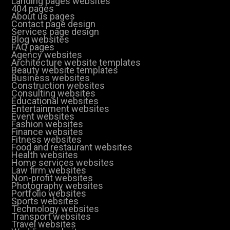
Landing pages websites
404 pages
About us pages
Contact page design
Services page design
Blog websites
FAQ pages
Agency websites
Architecture website templates
Beauty website templates
Business websites
Construction websites
Consulting websites
Educational websites
Entertainment websites
Event websites
Fashion websites
Finance websites
Fitness websites
Food and restaurant websites
Health websites
Home services websites
Law firm websites
Non-profit websites
Photography websites
Portfolio websites
Sports websites
Technology websites
Transport websites
Travel websites