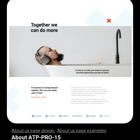
About us page design
,
About us page examples
,
,
,
,
,
,
,
,
,
,
,
,
,
,
,
,
,
,
,
,
,
,
,
,
,
,
,
,
,
,
,
,
,
,
,
,
,
,
,
,
,
,
,
,
,
,
,
,
,
,
,
,
,
,
,
,
,
,
,
,
,
,
,
,
,
,
,
,
,
,
,
,
,
,
,
,
,
,
,
,
,
,
,
,
,
,
,
,
,
,
,
,
,
,
,
,
,
,
,
,
,
,
,
,
,
,
,
,
,
,
,
,
,
,
,
,
,
,
,
,
,
,
,
,
,
,
,
,
,
,
,
,
,
,
,
,
,
,
,
,
,
,
,
,
,
,
,
,
,
,
,
,
,
,
,
,
,
,
,
,
,
,
,
,
,
,
,
,
,
,
,
,
,
,
,
,
,
,
,
,
,
,
,
,
,
,
,
,
,
,
,
,
,
,
,
,
,
,
,
,
,
,
,
,
,
,
,
,
,
,
,
,
,
,
,
,
,
,
,
,
,
,
,
,
,
,
,
,
,
,
,
,
,
,
,
,
,
,
,
,
,
,
,
,
,
,
,
,
,
,
,
,
,
,
,
,
,
,
,
,
,
,
,
,
,
,
,
,
,
,
,
,
,
,
,
,
,
,
,
,
,
,
,
,
,
,
,
,
,
,
,
,
,
,
,
,
,
,
,
,
,
,
,
,
,
,
,
,
,
,
,
,
,
,
,
,
,
,
,
,
,
,
,
,
,
,
,
,
,
,
,
,
,
,
,
,
,
,
,
,
,
,
,
,
,
,
,
,
,
,
,
,
,
,
,
,
,
,
,
,
,
,
,
,
,
,
,
,
,
,
,
,
,
,
,
,
,
,
,
,
,
,
,
,
,
,
,
,
,
,
,
,
,
,
,
,
,
,
,
,
,
,
,
,
,
,
,
,
,
,
,
,
,
,
,
,
,
,
,
,
,
,
,
,
,
,
,
,
,
,
,
,
,
,
,
,
,
,
,
,
,
,
,
,
,
,
,
,
,
,
,
,
,
,
,
,
,
,
,
,
,
,
,
,
,
,
,
,
,
,
,
,
,
,
,
,
,
,
,
,
,
,
About ATP-PRO-15