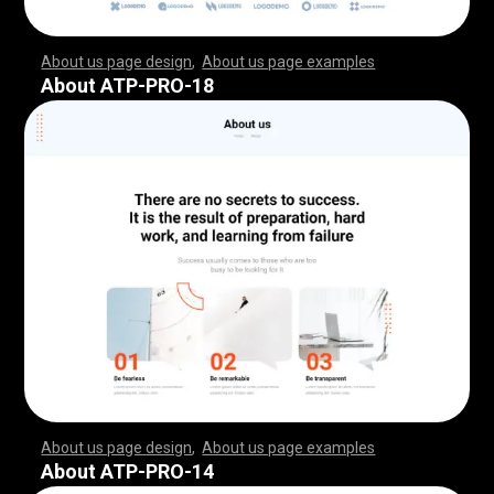
About us page design
,
About us page examples
,
,
,
,
,
,
,
,
,
,
,
,
,
,
,
,
,
,
,
,
,
,
,
,
,
,
,
,
,
,
,
,
,
,
,
,
,
,
,
,
,
,
,
,
,
,
,
,
,
,
,
,
,
,
,
,
,
,
,
,
,
,
,
,
,
,
,
,
,
,
,
,
,
,
,
,
,
,
,
,
,
,
,
,
,
,
,
,
,
,
,
,
,
,
,
,
,
,
,
,
,
,
,
,
,
,
,
,
,
,
,
,
,
,
,
,
,
,
,
,
,
,
,
,
,
,
,
,
,
,
,
,
,
,
,
,
,
,
,
,
,
,
,
,
,
,
,
,
,
,
,
,
,
,
,
,
,
,
,
,
,
,
,
,
,
,
,
,
,
,
,
,
,
,
,
,
,
,
,
,
,
,
,
,
,
,
,
,
,
,
,
,
,
,
,
,
,
,
,
,
,
,
,
,
,
,
,
,
,
,
,
,
,
,
,
,
,
,
,
,
,
,
,
,
,
,
,
,
,
,
,
,
,
,
,
,
,
,
,
,
,
,
,
,
,
,
,
,
,
,
,
,
,
,
,
,
,
,
,
,
,
,
,
,
,
,
,
,
,
,
,
,
,
,
,
,
,
,
,
,
,
,
,
,
,
,
,
,
,
,
,
,
,
,
,
,
,
,
,
,
,
,
,
,
,
,
,
,
,
,
,
,
,
,
,
,
,
,
,
,
,
,
,
,
,
,
,
,
,
,
,
,
,
,
,
,
,
,
,
,
,
,
,
,
,
,
,
,
,
,
,
,
,
,
,
,
,
,
,
,
,
,
,
,
,
,
,
,
,
,
,
,
,
,
,
,
,
,
,
,
,
,
,
,
,
,
,
,
,
,
,
,
,
,
,
,
,
,
,
,
,
,
,
,
,
,
,
,
,
,
,
,
,
,
,
,
,
,
,
,
,
,
,
,
,
,
,
,
,
,
,
,
,
,
,
,
,
,
,
,
,
,
,
,
,
,
,
,
,
,
,
,
,
,
,
,
,
,
,
,
,
,
,
,
,
,
,
,
,
,
,
,
,
,
,
,
,
,
,
,
,
,
About ATP-PRO-18
About us page design
,
About us page examples
,
,
,
,
,
,
,
,
,
,
,
,
,
,
,
,
,
,
,
,
,
,
,
,
,
,
,
,
,
,
,
,
,
,
,
,
,
,
,
,
,
,
,
,
,
,
,
,
,
,
,
,
,
,
,
,
,
,
,
,
,
,
,
,
,
,
,
,
,
,
,
,
,
,
,
,
,
,
,
,
,
,
,
,
,
,
,
,
,
,
,
,
,
,
,
,
,
,
,
,
,
,
,
,
,
,
,
,
,
,
,
,
,
,
,
,
,
,
,
,
,
,
,
,
,
,
,
,
,
,
,
,
,
,
,
,
,
,
,
,
,
,
,
,
,
,
,
,
,
,
,
,
,
,
,
,
,
,
,
,
,
,
,
,
,
,
,
,
,
,
,
,
,
,
,
,
,
,
,
,
,
,
,
,
,
,
,
,
,
,
,
,
,
,
,
,
,
,
,
,
,
,
,
,
,
,
,
,
,
,
,
,
,
,
,
,
,
,
,
,
,
,
,
,
,
,
,
,
,
,
,
,
,
,
,
,
,
,
,
,
,
,
,
,
,
,
,
,
,
,
,
,
,
,
,
,
,
,
,
,
,
,
,
,
,
,
,
,
,
,
,
,
,
,
,
,
,
,
,
,
,
,
,
,
,
,
,
,
,
,
,
,
,
,
,
,
,
,
,
,
,
,
,
,
,
,
,
,
,
,
,
,
,
,
,
,
,
,
,
,
,
,
,
,
,
,
,
,
,
,
,
,
,
,
,
,
,
,
,
,
,
,
,
,
,
,
,
,
,
,
,
,
,
,
,
,
,
,
,
,
,
,
,
,
,
,
,
,
,
,
,
,
,
,
,
,
,
,
,
,
,
,
,
,
,
,
,
,
,
,
,
,
,
,
,
,
,
,
,
,
,
,
,
,
,
,
,
,
,
,
,
,
,
,
,
,
,
,
,
,
,
,
,
,
,
,
,
,
,
,
,
,
,
,
,
,
,
,
,
,
,
,
,
,
,
,
,
,
,
,
,
,
,
,
,
,
,
,
,
,
,
,
,
,
,
,
,
,
,
,
,
,
,
,
,
,
,
,
,
,
,
,
About ATP-PRO-14