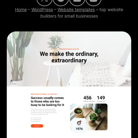
Home
–
WordPress
–
Website templates
–
top website
builders for small businesses