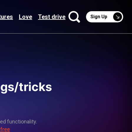
tures
Love
Test drive
Sign Up
gs/tricks
ed functionality.
 free