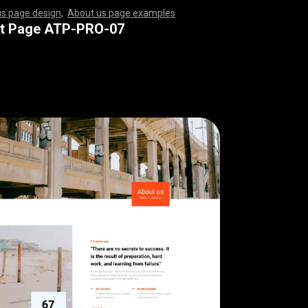
us page design
,
About us page examples
,
,
,
,
,
,
,
,
,
,
,
,
,
,
,
,
,
,
,
,
,
,
,
,
,
,
,
,
,
,
,
,
,
,
,
,
,
,
,
,
,
,
,
,
,
,
,
,
,
,
,
,
,
,
,
,
,
,
,
,
,
,
,
,
,
,
,
,
,
,
,
,
,
,
,
,
,
,
,
,
,
,
,
,
,
,
,
,
,
,
,
,
,
,
,
,
,
,
,
,
,
,
,
,
,
,
,
,
,
,
,
,
,
,
,
,
,
,
,
,
,
,
,
,
,
,
,
,
,
,
,
,
,
,
,
,
,
,
,
,
,
,
,
,
,
,
,
,
,
,
,
,
,
,
,
,
,
,
,
,
,
,
,
,
,
,
,
,
,
,
,
,
,
,
,
,
,
,
,
,
,
,
,
,
,
,
,
,
,
,
,
,
,
,
,
,
,
,
,
,
,
,
,
,
,
,
,
,
,
,
,
,
,
,
,
,
,
,
,
,
,
,
,
,
,
,
,
,
,
,
,
,
,
,
,
,
,
,
,
,
,
,
,
,
,
,
,
,
,
,
,
,
,
,
,
,
,
,
,
,
,
,
,
,
,
,
,
,
,
,
,
,
,
,
,
,
,
,
,
,
,
,
,
,
,
,
,
,
,
,
,
,
,
,
,
,
,
,
,
,
,
,
,
,
,
,
,
,
,
,
,
,
,
,
,
,
,
,
,
,
,
,
,
,
,
,
,
,
,
,
,
,
,
,
,
,
,
,
,
,
,
,
,
,
,
,
,
,
,
,
,
,
,
,
,
,
,
,
,
,
,
,
,
,
,
,
,
,
,
,
,
,
,
,
,
,
,
,
,
,
,
,
,
,
,
,
,
,
,
,
,
,
,
,
,
,
,
,
,
,
,
,
,
,
,
,
,
,
,
,
,
,
,
,
,
,
,
,
,
,
,
,
,
,
t Page ATP-PRO-07