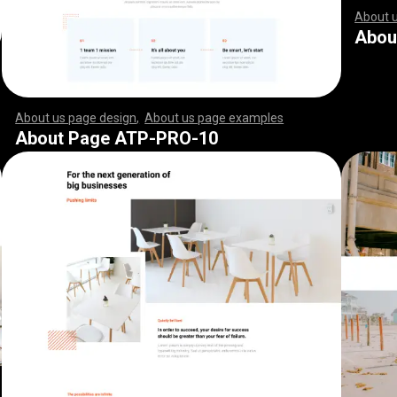
About 
,
,
,
,
,
,
,
,
,
,
,
,
,
,
,
,
,
,
,
,
,
,
,
,
,
,
,
,
,
,
,
,
,
,
,
,
,
,
,
,
,
,
,
,
,
,
,
,
,
,
,
,
,
,
,
,
,
,
Abou
About us page design
,
About us page examples
,
,
,
,
,
,
,
,
,
,
,
,
,
,
,
,
,
,
,
,
,
,
,
,
,
,
,
,
,
,
,
,
,
,
,
,
,
,
,
,
,
,
,
,
,
,
,
,
,
,
,
,
,
,
,
,
,
,
,
,
,
,
,
,
,
,
,
,
,
,
,
,
,
,
,
,
,
,
,
,
,
,
,
,
,
,
,
,
,
,
,
,
,
,
,
,
,
,
,
,
,
,
,
,
,
,
,
,
,
,
,
,
,
,
,
,
,
,
,
,
,
,
,
,
,
,
,
,
,
,
,
,
,
,
,
,
,
,
,
,
,
,
,
,
,
,
,
,
,
,
,
,
,
,
,
,
,
,
,
,
,
,
,
,
,
,
,
,
,
,
,
,
,
,
,
,
,
,
,
,
,
,
,
,
,
,
,
,
,
,
,
,
,
,
,
,
,
,
,
,
,
,
,
,
,
,
,
,
,
,
,
,
,
,
,
,
,
,
,
,
,
,
,
,
,
,
,
,
,
,
,
,
,
,
,
,
,
,
,
,
,
,
,
,
,
,
,
,
,
,
,
,
,
,
,
,
,
,
,
,
,
,
,
,
,
,
,
,
,
,
,
,
,
,
,
,
,
,
,
,
,
,
,
,
,
,
,
,
,
,
,
,
,
,
,
,
,
,
,
,
,
,
,
,
,
,
,
,
,
,
,
,
,
,
,
,
,
,
,
,
,
,
,
,
,
,
,
,
,
,
,
,
,
,
,
,
,
,
,
,
,
,
,
,
,
,
,
,
,
,
,
,
,
,
,
,
,
,
,
,
,
,
,
,
,
,
,
,
,
,
,
,
,
,
,
,
,
,
,
,
,
,
,
,
,
,
,
,
,
,
,
,
,
,
,
,
,
,
,
,
,
,
,
,
,
,
,
,
,
,
,
,
,
,
,
,
,
,
,
,
,
,
,
,
,
,
,
,
,
,
,
,
,
,
,
,
,
,
,
,
,
,
,
,
,
,
,
,
,
,
,
,
,
,
,
,
,
,
,
,
,
,
,
,
,
,
,
,
,
,
,
,
,
,
,
,
,
,
,
,
,
,
About Page ATP-PRO-10