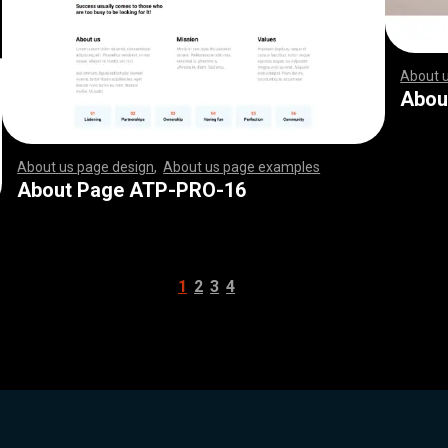
About 
,
,
,
,
,
,
,
,
,
,
,
,
,
,
,
,
,
,
,
,
,
,
,
,
,
,
,
,
,
,
,
,
,
,
,
,
,
,
,
,
,
,
,
,
,
,
,
,
,
,
,
,
,
,
,
,
,
,
Abou
About us page design
,
About us page examples
,
,
,
,
,
,
,
,
,
,
,
,
,
,
,
,
,
,
,
,
,
,
,
,
,
,
,
,
,
,
,
,
,
,
,
,
,
,
,
,
,
,
,
,
,
,
,
,
,
,
,
,
,
,
,
,
,
,
,
,
,
,
,
,
,
,
,
,
,
,
,
,
,
,
,
,
,
,
,
,
,
,
,
,
,
,
,
,
,
,
,
,
,
,
,
,
,
,
,
,
,
,
,
,
,
,
,
,
,
,
,
,
,
,
,
,
,
,
,
,
,
,
,
,
,
,
,
,
,
,
,
,
,
,
,
,
,
,
,
,
,
,
,
,
,
,
,
,
,
,
,
,
,
,
,
,
,
,
,
,
,
,
,
,
,
,
,
,
,
,
,
,
,
,
,
,
,
,
,
,
,
,
,
,
,
,
,
,
,
,
,
,
,
,
,
,
,
,
,
,
,
,
,
,
,
,
,
,
,
,
,
,
,
,
,
,
,
,
,
,
,
,
,
,
,
,
,
,
,
,
,
,
,
,
,
,
,
,
,
,
,
,
,
,
,
,
,
,
,
,
,
,
,
,
,
,
,
,
,
,
,
,
,
,
,
,
,
,
,
,
,
,
,
,
,
,
,
,
,
,
,
,
,
,
,
,
,
,
,
,
,
,
,
,
,
,
,
,
,
,
,
,
,
,
,
,
,
,
,
,
,
,
,
,
,
,
,
,
,
,
,
,
,
,
,
,
,
,
,
,
,
,
,
,
,
,
,
,
,
,
,
,
,
,
,
,
,
,
,
,
,
,
,
,
,
,
,
,
,
,
,
,
,
,
,
,
,
,
,
,
,
,
,
,
,
,
,
,
,
,
,
,
,
,
,
,
,
,
,
,
,
,
,
,
,
,
,
,
,
,
,
,
,
,
,
,
,
,
,
,
,
,
,
,
,
,
,
,
,
,
,
,
,
,
,
,
,
,
,
,
,
,
,
,
,
,
,
,
,
,
,
,
,
,
,
,
,
,
,
,
,
,
,
,
,
,
,
,
,
,
,
,
,
,
,
,
,
,
,
,
,
,
,
,
,
,
,
,
,
,
,
,
About Page ATP-PRO-16
1
2
3
4