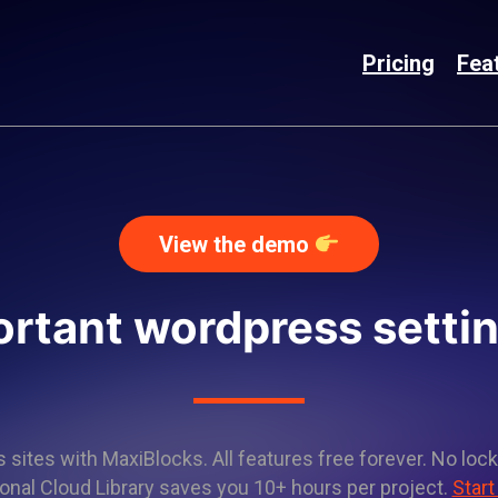
Pricing
Fea
View the demo
ortant wordpress settin
sites with MaxiBlocks. All features free forever. No lock
onal Cloud Library saves you 10+ hours per project.
Start