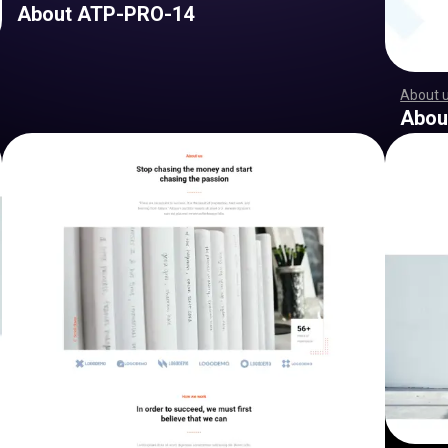
About ATP-PRO-14
About 
,
,
,
,
,
,
,
,
,
,
,
,
,
,
,
,
,
,
,
,
,
,
,
,
,
,
,
,
,
,
,
,
,
,
,
,
,
,
,
,
,
,
,
,
,
,
,
,
,
,
,
,
,
,
,
,
,
,
Abou