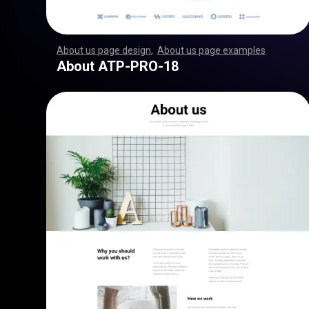
About us page design
,
About us page examples
,
,
,
,
,
,
,
,
,
,
,
,
,
,
,
,
,
,
,
,
,
,
,
,
,
,
,
,
,
,
,
,
,
,
,
,
,
,
,
,
,
,
,
,
,
,
,
,
,
,
,
,
,
,
,
,
,
,
,
,
,
,
,
,
,
,
,
,
,
,
,
,
,
,
,
,
,
,
,
,
,
,
,
,
,
,
,
,
,
,
,
,
,
,
,
,
,
,
,
,
,
,
,
,
,
,
,
,
,
,
,
,
,
,
,
,
,
,
,
,
,
,
,
,
,
,
,
,
,
,
,
,
,
,
,
,
,
,
,
,
,
,
,
,
,
,
,
,
,
,
,
,
,
,
,
,
,
,
,
,
,
,
,
,
,
,
,
,
,
,
,
,
,
,
,
,
,
,
,
,
,
,
,
,
,
,
,
,
,
,
,
,
,
,
,
,
,
,
,
,
,
,
,
,
,
,
,
,
,
,
,
,
,
,
,
,
,
,
,
,
,
,
,
,
,
,
,
,
,
,
,
,
,
,
,
,
,
,
,
,
,
,
,
,
,
,
,
,
,
,
,
,
,
,
,
,
,
,
,
,
,
,
,
,
,
,
,
,
,
,
,
,
,
,
,
,
,
,
,
,
,
,
,
,
,
,
,
,
,
,
,
,
,
,
,
,
,
,
,
,
,
,
,
,
,
,
,
,
,
,
,
,
,
,
,
,
,
,
,
,
,
,
,
,
,
,
,
,
,
,
,
,
,
,
,
,
,
,
,
,
,
,
,
,
,
,
,
,
,
,
,
,
,
,
,
,
,
,
,
,
,
,
,
,
,
,
,
,
,
,
,
,
,
,
,
,
,
,
,
,
,
,
,
,
,
,
,
,
,
,
,
,
,
,
,
,
,
,
,
,
,
,
,
,
,
,
,
,
,
,
,
,
,
,
,
,
,
,
,
,
,
,
,
,
,
,
,
,
,
,
,
,
,
,
,
,
,
,
,
,
,
,
,
,
,
,
,
,
,
,
,
,
,
,
,
,
,
,
,
,
,
,
,
,
,
,
,
,
,
,
,
,
,
,
,
,
,
,
,
,
,
,
About ATP-PRO-18