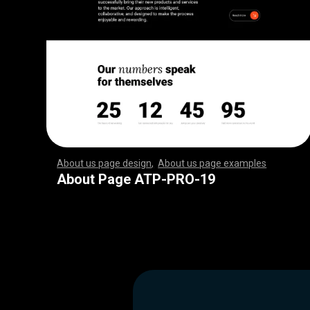
About us page design
,
About us page examples
,
,
,
,
,
,
,
,
,
,
,
,
,
,
,
,
,
,
,
,
,
,
,
,
,
,
,
,
,
,
,
,
,
,
,
,
,
,
,
,
,
,
,
,
,
,
,
,
,
,
,
,
,
,
,
,
,
,
,
,
,
,
,
,
,
,
,
,
,
,
,
,
,
,
,
,
,
,
,
,
,
,
,
,
,
,
,
,
,
,
,
,
,
,
,
,
,
,
,
,
,
,
,
,
,
,
,
,
,
,
,
,
,
,
,
,
,
,
,
,
,
,
,
,
,
,
,
,
,
,
,
,
,
,
,
,
,
,
,
,
,
,
,
,
,
,
,
,
,
,
,
,
,
,
,
,
,
,
,
,
,
,
,
,
,
,
,
,
,
,
,
,
,
,
,
,
,
,
,
,
,
,
,
,
,
,
,
,
,
,
,
,
,
,
,
,
,
,
,
,
,
,
,
,
,
,
,
,
,
,
,
,
,
,
,
,
,
,
,
,
,
,
,
,
,
,
,
,
,
,
,
,
,
,
,
,
,
,
,
,
,
,
,
,
,
,
,
,
,
,
,
,
,
,
,
,
,
,
,
,
,
,
,
,
,
,
,
,
,
,
,
,
,
,
,
,
,
,
,
,
,
,
,
,
,
,
,
,
,
,
,
,
,
,
,
,
,
,
,
,
,
,
,
,
,
,
,
,
,
,
,
,
,
,
,
,
,
,
,
,
,
,
,
,
,
,
,
,
,
,
,
,
,
,
,
,
,
,
,
,
,
,
,
,
,
,
,
,
,
,
,
,
,
,
,
,
,
,
,
,
,
,
,
,
,
,
,
,
,
,
,
,
,
,
,
,
,
,
,
,
,
,
,
,
,
,
,
,
,
,
,
,
,
,
,
,
,
,
,
,
,
,
,
,
,
,
,
,
,
,
,
,
,
,
,
,
,
,
,
,
,
,
,
,
,
,
,
,
,
,
,
,
,
,
,
,
,
,
,
,
,
,
,
,
,
,
,
,
,
,
,
,
,
,
,
,
,
,
,
,
,
,
,
,
,
,
,
,
,
,
,
,
,
,
,
,
,
,
,
,
,
,
About Page ATP-PRO-19