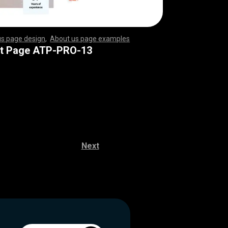
us page design
,
About us page examples
,
,
,
,
,
,
,
,
,
,
,
,
,
,
,
,
,
,
,
,
,
,
,
,
,
,
,
,
,
,
,
,
,
,
,
,
,
,
,
,
,
,
,
,
,
,
,
,
,
,
,
,
,
,
,
,
,
,
,
,
,
,
,
,
,
,
,
,
,
,
,
,
,
,
,
,
,
,
,
,
,
,
,
,
,
,
,
,
,
,
,
,
,
,
,
,
,
,
,
,
,
,
,
,
,
,
,
,
,
,
,
,
,
,
,
,
,
,
,
,
,
,
,
,
,
,
,
,
,
,
,
,
,
,
,
,
,
,
,
,
,
,
,
,
,
,
,
,
,
,
,
,
,
,
,
,
,
,
,
,
,
,
,
,
,
,
,
,
,
,
,
,
,
,
,
,
,
,
,
,
,
,
,
,
,
,
,
,
,
,
,
,
,
,
,
,
,
,
,
,
,
,
,
,
,
,
,
,
,
,
,
,
,
,
,
,
,
,
,
,
,
,
,
,
,
,
,
,
,
,
,
,
,
,
,
,
,
,
,
,
,
,
,
,
,
,
,
,
,
,
,
,
,
,
,
,
,
,
,
,
,
,
,
,
,
,
,
,
,
,
,
,
,
,
,
,
,
,
,
,
,
,
,
,
,
,
,
,
,
,
,
,
,
,
,
,
,
,
,
,
,
,
,
,
,
,
,
,
,
,
,
,
,
,
,
,
,
,
,
,
,
,
,
,
,
,
,
,
,
,
,
,
,
,
,
,
,
,
,
,
,
,
,
,
,
,
,
,
,
,
,
,
,
,
,
,
,
,
,
,
,
,
,
,
,
,
,
,
,
,
,
,
,
,
,
,
,
,
,
,
,
,
,
,
,
,
,
,
,
,
,
,
,
,
,
,
,
,
,
,
,
,
,
,
,
,
,
,
,
,
,
,
,
,
,
,
,
,
,
,
,
,
,
,
t Page ATP-PRO-13
Next