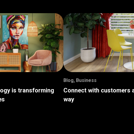
Blog
,
Business
logy is transforming
Connect with customers a
es
way