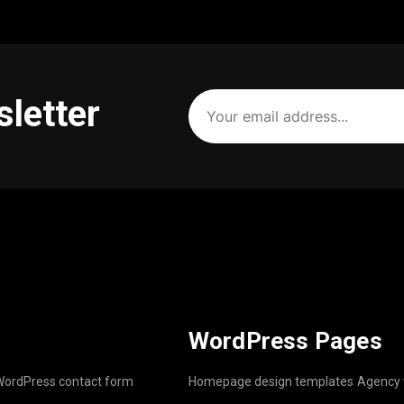
Your
sletter
email
address
(Required)
WordPress Pages
ordPress contact form
Homepage design templates
Agency 