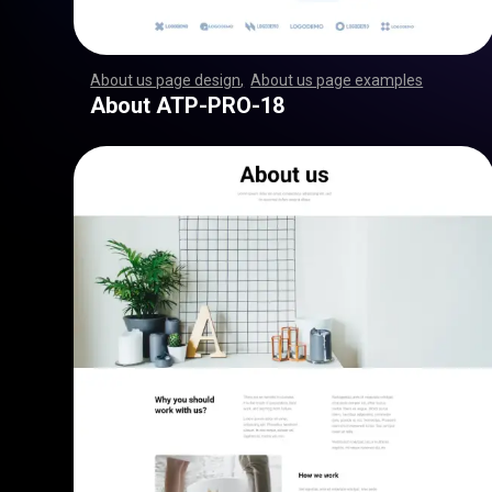
About us page design
,
About us page examples
,
,
,
,
,
,
,
,
,
,
,
,
,
,
,
,
,
,
,
,
,
,
,
,
,
,
,
,
,
,
,
,
,
,
,
,
,
,
,
,
,
,
,
,
,
,
,
,
,
,
,
,
,
,
,
,
,
,
,
,
,
,
,
,
,
,
,
,
,
,
,
,
,
,
,
,
,
,
,
,
,
,
,
,
,
,
,
,
,
,
,
,
,
,
,
,
,
,
,
,
,
,
,
,
,
,
,
,
,
,
,
,
,
,
,
,
,
,
,
,
,
,
,
,
,
,
,
,
,
,
,
,
,
,
,
,
,
,
,
,
,
,
,
,
,
,
,
,
,
,
,
,
,
,
,
,
,
,
,
,
,
,
,
,
,
,
,
,
,
,
,
,
,
,
,
,
,
,
,
,
,
,
,
,
,
,
,
,
,
,
,
,
,
,
,
,
,
,
,
,
,
,
,
,
,
,
,
,
,
,
,
,
,
,
,
,
,
,
,
,
,
,
,
,
,
,
,
,
,
,
,
,
,
,
,
,
,
,
,
,
,
,
,
,
,
,
,
,
,
,
,
,
,
,
,
,
,
,
,
,
,
,
,
,
,
,
,
,
,
,
,
,
,
,
,
,
,
,
,
,
,
,
,
,
,
,
,
,
,
,
,
,
,
,
,
,
,
,
,
,
,
,
,
,
,
,
,
,
,
,
,
,
,
,
,
,
,
,
,
,
,
,
,
,
,
,
,
,
,
,
,
,
,
,
,
,
,
,
,
,
,
,
,
,
,
,
,
,
,
,
,
,
,
,
,
,
,
,
,
,
,
,
,
,
,
,
,
,
,
,
,
,
,
,
,
,
,
,
,
,
,
,
,
,
,
,
,
,
,
,
,
,
,
,
,
,
,
,
,
,
,
,
,
,
,
,
,
,
,
,
,
,
,
,
,
,
,
,
,
,
,
,
,
,
,
,
,
,
,
,
,
,
,
,
,
,
,
,
,
,
,
,
,
,
,
,
,
,
,
,
,
,
,
,
,
,
,
,
,
,
,
,
,
,
,
,
,
,
,
,
,
,
,
,
,
,
,
,
,
,
,
,
About ATP-PRO-18