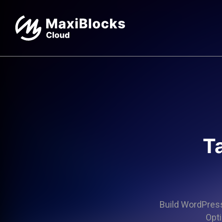
T
Build WordPress 
Opti