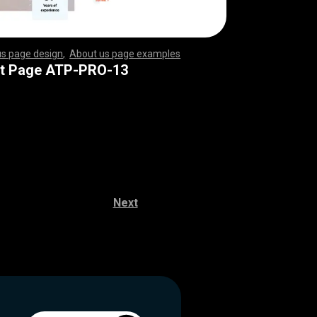
us page design
,
About us page examples
,
,
,
,
,
,
,
,
,
,
,
,
,
,
,
,
,
,
,
,
,
,
,
,
,
,
,
,
,
,
,
,
,
,
,
,
,
,
,
,
,
,
,
,
,
,
,
,
,
,
,
,
,
,
,
,
,
,
,
,
,
,
,
,
,
,
,
,
,
,
,
,
,
,
,
,
,
,
,
,
,
,
,
,
,
,
,
,
,
,
,
,
,
,
,
,
,
,
,
,
,
,
,
,
,
,
,
,
,
,
,
,
,
,
,
,
,
,
,
,
,
,
,
,
,
,
,
,
,
,
,
,
,
,
,
,
,
,
,
,
,
,
,
,
,
,
,
,
,
,
,
,
,
,
,
,
,
,
,
,
,
,
,
,
,
,
,
,
,
,
,
,
,
,
,
,
,
,
,
,
,
,
,
,
,
,
,
,
,
,
,
,
,
,
,
,
,
,
,
,
,
,
,
,
,
,
,
,
,
,
,
,
,
,
,
,
,
,
,
,
,
,
,
,
,
,
,
,
,
,
,
,
,
,
,
,
,
,
,
,
,
,
,
,
,
,
,
,
,
,
,
,
,
,
,
,
,
,
,
,
,
,
,
,
,
,
,
,
,
,
,
,
,
,
,
,
,
,
,
,
,
,
,
,
,
,
,
,
,
,
,
,
,
,
,
,
,
,
,
,
,
,
,
,
,
,
,
,
,
,
,
,
,
,
,
,
,
,
,
,
,
,
,
,
,
,
,
,
,
,
,
,
,
,
,
,
,
,
,
,
,
,
,
,
,
,
,
,
,
,
,
,
,
,
,
,
,
,
,
,
,
,
,
,
,
,
,
,
,
,
,
,
,
,
,
,
,
,
,
,
,
,
,
,
,
,
,
,
,
,
,
,
,
,
,
,
,
,
,
,
,
,
,
,
,
,
,
,
,
,
,
,
,
,
,
,
,
,
,
,
,
,
,
,
t Page ATP-PRO-13
Next