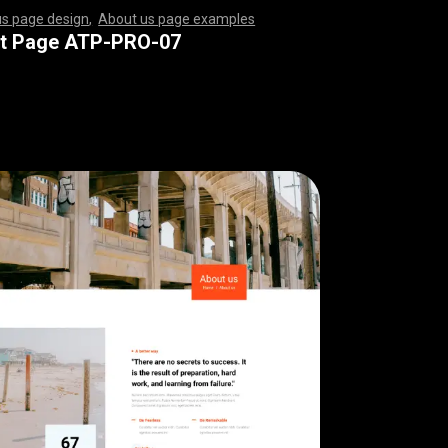
us page design
,
About us page examples
,
,
,
,
,
,
,
,
,
,
,
,
,
,
,
,
,
,
,
,
,
,
,
,
,
,
,
,
,
,
,
,
,
,
,
,
,
,
,
,
,
,
,
,
,
,
,
,
,
,
,
,
,
,
,
,
,
,
,
,
,
,
,
,
,
,
,
,
,
,
,
,
,
,
,
,
,
,
,
,
,
,
,
,
,
,
,
,
,
,
,
,
,
,
,
,
,
,
,
,
,
,
,
,
,
,
,
,
,
,
,
,
,
,
,
,
,
,
,
,
,
,
,
,
,
,
,
,
,
,
,
,
,
,
,
,
,
,
,
,
,
,
,
,
,
,
,
,
,
,
,
,
,
,
,
,
,
,
,
,
,
,
,
,
,
,
,
,
,
,
,
,
,
,
,
,
,
,
,
,
,
,
,
,
,
,
,
,
,
,
,
,
,
,
,
,
,
,
,
,
,
,
,
,
,
,
,
,
,
,
,
,
,
,
,
,
,
,
,
,
,
,
,
,
,
,
,
,
,
,
,
,
,
,
,
,
,
,
,
,
,
,
,
,
,
,
,
,
,
,
,
,
,
,
,
,
,
,
,
,
,
,
,
,
,
,
,
,
,
,
,
,
,
,
,
,
,
,
,
,
,
,
,
,
,
,
,
,
,
,
,
,
,
,
,
,
,
,
,
,
,
,
,
,
,
,
,
,
,
,
,
,
,
,
,
,
,
,
,
,
,
,
,
,
,
,
,
,
,
,
,
,
,
,
,
,
,
,
,
,
,
,
,
,
,
,
,
,
,
,
,
,
,
,
,
,
,
,
,
,
,
,
,
,
,
,
,
,
,
,
,
,
,
,
,
,
,
,
,
,
,
,
,
,
,
,
,
,
,
,
,
,
,
,
,
,
,
,
,
,
,
,
,
,
,
,
,
,
,
,
,
,
,
,
,
,
,
,
,
,
,
,
,
,
t Page ATP-PRO-07