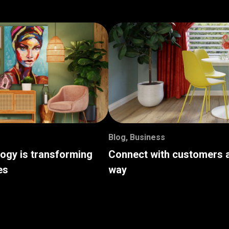
Blog
,
Business
logy is transforming
Connect with customers a
es
way