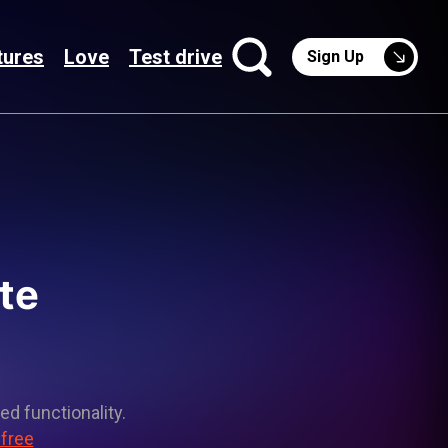
tures
Love
Test drive
Sign Up
te
ed functionality.
 free