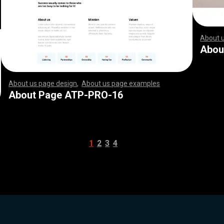
About 
,
,
,
,
,
,
,
,
,
,
,
,
,
,
,
,
,
,
,
,
,
,
,
,
,
,
,
,
,
,
,
,
,
,
,
,
,
,
,
,
,
,
,
,
,
,
,
,
,
,
,
,
,
,
,
,
,
,
Abou
About us page design
,
About us page examples
,
,
,
,
,
,
,
,
,
,
,
,
,
,
,
,
,
,
,
,
,
,
,
,
,
,
,
,
,
,
,
,
,
,
,
,
,
,
,
,
,
,
,
,
,
,
,
,
,
,
,
,
,
,
,
,
,
,
,
,
,
,
,
,
,
,
,
,
,
,
,
,
,
,
,
,
,
,
,
,
,
,
,
,
,
,
,
,
,
,
,
,
,
,
,
,
,
,
,
,
,
,
,
,
,
,
,
,
,
,
,
,
,
,
,
,
,
,
,
,
,
,
,
,
,
,
,
,
,
,
,
,
,
,
,
,
,
,
,
,
,
,
,
,
,
,
,
,
,
,
,
,
,
,
,
,
,
,
,
,
,
,
,
,
,
,
,
,
,
,
,
,
,
,
,
,
,
,
,
,
,
,
,
,
,
,
,
,
,
,
,
,
,
,
,
,
,
,
,
,
,
,
,
,
,
,
,
,
,
,
,
,
,
,
,
,
,
,
,
,
,
,
,
,
,
,
,
,
,
,
,
,
,
,
,
,
,
,
,
,
,
,
,
,
,
,
,
,
,
,
,
,
,
,
,
,
,
,
,
,
,
,
,
,
,
,
,
,
,
,
,
,
,
,
,
,
,
,
,
,
,
,
,
,
,
,
,
,
,
,
,
,
,
,
,
,
,
,
,
,
,
,
,
,
,
,
,
,
,
,
,
,
,
,
,
,
,
,
,
,
,
,
,
,
,
,
,
,
,
,
,
,
,
,
,
,
,
,
,
,
,
,
,
,
,
,
,
,
,
,
,
,
,
,
,
,
,
,
,
,
,
,
,
,
,
,
,
,
,
,
,
,
,
,
,
,
,
,
,
,
,
,
,
,
,
,
,
,
,
,
,
,
,
,
,
,
,
,
,
,
,
,
,
,
,
,
,
,
,
,
,
,
,
,
,
,
,
,
,
,
,
,
,
,
,
,
,
,
,
,
,
,
,
,
,
,
,
,
,
,
,
,
,
,
,
,
,
,
,
,
,
,
,
,
,
,
,
,
,
,
,
,
,
,
,
,
,
,
,
,
,
,
,
,
,
,
,
,
,
,
,
,
About Page ATP-PRO-16
1
2
3
4