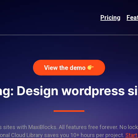
Pricing
Fea
View the demo
ag: Design wordpress si
sites with MaxiBlocks. All features free forever. No lock
onal Cloud Library saves you 10+ hours per project.
Start