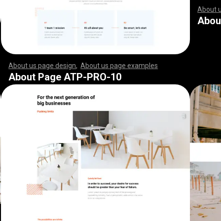
About 
,
,
,
,
,
,
,
,
,
,
,
,
,
,
,
,
,
,
,
,
,
,
,
,
,
,
,
,
,
,
,
,
,
,
,
,
,
,
,
,
,
,
,
,
,
,
,
,
,
,
,
,
,
,
,
,
,
,
Abou
About us page design
,
About us page examples
,
,
,
,
,
,
,
,
,
,
,
,
,
,
,
,
,
,
,
,
,
,
,
,
,
,
,
,
,
,
,
,
,
,
,
,
,
,
,
,
,
,
,
,
,
,
,
,
,
,
,
,
,
,
,
,
,
,
,
,
,
,
,
,
,
,
,
,
,
,
,
,
,
,
,
,
,
,
,
,
,
,
,
,
,
,
,
,
,
,
,
,
,
,
,
,
,
,
,
,
,
,
,
,
,
,
,
,
,
,
,
,
,
,
,
,
,
,
,
,
,
,
,
,
,
,
,
,
,
,
,
,
,
,
,
,
,
,
,
,
,
,
,
,
,
,
,
,
,
,
,
,
,
,
,
,
,
,
,
,
,
,
,
,
,
,
,
,
,
,
,
,
,
,
,
,
,
,
,
,
,
,
,
,
,
,
,
,
,
,
,
,
,
,
,
,
,
,
,
,
,
,
,
,
,
,
,
,
,
,
,
,
,
,
,
,
,
,
,
,
,
,
,
,
,
,
,
,
,
,
,
,
,
,
,
,
,
,
,
,
,
,
,
,
,
,
,
,
,
,
,
,
,
,
,
,
,
,
,
,
,
,
,
,
,
,
,
,
,
,
,
,
,
,
,
,
,
,
,
,
,
,
,
,
,
,
,
,
,
,
,
,
,
,
,
,
,
,
,
,
,
,
,
,
,
,
,
,
,
,
,
,
,
,
,
,
,
,
,
,
,
,
,
,
,
,
,
,
,
,
,
,
,
,
,
,
,
,
,
,
,
,
,
,
,
,
,
,
,
,
,
,
,
,
,
,
,
,
,
,
,
,
,
,
,
,
,
,
,
,
,
,
,
,
,
,
,
,
,
,
,
,
,
,
,
,
,
,
,
,
,
,
,
,
,
,
,
,
,
,
,
,
,
,
,
,
,
,
,
,
,
,
,
,
,
,
,
,
,
,
,
,
,
,
,
,
,
,
,
,
,
,
,
,
,
,
,
,
,
,
,
,
,
,
,
,
,
,
,
,
,
,
,
,
,
,
,
,
,
,
,
,
,
,
,
,
,
,
,
,
,
,
,
,
,
,
,
,
,
,
,
,
About Page ATP-PRO-10