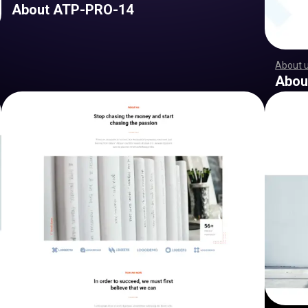
About ATP-PRO-14
About 
,
,
,
,
,
,
,
,
,
,
,
,
,
,
,
,
,
,
,
,
,
,
,
,
,
,
,
,
,
,
,
,
,
,
,
,
,
,
,
,
,
,
,
,
,
,
,
,
,
,
,
,
,
,
,
,
,
,
Abou