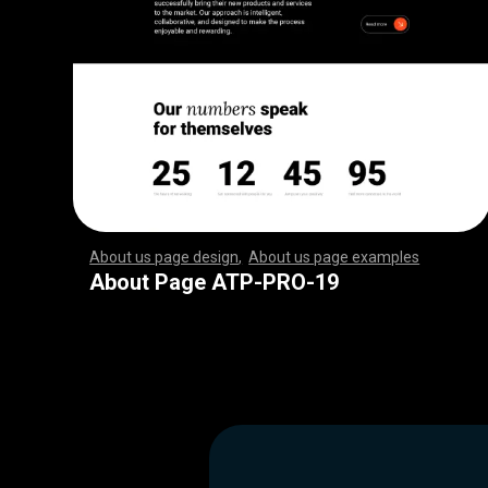
About us page design
,
About us page examples
,
,
,
,
,
,
,
,
,
,
,
,
,
,
,
,
,
,
,
,
,
,
,
,
,
,
,
,
,
,
,
,
,
,
,
,
,
,
,
,
,
,
,
,
,
,
,
,
,
,
,
,
,
,
,
,
,
,
,
,
,
,
,
,
,
,
,
,
,
,
,
,
,
,
,
,
,
,
,
,
,
,
,
,
,
,
,
,
,
,
,
,
,
,
,
,
,
,
,
,
,
,
,
,
,
,
,
,
,
,
,
,
,
,
,
,
,
,
,
,
,
,
,
,
,
,
,
,
,
,
,
,
,
,
,
,
,
,
,
,
,
,
,
,
,
,
,
,
,
,
,
,
,
,
,
,
,
,
,
,
,
,
,
,
,
,
,
,
,
,
,
,
,
,
,
,
,
,
,
,
,
,
,
,
,
,
,
,
,
,
,
,
,
,
,
,
,
,
,
,
,
,
,
,
,
,
,
,
,
,
,
,
,
,
,
,
,
,
,
,
,
,
,
,
,
,
,
,
,
,
,
,
,
,
,
,
,
,
,
,
,
,
,
,
,
,
,
,
,
,
,
,
,
,
,
,
,
,
,
,
,
,
,
,
,
,
,
,
,
,
,
,
,
,
,
,
,
,
,
,
,
,
,
,
,
,
,
,
,
,
,
,
,
,
,
,
,
,
,
,
,
,
,
,
,
,
,
,
,
,
,
,
,
,
,
,
,
,
,
,
,
,
,
,
,
,
,
,
,
,
,
,
,
,
,
,
,
,
,
,
,
,
,
,
,
,
,
,
,
,
,
,
,
,
,
,
,
,
,
,
,
,
,
,
,
,
,
,
,
,
,
,
,
,
,
,
,
,
,
,
,
,
,
,
,
,
,
,
,
,
,
,
,
,
,
,
,
,
,
,
,
,
,
,
,
,
,
,
,
,
,
,
,
,
,
,
,
,
,
,
,
,
,
,
,
,
,
,
,
,
,
,
,
,
,
,
,
,
,
,
,
,
,
,
,
,
,
,
,
,
,
,
,
,
,
,
,
,
,
,
,
,
,
,
,
,
,
,
,
,
,
,
,
,
,
,
,
,
,
,
,
,
About Page ATP-PRO-19