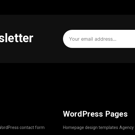
Your
sletter
email
address
(Required)
WordPress Pages
ordPress contact form
Homepage design templates
Agency 