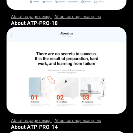
About us page design
,
About us page examples
,
,
,
,
,
,
,
,
,
,
,
,
,
,
,
,
,
,
,
,
,
,
,
,
,
,
,
,
,
,
,
,
,
,
,
,
,
,
,
,
,
,
,
,
,
,
,
,
,
,
,
,
,
,
,
,
,
,
,
,
,
,
,
,
,
,
,
,
,
,
,
,
,
,
,
,
,
,
,
,
,
,
,
,
,
,
,
,
,
,
,
,
,
,
,
,
,
,
,
,
,
,
,
,
,
,
,
,
,
,
,
,
,
,
,
,
,
,
,
,
,
,
,
,
,
,
,
,
,
,
,
,
,
,
,
,
,
,
,
,
,
,
,
,
,
,
,
,
,
,
,
,
,
,
,
,
,
,
,
,
,
,
,
,
,
,
,
,
,
,
,
,
,
,
,
,
,
,
,
,
,
,
,
,
,
,
,
,
,
,
,
,
,
,
,
,
,
,
,
,
,
,
,
,
,
,
,
,
,
,
,
,
,
,
,
,
,
,
,
,
,
,
,
,
,
,
,
,
,
,
,
,
,
,
,
,
,
,
,
,
,
,
,
,
,
,
,
,
,
,
,
,
,
,
,
,
,
,
,
,
,
,
,
,
,
,
,
,
,
,
,
,
,
,
,
,
,
,
,
,
,
,
,
,
,
,
,
,
,
,
,
,
,
,
,
,
,
,
,
,
,
,
,
,
,
,
,
,
,
,
,
,
,
,
,
,
,
,
,
,
,
,
,
,
,
,
,
,
,
,
,
,
,
,
,
,
,
,
,
,
,
,
,
,
,
,
,
,
,
,
,
,
,
,
,
,
,
,
,
,
,
,
,
,
,
,
,
,
,
,
,
,
,
,
,
,
,
,
,
,
,
,
,
,
,
,
,
,
,
,
,
,
,
,
,
,
,
,
,
,
,
,
,
,
,
,
,
,
,
,
,
,
,
,
,
,
,
,
,
,
,
,
,
,
,
,
,
,
,
,
,
,
,
,
,
,
,
,
,
,
,
,
,
,
,
,
,
,
,
,
,
,
,
,
,
,
,
,
,
,
,
,
,
,
,
,
,
,
,
,
,
,
,
,
,
,
,
,
,
,
,
,
About ATP-PRO-18
About us page design
,
About us page examples
,
,
,
,
,
,
,
,
,
,
,
,
,
,
,
,
,
,
,
,
,
,
,
,
,
,
,
,
,
,
,
,
,
,
,
,
,
,
,
,
,
,
,
,
,
,
,
,
,
,
,
,
,
,
,
,
,
,
,
,
,
,
,
,
,
,
,
,
,
,
,
,
,
,
,
,
,
,
,
,
,
,
,
,
,
,
,
,
,
,
,
,
,
,
,
,
,
,
,
,
,
,
,
,
,
,
,
,
,
,
,
,
,
,
,
,
,
,
,
,
,
,
,
,
,
,
,
,
,
,
,
,
,
,
,
,
,
,
,
,
,
,
,
,
,
,
,
,
,
,
,
,
,
,
,
,
,
,
,
,
,
,
,
,
,
,
,
,
,
,
,
,
,
,
,
,
,
,
,
,
,
,
,
,
,
,
,
,
,
,
,
,
,
,
,
,
,
,
,
,
,
,
,
,
,
,
,
,
,
,
,
,
,
,
,
,
,
,
,
,
,
,
,
,
,
,
,
,
,
,
,
,
,
,
,
,
,
,
,
,
,
,
,
,
,
,
,
,
,
,
,
,
,
,
,
,
,
,
,
,
,
,
,
,
,
,
,
,
,
,
,
,
,
,
,
,
,
,
,
,
,
,
,
,
,
,
,
,
,
,
,
,
,
,
,
,
,
,
,
,
,
,
,
,
,
,
,
,
,
,
,
,
,
,
,
,
,
,
,
,
,
,
,
,
,
,
,
,
,
,
,
,
,
,
,
,
,
,
,
,
,
,
,
,
,
,
,
,
,
,
,
,
,
,
,
,
,
,
,
,
,
,
,
,
,
,
,
,
,
,
,
,
,
,
,
,
,
,
,
,
,
,
,
,
,
,
,
,
,
,
,
,
,
,
,
,
,
,
,
,
,
,
,
,
,
,
,
,
,
,
,
,
,
,
,
,
,
,
,
,
,
,
,
,
,
,
,
,
,
,
,
,
,
,
,
,
,
,
,
,
,
,
,
,
,
,
,
,
,
,
,
,
,
,
,
,
,
,
,
,
,
,
,
,
,
,
,
,
,
,
,
,
,
,
,
,
,
,
,
,
,
,
About ATP-PRO-14