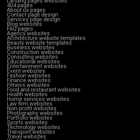
Landing pages websites
404 pages
About us pages
Contact page design
Services page design
Blog websites
FAQ pages
Agency websites
Architecture website templates
Beauty website templates
Business websites
Construction websites
Consulting websites
Educational websites
Entertainment websites
Event websites
Fashion websites
Finance websites
Fitness websites
Food and restaurant websites
Health websites
Home services websites
Law firm websites
Non-profit websites
Photography websites
Portfolio websites
Sports websites
Technology websites
Transport websites
Travel websites