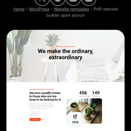
Home
–
WordPress
–
Website templates
–
PHP website
builder open source