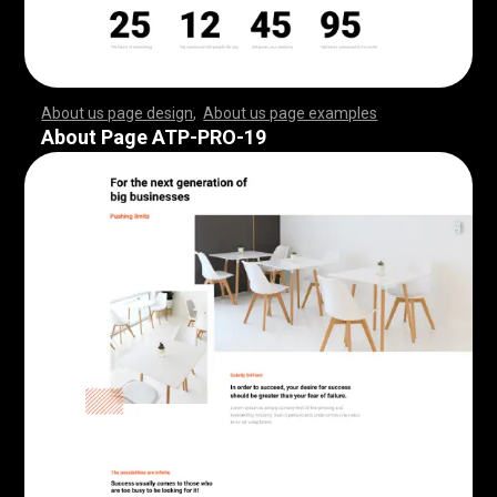
About us page design
,
About us page examples
,
,
,
,
,
,
,
,
,
,
,
,
,
,
,
,
,
,
,
,
,
,
,
,
,
,
,
,
,
,
,
,
,
,
,
,
,
,
,
,
,
,
,
,
,
,
,
,
,
,
,
,
,
,
,
,
,
,
,
,
,
,
,
,
,
,
,
,
,
,
,
,
,
,
,
,
,
,
,
,
,
,
,
,
,
,
,
,
,
,
,
,
,
,
,
,
,
,
,
,
,
,
,
,
,
,
,
,
,
,
,
,
,
,
,
,
,
,
,
,
,
,
,
,
,
,
,
,
,
,
,
,
,
,
,
,
,
,
,
,
,
,
,
,
,
,
,
,
,
,
,
,
,
,
,
,
,
,
,
,
,
,
,
,
,
,
,
,
,
,
,
,
,
,
,
,
,
,
,
,
,
,
,
,
,
,
,
,
,
,
,
,
,
,
,
,
,
,
,
,
,
,
,
,
,
,
,
,
,
,
,
,
,
,
,
,
,
,
,
,
,
,
,
,
,
,
,
,
,
,
,
,
,
,
,
,
,
,
,
,
,
,
,
,
,
,
,
,
,
,
,
,
,
,
,
,
,
,
,
,
,
,
,
,
,
,
,
,
,
,
,
,
,
,
,
,
,
,
,
,
,
,
,
,
,
,
,
,
,
,
,
,
,
,
,
,
,
,
,
,
,
,
,
,
,
,
,
,
,
,
,
,
,
,
,
,
,
,
,
,
,
,
,
,
,
,
,
,
,
,
,
,
,
,
,
,
,
,
,
,
,
,
,
,
,
,
,
,
,
,
,
,
,
,
,
,
,
,
,
,
,
,
,
,
,
,
,
,
,
,
,
,
,
,
,
,
,
,
,
,
,
,
,
,
,
,
,
,
,
,
,
,
,
,
,
,
,
,
,
,
,
,
,
,
,
,
,
,
,
,
,
,
,
,
,
,
,
,
,
,
,
,
,
,
,
,
,
,
,
,
,
,
,
,
,
,
,
,
,
,
,
,
,
,
,
,
,
,
,
,
,
,
,
,
,
,
,
,
,
,
,
,
,
,
,
,
,
,
,
,
,
,
,
,
,
,
,
,
,
,
,
,
About Page ATP-PRO-19