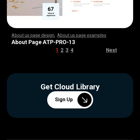
About us page design
,
About us page examples
,
,
,
,
,
,
,
,
,
,
,
,
,
,
,
,
,
,
,
,
,
,
,
,
,
,
,
,
,
,
,
,
,
,
,
,
,
,
,
,
,
,
,
,
,
,
,
,
,
,
,
,
,
,
,
,
,
,
,
,
,
,
,
,
,
,
,
,
,
,
,
,
,
,
,
,
,
,
,
,
,
,
,
,
,
,
,
,
,
,
,
,
,
,
,
,
,
,
,
,
,
,
,
,
,
,
,
,
,
,
,
,
,
,
,
,
,
,
,
,
,
,
,
,
,
,
,
,
,
,
,
,
,
,
,
,
,
,
,
,
,
,
,
,
,
,
,
,
,
,
,
,
,
,
,
,
,
,
,
,
,
,
,
,
,
,
,
,
,
,
,
,
,
,
,
,
,
,
,
,
,
,
,
,
,
,
,
,
,
,
,
,
,
,
,
,
,
,
,
,
,
,
,
,
,
,
,
,
,
,
,
,
,
,
,
,
,
,
,
,
,
,
,
,
,
,
,
,
,
,
,
,
,
,
,
,
,
,
,
,
,
,
,
,
,
,
,
,
,
,
,
,
,
,
,
,
,
,
,
,
,
,
,
,
,
,
,
,
,
,
,
,
,
,
,
,
,
,
,
,
,
,
,
,
,
,
,
,
,
,
,
,
,
,
,
,
,
,
,
,
,
,
,
,
,
,
,
,
,
,
,
,
,
,
,
,
,
,
,
,
,
,
,
,
,
,
,
,
,
,
,
,
,
,
,
,
,
,
,
,
,
,
,
,
,
,
,
,
,
,
,
,
,
,
,
,
,
,
,
,
,
,
,
,
,
,
,
,
,
,
,
,
,
,
,
,
,
,
,
,
,
,
,
,
,
,
,
,
,
,
,
,
,
,
,
,
,
,
,
,
,
,
,
,
,
,
,
,
,
,
,
,
,
,
,
,
,
,
,
,
,
,
,
,
,
,
,
,
,
,
,
,
,
,
,
,
,
,
,
,
,
,
,
,
,
,
,
,
,
,
,
,
,
,
,
,
,
,
,
,
,
,
,
,
,
,
,
,
,
,
,
,
,
,
,
,
,
,
,
,
,
,
About Page ATP-PRO-13
1
2
3
4
Next
Get Cloud Library
Sign Up