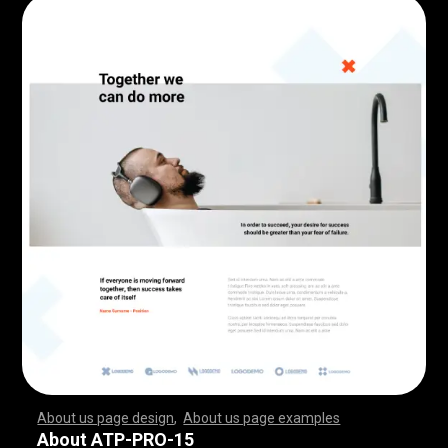
About us page design
,
About us page examples
,
,
,
,
,
,
,
,
,
,
,
,
,
,
,
,
,
,
,
,
,
,
,
,
,
,
,
,
,
,
,
,
,
,
,
,
,
,
,
,
,
,
,
,
,
,
,
,
,
,
,
,
,
,
,
,
,
,
,
,
,
,
,
,
,
,
,
,
,
,
,
,
,
,
,
,
,
,
,
,
,
,
,
,
,
,
,
,
,
,
,
,
,
,
,
,
,
,
,
,
,
,
,
,
,
,
,
,
,
,
,
,
,
,
,
,
,
,
,
,
,
,
,
,
,
,
,
,
,
,
,
,
,
,
,
,
,
,
,
,
,
,
,
,
,
,
,
,
,
,
,
,
,
,
,
,
,
,
,
,
,
,
,
,
,
,
,
,
,
,
,
,
,
,
,
,
,
,
,
,
,
,
,
,
,
,
,
,
,
,
,
,
,
,
,
,
,
,
,
,
,
,
,
,
,
,
,
,
,
,
,
,
,
,
,
,
,
,
,
,
,
,
,
,
,
,
,
,
,
,
,
,
,
,
,
,
,
,
,
,
,
,
,
,
,
,
,
,
,
,
,
,
,
,
,
,
,
,
,
,
,
,
,
,
,
,
,
,
,
,
,
,
,
,
,
,
,
,
,
,
,
,
,
,
,
,
,
,
,
,
,
,
,
,
,
,
,
,
,
,
,
,
,
,
,
,
,
,
,
,
,
,
,
,
,
,
,
,
,
,
,
,
,
,
,
,
,
,
,
,
,
,
,
,
,
,
,
,
,
,
,
,
,
,
,
,
,
,
,
,
,
,
,
,
,
,
,
,
,
,
,
,
,
,
,
,
,
,
,
,
,
,
,
,
,
,
,
,
,
,
,
,
,
,
,
,
,
,
,
,
,
,
,
,
,
,
,
,
,
,
,
,
,
,
,
,
,
,
,
,
,
,
,
,
,
,
,
,
,
,
,
,
,
,
,
,
,
,
,
,
,
,
,
,
,
,
,
,
,
,
,
,
,
,
,
,
,
,
,
,
,
,
,
,
,
,
,
,
,
,
,
,
,
,
,
,
,
,
,
,
,
,
,
,
,
,
,
,
,
,
,
,
About ATP-PRO-15