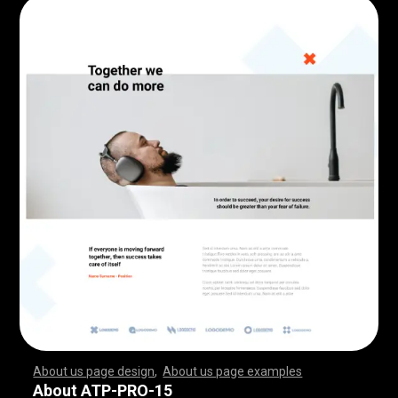
About us page design
,
About us page examples
,
,
,
,
,
,
,
,
,
,
,
,
,
,
,
,
,
,
,
,
,
,
,
,
,
,
,
,
,
,
,
,
,
,
,
,
,
,
,
,
,
,
,
,
,
,
,
,
,
,
,
,
,
,
,
,
,
,
,
,
,
,
,
,
,
,
,
,
,
,
,
,
,
,
,
,
,
,
,
,
,
,
,
,
,
,
,
,
,
,
,
,
,
,
,
,
,
,
,
,
,
,
,
,
,
,
,
,
,
,
,
,
,
,
,
,
,
,
,
,
,
,
,
,
,
,
,
,
,
,
,
,
,
,
,
,
,
,
,
,
,
,
,
,
,
,
,
,
,
,
,
,
,
,
,
,
,
,
,
,
,
,
,
,
,
,
,
,
,
,
,
,
,
,
,
,
,
,
,
,
,
,
,
,
,
,
,
,
,
,
,
,
,
,
,
,
,
,
,
,
,
,
,
,
,
,
,
,
,
,
,
,
,
,
,
,
,
,
,
,
,
,
,
,
,
,
,
,
,
,
,
,
,
,
,
,
,
,
,
,
,
,
,
,
,
,
,
,
,
,
,
,
,
,
,
,
,
,
,
,
,
,
,
,
,
,
,
,
,
,
,
,
,
,
,
,
,
,
,
,
,
,
,
,
,
,
,
,
,
,
,
,
,
,
,
,
,
,
,
,
,
,
,
,
,
,
,
,
,
,
,
,
,
,
,
,
,
,
,
,
,
,
,
,
,
,
,
,
,
,
,
,
,
,
,
,
,
,
,
,
,
,
,
,
,
,
,
,
,
,
,
,
,
,
,
,
,
,
,
,
,
,
,
,
,
,
,
,
,
,
,
,
,
,
,
,
,
,
,
,
,
,
,
,
,
,
,
,
,
,
,
,
,
,
,
,
,
,
,
,
,
,
,
,
,
,
,
,
,
,
,
,
,
,
,
,
,
,
,
,
,
,
,
,
,
,
,
,
,
,
,
,
,
,
,
,
,
,
,
,
,
,
,
,
,
,
,
,
,
,
,
,
,
,
,
,
,
,
,
,
,
,
,
,
,
,
,
,
,
,
,
,
,
,
,
,
,
,
,
,
,
,
About ATP-PRO-15