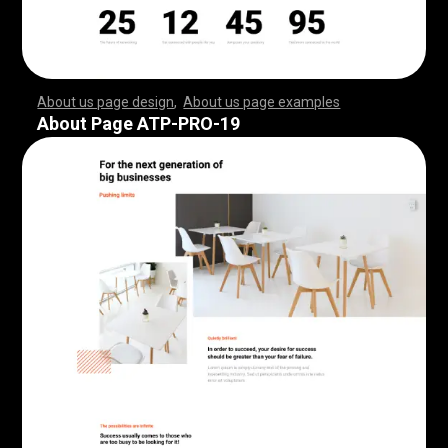
About us page design
,
About us page examples
,
,
,
,
,
,
,
,
,
,
,
,
,
,
,
,
,
,
,
,
,
,
,
,
,
,
,
,
,
,
,
,
,
,
,
,
,
,
,
,
,
,
,
,
,
,
,
,
,
,
,
,
,
,
,
,
,
,
,
,
,
,
,
,
,
,
,
,
,
,
,
,
,
,
,
,
,
,
,
,
,
,
,
,
,
,
,
,
,
,
,
,
,
,
,
,
,
,
,
,
,
,
,
,
,
,
,
,
,
,
,
,
,
,
,
,
,
,
,
,
,
,
,
,
,
,
,
,
,
,
,
,
,
,
,
,
,
,
,
,
,
,
,
,
,
,
,
,
,
,
,
,
,
,
,
,
,
,
,
,
,
,
,
,
,
,
,
,
,
,
,
,
,
,
,
,
,
,
,
,
,
,
,
,
,
,
,
,
,
,
,
,
,
,
,
,
,
,
,
,
,
,
,
,
,
,
,
,
,
,
,
,
,
,
,
,
,
,
,
,
,
,
,
,
,
,
,
,
,
,
,
,
,
,
,
,
,
,
,
,
,
,
,
,
,
,
,
,
,
,
,
,
,
,
,
,
,
,
,
,
,
,
,
,
,
,
,
,
,
,
,
,
,
,
,
,
,
,
,
,
,
,
,
,
,
,
,
,
,
,
,
,
,
,
,
,
,
,
,
,
,
,
,
,
,
,
,
,
,
,
,
,
,
,
,
,
,
,
,
,
,
,
,
,
,
,
,
,
,
,
,
,
,
,
,
,
,
,
,
,
,
,
,
,
,
,
,
,
,
,
,
,
,
,
,
,
,
,
,
,
,
,
,
,
,
,
,
,
,
,
,
,
,
,
,
,
,
,
,
,
,
,
,
,
,
,
,
,
,
,
,
,
,
,
,
,
,
,
,
,
,
,
,
,
,
,
,
,
,
,
,
,
,
,
,
,
,
,
,
,
,
,
,
,
,
,
,
,
,
,
,
,
,
,
,
,
,
,
,
,
,
,
,
,
,
,
,
,
,
,
,
,
,
,
,
,
,
,
,
,
,
,
,
,
,
,
,
,
,
,
,
,
,
,
,
,
,
,
,
,
,
,
About Page ATP-PRO-19