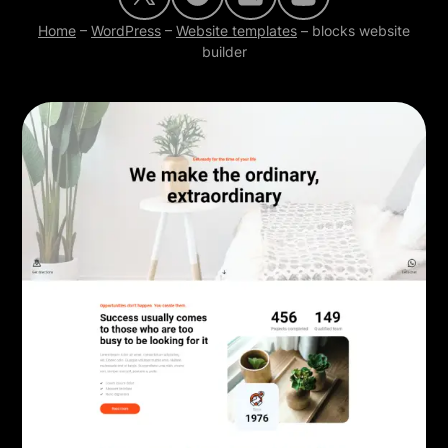
Home
–
WordPress
–
Website templates
–
blocks website
builder