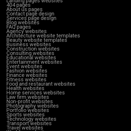
Landing pages websites
404 pages
About us pages
Contact page design
Services page design
Blog websites
FAQ pages
Agency websites
Architecture website templates
Beauty website templates
Business websites
Construction websites
Consulting websites
Educational websites
Entertainment websites
Event websites
Fashion websites
Finance websites
Fitness websites
Food and restaurant websites
Health websites
Home services websites
Law firm websites
Non-profit websites
Photography websites
Portfolio websites
Sports websites
Technology websites
Transport websites
Travel websites