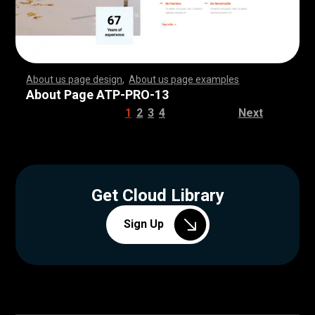
About us page design
,
About us page examples
,
,
,
,
,
,
,
,
,
,
,
,
,
,
,
,
,
,
,
,
,
,
,
,
,
,
,
,
,
,
,
,
,
,
,
,
,
,
,
,
,
,
,
,
,
,
,
,
,
,
,
,
,
,
,
,
,
,
,
,
,
,
,
,
,
,
,
,
,
,
,
,
,
,
,
,
,
,
,
,
,
,
,
,
,
,
,
,
,
,
,
,
,
,
,
,
,
,
,
,
,
,
,
,
,
,
,
,
,
,
,
,
,
,
,
,
,
,
,
,
,
,
,
,
,
,
,
,
,
,
,
,
,
,
,
,
,
,
,
,
,
,
,
,
,
,
,
,
,
,
,
,
,
,
,
,
,
,
,
,
,
,
,
,
,
,
,
,
,
,
,
,
,
,
,
,
,
,
,
,
,
,
,
,
,
,
,
,
,
,
,
,
,
,
,
,
,
,
,
,
,
,
,
,
,
,
,
,
,
,
,
,
,
,
,
,
,
,
,
,
,
,
,
,
,
,
,
,
,
,
,
,
,
,
,
,
,
,
,
,
,
,
,
,
,
,
,
,
,
,
,
,
,
,
,
,
,
,
,
,
,
,
,
,
,
,
,
,
,
,
,
,
,
,
,
,
,
,
,
,
,
,
,
,
,
,
,
,
,
,
,
,
,
,
,
,
,
,
,
,
,
,
,
,
,
,
,
,
,
,
,
,
,
,
,
,
,
,
,
,
,
,
,
,
,
,
,
,
,
,
,
,
,
,
,
,
,
,
,
,
,
,
,
,
,
,
,
,
,
,
,
,
,
,
,
,
,
,
,
,
,
,
,
,
,
,
,
,
,
,
,
,
,
,
,
,
,
,
,
,
,
,
,
,
,
,
,
,
,
,
,
,
,
,
,
,
,
,
,
,
,
,
,
,
,
,
,
,
,
,
,
,
,
,
,
,
,
,
,
,
,
,
,
,
,
,
,
,
,
,
,
,
,
,
,
,
,
,
,
,
,
,
,
,
,
,
,
,
,
,
,
,
,
,
,
,
,
,
,
,
,
,
,
,
,
,
,
,
,
,
,
,
,
,
,
,
,
,
,
,
,
,
About Page ATP-PRO-13
1
2
3
4
Next
Get Cloud Library
Sign Up