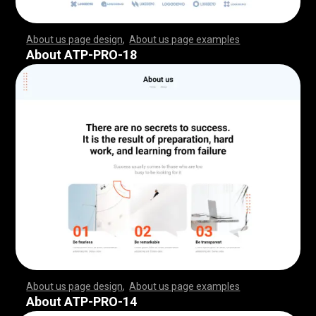
About us page design
,
About us page examples
,
,
,
,
,
,
,
,
,
,
,
,
,
,
,
,
,
,
,
,
,
,
,
,
,
,
,
,
,
,
,
,
,
,
,
,
,
,
,
,
,
,
,
,
,
,
,
,
,
,
,
,
,
,
,
,
,
,
,
,
,
,
,
,
,
,
,
,
,
,
,
,
,
,
,
,
,
,
,
,
,
,
,
,
,
,
,
,
,
,
,
,
,
,
,
,
,
,
,
,
,
,
,
,
,
,
,
,
,
,
,
,
,
,
,
,
,
,
,
,
,
,
,
,
,
,
,
,
,
,
,
,
,
,
,
,
,
,
,
,
,
,
,
,
,
,
,
,
,
,
,
,
,
,
,
,
,
,
,
,
,
,
,
,
,
,
,
,
,
,
,
,
,
,
,
,
,
,
,
,
,
,
,
,
,
,
,
,
,
,
,
,
,
,
,
,
,
,
,
,
,
,
,
,
,
,
,
,
,
,
,
,
,
,
,
,
,
,
,
,
,
,
,
,
,
,
,
,
,
,
,
,
,
,
,
,
,
,
,
,
,
,
,
,
,
,
,
,
,
,
,
,
,
,
,
,
,
,
,
,
,
,
,
,
,
,
,
,
,
,
,
,
,
,
,
,
,
,
,
,
,
,
,
,
,
,
,
,
,
,
,
,
,
,
,
,
,
,
,
,
,
,
,
,
,
,
,
,
,
,
,
,
,
,
,
,
,
,
,
,
,
,
,
,
,
,
,
,
,
,
,
,
,
,
,
,
,
,
,
,
,
,
,
,
,
,
,
,
,
,
,
,
,
,
,
,
,
,
,
,
,
,
,
,
,
,
,
,
,
,
,
,
,
,
,
,
,
,
,
,
,
,
,
,
,
,
,
,
,
,
,
,
,
,
,
,
,
,
,
,
,
,
,
,
,
,
,
,
,
,
,
,
,
,
,
,
,
,
,
,
,
,
,
,
,
,
,
,
,
,
,
,
,
,
,
,
,
,
,
,
,
,
,
,
,
,
,
,
,
,
,
,
,
,
,
,
,
,
,
,
,
,
,
,
,
,
,
,
,
,
,
,
,
,
,
,
,
,
,
,
,
,
About ATP-PRO-18
About us page design
,
About us page examples
,
,
,
,
,
,
,
,
,
,
,
,
,
,
,
,
,
,
,
,
,
,
,
,
,
,
,
,
,
,
,
,
,
,
,
,
,
,
,
,
,
,
,
,
,
,
,
,
,
,
,
,
,
,
,
,
,
,
,
,
,
,
,
,
,
,
,
,
,
,
,
,
,
,
,
,
,
,
,
,
,
,
,
,
,
,
,
,
,
,
,
,
,
,
,
,
,
,
,
,
,
,
,
,
,
,
,
,
,
,
,
,
,
,
,
,
,
,
,
,
,
,
,
,
,
,
,
,
,
,
,
,
,
,
,
,
,
,
,
,
,
,
,
,
,
,
,
,
,
,
,
,
,
,
,
,
,
,
,
,
,
,
,
,
,
,
,
,
,
,
,
,
,
,
,
,
,
,
,
,
,
,
,
,
,
,
,
,
,
,
,
,
,
,
,
,
,
,
,
,
,
,
,
,
,
,
,
,
,
,
,
,
,
,
,
,
,
,
,
,
,
,
,
,
,
,
,
,
,
,
,
,
,
,
,
,
,
,
,
,
,
,
,
,
,
,
,
,
,
,
,
,
,
,
,
,
,
,
,
,
,
,
,
,
,
,
,
,
,
,
,
,
,
,
,
,
,
,
,
,
,
,
,
,
,
,
,
,
,
,
,
,
,
,
,
,
,
,
,
,
,
,
,
,
,
,
,
,
,
,
,
,
,
,
,
,
,
,
,
,
,
,
,
,
,
,
,
,
,
,
,
,
,
,
,
,
,
,
,
,
,
,
,
,
,
,
,
,
,
,
,
,
,
,
,
,
,
,
,
,
,
,
,
,
,
,
,
,
,
,
,
,
,
,
,
,
,
,
,
,
,
,
,
,
,
,
,
,
,
,
,
,
,
,
,
,
,
,
,
,
,
,
,
,
,
,
,
,
,
,
,
,
,
,
,
,
,
,
,
,
,
,
,
,
,
,
,
,
,
,
,
,
,
,
,
,
,
,
,
,
,
,
,
,
,
,
,
,
,
,
,
,
,
,
,
,
,
,
,
,
,
,
,
,
,
,
,
,
,
,
,
,
,
,
,
,
,
,
,
,
,
,
About ATP-PRO-14