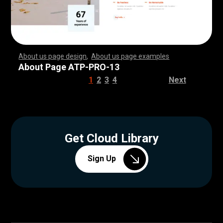
About us page design
,
About us page examples
,
,
,
,
,
,
,
,
,
,
,
,
,
,
,
,
,
,
,
,
,
,
,
,
,
,
,
,
,
,
,
,
,
,
,
,
,
,
,
,
,
,
,
,
,
,
,
,
,
,
,
,
,
,
,
,
,
,
,
,
,
,
,
,
,
,
,
,
,
,
,
,
,
,
,
,
,
,
,
,
,
,
,
,
,
,
,
,
,
,
,
,
,
,
,
,
,
,
,
,
,
,
,
,
,
,
,
,
,
,
,
,
,
,
,
,
,
,
,
,
,
,
,
,
,
,
,
,
,
,
,
,
,
,
,
,
,
,
,
,
,
,
,
,
,
,
,
,
,
,
,
,
,
,
,
,
,
,
,
,
,
,
,
,
,
,
,
,
,
,
,
,
,
,
,
,
,
,
,
,
,
,
,
,
,
,
,
,
,
,
,
,
,
,
,
,
,
,
,
,
,
,
,
,
,
,
,
,
,
,
,
,
,
,
,
,
,
,
,
,
,
,
,
,
,
,
,
,
,
,
,
,
,
,
,
,
,
,
,
,
,
,
,
,
,
,
,
,
,
,
,
,
,
,
,
,
,
,
,
,
,
,
,
,
,
,
,
,
,
,
,
,
,
,
,
,
,
,
,
,
,
,
,
,
,
,
,
,
,
,
,
,
,
,
,
,
,
,
,
,
,
,
,
,
,
,
,
,
,
,
,
,
,
,
,
,
,
,
,
,
,
,
,
,
,
,
,
,
,
,
,
,
,
,
,
,
,
,
,
,
,
,
,
,
,
,
,
,
,
,
,
,
,
,
,
,
,
,
,
,
,
,
,
,
,
,
,
,
,
,
,
,
,
,
,
,
,
,
,
,
,
,
,
,
,
,
,
,
,
,
,
,
,
,
,
,
,
,
,
,
,
,
,
,
,
,
,
,
,
,
,
,
,
,
,
,
,
,
,
,
,
,
,
,
,
,
,
,
,
,
,
,
,
,
,
,
,
,
,
,
,
,
,
,
,
,
,
,
,
,
,
,
,
,
,
,
,
,
,
,
,
,
,
,
,
,
,
,
,
,
,
,
,
,
,
,
,
,
,
,
,
,
About Page ATP-PRO-13
1
2
3
4
Next
Get Cloud Library
Sign Up