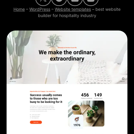
Home
–
WordPress
–
Website templates
–
best website
builder for hospitality industry