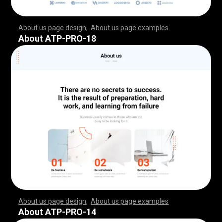
About us page design
,
About us page examples
,
,
,
,
,
,
,
,
,
,
,
,
,
,
,
,
,
,
,
,
,
,
,
,
,
,
,
,
,
,
,
,
,
,
,
,
,
,
,
,
,
,
,
,
,
,
,
,
,
,
,
,
,
,
,
,
,
,
,
,
,
,
,
,
,
,
,
,
,
,
,
,
,
,
,
,
,
,
,
,
,
,
,
,
,
,
,
,
,
,
,
,
,
,
,
,
,
,
,
,
,
,
,
,
,
,
,
,
,
,
,
,
,
,
,
,
,
,
,
,
,
,
,
,
,
,
,
,
,
,
,
,
,
,
,
,
,
,
,
,
,
,
,
,
,
,
,
,
,
,
,
,
,
,
,
,
,
,
,
,
,
,
,
,
,
,
,
,
,
,
,
,
,
,
,
,
,
,
,
,
,
,
,
,
,
,
,
,
,
,
,
,
,
,
,
,
,
,
,
,
,
,
,
,
,
,
,
,
,
,
,
,
,
,
,
,
,
,
,
,
,
,
,
,
,
,
,
,
,
,
,
,
,
,
,
,
,
,
,
,
,
,
,
,
,
,
,
,
,
,
,
,
,
,
,
,
,
,
,
,
,
,
,
,
,
,
,
,
,
,
,
,
,
,
,
,
,
,
,
,
,
,
,
,
,
,
,
,
,
,
,
,
,
,
,
,
,
,
,
,
,
,
,
,
,
,
,
,
,
,
,
,
,
,
,
,
,
,
,
,
,
,
,
,
,
,
,
,
,
,
,
,
,
,
,
,
,
,
,
,
,
,
,
,
,
,
,
,
,
,
,
,
,
,
,
,
,
,
,
,
,
,
,
,
,
,
,
,
,
,
,
,
,
,
,
,
,
,
,
,
,
,
,
,
,
,
,
,
,
,
,
,
,
,
,
,
,
,
,
,
,
,
,
,
,
,
,
,
,
,
,
,
,
,
,
,
,
,
,
,
,
,
,
,
,
,
,
,
,
,
,
,
,
,
,
,
,
,
,
,
,
,
,
,
,
,
,
,
,
,
,
,
,
,
,
,
,
,
,
,
,
,
,
,
,
,
,
,
,
,
,
,
,
,
,
,
,
,
,
,
,
,
About ATP-PRO-18
About us page design
,
About us page examples
,
,
,
,
,
,
,
,
,
,
,
,
,
,
,
,
,
,
,
,
,
,
,
,
,
,
,
,
,
,
,
,
,
,
,
,
,
,
,
,
,
,
,
,
,
,
,
,
,
,
,
,
,
,
,
,
,
,
,
,
,
,
,
,
,
,
,
,
,
,
,
,
,
,
,
,
,
,
,
,
,
,
,
,
,
,
,
,
,
,
,
,
,
,
,
,
,
,
,
,
,
,
,
,
,
,
,
,
,
,
,
,
,
,
,
,
,
,
,
,
,
,
,
,
,
,
,
,
,
,
,
,
,
,
,
,
,
,
,
,
,
,
,
,
,
,
,
,
,
,
,
,
,
,
,
,
,
,
,
,
,
,
,
,
,
,
,
,
,
,
,
,
,
,
,
,
,
,
,
,
,
,
,
,
,
,
,
,
,
,
,
,
,
,
,
,
,
,
,
,
,
,
,
,
,
,
,
,
,
,
,
,
,
,
,
,
,
,
,
,
,
,
,
,
,
,
,
,
,
,
,
,
,
,
,
,
,
,
,
,
,
,
,
,
,
,
,
,
,
,
,
,
,
,
,
,
,
,
,
,
,
,
,
,
,
,
,
,
,
,
,
,
,
,
,
,
,
,
,
,
,
,
,
,
,
,
,
,
,
,
,
,
,
,
,
,
,
,
,
,
,
,
,
,
,
,
,
,
,
,
,
,
,
,
,
,
,
,
,
,
,
,
,
,
,
,
,
,
,
,
,
,
,
,
,
,
,
,
,
,
,
,
,
,
,
,
,
,
,
,
,
,
,
,
,
,
,
,
,
,
,
,
,
,
,
,
,
,
,
,
,
,
,
,
,
,
,
,
,
,
,
,
,
,
,
,
,
,
,
,
,
,
,
,
,
,
,
,
,
,
,
,
,
,
,
,
,
,
,
,
,
,
,
,
,
,
,
,
,
,
,
,
,
,
,
,
,
,
,
,
,
,
,
,
,
,
,
,
,
,
,
,
,
,
,
,
,
,
,
,
,
,
,
,
,
,
,
,
,
,
,
,
,
,
,
,
,
,
,
,
,
,
,
,
,
,
,
,
,
,
,
,
About ATP-PRO-14