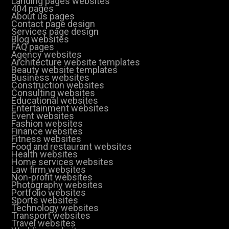
Landing pages websites
404 pages
About us pages
Contact page design
Services page design
Blog websites
FAQ pages
Agency websites
Architecture website templates
Beauty website templates
Business websites
Construction websites
Consulting websites
Educational websites
Entertainment websites
Event websites
Fashion websites
Finance websites
Fitness websites
Food and restaurant websites
Health websites
Home services websites
Law firm websites
Non-profit websites
Photography websites
Portfolio websites
Sports websites
Technology websites
Transport websites
Travel websites