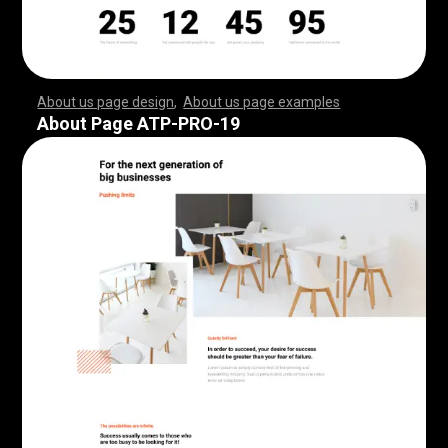
About us page design
,
About us page examples
,
,
,
,
,
,
,
,
,
,
,
,
,
,
,
,
,
,
,
,
,
,
,
,
,
,
,
,
,
,
,
,
,
,
,
,
,
,
,
,
,
,
,
,
,
,
,
,
,
,
,
,
,
,
,
,
,
,
,
,
,
,
,
,
,
,
,
,
,
,
,
,
,
,
,
,
,
,
,
,
,
,
,
,
,
,
,
,
,
,
,
,
,
,
,
,
,
,
,
,
,
,
,
,
,
,
,
,
,
,
,
,
,
,
,
,
,
,
,
,
,
,
,
,
,
,
,
,
,
,
,
,
,
,
,
,
,
,
,
,
,
,
,
,
,
,
,
,
,
,
,
,
,
,
,
,
,
,
,
,
,
,
,
,
,
,
,
,
,
,
,
,
,
,
,
,
,
,
,
,
,
,
,
,
,
,
,
,
,
,
,
,
,
,
,
,
,
,
,
,
,
,
,
,
,
,
,
,
,
,
,
,
,
,
,
,
,
,
,
,
,
,
,
,
,
,
,
,
,
,
,
,
,
,
,
,
,
,
,
,
,
,
,
,
,
,
,
,
,
,
,
,
,
,
,
,
,
,
,
,
,
,
,
,
,
,
,
,
,
,
,
,
,
,
,
,
,
,
,
,
,
,
,
,
,
,
,
,
,
,
,
,
,
,
,
,
,
,
,
,
,
,
,
,
,
,
,
,
,
,
,
,
,
,
,
,
,
,
,
,
,
,
,
,
,
,
,
,
,
,
,
,
,
,
,
,
,
,
,
,
,
,
,
,
,
,
,
,
,
,
,
,
,
,
,
,
,
,
,
,
,
,
,
,
,
,
,
,
,
,
,
,
,
,
,
,
,
,
,
,
,
,
,
,
,
,
,
,
,
,
,
,
,
,
,
,
,
,
,
,
,
,
,
,
,
,
,
,
,
,
,
,
,
,
,
,
,
,
,
,
,
,
,
,
,
,
,
,
,
,
,
,
,
,
,
,
,
,
,
,
,
,
,
,
,
,
,
,
,
,
,
,
,
,
,
,
,
,
,
,
,
,
,
,
,
,
,
,
,
,
,
,
,
,
,
,
,
,
,
,
,
,
About Page ATP-PRO-19