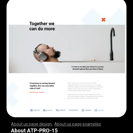
About us page design
,
About us page examples
,
,
,
,
,
,
,
,
,
,
,
,
,
,
,
,
,
,
,
,
,
,
,
,
,
,
,
,
,
,
,
,
,
,
,
,
,
,
,
,
,
,
,
,
,
,
,
,
,
,
,
,
,
,
,
,
,
,
,
,
,
,
,
,
,
,
,
,
,
,
,
,
,
,
,
,
,
,
,
,
,
,
,
,
,
,
,
,
,
,
,
,
,
,
,
,
,
,
,
,
,
,
,
,
,
,
,
,
,
,
,
,
,
,
,
,
,
,
,
,
,
,
,
,
,
,
,
,
,
,
,
,
,
,
,
,
,
,
,
,
,
,
,
,
,
,
,
,
,
,
,
,
,
,
,
,
,
,
,
,
,
,
,
,
,
,
,
,
,
,
,
,
,
,
,
,
,
,
,
,
,
,
,
,
,
,
,
,
,
,
,
,
,
,
,
,
,
,
,
,
,
,
,
,
,
,
,
,
,
,
,
,
,
,
,
,
,
,
,
,
,
,
,
,
,
,
,
,
,
,
,
,
,
,
,
,
,
,
,
,
,
,
,
,
,
,
,
,
,
,
,
,
,
,
,
,
,
,
,
,
,
,
,
,
,
,
,
,
,
,
,
,
,
,
,
,
,
,
,
,
,
,
,
,
,
,
,
,
,
,
,
,
,
,
,
,
,
,
,
,
,
,
,
,
,
,
,
,
,
,
,
,
,
,
,
,
,
,
,
,
,
,
,
,
,
,
,
,
,
,
,
,
,
,
,
,
,
,
,
,
,
,
,
,
,
,
,
,
,
,
,
,
,
,
,
,
,
,
,
,
,
,
,
,
,
,
,
,
,
,
,
,
,
,
,
,
,
,
,
,
,
,
,
,
,
,
,
,
,
,
,
,
,
,
,
,
,
,
,
,
,
,
,
,
,
,
,
,
,
,
,
,
,
,
,
,
,
,
,
,
,
,
,
,
,
,
,
,
,
,
,
,
,
,
,
,
,
,
,
,
,
,
,
,
,
,
,
,
,
,
,
,
,
,
,
,
,
,
,
,
,
,
,
,
,
,
,
,
,
,
,
,
,
,
,
,
,
,
,
,
,
,
About ATP-PRO-15