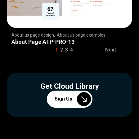
About us page design
,
About us page examples
,
,
,
,
,
,
,
,
,
,
,
,
,
,
,
,
,
,
,
,
,
,
,
,
,
,
,
,
,
,
,
,
,
,
,
,
,
,
,
,
,
,
,
,
,
,
,
,
,
,
,
,
,
,
,
,
,
,
,
,
,
,
,
,
,
,
,
,
,
,
,
,
,
,
,
,
,
,
,
,
,
,
,
,
,
,
,
,
,
,
,
,
,
,
,
,
,
,
,
,
,
,
,
,
,
,
,
,
,
,
,
,
,
,
,
,
,
,
,
,
,
,
,
,
,
,
,
,
,
,
,
,
,
,
,
,
,
,
,
,
,
,
,
,
,
,
,
,
,
,
,
,
,
,
,
,
,
,
,
,
,
,
,
,
,
,
,
,
,
,
,
,
,
,
,
,
,
,
,
,
,
,
,
,
,
,
,
,
,
,
,
,
,
,
,
,
,
,
,
,
,
,
,
,
,
,
,
,
,
,
,
,
,
,
,
,
,
,
,
,
,
,
,
,
,
,
,
,
,
,
,
,
,
,
,
,
,
,
,
,
,
,
,
,
,
,
,
,
,
,
,
,
,
,
,
,
,
,
,
,
,
,
,
,
,
,
,
,
,
,
,
,
,
,
,
,
,
,
,
,
,
,
,
,
,
,
,
,
,
,
,
,
,
,
,
,
,
,
,
,
,
,
,
,
,
,
,
,
,
,
,
,
,
,
,
,
,
,
,
,
,
,
,
,
,
,
,
,
,
,
,
,
,
,
,
,
,
,
,
,
,
,
,
,
,
,
,
,
,
,
,
,
,
,
,
,
,
,
,
,
,
,
,
,
,
,
,
,
,
,
,
,
,
,
,
,
,
,
,
,
,
,
,
,
,
,
,
,
,
,
,
,
,
,
,
,
,
,
,
,
,
,
,
,
,
,
,
,
,
,
,
,
,
,
,
,
,
,
,
,
,
,
,
,
,
,
,
,
,
,
,
,
,
,
,
,
,
,
,
,
,
,
,
,
,
,
,
,
,
,
,
,
,
,
,
,
,
,
,
,
,
,
,
,
,
,
,
,
,
,
,
,
,
,
,
,
,
,
,
,
,
,
About Page ATP-PRO-13
1
2
3
4
Next
Get Cloud Library
Sign Up