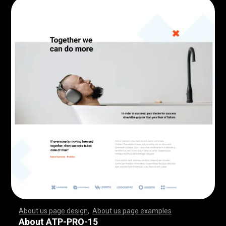
About us page design
,
About us page examples
,
,
,
,
,
,
,
,
,
,
,
,
,
,
,
,
,
,
,
,
,
,
,
,
,
,
,
,
,
,
,
,
,
,
,
,
,
,
,
,
,
,
,
,
,
,
,
,
,
,
,
,
,
,
,
,
,
,
,
,
,
,
,
,
,
,
,
,
,
,
,
,
,
,
,
,
,
,
,
,
,
,
,
,
,
,
,
,
,
,
,
,
,
,
,
,
,
,
,
,
,
,
,
,
,
,
,
,
,
,
,
,
,
,
,
,
,
,
,
,
,
,
,
,
,
,
,
,
,
,
,
,
,
,
,
,
,
,
,
,
,
,
,
,
,
,
,
,
,
,
,
,
,
,
,
,
,
,
,
,
,
,
,
,
,
,
,
,
,
,
,
,
,
,
,
,
,
,
,
,
,
,
,
,
,
,
,
,
,
,
,
,
,
,
,
,
,
,
,
,
,
,
,
,
,
,
,
,
,
,
,
,
,
,
,
,
,
,
,
,
,
,
,
,
,
,
,
,
,
,
,
,
,
,
,
,
,
,
,
,
,
,
,
,
,
,
,
,
,
,
,
,
,
,
,
,
,
,
,
,
,
,
,
,
,
,
,
,
,
,
,
,
,
,
,
,
,
,
,
,
,
,
,
,
,
,
,
,
,
,
,
,
,
,
,
,
,
,
,
,
,
,
,
,
,
,
,
,
,
,
,
,
,
,
,
,
,
,
,
,
,
,
,
,
,
,
,
,
,
,
,
,
,
,
,
,
,
,
,
,
,
,
,
,
,
,
,
,
,
,
,
,
,
,
,
,
,
,
,
,
,
,
,
,
,
,
,
,
,
,
,
,
,
,
,
,
,
,
,
,
,
,
,
,
,
,
,
,
,
,
,
,
,
,
,
,
,
,
,
,
,
,
,
,
,
,
,
,
,
,
,
,
,
,
,
,
,
,
,
,
,
,
,
,
,
,
,
,
,
,
,
,
,
,
,
,
,
,
,
,
,
,
,
,
,
,
,
,
,
,
,
,
,
,
,
,
,
,
,
,
,
,
,
,
,
,
,
,
,
,
,
,
,
,
,
,
,
,
,
,
,
,
About ATP-PRO-15