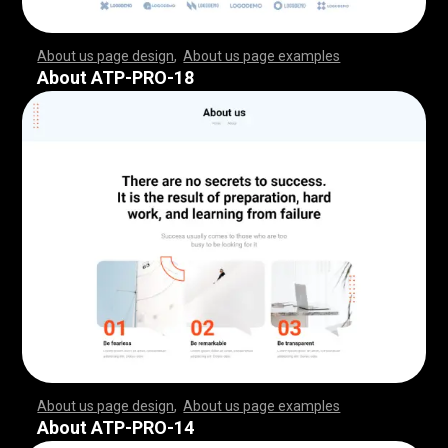
About us page design
,
About us page examples
,
,
,
,
,
,
,
,
,
,
,
,
,
,
,
,
,
,
,
,
,
,
,
,
,
,
,
,
,
,
,
,
,
,
,
,
,
,
,
,
,
,
,
,
,
,
,
,
,
,
,
,
,
,
,
,
,
,
,
,
,
,
,
,
,
,
,
,
,
,
,
,
,
,
,
,
,
,
,
,
,
,
,
,
,
,
,
,
,
,
,
,
,
,
,
,
,
,
,
,
,
,
,
,
,
,
,
,
,
,
,
,
,
,
,
,
,
,
,
,
,
,
,
,
,
,
,
,
,
,
,
,
,
,
,
,
,
,
,
,
,
,
,
,
,
,
,
,
,
,
,
,
,
,
,
,
,
,
,
,
,
,
,
,
,
,
,
,
,
,
,
,
,
,
,
,
,
,
,
,
,
,
,
,
,
,
,
,
,
,
,
,
,
,
,
,
,
,
,
,
,
,
,
,
,
,
,
,
,
,
,
,
,
,
,
,
,
,
,
,
,
,
,
,
,
,
,
,
,
,
,
,
,
,
,
,
,
,
,
,
,
,
,
,
,
,
,
,
,
,
,
,
,
,
,
,
,
,
,
,
,
,
,
,
,
,
,
,
,
,
,
,
,
,
,
,
,
,
,
,
,
,
,
,
,
,
,
,
,
,
,
,
,
,
,
,
,
,
,
,
,
,
,
,
,
,
,
,
,
,
,
,
,
,
,
,
,
,
,
,
,
,
,
,
,
,
,
,
,
,
,
,
,
,
,
,
,
,
,
,
,
,
,
,
,
,
,
,
,
,
,
,
,
,
,
,
,
,
,
,
,
,
,
,
,
,
,
,
,
,
,
,
,
,
,
,
,
,
,
,
,
,
,
,
,
,
,
,
,
,
,
,
,
,
,
,
,
,
,
,
,
,
,
,
,
,
,
,
,
,
,
,
,
,
,
,
,
,
,
,
,
,
,
,
,
,
,
,
,
,
,
,
,
,
,
,
,
,
,
,
,
,
,
,
,
,
,
,
,
,
,
,
,
,
,
,
,
,
,
,
,
,
,
,
,
,
,
,
,
,
,
,
,
,
,
,
,
,
,
,
,
,
About ATP-PRO-18
About us page design
,
About us page examples
,
,
,
,
,
,
,
,
,
,
,
,
,
,
,
,
,
,
,
,
,
,
,
,
,
,
,
,
,
,
,
,
,
,
,
,
,
,
,
,
,
,
,
,
,
,
,
,
,
,
,
,
,
,
,
,
,
,
,
,
,
,
,
,
,
,
,
,
,
,
,
,
,
,
,
,
,
,
,
,
,
,
,
,
,
,
,
,
,
,
,
,
,
,
,
,
,
,
,
,
,
,
,
,
,
,
,
,
,
,
,
,
,
,
,
,
,
,
,
,
,
,
,
,
,
,
,
,
,
,
,
,
,
,
,
,
,
,
,
,
,
,
,
,
,
,
,
,
,
,
,
,
,
,
,
,
,
,
,
,
,
,
,
,
,
,
,
,
,
,
,
,
,
,
,
,
,
,
,
,
,
,
,
,
,
,
,
,
,
,
,
,
,
,
,
,
,
,
,
,
,
,
,
,
,
,
,
,
,
,
,
,
,
,
,
,
,
,
,
,
,
,
,
,
,
,
,
,
,
,
,
,
,
,
,
,
,
,
,
,
,
,
,
,
,
,
,
,
,
,
,
,
,
,
,
,
,
,
,
,
,
,
,
,
,
,
,
,
,
,
,
,
,
,
,
,
,
,
,
,
,
,
,
,
,
,
,
,
,
,
,
,
,
,
,
,
,
,
,
,
,
,
,
,
,
,
,
,
,
,
,
,
,
,
,
,
,
,
,
,
,
,
,
,
,
,
,
,
,
,
,
,
,
,
,
,
,
,
,
,
,
,
,
,
,
,
,
,
,
,
,
,
,
,
,
,
,
,
,
,
,
,
,
,
,
,
,
,
,
,
,
,
,
,
,
,
,
,
,
,
,
,
,
,
,
,
,
,
,
,
,
,
,
,
,
,
,
,
,
,
,
,
,
,
,
,
,
,
,
,
,
,
,
,
,
,
,
,
,
,
,
,
,
,
,
,
,
,
,
,
,
,
,
,
,
,
,
,
,
,
,
,
,
,
,
,
,
,
,
,
,
,
,
,
,
,
,
,
,
,
,
,
,
,
,
,
,
,
,
,
,
,
,
,
,
,
,
,
,
,
,
,
About ATP-PRO-14