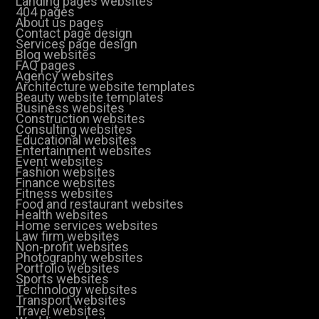
Landing pages websites
404 pages
About us pages
Contact page design
Services page design
Blog websites
FAQ pages
Agency websites
Architecture website templates
Beauty website templates
Business websites
Construction websites
Consulting websites
Educational websites
Entertainment websites
Event websites
Fashion websites
Finance websites
Fitness websites
Food and restaurant websites
Health websites
Home services websites
Law firm websites
Non-profit websites
Photography websites
Portfolio websites
Sports websites
Technology websites
Transport websites
Travel websites