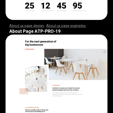
About us page design
,
About us page examples
,
,
,
,
,
,
,
,
,
,
,
,
,
,
,
,
,
,
,
,
,
,
,
,
,
,
,
,
,
,
,
,
,
,
,
,
,
,
,
,
,
,
,
,
,
,
,
,
,
,
,
,
,
,
,
,
,
,
,
,
,
,
,
,
,
,
,
,
,
,
,
,
,
,
,
,
,
,
,
,
,
,
,
,
,
,
,
,
,
,
,
,
,
,
,
,
,
,
,
,
,
,
,
,
,
,
,
,
,
,
,
,
,
,
,
,
,
,
,
,
,
,
,
,
,
,
,
,
,
,
,
,
,
,
,
,
,
,
,
,
,
,
,
,
,
,
,
,
,
,
,
,
,
,
,
,
,
,
,
,
,
,
,
,
,
,
,
,
,
,
,
,
,
,
,
,
,
,
,
,
,
,
,
,
,
,
,
,
,
,
,
,
,
,
,
,
,
,
,
,
,
,
,
,
,
,
,
,
,
,
,
,
,
,
,
,
,
,
,
,
,
,
,
,
,
,
,
,
,
,
,
,
,
,
,
,
,
,
,
,
,
,
,
,
,
,
,
,
,
,
,
,
,
,
,
,
,
,
,
,
,
,
,
,
,
,
,
,
,
,
,
,
,
,
,
,
,
,
,
,
,
,
,
,
,
,
,
,
,
,
,
,
,
,
,
,
,
,
,
,
,
,
,
,
,
,
,
,
,
,
,
,
,
,
,
,
,
,
,
,
,
,
,
,
,
,
,
,
,
,
,
,
,
,
,
,
,
,
,
,
,
,
,
,
,
,
,
,
,
,
,
,
,
,
,
,
,
,
,
,
,
,
,
,
,
,
,
,
,
,
,
,
,
,
,
,
,
,
,
,
,
,
,
,
,
,
,
,
,
,
,
,
,
,
,
,
,
,
,
,
,
,
,
,
,
,
,
,
,
,
,
,
,
,
,
,
,
,
,
,
,
,
,
,
,
,
,
,
,
,
,
,
,
,
,
,
,
,
,
,
,
,
,
,
,
,
,
,
,
,
,
,
,
,
,
,
,
,
,
,
,
,
,
,
,
,
,
,
,
,
,
,
,
,
,
,
,
,
,
,
,
,
About Page ATP-PRO-19