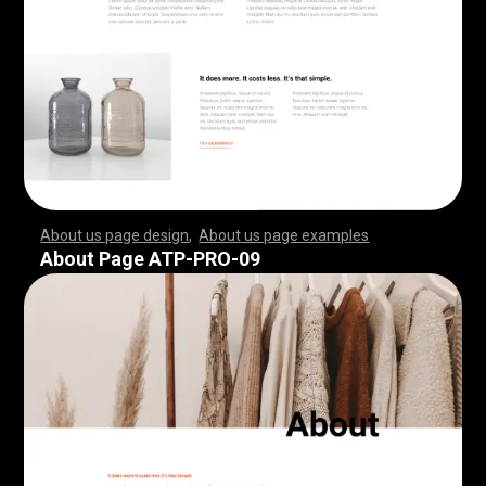
About us page design
,
About us page examples
,
,
,
,
,
,
,
,
,
,
,
,
,
,
,
,
,
,
,
,
,
,
,
,
,
,
,
,
,
,
,
,
,
,
,
,
,
,
,
,
,
,
,
,
,
,
,
,
,
,
,
,
,
,
,
,
,
,
,
,
,
,
,
,
,
,
,
,
,
,
,
,
,
,
,
,
,
,
,
,
,
,
,
,
,
,
,
,
,
,
,
,
,
,
,
,
,
,
,
,
,
,
,
,
,
,
,
,
,
,
,
,
,
,
,
,
,
,
,
,
,
,
,
,
,
,
,
,
,
,
,
,
,
,
,
,
,
,
,
,
,
,
,
,
,
,
,
,
,
,
,
,
,
,
,
,
,
,
,
,
,
,
,
,
,
,
,
,
,
,
,
,
,
,
,
,
,
,
,
,
,
,
,
,
,
,
,
,
,
,
,
,
,
,
,
,
,
,
,
,
,
,
,
,
,
,
,
,
,
,
,
,
,
,
,
,
,
,
,
,
,
,
,
,
,
,
,
,
,
,
,
,
,
,
,
,
,
,
,
,
,
,
,
,
,
,
,
,
,
,
,
,
,
,
,
,
,
,
,
,
,
,
,
,
,
,
,
,
,
,
,
,
,
,
,
,
,
,
,
,
,
,
,
,
,
,
,
,
,
,
,
,
,
,
,
,
,
,
,
,
,
,
,
,
,
,
,
,
,
,
,
,
,
,
,
,
,
,
,
,
,
,
,
,
,
,
,
,
,
,
,
,
,
,
,
,
,
,
,
,
,
,
,
,
,
,
,
,
,
,
,
,
,
,
,
,
,
,
,
,
,
,
,
,
,
,
,
,
,
,
,
,
,
,
,
,
,
,
,
,
,
,
,
,
,
,
,
,
,
,
,
,
,
,
,
,
,
,
,
,
,
,
,
,
,
,
,
,
,
,
,
,
,
,
,
,
,
,
,
,
,
,
,
,
,
,
,
,
,
,
,
,
,
,
,
,
,
,
,
,
,
,
,
,
,
,
,
,
,
,
,
,
,
,
,
,
,
,
,
,
,
,
,
,
,
,
,
,
,
,
,
,
,
,
,
,
,
,
,
,
,
,
About Page ATP-PRO-09