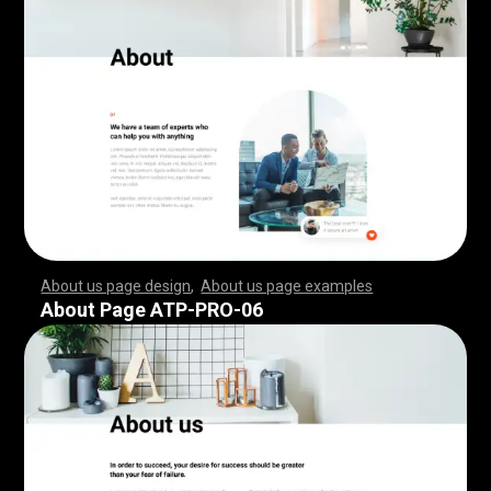
About us page design
,
About us page examples
,
,
,
,
,
,
,
,
,
,
,
,
,
,
,
,
,
,
,
,
,
,
,
,
,
,
,
,
,
,
,
,
,
,
,
,
,
,
,
,
,
,
,
,
,
,
,
,
,
,
,
,
,
,
,
,
,
,
,
,
,
,
,
,
,
,
,
,
,
,
,
,
,
,
,
,
,
,
,
,
,
,
,
,
,
,
,
,
,
,
,
,
,
,
,
,
,
,
,
,
,
,
,
,
,
,
,
,
,
,
,
,
,
,
,
,
,
,
,
,
,
,
,
,
,
,
,
,
,
,
,
,
,
,
,
,
,
,
,
,
,
,
,
,
,
,
,
,
,
,
,
,
,
,
,
,
,
,
,
,
,
,
,
,
,
,
,
,
,
,
,
,
,
,
,
,
,
,
,
,
,
,
,
,
,
,
,
,
,
,
,
,
,
,
,
,
,
,
,
,
,
,
,
,
,
,
,
,
,
,
,
,
,
,
,
,
,
,
,
,
,
,
,
,
,
,
,
,
,
,
,
,
,
,
,
,
,
,
,
,
,
,
,
,
,
,
,
,
,
,
,
,
,
,
,
,
,
,
,
,
,
,
,
,
,
,
,
,
,
,
,
,
,
,
,
,
,
,
,
,
,
,
,
,
,
,
,
,
,
,
,
,
,
,
,
,
,
,
,
,
,
,
,
,
,
,
,
,
,
,
,
,
,
,
,
,
,
,
,
,
,
,
,
,
,
,
,
,
,
,
,
,
,
,
,
,
,
,
,
,
,
,
,
,
,
,
,
,
,
,
,
,
,
,
,
,
,
,
,
,
,
,
,
,
,
,
,
,
,
,
,
,
,
,
,
,
,
,
,
,
,
,
,
,
,
,
,
,
,
,
,
,
,
,
,
,
,
,
,
,
,
,
,
,
,
,
,
,
,
,
,
,
,
,
,
,
,
,
,
,
,
,
,
,
,
,
,
,
,
,
,
,
,
,
,
,
,
,
,
,
,
,
,
,
,
,
,
,
,
,
,
,
,
,
,
,
,
,
,
,
,
,
,
,
,
,
,
,
,
,
,
,
,
,
,
,
,
,
,
,
,
,
About Page ATP-PRO-06