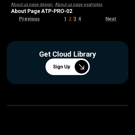
About us page design
,
About us page examples
,
,
,
,
,
,
,
,
,
,
,
,
,
,
,
,
,
,
,
,
,
,
,
,
,
,
,
,
,
,
,
,
,
,
,
,
,
,
,
,
,
,
,
,
,
,
,
,
,
,
,
,
,
,
,
,
,
,
,
,
,
,
,
,
,
,
,
,
,
,
,
,
,
,
,
,
,
,
,
,
,
,
,
,
,
,
,
,
,
,
,
,
,
,
,
,
,
,
,
,
,
,
,
,
,
,
,
,
,
,
,
,
,
,
,
,
,
,
,
,
,
,
,
,
,
,
,
,
,
,
,
,
,
,
,
,
,
,
,
,
,
,
,
,
,
,
,
,
,
,
,
,
,
,
,
,
,
,
,
,
,
,
,
,
,
,
,
,
,
,
,
,
,
,
,
,
,
,
,
,
,
,
,
,
,
,
,
,
,
,
,
,
,
,
,
,
,
,
,
,
,
,
,
,
,
,
,
,
,
,
,
,
,
,
,
,
,
,
,
,
,
,
,
,
,
,
,
,
,
,
,
,
,
,
,
,
,
,
,
,
,
,
,
,
,
,
,
,
,
,
,
,
,
,
,
,
,
,
,
,
,
,
,
,
,
,
,
,
,
,
,
,
,
,
,
,
,
,
,
,
,
,
,
,
,
,
,
,
,
,
,
,
,
,
,
,
,
,
,
,
,
,
,
,
,
,
,
,
,
,
,
,
,
,
,
,
,
,
,
,
,
,
,
,
,
,
,
,
,
,
,
,
,
,
,
,
,
,
,
,
,
,
,
,
,
,
,
,
,
,
,
,
,
,
,
,
,
,
,
,
,
,
,
,
,
,
,
,
,
,
,
,
,
,
,
,
,
,
,
,
,
,
,
,
,
,
,
,
,
,
,
,
,
,
,
,
,
,
,
,
,
,
,
,
,
,
,
,
,
,
,
,
,
,
,
,
,
,
,
,
,
,
,
,
,
,
,
,
,
,
,
,
,
,
,
,
,
,
,
,
,
,
,
,
,
,
,
,
,
,
,
,
,
,
,
,
,
,
,
,
,
,
,
,
,
,
,
,
,
,
,
,
,
,
,
,
,
,
,
,
,
,
About Page ATP-PRO-02
Previous
1
2
3
4
Next
Get Cloud Library
Sign Up