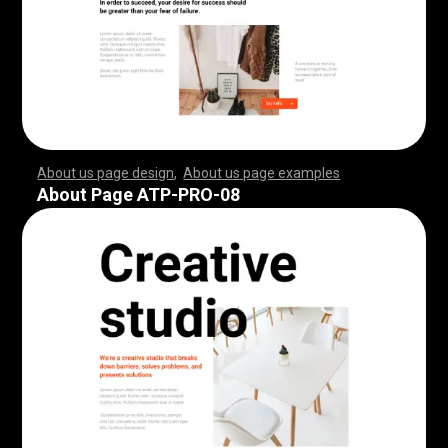
About us page design
,
About us page examples
,
,
,
,
,
,
,
,
,
,
,
,
,
,
,
,
,
,
,
,
,
,
,
,
,
,
,
,
,
,
,
,
,
,
,
,
,
,
,
,
,
,
,
,
,
,
,
,
,
,
,
,
,
,
,
,
,
,
,
,
,
,
,
,
,
,
,
,
,
,
,
,
,
,
,
,
,
,
,
,
,
,
,
,
,
,
,
,
,
,
,
,
,
,
,
,
,
,
,
,
,
,
,
,
,
,
,
,
,
,
,
,
,
,
,
,
,
,
,
,
,
,
,
,
,
,
,
,
,
,
,
,
,
,
,
,
,
,
,
,
,
,
,
,
,
,
,
,
,
,
,
,
,
,
,
,
,
,
,
,
,
,
,
,
,
,
,
,
,
,
,
,
,
,
,
,
,
,
,
,
,
,
,
,
,
,
,
,
,
,
,
,
,
,
,
,
,
,
,
,
,
,
,
,
,
,
,
,
,
,
,
,
,
,
,
,
,
,
,
,
,
,
,
,
,
,
,
,
,
,
,
,
,
,
,
,
,
,
,
,
,
,
,
,
,
,
,
,
,
,
,
,
,
,
,
,
,
,
,
,
,
,
,
,
,
,
,
,
,
,
,
,
,
,
,
,
,
,
,
,
,
,
,
,
,
,
,
,
,
,
,
,
,
,
,
,
,
,
,
,
,
,
,
,
,
,
,
,
,
,
,
,
,
,
,
,
,
,
,
,
,
,
,
,
,
,
,
,
,
,
,
,
,
,
,
,
,
,
,
,
,
,
,
,
,
,
,
,
,
,
,
,
,
,
,
,
,
,
,
,
,
,
,
,
,
,
,
,
,
,
,
,
,
,
,
,
,
,
,
,
,
,
,
,
,
,
,
,
,
,
,
,
,
,
,
,
,
,
,
,
,
,
,
,
,
,
,
,
,
,
,
,
,
,
,
,
,
,
,
,
,
,
,
,
,
,
,
,
,
,
,
,
,
,
,
,
,
,
,
,
,
,
,
,
,
,
,
,
,
,
,
,
,
,
,
,
,
,
,
,
,
,
,
,
,
,
,
,
,
,
,
,
,
,
,
,
,
,
,
,
,
,
About Page ATP-PRO-08