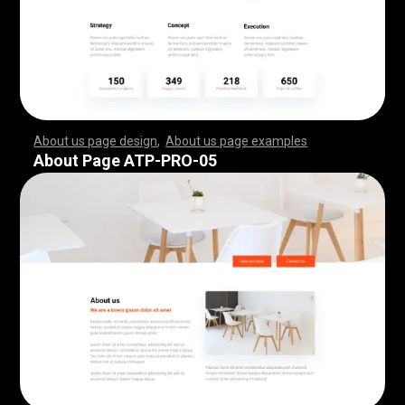
About us page design
,
About us page examples
,
,
,
,
,
,
,
,
,
,
,
,
,
,
,
,
,
,
,
,
,
,
,
,
,
,
,
,
,
,
,
,
,
,
,
,
,
,
,
,
,
,
,
,
,
,
,
,
,
,
,
,
,
,
,
,
,
,
,
,
,
,
,
,
,
,
,
,
,
,
,
,
,
,
,
,
,
,
,
,
,
,
,
,
,
,
,
,
,
,
,
,
,
,
,
,
,
,
,
,
,
,
,
,
,
,
,
,
,
,
,
,
,
,
,
,
,
,
,
,
,
,
,
,
,
,
,
,
,
,
,
,
,
,
,
,
,
,
,
,
,
,
,
,
,
,
,
,
,
,
,
,
,
,
,
,
,
,
,
,
,
,
,
,
,
,
,
,
,
,
,
,
,
,
,
,
,
,
,
,
,
,
,
,
,
,
,
,
,
,
,
,
,
,
,
,
,
,
,
,
,
,
,
,
,
,
,
,
,
,
,
,
,
,
,
,
,
,
,
,
,
,
,
,
,
,
,
,
,
,
,
,
,
,
,
,
,
,
,
,
,
,
,
,
,
,
,
,
,
,
,
,
,
,
,
,
,
,
,
,
,
,
,
,
,
,
,
,
,
,
,
,
,
,
,
,
,
,
,
,
,
,
,
,
,
,
,
,
,
,
,
,
,
,
,
,
,
,
,
,
,
,
,
,
,
,
,
,
,
,
,
,
,
,
,
,
,
,
,
,
,
,
,
,
,
,
,
,
,
,
,
,
,
,
,
,
,
,
,
,
,
,
,
,
,
,
,
,
,
,
,
,
,
,
,
,
,
,
,
,
,
,
,
,
,
,
,
,
,
,
,
,
,
,
,
,
,
,
,
,
,
,
,
,
,
,
,
,
,
,
,
,
,
,
,
,
,
,
,
,
,
,
,
,
,
,
,
,
,
,
,
,
,
,
,
,
,
,
,
,
,
,
,
,
,
,
,
,
,
,
,
,
,
,
,
,
,
,
,
,
,
,
,
,
,
,
,
,
,
,
,
,
,
,
,
,
,
,
,
,
,
,
,
,
,
,
,
,
,
,
,
,
,
,
,
,
,
,
,
,
,
,
About Page ATP-PRO-05