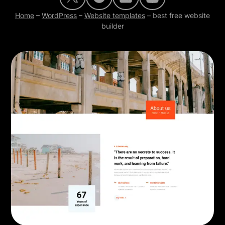
Home
–
WordPress
–
Website templates
–
best free website
builder