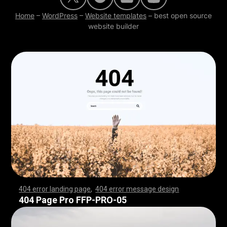
Home
–
WordPress
–
Website templates
–
best open source
website builder
404 error landing page
,
404 error message design
,
,
,
,
,
,
,
,
,
,
,
,
,
,
,
,
,
,
,
,
,
,
,
,
,
,
,
,
,
,
,
,
,
,
,
,
,
,
,
,
,
,
,
,
,
,
,
,
,
,
,
,
,
,
,
,
,
,
,
,
,
,
,
,
,
,
,
,
,
,
,
,
,
,
,
,
,
,
,
,
,
,
,
,
,
,
,
,
,
,
,
,
,
,
,
,
,
,
,
,
,
,
,
,
,
,
,
,
,
,
,
,
,
,
,
,
,
,
,
,
,
,
,
,
,
,
,
,
,
,
,
,
,
,
,
,
,
,
,
,
,
,
,
,
,
,
,
,
,
,
,
,
,
,
,
,
,
,
,
,
,
,
,
,
,
,
,
,
,
,
,
,
,
,
,
,
,
,
,
,
,
,
,
,
,
,
,
,
,
,
,
,
,
,
,
,
,
,
,
,
,
,
,
,
,
,
,
,
,
,
,
,
,
,
,
,
,
,
,
,
,
,
,
,
,
,
,
,
,
,
,
,
,
,
,
,
,
,
,
,
,
,
,
,
,
,
,
,
,
,
,
,
,
,
,
,
,
,
,
,
,
,
,
,
,
,
,
,
,
,
,
,
,
,
,
,
,
,
,
,
,
,
,
,
,
,
,
,
,
,
,
,
,
,
,
,
,
,
,
,
,
,
,
,
,
,
,
,
,
,
,
,
,
,
,
,
,
,
,
,
,
,
,
,
,
,
,
,
,
,
,
,
,
,
,
,
,
,
,
,
,
,
,
,
,
,
,
,
,
,
,
,
,
,
,
,
,
,
,
,
,
,
,
,
,
,
,
,
,
,
,
,
,
,
,
,
,
,
,
,
,
,
,
,
,
,
,
,
,
,
,
,
,
,
,
,
,
,
,
,
,
,
,
,
,
,
,
,
,
,
,
,
,
,
,
,
,
,
,
,
,
,
,
,
,
,
,
,
,
,
,
,
,
,
,
,
,
,
,
,
,
,
,
,
,
,
,
,
,
,
,
,
,
,
,
,
,
,
,
,
,
,
,
,
,
,
,
,
,
,
,
,
,
,
,
,
,
,
,
,
,
,
,
,
,
,
,
,
,
,
,
,
,
,
,
,
,
,
,
,
404 Page Pro FFP-PRO-05