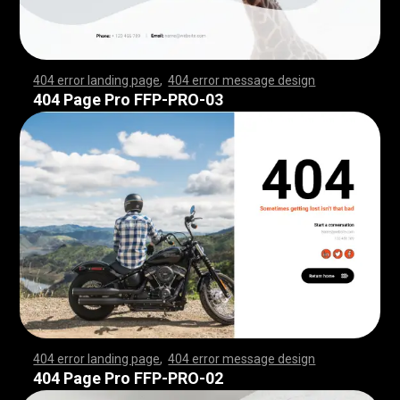
404 error landing page
,
404 error message design
,
,
,
,
,
,
,
,
,
,
,
,
,
,
,
,
,
,
,
,
,
,
,
,
,
,
,
,
,
,
,
,
,
,
,
,
,
,
,
,
,
,
,
,
,
,
,
,
,
,
,
,
,
,
,
,
,
,
,
,
,
,
,
,
,
,
,
,
,
,
,
,
,
,
,
,
,
,
,
,
,
,
,
,
,
,
,
,
,
,
,
,
,
,
,
,
,
,
,
,
,
,
,
,
,
,
,
,
,
,
,
,
,
,
,
,
,
,
,
,
,
,
,
,
,
,
,
,
,
,
,
,
,
,
,
,
,
,
,
,
,
,
,
,
,
,
,
,
,
,
,
,
,
,
,
,
,
,
,
,
,
,
,
,
,
,
,
,
,
,
,
,
,
,
,
,
,
,
,
,
,
,
,
,
,
,
,
,
,
,
,
,
,
,
,
,
,
,
,
,
,
,
,
,
,
,
,
,
,
,
,
,
,
,
,
,
,
,
,
,
,
,
,
,
,
,
,
,
,
,
,
,
,
,
,
,
,
,
,
,
,
,
,
,
,
,
,
,
,
,
,
,
,
,
,
,
,
,
,
,
,
,
,
,
,
,
,
,
,
,
,
,
,
,
,
,
,
,
,
,
,
,
,
,
,
,
,
,
,
,
,
,
,
,
,
,
,
,
,
,
,
,
,
,
,
,
,
,
,
,
,
,
,
,
,
,
,
,
,
,
,
,
,
,
,
,
,
,
,
,
,
,
,
,
,
,
,
,
,
,
,
,
,
,
,
,
,
,
,
,
,
,
,
,
,
,
,
,
,
,
,
,
,
,
,
,
,
,
,
,
,
,
,
,
,
,
,
,
,
,
,
,
,
,
,
,
,
,
,
,
,
,
,
,
,
,
,
,
,
,
,
,
,
,
,
,
,
,
,
,
,
,
,
,
,
,
,
,
,
,
,
,
,
,
,
,
,
,
,
,
,
,
,
,
,
,
,
,
,
,
,
,
,
,
,
,
,
,
,
,
,
,
,
,
,
,
,
,
,
,
,
,
,
,
,
,
,
,
,
,
,
,
,
,
,
,
,
,
,
,
,
,
,
,
,
,
,
,
,
,
,
,
,
,
,
,
,
,
,
,
404 Page Pro FFP-PRO-03
404 error landing page
,
404 error message design
,
,
,
,
,
,
,
,
,
,
,
,
,
,
,
,
,
,
,
,
,
,
,
,
,
,
,
,
,
,
,
,
,
,
,
,
,
,
,
,
,
,
,
,
,
,
,
,
,
,
,
,
,
,
,
,
,
,
,
,
,
,
,
,
,
,
,
,
,
,
,
,
,
,
,
,
,
,
,
,
,
,
,
,
,
,
,
,
,
,
,
,
,
,
,
,
,
,
,
,
,
,
,
,
,
,
,
,
,
,
,
,
,
,
,
,
,
,
,
,
,
,
,
,
,
,
,
,
,
,
,
,
,
,
,
,
,
,
,
,
,
,
,
,
,
,
,
,
,
,
,
,
,
,
,
,
,
,
,
,
,
,
,
,
,
,
,
,
,
,
,
,
,
,
,
,
,
,
,
,
,
,
,
,
,
,
,
,
,
,
,
,
,
,
,
,
,
,
,
,
,
,
,
,
,
,
,
,
,
,
,
,
,
,
,
,
,
,
,
,
,
,
,
,
,
,
,
,
,
,
,
,
,
,
,
,
,
,
,
,
,
,
,
,
,
,
,
,
,
,
,
,
,
,
,
,
,
,
,
,
,
,
,
,
,
,
,
,
,
,
,
,
,
,
,
,
,
,
,
,
,
,
,
,
,
,
,
,
,
,
,
,
,
,
,
,
,
,
,
,
,
,
,
,
,
,
,
,
,
,
,
,
,
,
,
,
,
,
,
,
,
,
,
,
,
,
,
,
,
,
,
,
,
,
,
,
,
,
,
,
,
,
,
,
,
,
,
,
,
,
,
,
,
,
,
,
,
,
,
,
,
,
,
,
,
,
,
,
,
,
,
,
,
,
,
,
,
,
,
,
,
,
,
,
,
,
,
,
,
,
,
,
,
,
,
,
,
,
,
,
,
,
,
,
,
,
,
,
,
,
,
,
,
,
,
,
,
,
,
,
,
,
,
,
,
,
,
,
,
,
,
,
,
,
,
,
,
,
,
,
,
,
,
,
,
,
,
,
,
,
,
,
,
,
,
,
,
,
,
,
,
,
,
,
,
,
,
,
,
,
,
,
,
,
,
,
,
,
,
,
,
,
,
,
,
,
,
,
,
,
,
,
,
,
,
,
,
,
,
,
404 Page Pro FFP-PRO-02