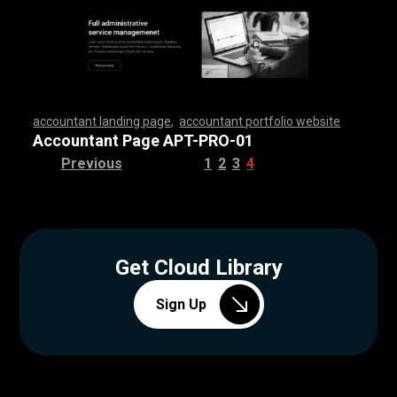
accountant landing page
,
accountant portfolio website
,
,
,
,
,
,
,
,
,
,
,
,
,
,
,
,
,
,
,
,
,
,
,
,
,
,
,
,
,
,
,
,
,
,
,
,
,
,
,
,
,
,
,
,
,
,
,
,
,
,
,
,
,
,
,
,
,
,
,
,
,
,
,
,
,
,
,
,
,
,
,
,
,
,
,
,
,
,
,
,
,
,
,
,
,
,
,
,
,
,
,
,
,
,
,
,
,
,
,
,
,
,
,
,
,
,
,
,
,
,
,
,
,
,
,
,
,
,
,
,
,
,
,
,
,
,
,
,
,
,
,
,
,
,
,
,
,
,
,
,
,
,
,
,
,
,
,
,
,
,
,
,
,
,
,
,
,
,
,
,
,
,
,
,
,
,
,
,
,
,
,
,
,
,
,
,
,
,
,
,
,
,
,
,
,
,
,
,
,
,
,
,
,
,
,
,
,
,
,
,
,
,
,
,
,
,
,
,
,
,
,
,
,
,
,
,
,
,
,
,
,
,
,
,
,
,
,
,
,
,
,
,
,
,
,
,
,
,
,
,
,
,
,
,
,
,
,
,
,
,
,
,
,
,
,
,
,
,
,
,
,
,
,
,
,
,
,
,
,
,
,
,
,
,
,
,
,
,
,
,
,
,
,
,
,
,
,
,
,
,
,
,
,
,
,
,
,
,
,
,
,
,
,
,
,
,
,
,
,
,
,
,
,
,
,
,
,
,
,
,
,
,
,
,
,
,
,
,
,
,
,
,
,
,
,
,
,
,
,
,
,
,
,
,
,
,
,
,
,
,
,
,
,
,
,
,
,
,
,
,
,
,
,
,
,
,
,
,
,
,
,
,
,
,
,
,
,
,
,
,
,
,
,
,
,
,
,
,
,
,
,
,
,
,
,
,
,
,
,
,
,
,
,
,
,
,
,
,
,
,
,
,
,
,
,
,
,
,
,
,
,
,
,
,
,
,
,
,
,
,
,
,
,
,
,
,
,
,
,
,
,
,
,
,
,
,
,
,
,
,
,
,
,
,
,
,
,
,
,
,
,
,
,
,
,
,
,
,
,
,
,
,
,
,
,
,
,
,
,
,
,
,
,
,
,
,
,
,
,
,
,
,
,
Accountant Page APT-PRO-01
Previous
1
2
3
4
Get Cloud Library
Sign Up