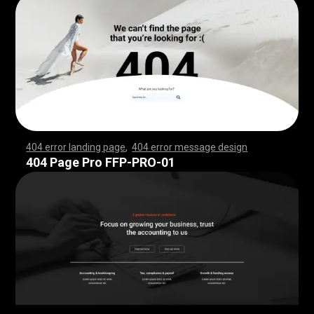
404 error landing page
,
404 error message design
,
,
,
,
,
,
,
,
,
,
,
,
,
,
,
,
,
,
,
,
,
,
,
,
,
,
,
,
,
,
,
,
,
,
,
,
,
,
,
,
,
,
,
,
,
,
,
,
,
,
,
,
,
,
,
,
,
,
,
,
,
,
,
,
,
,
,
,
,
,
,
,
,
,
,
,
,
,
,
,
,
,
,
,
,
,
,
,
,
,
,
,
,
,
,
,
,
,
,
,
,
,
,
,
,
,
,
,
,
,
,
,
,
,
,
,
,
,
,
,
,
,
,
,
,
,
,
,
,
,
,
,
,
,
,
,
,
,
,
,
,
,
,
,
,
,
,
,
,
,
,
,
,
,
,
,
,
,
,
,
,
,
,
,
,
,
,
,
,
,
,
,
,
,
,
,
,
,
,
,
,
,
,
,
,
,
,
,
,
,
,
,
,
,
,
,
,
,
,
,
,
,
,
,
,
,
,
,
,
,
,
,
,
,
,
,
,
,
,
,
,
,
,
,
,
,
,
,
,
,
,
,
,
,
,
,
,
,
,
,
,
,
,
,
,
,
,
,
,
,
,
,
,
,
,
,
,
,
,
,
,
,
,
,
,
,
,
,
,
,
,
,
,
,
,
,
,
,
,
,
,
,
,
,
,
,
,
,
,
,
,
,
,
,
,
,
,
,
,
,
,
,
,
,
,
,
,
,
,
,
,
,
,
,
,
,
,
,
,
,
,
,
,
,
,
,
,
,
,
,
,
,
,
,
,
,
,
,
,
,
,
,
,
,
,
,
,
,
,
,
,
,
,
,
,
,
,
,
,
,
,
,
,
,
,
,
,
,
,
,
,
,
,
,
,
,
,
,
,
,
,
,
,
,
,
,
,
,
,
,
,
,
,
,
,
,
,
,
,
,
,
,
,
,
,
,
,
,
,
,
,
,
,
,
,
,
,
,
,
,
,
,
,
,
,
,
,
,
,
,
,
,
,
,
,
,
,
,
,
,
,
,
,
,
,
,
,
,
,
,
,
,
,
,
,
,
,
,
,
,
,
,
,
,
,
,
,
,
,
,
,
,
,
,
,
,
,
,
,
,
,
,
,
,
,
,
,
,
,
,
,
,
,
,
,
,
,
,
,
,
404 Page Pro FFP-PRO-01