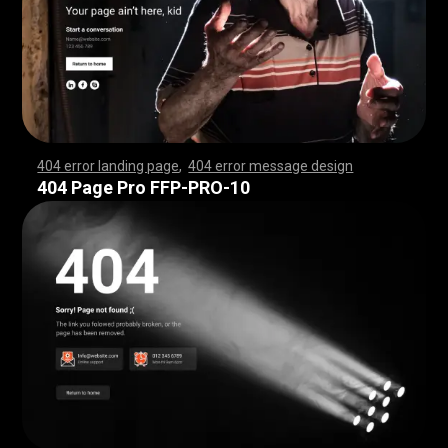
404 error landing page
,
404 error message design
,
,
,
,
,
,
,
,
,
,
,
,
,
,
,
,
,
,
,
,
,
,
,
,
,
,
,
,
,
,
,
,
,
,
,
,
,
,
,
,
,
,
,
,
,
,
,
,
,
,
,
,
,
,
,
,
,
,
,
,
,
,
,
,
,
,
,
,
,
,
,
,
,
,
,
,
,
,
,
,
,
,
,
,
,
,
,
,
,
,
,
,
,
,
,
,
,
,
,
,
,
,
,
,
,
,
,
,
,
,
,
,
,
,
,
,
,
,
,
,
,
,
,
,
,
,
,
,
,
,
,
,
,
,
,
,
,
,
,
,
,
,
,
,
,
,
,
,
,
,
,
,
,
,
,
,
,
,
,
,
,
,
,
,
,
,
,
,
,
,
,
,
,
,
,
,
,
,
,
,
,
,
,
,
,
,
,
,
,
,
,
,
,
,
,
,
,
,
,
,
,
,
,
,
,
,
,
,
,
,
,
,
,
,
,
,
,
,
,
,
,
,
,
,
,
,
,
,
,
,
,
,
,
,
,
,
,
,
,
,
,
,
,
,
,
,
,
,
,
,
,
,
,
,
,
,
,
,
,
,
,
,
,
,
,
,
,
,
,
,
,
,
,
,
,
,
,
,
,
,
,
,
,
,
,
,
,
,
,
,
,
,
,
,
,
,
,
,
,
,
,
,
,
,
,
,
,
,
,
,
,
,
,
,
,
,
,
,
,
,
,
,
,
,
,
,
,
,
,
,
,
,
,
,
,
,
,
,
,
,
,
,
,
,
,
,
,
,
,
,
,
,
,
,
,
,
,
,
,
,
,
,
,
,
,
,
,
,
,
,
,
,
,
,
,
,
,
,
,
,
,
,
,
,
,
,
,
,
,
,
,
,
,
,
,
,
,
,
,
,
,
,
,
,
,
,
,
,
,
,
,
,
,
,
,
,
,
,
,
,
,
,
,
,
,
,
,
,
,
,
,
,
,
,
,
,
,
,
,
,
,
,
,
,
,
,
,
,
,
,
,
,
,
,
,
,
,
,
,
,
,
,
,
,
,
,
,
,
,
,
,
,
,
,
,
,
,
,
,
,
,
,
,
,
,
,
,
,
,
,
,
,
,
,
,
,
,
,
,
,
404 Page Pro FFP-PRO-10