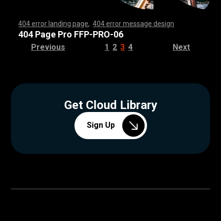
404 error landing page
,
404 error message design
,
,
,
,
,
,
,
,
,
,
,
,
,
,
,
,
,
,
,
,
,
,
,
,
,
,
,
,
,
,
,
,
,
,
,
,
,
,
,
,
,
,
,
,
,
,
,
,
,
,
,
,
,
,
,
,
,
,
,
,
,
,
,
,
,
,
,
,
,
,
,
,
,
,
,
,
,
,
,
,
,
,
,
,
,
,
,
,
,
,
,
,
,
,
,
,
,
,
,
,
,
,
,
,
,
,
,
,
,
,
,
,
,
,
,
,
,
,
,
,
,
,
,
,
,
,
,
,
,
,
,
,
,
,
,
,
,
,
,
,
,
,
,
,
,
,
,
,
,
,
,
,
,
,
,
,
,
,
,
,
,
,
,
,
,
,
,
,
,
,
,
,
,
,
,
,
,
,
,
,
,
,
,
,
,
,
,
,
,
,
,
,
,
,
,
,
,
,
,
,
,
,
,
,
,
,
,
,
,
,
,
,
,
,
,
,
,
,
,
,
,
,
,
,
,
,
,
,
,
,
,
,
,
,
,
,
,
,
,
,
,
,
,
,
,
,
,
,
,
,
,
,
,
,
,
,
,
,
,
,
,
,
,
,
,
,
,
,
,
,
,
,
,
,
,
,
,
,
,
,
,
,
,
,
,
,
,
,
,
,
,
,
,
,
,
,
,
,
,
,
,
,
,
,
,
,
,
,
,
,
,
,
,
,
,
,
,
,
,
,
,
,
,
,
,
,
,
,
,
,
,
,
,
,
,
,
,
,
,
,
,
,
,
,
,
,
,
,
,
,
,
,
,
,
,
,
,
,
,
,
,
,
,
,
,
,
,
,
,
,
,
,
,
,
,
,
,
,
,
,
,
,
,
,
,
,
,
,
,
,
,
,
,
,
,
,
,
,
,
,
,
,
,
,
,
,
,
,
,
,
,
,
,
,
,
,
,
,
,
,
,
,
,
,
,
,
,
,
,
,
,
,
,
,
,
,
,
,
,
,
,
,
,
,
,
,
,
,
,
,
,
,
,
,
,
,
,
,
,
,
,
,
,
,
,
,
,
,
,
,
,
,
,
,
,
,
,
,
,
,
,
,
,
,
,
,
,
,
,
,
,
,
,
,
,
,
,
,
,
,
404 Page Pro FFP-PRO-06
Previous
1
2
3
4
Next
Get Cloud Library
Sign Up