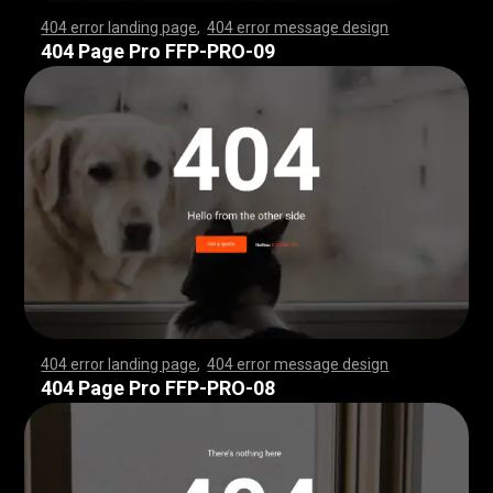
404 error landing page
,
404 error message design
,
,
,
,
,
,
,
,
,
,
,
,
,
,
,
,
,
,
,
,
,
,
,
,
,
,
,
,
,
,
,
,
,
,
,
,
,
,
,
,
,
,
,
,
,
,
,
,
,
,
,
,
,
,
,
,
,
,
,
,
,
,
,
,
,
,
,
,
,
,
,
,
,
,
,
,
,
,
,
,
,
,
,
,
,
,
,
,
,
,
,
,
,
,
,
,
,
,
,
,
,
,
,
,
,
,
,
,
,
,
,
,
,
,
,
,
,
,
,
,
,
,
,
,
,
,
,
,
,
,
,
,
,
,
,
,
,
,
,
,
,
,
,
,
,
,
,
,
,
,
,
,
,
,
,
,
,
,
,
,
,
,
,
,
,
,
,
,
,
,
,
,
,
,
,
,
,
,
,
,
,
,
,
,
,
,
,
,
,
,
,
,
,
,
,
,
,
,
,
,
,
,
,
,
,
,
,
,
,
,
,
,
,
,
,
,
,
,
,
,
,
,
,
,
,
,
,
,
,
,
,
,
,
,
,
,
,
,
,
,
,
,
,
,
,
,
,
,
,
,
,
,
,
,
,
,
,
,
,
,
,
,
,
,
,
,
,
,
,
,
,
,
,
,
,
,
,
,
,
,
,
,
,
,
,
,
,
,
,
,
,
,
,
,
,
,
,
,
,
,
,
,
,
,
,
,
,
,
,
,
,
,
,
,
,
,
,
,
,
,
,
,
,
,
,
,
,
,
,
,
,
,
,
,
,
,
,
,
,
,
,
,
,
,
,
,
,
,
,
,
,
,
,
,
,
,
,
,
,
,
,
,
,
,
,
,
,
,
,
,
,
,
,
,
,
,
,
,
,
,
,
,
,
,
,
,
,
,
,
,
,
,
,
,
,
,
,
,
,
,
,
,
,
,
,
,
,
,
,
,
,
,
,
,
,
,
,
,
,
,
,
,
,
,
,
,
,
,
,
,
,
,
,
,
,
,
,
,
,
,
,
,
,
,
,
,
,
,
,
,
,
,
,
,
,
,
,
,
,
,
,
,
,
,
,
,
,
,
,
,
,
,
,
,
,
,
,
,
,
,
,
,
,
,
,
,
,
,
,
,
,
,
,
,
,
,
,
,
,
,
404 Page Pro FFP-PRO-09
404 error landing page
,
404 error message design
,
,
,
,
,
,
,
,
,
,
,
,
,
,
,
,
,
,
,
,
,
,
,
,
,
,
,
,
,
,
,
,
,
,
,
,
,
,
,
,
,
,
,
,
,
,
,
,
,
,
,
,
,
,
,
,
,
,
,
,
,
,
,
,
,
,
,
,
,
,
,
,
,
,
,
,
,
,
,
,
,
,
,
,
,
,
,
,
,
,
,
,
,
,
,
,
,
,
,
,
,
,
,
,
,
,
,
,
,
,
,
,
,
,
,
,
,
,
,
,
,
,
,
,
,
,
,
,
,
,
,
,
,
,
,
,
,
,
,
,
,
,
,
,
,
,
,
,
,
,
,
,
,
,
,
,
,
,
,
,
,
,
,
,
,
,
,
,
,
,
,
,
,
,
,
,
,
,
,
,
,
,
,
,
,
,
,
,
,
,
,
,
,
,
,
,
,
,
,
,
,
,
,
,
,
,
,
,
,
,
,
,
,
,
,
,
,
,
,
,
,
,
,
,
,
,
,
,
,
,
,
,
,
,
,
,
,
,
,
,
,
,
,
,
,
,
,
,
,
,
,
,
,
,
,
,
,
,
,
,
,
,
,
,
,
,
,
,
,
,
,
,
,
,
,
,
,
,
,
,
,
,
,
,
,
,
,
,
,
,
,
,
,
,
,
,
,
,
,
,
,
,
,
,
,
,
,
,
,
,
,
,
,
,
,
,
,
,
,
,
,
,
,
,
,
,
,
,
,
,
,
,
,
,
,
,
,
,
,
,
,
,
,
,
,
,
,
,
,
,
,
,
,
,
,
,
,
,
,
,
,
,
,
,
,
,
,
,
,
,
,
,
,
,
,
,
,
,
,
,
,
,
,
,
,
,
,
,
,
,
,
,
,
,
,
,
,
,
,
,
,
,
,
,
,
,
,
,
,
,
,
,
,
,
,
,
,
,
,
,
,
,
,
,
,
,
,
,
,
,
,
,
,
,
,
,
,
,
,
,
,
,
,
,
,
,
,
,
,
,
,
,
,
,
,
,
,
,
,
,
,
,
,
,
,
,
,
,
,
,
,
,
,
,
,
,
,
,
,
,
,
,
,
,
,
,
,
,
,
,
,
,
,
,
,
,
,
,
,
,
404 Page Pro FFP-PRO-08