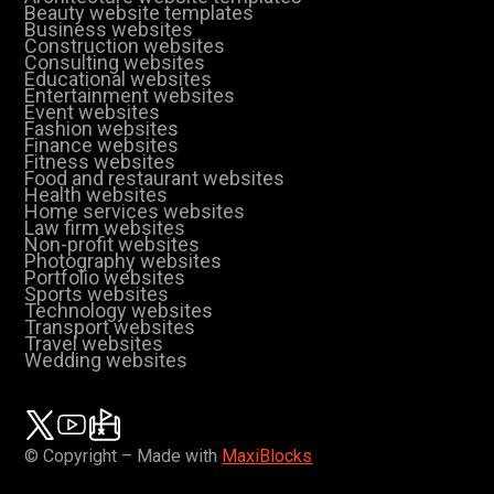
Beauty website templates
Business websites
Construction websites
Consulting websites
Educational websites
Entertainment websites
Event websites
Fashion websites
Finance websites
Fitness websites
Food and restaurant websites
Health websites
Home services websites
Law firm websites
Non-profit websites
Photography websites
Portfolio websites
Sports websites
Technology websites
Transport websites
Travel websites
Wedding websites
© Copyright – Made with
MaxiBlocks