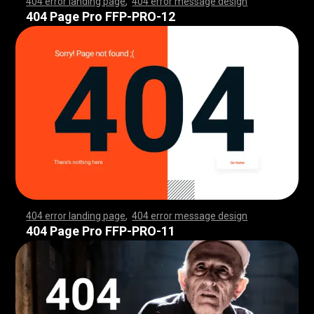
404 error landing page
,
404 error message design
,
,
,
,
,
,
,
,
,
,
,
,
,
,
,
,
,
,
,
,
,
,
,
,
,
,
,
,
,
,
,
,
,
,
,
,
,
,
,
,
,
,
,
,
,
,
,
,
,
,
,
,
,
,
,
,
,
,
,
,
,
,
,
,
,
,
,
,
,
,
,
,
,
,
,
,
,
,
,
,
,
,
,
,
,
,
,
,
,
,
,
,
,
,
,
,
,
,
,
,
,
,
,
,
,
,
,
,
,
,
,
,
,
,
,
,
,
,
,
,
,
,
,
,
,
,
,
,
,
,
,
,
,
,
,
,
,
,
,
,
,
,
,
,
,
,
,
,
,
,
,
,
,
,
,
,
,
,
,
,
,
,
,
,
,
,
,
,
,
,
,
,
,
,
,
,
,
,
,
,
,
,
,
,
,
,
,
,
,
,
,
,
,
,
,
,
,
,
,
,
,
,
,
,
,
,
,
,
,
,
,
,
,
,
,
,
,
,
,
,
,
,
,
,
,
,
,
,
,
,
,
,
,
,
,
,
,
,
,
,
,
,
,
,
,
,
,
,
,
,
,
,
,
,
,
,
,
,
,
,
,
,
,
,
,
,
,
,
,
,
,
,
,
,
,
,
,
,
,
,
,
,
,
,
,
,
,
,
,
,
,
,
,
,
,
,
,
,
,
,
,
,
,
,
,
,
,
,
,
,
,
,
,
,
,
,
,
,
,
,
,
,
,
,
,
,
,
,
,
,
,
,
,
,
,
,
,
,
,
,
,
,
,
,
,
,
,
,
,
,
,
,
,
,
,
,
,
,
,
,
,
,
,
,
,
,
,
,
,
,
,
,
,
,
,
,
,
,
,
,
,
,
,
,
,
,
,
,
,
,
,
,
,
,
,
,
,
,
,
,
,
,
,
,
,
,
,
,
,
,
,
,
,
,
,
,
,
,
,
,
,
,
,
,
,
,
,
,
,
,
,
,
,
,
,
,
,
,
,
,
,
,
,
,
,
,
,
,
,
,
,
,
,
,
,
,
,
,
,
,
,
,
,
,
,
,
,
,
,
,
,
,
,
,
,
,
,
,
,
,
,
,
,
,
,
,
,
,
,
,
,
,
,
,
,
,
,
,
,
,
404 Page Pro FFP-PRO-12
404 error landing page
,
404 error message design
,
,
,
,
,
,
,
,
,
,
,
,
,
,
,
,
,
,
,
,
,
,
,
,
,
,
,
,
,
,
,
,
,
,
,
,
,
,
,
,
,
,
,
,
,
,
,
,
,
,
,
,
,
,
,
,
,
,
,
,
,
,
,
,
,
,
,
,
,
,
,
,
,
,
,
,
,
,
,
,
,
,
,
,
,
,
,
,
,
,
,
,
,
,
,
,
,
,
,
,
,
,
,
,
,
,
,
,
,
,
,
,
,
,
,
,
,
,
,
,
,
,
,
,
,
,
,
,
,
,
,
,
,
,
,
,
,
,
,
,
,
,
,
,
,
,
,
,
,
,
,
,
,
,
,
,
,
,
,
,
,
,
,
,
,
,
,
,
,
,
,
,
,
,
,
,
,
,
,
,
,
,
,
,
,
,
,
,
,
,
,
,
,
,
,
,
,
,
,
,
,
,
,
,
,
,
,
,
,
,
,
,
,
,
,
,
,
,
,
,
,
,
,
,
,
,
,
,
,
,
,
,
,
,
,
,
,
,
,
,
,
,
,
,
,
,
,
,
,
,
,
,
,
,
,
,
,
,
,
,
,
,
,
,
,
,
,
,
,
,
,
,
,
,
,
,
,
,
,
,
,
,
,
,
,
,
,
,
,
,
,
,
,
,
,
,
,
,
,
,
,
,
,
,
,
,
,
,
,
,
,
,
,
,
,
,
,
,
,
,
,
,
,
,
,
,
,
,
,
,
,
,
,
,
,
,
,
,
,
,
,
,
,
,
,
,
,
,
,
,
,
,
,
,
,
,
,
,
,
,
,
,
,
,
,
,
,
,
,
,
,
,
,
,
,
,
,
,
,
,
,
,
,
,
,
,
,
,
,
,
,
,
,
,
,
,
,
,
,
,
,
,
,
,
,
,
,
,
,
,
,
,
,
,
,
,
,
,
,
,
,
,
,
,
,
,
,
,
,
,
,
,
,
,
,
,
,
,
,
,
,
,
,
,
,
,
,
,
,
,
,
,
,
,
,
,
,
,
,
,
,
,
,
,
,
,
,
,
,
,
,
,
,
,
,
,
,
,
,
,
,
,
,
,
,
,
,
,
,
,
,
,
,
,
,
,
,
,
,
,
404 Page Pro FFP-PRO-11