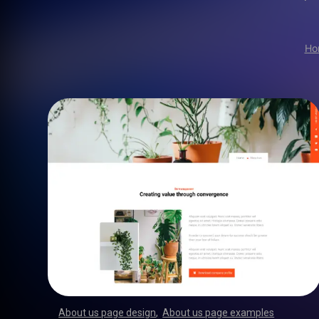
Ho
About us page design
,
About us page examples
,
,
,
,
,
,
,
,
,
,
,
,
,
,
,
,
,
,
,
,
,
,
,
,
,
,
,
,
,
,
,
,
,
,
,
,
,
,
,
,
,
,
,
,
,
,
,
,
,
,
,
,
,
,
,
,
,
,
,
,
,
,
,
,
,
,
,
,
,
,
,
,
,
,
,
,
,
,
,
,
,
,
,
,
,
,
,
,
,
,
,
,
,
,
,
,
,
,
,
,
,
,
,
,
,
,
,
,
,
,
,
,
,
,
,
,
,
,
,
,
,
,
,
,
,
,
,
,
,
,
,
,
,
,
,
,
,
,
,
,
,
,
,
,
,
,
,
,
,
,
,
,
,
,
,
,
,
,
,
,
,
,
,
,
,
,
,
,
,
,
,
,
,
,
,
,
,
,
,
,
,
,
,
,
,
,
,
,
,
,
,
,
,
,
,
,
,
,
,
,
,
,
,
,
,
,
,
,
,
,
,
,
,
,
,
,
,
,
,
,
,
,
,
,
,
,
,
,
,
,
,
,
,
,
,
,
,
,
,
,
,
,
,
,
,
,
,
,
,
,
,
,
,
,
,
,
,
,
,
,
,
,
,
,
,
,
,
,
,
,
,
,
,
,
,
,
,
,
,
,
,
,
,
,
,
,
,
,
,
,
,
,
,
,
,
,
,
,
,
,
,
,
,
,
,
,
,
,
,
,
,
,
,
,
,
,
,
,
,
,
,
,
,
,
,
,
,
,
,
,
,
,
,
,
,
,
,
,
,
,
,
,
,
,
,
,
,
,
,
,
,
,
,
,
,
,
,
,
,
,
,
,
,
,
,
,
,
,
,
,
,
,
,
,
,
,
,
,
,
,
,
,
,
,
,
,
,
,
,
,
,
,
,
,
,
,
,
,
,
,
,
,
,
,
,
,
,
,
,
,
,
,
,
,
,
,
,
,
,
,
,
,
,
,
,
,
,
,
,
,
,
,
,
,
,
,
,
,
,
,
,
,
,
,
,
,
,
,
,
,
,
,
,
,
,
,
,
,
,
,
,
,
,
,
,
,
,
,
,
,
,
,
,
,
,
,
,
,
,
,
,
,