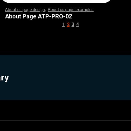
About us page design
,
About us page examples
,
,
,
,
,
,
,
,
,
,
,
,
,
,
,
,
,
,
,
,
,
,
,
,
,
,
,
,
,
,
,
,
,
,
,
,
,
,
,
,
,
,
,
,
,
,
,
,
,
,
,
,
,
,
,
,
,
,
,
,
,
,
,
,
,
,
,
,
,
,
,
,
,
,
,
,
,
,
,
,
,
,
,
,
,
,
,
,
,
,
,
,
,
,
,
,
,
,
,
,
,
,
,
,
,
,
,
,
,
,
,
,
,
,
,
,
,
,
,
,
,
,
,
,
,
,
,
,
,
,
,
,
,
,
,
,
,
,
,
,
,
,
,
,
,
,
,
,
,
,
,
,
,
,
,
,
,
,
,
,
,
,
,
,
,
,
,
,
,
,
,
,
,
,
,
,
,
,
,
,
,
,
,
,
,
,
,
,
,
,
,
,
,
,
,
,
,
,
,
,
,
,
,
,
,
,
,
,
,
,
,
,
,
,
,
,
,
,
,
,
,
,
,
,
,
,
,
,
,
,
,
,
,
,
,
,
,
,
,
,
,
,
,
,
,
,
,
,
,
,
,
,
,
,
,
,
,
,
,
,
,
,
,
,
,
,
,
,
,
,
,
,
,
,
,
,
,
,
,
,
,
,
,
,
,
,
,
,
,
,
,
,
,
,
,
,
,
,
,
,
,
,
,
,
,
,
,
,
,
,
,
,
,
,
,
,
,
,
,
,
,
,
,
,
,
,
,
,
,
,
,
,
,
,
,
,
,
,
,
,
,
,
,
,
,
,
,
,
,
,
,
,
,
,
,
,
,
,
,
,
,
,
,
,
,
,
,
,
,
,
,
,
,
,
,
,
,
,
,
,
,
,
,
,
,
,
,
,
,
,
,
,
,
,
,
,
,
,
,
,
,
,
,
,
,
,
,
,
,
,
,
,
,
,
,
,
,
,
,
,
,
,
,
,
,
,
,
,
,
,
,
,
,
,
,
,
,
,
,
,
,
,
,
,
,
,
,
,
,
,
,
,
,
,
,
,
,
,
,
,
,
,
,
,
,
,
,
,
,
,
,
,
,
,
,
,
,
,
,
,
,
,
About Page ATP-PRO-02
1
2
3
4
ary