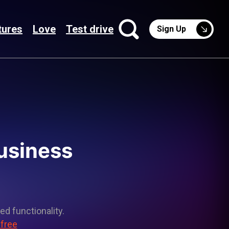
tures
Love
Test drive
Sign Up
business
ed functionality.
 free