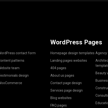
WordPress Pages
ordPress contact form
Homepage design templates
Agency 
ontent patterns
Landing pages websites
Archite
templat
ebsite team
404 pages
Beauty 
estimonials design
About us pages
Busines
WooCommerce
Contact page design
Constru
Services page design
Consult
Blog websites
Educati
FAQ pages