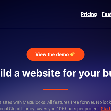
Pricing
Fea
View the demo
ild a website for your 
sites with MaxiBlocks. All features free forever. No lock
onal Cloud Library saves you 10+ hours per project.
Start