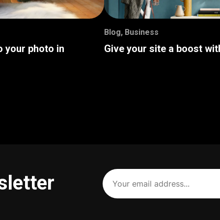
Blog
,
Business
o your photo in
Give your site a boost wi
Your
sletter
email
address
(Required)