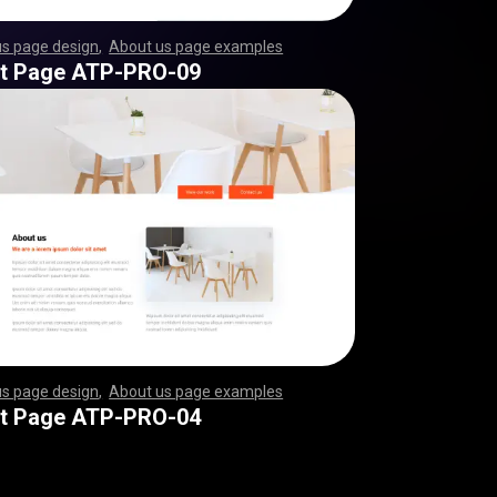
us page design
,
About us page examples
,
,
,
,
,
,
,
,
,
,
,
,
,
,
,
,
,
,
,
,
,
,
,
,
,
,
,
,
,
,
,
,
,
,
,
,
,
,
,
,
,
,
,
,
,
,
,
,
,
,
,
,
,
,
,
,
,
,
,
,
,
,
,
,
,
,
,
,
,
,
,
,
,
,
,
,
,
,
,
,
,
,
,
,
,
,
,
,
,
,
,
,
,
,
,
,
,
,
,
,
,
,
,
,
,
,
,
,
,
,
,
,
,
,
,
,
,
,
,
,
,
,
,
,
,
,
,
,
,
,
,
,
,
,
,
,
,
,
,
,
,
,
,
,
,
,
,
,
,
,
,
,
,
,
,
,
,
,
,
,
,
,
,
,
,
,
,
,
,
,
,
,
,
,
,
,
,
,
,
,
,
,
,
,
,
,
,
,
,
,
,
,
,
,
,
,
,
,
,
,
,
,
,
,
,
,
,
,
,
,
,
,
,
,
,
,
,
,
,
,
,
,
,
,
,
,
,
,
,
,
,
,
,
,
,
,
,
,
,
,
,
,
,
,
,
,
,
,
,
,
,
,
,
,
,
,
,
,
,
,
,
,
,
,
,
,
,
,
,
,
,
,
,
,
,
,
,
,
,
,
,
,
,
,
,
,
,
,
,
,
,
,
,
,
,
,
,
,
,
,
,
,
,
,
,
,
,
,
,
,
,
,
,
,
,
,
,
,
,
,
,
,
,
,
,
,
,
,
,
,
,
,
,
,
,
,
,
,
,
,
,
,
,
,
,
,
,
,
,
,
,
,
,
,
,
,
,
,
,
,
,
,
,
,
,
,
,
,
,
,
,
,
,
,
,
,
,
,
,
,
,
,
,
,
,
,
,
,
,
,
,
,
,
,
,
,
,
,
,
,
,
,
,
,
,
,
,
,
,
,
,
,
,
,
,
,
,
,
,
,
,
,
,
,
t Page ATP-PRO-09
us page design
,
About us page examples
,
,
,
,
,
,
,
,
,
,
,
,
,
,
,
,
,
,
,
,
,
,
,
,
,
,
,
,
,
,
,
,
,
,
,
,
,
,
,
,
,
,
,
,
,
,
,
,
,
,
,
,
,
,
,
,
,
,
,
,
,
,
,
,
,
,
,
,
,
,
,
,
,
,
,
,
,
,
,
,
,
,
,
,
,
,
,
,
,
,
,
,
,
,
,
,
,
,
,
,
,
,
,
,
,
,
,
,
,
,
,
,
,
,
,
,
,
,
,
,
,
,
,
,
,
,
,
,
,
,
,
,
,
,
,
,
,
,
,
,
,
,
,
,
,
,
,
,
,
,
,
,
,
,
,
,
,
,
,
,
,
,
,
,
,
,
,
,
,
,
,
,
,
,
,
,
,
,
,
,
,
,
,
,
,
,
,
,
,
,
,
,
,
,
,
,
,
,
,
,
,
,
,
,
,
,
,
,
,
,
,
,
,
,
,
,
,
,
,
,
,
,
,
,
,
,
,
,
,
,
,
,
,
,
,
,
,
,
,
,
,
,
,
,
,
,
,
,
,
,
,
,
,
,
,
,
,
,
,
,
,
,
,
,
,
,
,
,
,
,
,
,
,
,
,
,
,
,
,
,
,
,
,
,
,
,
,
,
,
,
,
,
,
,
,
,
,
,
,
,
,
,
,
,
,
,
,
,
,
,
,
,
,
,
,
,
,
,
,
,
,
,
,
,
,
,
,
,
,
,
,
,
,
,
,
,
,
,
,
,
,
,
,
,
,
,
,
,
,
,
,
,
,
,
,
,
,
,
,
,
,
,
,
,
,
,
,
,
,
,
,
,
,
,
,
,
,
,
,
,
,
,
,
,
,
,
,
,
,
,
,
,
,
,
,
,
,
,
,
,
,
,
,
,
,
,
,
,
,
,
,
,
,
,
,
,
,
,
,
,
,
,
,
,
t Page ATP-PRO-04