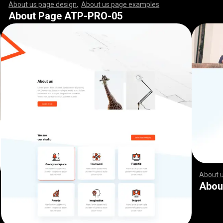
About us page design
,
About us page examples
,
,
,
,
,
,
,
,
,
,
,
,
,
,
,
,
,
,
,
,
,
,
,
,
,
,
,
,
,
,
,
,
,
,
,
,
,
,
,
,
,
,
,
,
,
,
,
,
,
,
,
,
,
,
,
,
,
,
,
,
,
,
,
,
,
,
,
,
,
,
,
,
,
,
,
,
,
,
,
,
,
,
,
,
,
,
,
,
,
,
,
,
,
,
,
,
,
,
,
,
,
,
,
,
,
,
,
,
,
,
,
,
,
,
,
,
,
,
,
,
,
,
,
,
,
,
,
,
,
,
,
,
,
,
,
,
,
,
,
,
,
,
,
,
,
,
,
,
,
,
,
,
,
,
,
,
,
,
,
,
,
,
,
,
,
,
,
,
,
,
,
,
,
,
,
,
,
,
,
,
,
,
,
,
,
,
,
,
,
,
,
,
,
,
,
,
,
,
,
,
,
,
,
,
,
,
,
,
,
,
,
,
,
,
,
,
,
,
,
,
,
,
,
,
,
,
,
,
,
,
,
,
,
,
,
,
,
,
,
,
,
,
,
,
,
,
,
,
,
,
,
,
,
,
,
,
,
,
,
,
,
,
,
,
,
,
,
,
,
,
,
,
,
,
,
,
,
,
,
,
,
,
,
,
,
,
,
,
,
,
,
,
,
,
,
,
,
,
,
,
,
,
,
,
,
,
,
,
,
,
,
,
,
,
,
,
,
,
,
,
,
,
,
,
,
,
,
,
,
,
,
,
,
,
,
,
,
,
,
,
,
,
,
,
,
,
,
,
,
,
,
,
,
,
,
,
,
,
,
,
,
,
,
,
,
,
,
,
,
,
,
,
,
,
,
,
,
,
,
,
,
,
,
,
,
,
,
,
,
,
,
,
,
,
,
,
,
,
,
,
,
,
,
,
,
,
,
,
,
,
,
,
,
,
,
,
,
,
,
,
,
,
,
,
,
,
,
,
,
,
,
,
,
,
,
,
,
,
,
,
,
,
,
,
,
,
,
,
,
,
,
,
,
,
,
,
,
,
,
,
,
,
,
,
,
,
,
,
,
,
,
,
,
,
,
,
,
,
,
,
,
,
About Page ATP-PRO-05
About 
,
,
,
,
,
,
,
,
,
,
,
,
,
,
,
,
,
,
,
,
,
,
,
,
,
,
,
,
,
,
,
,
,
,
,
,
,
,
,
,
,
,
,
,
,
,
,
,
,
,
,
,
,
,
,
,
,
,
Abou