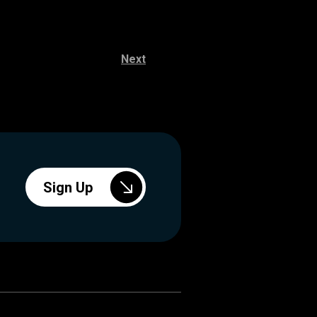
Next
Sign Up