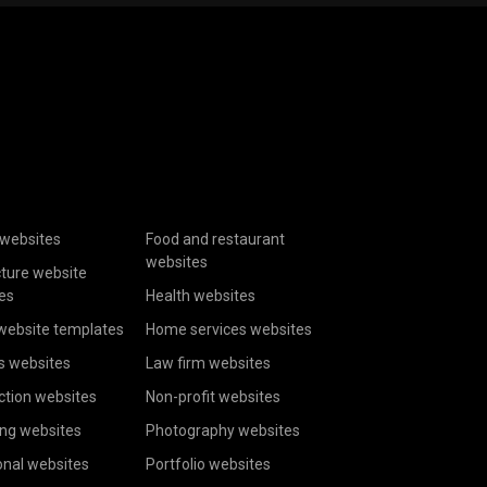
websites
Food and restaurant
websites
cture website
es
Health websites
website templates
Home services websites
s websites
Law firm websites
ction websites
Non-profit websites
ing websites
Photography websites
onal websites
Portfolio websites