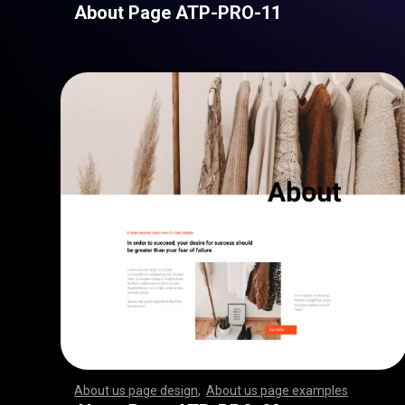
About Page ATP-PRO-11
About us page design
,
About us page examples
,
,
,
,
,
,
,
,
,
,
,
,
,
,
,
,
,
,
,
,
,
,
,
,
,
,
,
,
,
,
,
,
,
,
,
,
,
,
,
,
,
,
,
,
,
,
,
,
,
,
,
,
,
,
,
,
,
,
,
,
,
,
,
,
,
,
,
,
,
,
,
,
,
,
,
,
,
,
,
,
,
,
,
,
,
,
,
,
,
,
,
,
,
,
,
,
,
,
,
,
,
,
,
,
,
,
,
,
,
,
,
,
,
,
,
,
,
,
,
,
,
,
,
,
,
,
,
,
,
,
,
,
,
,
,
,
,
,
,
,
,
,
,
,
,
,
,
,
,
,
,
,
,
,
,
,
,
,
,
,
,
,
,
,
,
,
,
,
,
,
,
,
,
,
,
,
,
,
,
,
,
,
,
,
,
,
,
,
,
,
,
,
,
,
,
,
,
,
,
,
,
,
,
,
,
,
,
,
,
,
,
,
,
,
,
,
,
,
,
,
,
,
,
,
,
,
,
,
,
,
,
,
,
,
,
,
,
,
,
,
,
,
,
,
,
,
,
,
,
,
,
,
,
,
,
,
,
,
,
,
,
,
,
,
,
,
,
,
,
,
,
,
,
,
,
,
,
,
,
,
,
,
,
,
,
,
,
,
,
,
,
,
,
,
,
,
,
,
,
,
,
,
,
,
,
,
,
,
,
,
,
,
,
,
,
,
,
,
,
,
,
,
,
,
,
,
,
,
,
,
,
,
,
,
,
,
,
,
,
,
,
,
,
,
,
,
,
,
,
,
,
,
,
,
,
,
,
,
,
,
,
,
,
,
,
,
,
,
,
,
,
,
,
,
,
,
,
,
,
,
,
,
,
,
,
,
,
,
,
,
,
,
,
,
,
,
,
,
,
,
,
,
,
,
,
,
,
,
,
,
,
,
,
,
,
,
,
,
,
,
,
,
,
,
,
,
,
,
,
,
,
,
,
,
,
,
,
,
,
,
,
,
,
,
,
,
,
,
,
,
,
,
,
,
,
,
,
,
,
,
,
,
,
,
,
,
,
,
,
,
,
,
,
,
,
,
,
,
,
,
,
,