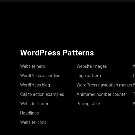
WordPress Patterns
Website hero
Website images
W
WordPress accordion
Logo pattern
C
WordPress blog
WordPress navigation menus
W
Call to action examples
Animated number counter
T
Website footer
Pricing table
Headlines
Website icons