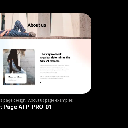
us page design
,
About us page examples
,
,
,
,
,
,
,
,
,
,
,
,
,
,
,
,
,
,
,
,
,
,
,
,
,
,
,
,
,
,
,
,
,
,
,
,
,
,
,
,
,
,
,
,
,
,
,
,
,
,
,
,
,
,
,
,
,
,
,
,
,
,
,
,
,
,
,
,
,
,
,
,
,
,
,
,
,
,
,
,
,
,
,
,
,
,
,
,
,
,
,
,
,
,
,
,
,
,
,
,
,
,
,
,
,
,
,
,
,
,
,
,
,
,
,
,
,
,
,
,
,
,
,
,
,
,
,
,
,
,
,
,
,
,
,
,
,
,
,
,
,
,
,
,
,
,
,
,
,
,
,
,
,
,
,
,
,
,
,
,
,
,
,
,
,
,
,
,
,
,
,
,
,
,
,
,
,
,
,
,
,
,
,
,
,
,
,
,
,
,
,
,
,
,
,
,
,
,
,
,
,
,
,
,
,
,
,
,
,
,
,
,
,
,
,
,
,
,
,
,
,
,
,
,
,
,
,
,
,
,
,
,
,
,
,
,
,
,
,
,
,
,
,
,
,
,
,
,
,
,
,
,
,
,
,
,
,
,
,
,
,
,
,
,
,
,
,
,
,
,
,
,
,
,
,
,
,
,
,
,
,
,
,
,
,
,
,
,
,
,
,
,
,
,
,
,
,
,
,
,
,
,
,
,
,
,
,
,
,
,
,
,
,
,
,
,
,
,
,
,
,
,
,
,
,
,
,
,
,
,
,
,
,
,
,
,
,
,
,
,
,
,
,
,
,
,
,
,
,
,
,
,
,
,
,
,
,
,
,
,
,
,
,
,
,
,
,
,
,
,
,
,
,
,
,
,
,
,
,
,
,
,
,
,
,
,
,
,
,
,
,
,
,
,
,
,
,
,
,
,
,
,
,
,
,
,
,
,
,
,
,
,
,
,
,
,
,
,
,
,
,
,
,
,
t Page ATP-PRO-01