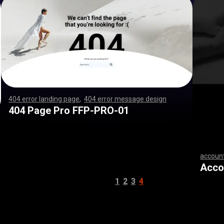
404 error landing page
,
404 error message design
,
,
,
,
,
,
,
,
,
,
,
,
,
,
,
,
,
,
,
,
,
,
,
,
,
,
,
,
,
,
,
,
,
,
,
,
,
,
,
,
,
,
,
,
,
,
,
,
,
,
,
,
,
,
,
,
,
,
,
,
,
,
,
,
,
,
,
,
,
,
,
,
,
,
,
,
,
,
,
,
,
,
,
,
,
,
,
,
,
,
,
,
,
,
,
,
,
,
,
,
,
,
,
,
,
,
,
,
,
,
,
,
,
,
,
,
,
,
,
,
,
,
,
,
,
,
,
,
,
,
,
,
,
,
,
,
,
,
,
,
,
,
,
,
,
,
,
,
,
,
,
,
,
,
,
,
,
,
,
,
,
,
,
,
,
,
,
,
,
,
,
,
,
,
,
,
,
,
,
,
,
,
,
,
,
,
,
,
,
,
,
,
,
,
,
,
,
,
,
,
,
,
,
,
,
,
,
,
,
,
,
,
,
,
,
,
,
,
,
,
,
,
,
,
,
,
,
,
,
,
,
,
,
,
,
,
,
,
,
,
,
,
,
,
,
,
,
,
,
,
,
,
,
,
,
,
,
,
,
,
,
,
,
,
,
,
,
,
,
,
,
,
,
,
,
,
,
,
,
,
,
,
,
,
,
,
,
,
,
,
,
,
,
,
,
,
,
,
,
,
,
,
,
,
,
,
,
,
,
,
,
,
,
,
,
,
,
,
,
,
,
,
,
,
,
,
,
,
,
,
,
,
,
,
,
,
,
,
,
,
,
,
,
,
,
,
,
,
,
,
,
,
,
,
,
,
,
,
,
,
,
,
,
,
,
,
,
,
,
,
,
,
,
,
,
,
,
,
,
,
,
,
,
,
,
,
,
,
,
,
,
,
,
,
,
,
,
,
,
,
,
,
,
,
,
,
,
,
,
,
,
,
,
,
,
,
,
,
,
,
,
,
,
,
,
,
,
,
,
,
,
,
,
,
,
,
,
,
,
,
,
,
,
,
,
,
,
,
,
,
,
,
,
,
,
,
,
,
,
,
,
,
,
,
,
,
,
,
,
,
,
,
,
,
,
,
,
,
,
,
,
,
,
,
,
,
,
,
,
,
,
,
,
,
,
,
,
,
,
,
404 Page Pro FFP-PRO-01
account
,
,
,
,
,
,
,
,
,
,
,
,
,
,
,
,
,
,
,
,
,
,
,
,
,
,
,
,
,
,
,
,
,
,
,
,
,
,
,
,
,
,
,
,
,
,
,
,
,
,
,
,
,
,
,
,
,
,
,
,
,
,
,
Acco
1
2
3
4