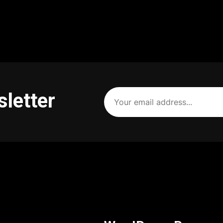
Your
sletter
email
address
(Required)