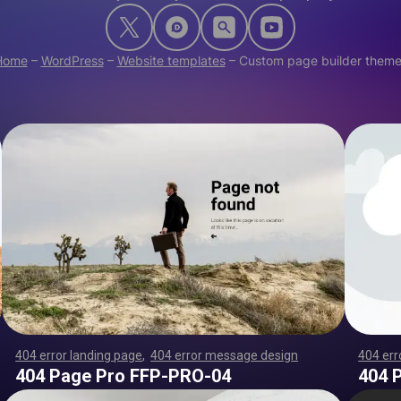
Home
–
WordPress
–
Website templates
–
Custom page builder them
404 error landing page
,
404 error message design
,
,
,
,
,
,
404 err
,
,
,
,
,
,
,
,
,
,
,
,
,
,
,
,
,
,
,
,
,
,
,
,
,
,
,
,
,
,
,
,
,
,
,
,
,
,
,
,
,
,
,
,
,
,
,
,
,
,
,
,
,
,
,
,
,
,
,
,
,
,
,
,
,
,
,
,
,
,
,
,
,
,
,
,
,
,
,
,
,
,
,
,
,
,
,
,
,
,
,
,
,
,
,
,
,
,
,
,
,
,
,
,
,
,
,
,
,
,
,
,
,
,
,
,
,
,
,
,
,
,
,
,
,
,
,
,
,
,
,
,
,
,
,
,
,
,
,
,
,
,
,
,
,
,
,
,
,
,
,
,
,
,
,
,
,
,
,
,
,
,
,
,
,
,
,
,
,
,
,
,
,
,
,
,
,
,
,
,
,
,
,
,
,
,
,
,
,
,
,
,
,
,
,
,
,
,
,
,
,
,
,
,
,
,
,
,
,
,
,
,
,
,
,
,
,
,
,
,
,
,
,
,
,
,
,
,
,
,
,
,
,
,
,
,
,
,
,
,
,
,
,
,
,
,
,
,
,
,
,
,
,
,
,
,
,
,
,
,
,
,
,
,
,
,
,
,
,
,
,
,
,
,
,
,
,
,
,
,
,
,
,
,
,
,
,
,
,
,
,
,
,
,
,
,
,
,
,
,
,
,
,
,
,
,
,
,
,
,
,
,
,
,
,
,
,
,
,
,
,
,
,
,
,
,
,
,
,
,
,
,
,
,
,
,
,
,
,
,
,
,
,
,
,
,
,
,
,
,
,
,
,
,
,
,
,
,
,
,
,
,
,
,
,
,
,
,
,
,
,
,
,
,
,
,
,
,
,
,
,
,
,
,
,
,
,
,
,
,
,
,
,
,
,
,
,
,
,
,
,
,
,
,
,
,
,
,
,
,
,
,
,
,
,
,
,
,
,
,
,
,
,
,
,
,
,
,
,
,
,
,
,
,
,
,
,
,
,
,
,
,
,
,
,
,
,
,
,
,
,
,
,
,
,
,
,
,
,
,
,
,
,
,
,
,
,
,
,
,
,
,
,
,
,
,
,
,
,
,
,
,
,
,
,
,
,
,
,
,
,
,
,
,
,
,
,
,
,
,
,
,
,
,
,
,
,
,
,
,
,
,
,
,
,
,
,
,
,
,
,
,
,
,
,
,
,
,
,
,
,
,
,
,
,
,
,
,
,
,
,
,
,
,
,
,
,
,
,
,
,
,
,
,
,
,
,
404 Page Pro FFP-PRO-04
404 