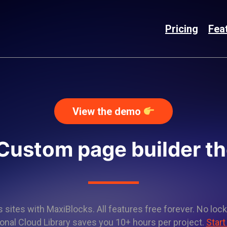
Pricing
Fea
View the demo
 Custom page builder t
sites with MaxiBlocks. All features free forever. No lock
onal Cloud Library saves you 10+ hours per project.
Start