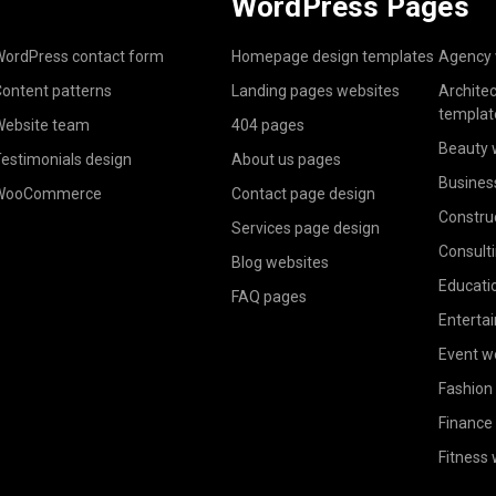
WordPress Pages
ordPress contact form
Homepage design templates
Agency 
ontent patterns
Landing pages websites
Archite
templat
ebsite team
404 pages
Beauty 
estimonials design
About us pages
Busines
WooCommerce
Contact page design
Constru
Services page design
Consult
Blog websites
Educati
FAQ pages
Enterta
Event w
Fashion
Finance
Fitness