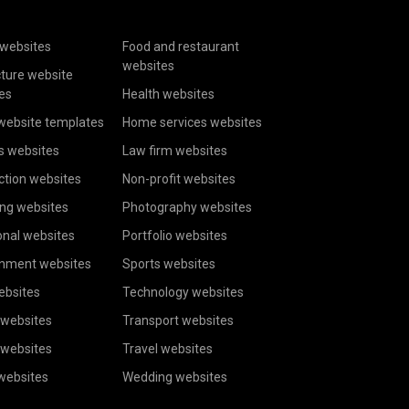
websites
Food and restaurant
websites
cture website
es
Health websites
website templates
Home services websites
s websites
Law firm websites
ction websites
Non-profit websites
ing websites
Photography websites
onal websites
Portfolio websites
inment websites
Sports websites
ebsites
Technology websites
 websites
Transport websites
 websites
Travel websites
 websites
Wedding websites