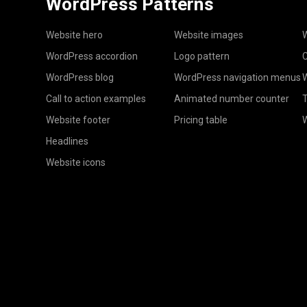
WordPress Patterns
Website hero
Website images
W
WordPress accordion
Logo pattern
C
WordPress blog
WordPress navigation menus
W
Call to action examples
Animated number counter
T
Website footer
Pricing table
Headlines
Website icons