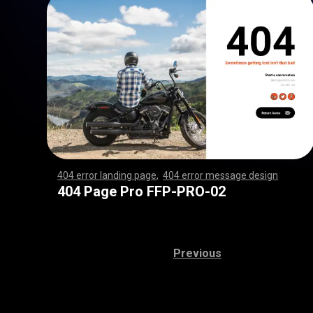
404 error landing page
,
404 error message design
,
,
,
,
,
,
,
,
,
,
,
,
,
,
,
,
,
,
,
,
,
,
,
,
,
,
,
,
,
,
,
,
,
,
,
,
,
,
,
,
,
,
,
,
,
,
,
,
,
,
,
,
,
,
,
,
,
,
,
,
,
,
,
,
,
,
,
,
,
,
,
,
,
,
,
,
,
,
,
,
,
,
,
,
,
,
,
,
,
,
,
,
,
,
,
,
,
,
,
,
,
,
,
,
,
,
,
,
,
,
,
,
,
,
,
,
,
,
,
,
,
,
,
,
,
,
,
,
,
,
,
,
,
,
,
,
,
,
,
,
,
,
,
,
,
,
,
,
,
,
,
,
,
,
,
,
,
,
,
,
,
,
,
,
,
,
,
,
,
,
,
,
,
,
,
,
,
,
,
,
,
,
,
,
,
,
,
,
,
,
,
,
,
,
,
,
,
,
,
,
,
,
,
,
,
,
,
,
,
,
,
,
,
,
,
,
,
,
,
,
,
,
,
,
,
,
,
,
,
,
,
,
,
,
,
,
,
,
,
,
,
,
,
,
,
,
,
,
,
,
,
,
,
,
,
,
,
,
,
,
,
,
,
,
,
,
,
,
,
,
,
,
,
,
,
,
,
,
,
,
,
,
,
,
,
,
,
,
,
,
,
,
,
,
,
,
,
,
,
,
,
,
,
,
,
,
,
,
,
,
,
,
,
,
,
,
,
,
,
,
,
,
,
,
,
,
,
,
,
,
,
,
,
,
,
,
,
,
,
,
,
,
,
,
,
,
,
,
,
,
,
,
,
,
,
,
,
,
,
,
,
,
,
,
,
,
,
,
,
,
,
,
,
,
,
,
,
,
,
,
,
,
,
,
,
,
,
,
,
,
,
,
,
,
,
,
,
,
,
,
,
,
,
,
,
,
,
,
,
,
,
,
,
,
,
,
,
,
,
,
,
,
,
,
,
,
,
,
,
,
,
,
,
,
,
,
,
,
,
,
,
,
,
,
,
,
,
,
,
,
,
,
,
,
,
,
,
,
,
,
,
,
,
,
,
,
,
,
,
,
,
,
,
,
,
,
,
,
,
,
,
,
,
,
,
,
,
,
,
,
,
,
,
,
,
,
,
,
,
,
404 Page Pro FFP-PRO-02
Previous