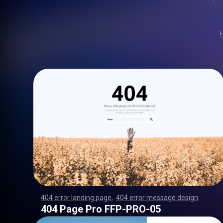
404 error landing page
,
404 error message design
,
,
,
,
,
,
,
,
,
,
,
,
,
,
,
,
,
,
,
,
,
,
,
,
,
,
,
,
,
,
,
,
,
,
,
,
,
,
,
,
,
,
,
,
,
,
,
,
,
,
,
,
,
,
,
,
,
,
,
,
,
,
,
,
,
,
,
,
,
,
,
,
,
,
,
,
,
,
,
,
,
,
,
,
,
,
,
,
,
,
,
,
,
,
,
,
,
,
,
,
,
,
,
,
,
,
,
,
,
,
,
,
,
,
,
,
,
,
,
,
,
,
,
,
,
,
,
,
,
,
,
,
,
,
,
,
,
,
,
,
,
,
,
,
,
,
,
,
,
,
,
,
,
,
,
,
,
,
,
,
,
,
,
,
,
,
,
,
,
,
,
,
,
,
,
,
,
,
,
,
,
,
,
,
,
,
,
,
,
,
,
,
,
,
,
,
,
,
,
,
,
,
,
,
,
,
,
,
,
,
,
,
,
,
,
,
,
,
,
,
,
,
,
,
,
,
,
,
,
,
,
,
,
,
,
,
,
,
,
,
,
,
,
,
,
,
,
,
,
,
,
,
,
,
,
,
,
,
,
,
,
,
,
,
,
,
,
,
,
,
,
,
,
,
,
,
,
,
,
,
,
,
,
,
,
,
,
,
,
,
,
,
,
,
,
,
,
,
,
,
,
,
,
,
,
,
,
,
,
,
,
,
,
,
,
,
,
,
,
,
,
,
,
,
,
,
,
,
,
,
,
,
,
,
,
,
,
,
,
,
,
,
,
,
,
,
,
,
,
,
,
,
,
,
,
,
,
,
,
,
,
,
,
,
,
,
,
,
,
,
,
,
,
,
,
,
,
,
,
,
,
,
,
,
,
,
,
,
,
,
,
,
,
,
,
,
,
,
,
,
,
,
,
,
,
,
,
,
,
,
,
,
,
,
,
,
,
,
,
,
,
,
,
,
,
,
,
,
,
,
,
,
,
,
,
,
,
,
,
,
,
,
,
,
,
,
,
,
,
,
,
,
,
,
,
,
,
,
,
,
,
,
,
,
,
,
,
,
,
,
,
,
,
,
,
,
,
,
,
,
,
,
,
,
,
,
,
,
,
,
,
,
,
,
,
,
,
,
,
,
404 Page Pro FFP-PRO-05