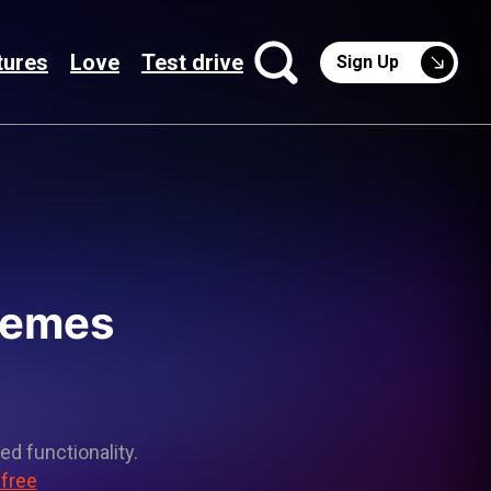
tures
Love
Test drive
Sign Up
hemes
ed functionality.
 free