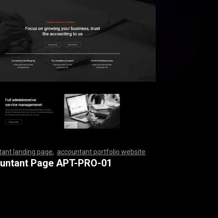
ant landing page
,
accountant portfolio website
,
,
,
,
,
,
,
,
,
,
,
,
,
,
,
,
,
,
,
,
,
,
,
,
,
,
,
,
,
,
,
,
,
,
,
,
,
,
,
,
,
,
,
,
,
,
,
,
,
,
,
,
,
,
,
,
,
,
,
,
,
,
,
,
,
,
,
,
,
,
,
,
,
,
,
,
,
,
,
,
,
,
,
,
,
,
,
,
,
,
,
,
,
,
,
,
,
,
,
,
,
,
,
,
,
,
,
,
,
,
,
,
,
,
,
,
,
,
,
,
,
,
,
,
,
,
,
,
,
,
,
,
,
,
,
,
,
,
,
,
,
,
,
,
,
,
,
,
,
,
,
,
,
,
,
,
,
,
,
,
,
,
,
,
,
,
,
,
,
,
,
,
,
,
,
,
,
,
,
,
,
,
,
,
,
,
,
,
,
,
,
,
,
,
,
,
,
,
,
,
,
,
,
,
,
,
,
,
,
,
,
,
,
,
,
,
,
,
,
,
,
,
,
,
,
,
,
,
,
,
,
,
,
,
,
,
,
,
,
,
,
,
,
,
,
,
,
,
,
,
,
,
,
,
,
,
,
,
,
,
,
,
,
,
,
,
,
,
,
,
,
,
,
,
,
,
,
,
,
,
,
,
,
,
,
,
,
,
,
,
,
,
,
,
,
,
,
,
,
,
,
,
,
,
,
,
,
,
,
,
,
,
,
,
,
,
,
,
,
,
,
,
,
,
,
,
,
,
,
,
,
,
,
,
,
,
,
,
,
,
,
,
,
,
,
,
,
,
,
,
,
,
,
,
,
,
,
,
,
,
,
,
,
,
,
,
,
,
,
,
,
,
,
,
,
,
,
,
,
,
,
,
,
,
,
,
,
,
,
,
,
,
,
,
,
,
,
,
,
,
,
,
,
,
,
,
,
,
,
,
,
,
,
,
,
,
,
,
,
,
,
,
,
,
,
,
,
,
,
,
untant Page APT-PRO-01