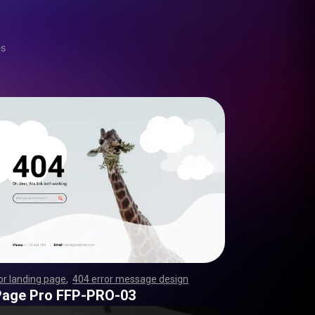
es
or landing page
,
404 error message design
,
,
,
,
,
,
,
,
,
,
,
,
,
,
,
,
,
,
,
,
,
,
,
,
,
,
,
,
,
,
,
,
,
,
,
,
,
,
,
,
,
,
,
,
,
,
,
,
,
,
,
,
,
,
,
,
,
,
,
,
,
,
,
,
,
,
,
,
,
,
,
,
,
,
,
,
,
,
,
,
,
,
,
,
,
,
,
,
,
,
,
,
,
,
,
,
,
,
,
,
,
,
,
,
,
,
,
,
,
,
,
,
,
,
,
,
,
,
,
,
,
,
,
,
,
,
,
,
,
,
,
,
,
,
,
,
,
,
,
,
,
,
,
,
,
,
,
,
,
,
,
,
,
,
,
,
,
,
,
,
,
,
,
,
,
,
,
,
,
,
,
,
,
,
,
,
,
,
,
,
,
,
,
,
,
,
,
,
,
,
,
,
,
,
,
,
,
,
,
,
,
,
,
,
,
,
,
,
,
,
,
,
,
,
,
,
,
,
,
,
,
,
,
,
,
,
,
,
,
,
,
,
,
,
,
,
,
,
,
,
,
,
,
,
,
,
,
,
,
,
,
,
,
,
,
,
,
,
,
,
,
,
,
,
,
,
,
,
,
,
,
,
,
,
,
,
,
,
,
,
,
,
,
,
,
,
,
,
,
,
,
,
,
,
,
,
,
,
,
,
,
,
,
,
,
,
,
,
,
,
,
,
,
,
,
,
,
,
,
,
,
,
,
,
,
,
,
,
,
,
,
,
,
,
,
,
,
,
,
,
,
,
,
,
,
,
,
,
,
,
,
,
,
,
,
,
,
,
,
,
,
,
,
,
,
,
,
,
,
,
,
,
,
,
,
,
,
,
,
,
,
,
,
,
,
,
,
,
,
,
,
,
,
,
,
,
,
,
,
,
,
,
,
,
,
,
,
,
,
,
,
,
,
,
,
,
,
,
,
,
,
,
,
,
,
,
,
,
,
,
,
,
,
,
,
,
,
Page Pro FFP-PRO-03