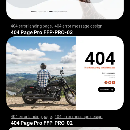
404 error landing page
,
404 error message design
,
,
,
,
,
,
,
,
,
,
,
,
,
,
,
,
,
,
,
,
,
,
,
,
,
,
,
,
,
,
,
,
,
,
,
,
,
,
,
,
,
,
,
,
,
,
,
,
,
,
,
,
,
,
,
,
,
,
,
,
,
,
,
,
,
,
,
,
,
,
,
,
,
,
,
,
,
,
,
,
,
,
,
,
,
,
,
,
,
,
,
,
,
,
,
,
,
,
,
,
,
,
,
,
,
,
,
,
,
,
,
,
,
,
,
,
,
,
,
,
,
,
,
,
,
,
,
,
,
,
,
,
,
,
,
,
,
,
,
,
,
,
,
,
,
,
,
,
,
,
,
,
,
,
,
,
,
,
,
,
,
,
,
,
,
,
,
,
,
,
,
,
,
,
,
,
,
,
,
,
,
,
,
,
,
,
,
,
,
,
,
,
,
,
,
,
,
,
,
,
,
,
,
,
,
,
,
,
,
,
,
,
,
,
,
,
,
,
,
,
,
,
,
,
,
,
,
,
,
,
,
,
,
,
,
,
,
,
,
,
,
,
,
,
,
,
,
,
,
,
,
,
,
,
,
,
,
,
,
,
,
,
,
,
,
,
,
,
,
,
,
,
,
,
,
,
,
,
,
,
,
,
,
,
,
,
,
,
,
,
,
,
,
,
,
,
,
,
,
,
,
,
,
,
,
,
,
,
,
,
,
,
,
,
,
,
,
,
,
,
,
,
,
,
,
,
,
,
,
,
,
,
,
,
,
,
,
,
,
,
,
,
,
,
,
,
,
,
,
,
,
,
,
,
,
,
,
,
,
,
,
,
,
,
,
,
,
,
,
,
,
,
,
,
,
,
,
,
,
,
,
,
,
,
,
,
,
,
,
,
,
,
,
,
,
,
,
,
,
,
,
,
,
,
,
,
,
,
,
,
,
,
,
,
,
,
,
,
,
,
,
,
,
,
,
,
,
,
,
,
,
,
,
,
,
,
,
,
,
,
,
,
,
,
,
,
,
,
,
,
,
,
,
,
,
,
,
,
,
,
,
,
,
,
,
,
,
,
,
,
,
,
,
,
,
,
,
,
,
,
,
,
,
,
,
,
,
,
,
,
,
,
,
,
,
,
,
,
,
,
404 Page Pro FFP-PRO-03
404 error landing page
,
404 error message design
,
,
,
,
,
,
,
,
,
,
,
,
,
,
,
,
,
,
,
,
,
,
,
,
,
,
,
,
,
,
,
,
,
,
,
,
,
,
,
,
,
,
,
,
,
,
,
,
,
,
,
,
,
,
,
,
,
,
,
,
,
,
,
,
,
,
,
,
,
,
,
,
,
,
,
,
,
,
,
,
,
,
,
,
,
,
,
,
,
,
,
,
,
,
,
,
,
,
,
,
,
,
,
,
,
,
,
,
,
,
,
,
,
,
,
,
,
,
,
,
,
,
,
,
,
,
,
,
,
,
,
,
,
,
,
,
,
,
,
,
,
,
,
,
,
,
,
,
,
,
,
,
,
,
,
,
,
,
,
,
,
,
,
,
,
,
,
,
,
,
,
,
,
,
,
,
,
,
,
,
,
,
,
,
,
,
,
,
,
,
,
,
,
,
,
,
,
,
,
,
,
,
,
,
,
,
,
,
,
,
,
,
,
,
,
,
,
,
,
,
,
,
,
,
,
,
,
,
,
,
,
,
,
,
,
,
,
,
,
,
,
,
,
,
,
,
,
,
,
,
,
,
,
,
,
,
,
,
,
,
,
,
,
,
,
,
,
,
,
,
,
,
,
,
,
,
,
,
,
,
,
,
,
,
,
,
,
,
,
,
,
,
,
,
,
,
,
,
,
,
,
,
,
,
,
,
,
,
,
,
,
,
,
,
,
,
,
,
,
,
,
,
,
,
,
,
,
,
,
,
,
,
,
,
,
,
,
,
,
,
,
,
,
,
,
,
,
,
,
,
,
,
,
,
,
,
,
,
,
,
,
,
,
,
,
,
,
,
,
,
,
,
,
,
,
,
,
,
,
,
,
,
,
,
,
,
,
,
,
,
,
,
,
,
,
,
,
,
,
,
,
,
,
,
,
,
,
,
,
,
,
,
,
,
,
,
,
,
,
,
,
,
,
,
,
,
,
,
,
,
,
,
,
,
,
,
,
,
,
,
,
,
,
,
,
,
,
,
,
,
,
,
,
,
,
,
,
,
,
,
,
,
,
,
,
,
,
,
,
,
,
,
,
,
,
,
,
,
,
,
,
,
,
,
,
,
,
,
,
,
,
,
,
,
,
,
,
,
,
,
404 Page Pro FFP-PRO-02