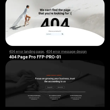
404 error landing page
,
404 error message design
,
,
,
,
,
,
,
,
,
,
,
,
,
,
,
,
,
,
,
,
,
,
,
,
,
,
,
,
,
,
,
,
,
,
,
,
,
,
,
,
,
,
,
,
,
,
,
,
,
,
,
,
,
,
,
,
,
,
,
,
,
,
,
,
,
,
,
,
,
,
,
,
,
,
,
,
,
,
,
,
,
,
,
,
,
,
,
,
,
,
,
,
,
,
,
,
,
,
,
,
,
,
,
,
,
,
,
,
,
,
,
,
,
,
,
,
,
,
,
,
,
,
,
,
,
,
,
,
,
,
,
,
,
,
,
,
,
,
,
,
,
,
,
,
,
,
,
,
,
,
,
,
,
,
,
,
,
,
,
,
,
,
,
,
,
,
,
,
,
,
,
,
,
,
,
,
,
,
,
,
,
,
,
,
,
,
,
,
,
,
,
,
,
,
,
,
,
,
,
,
,
,
,
,
,
,
,
,
,
,
,
,
,
,
,
,
,
,
,
,
,
,
,
,
,
,
,
,
,
,
,
,
,
,
,
,
,
,
,
,
,
,
,
,
,
,
,
,
,
,
,
,
,
,
,
,
,
,
,
,
,
,
,
,
,
,
,
,
,
,
,
,
,
,
,
,
,
,
,
,
,
,
,
,
,
,
,
,
,
,
,
,
,
,
,
,
,
,
,
,
,
,
,
,
,
,
,
,
,
,
,
,
,
,
,
,
,
,
,
,
,
,
,
,
,
,
,
,
,
,
,
,
,
,
,
,
,
,
,
,
,
,
,
,
,
,
,
,
,
,
,
,
,
,
,
,
,
,
,
,
,
,
,
,
,
,
,
,
,
,
,
,
,
,
,
,
,
,
,
,
,
,
,
,
,
,
,
,
,
,
,
,
,
,
,
,
,
,
,
,
,
,
,
,
,
,
,
,
,
,
,
,
,
,
,
,
,
,
,
,
,
,
,
,
,
,
,
,
,
,
,
,
,
,
,
,
,
,
,
,
,
,
,
,
,
,
,
,
,
,
,
,
,
,
,
,
,
,
,
,
,
,
,
,
,
,
,
,
,
,
,
,
,
,
,
,
,
,
,
,
,
,
,
,
,
,
,
,
,
,
,
,
,
,
,
,
,
,
,
,
404 Page Pro FFP-PRO-01