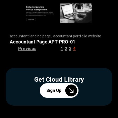
accountant landing page
,
accountant portfolio website
,
,
,
,
,
,
,
,
,
,
,
,
,
,
,
,
,
,
,
,
,
,
,
,
,
,
,
,
,
,
,
,
,
,
,
,
,
,
,
,
,
,
,
,
,
,
,
,
,
,
,
,
,
,
,
,
,
,
,
,
,
,
,
,
,
,
,
,
,
,
,
,
,
,
,
,
,
,
,
,
,
,
,
,
,
,
,
,
,
,
,
,
,
,
,
,
,
,
,
,
,
,
,
,
,
,
,
,
,
,
,
,
,
,
,
,
,
,
,
,
,
,
,
,
,
,
,
,
,
,
,
,
,
,
,
,
,
,
,
,
,
,
,
,
,
,
,
,
,
,
,
,
,
,
,
,
,
,
,
,
,
,
,
,
,
,
,
,
,
,
,
,
,
,
,
,
,
,
,
,
,
,
,
,
,
,
,
,
,
,
,
,
,
,
,
,
,
,
,
,
,
,
,
,
,
,
,
,
,
,
,
,
,
,
,
,
,
,
,
,
,
,
,
,
,
,
,
,
,
,
,
,
,
,
,
,
,
,
,
,
,
,
,
,
,
,
,
,
,
,
,
,
,
,
,
,
,
,
,
,
,
,
,
,
,
,
,
,
,
,
,
,
,
,
,
,
,
,
,
,
,
,
,
,
,
,
,
,
,
,
,
,
,
,
,
,
,
,
,
,
,
,
,
,
,
,
,
,
,
,
,
,
,
,
,
,
,
,
,
,
,
,
,
,
,
,
,
,
,
,
,
,
,
,
,
,
,
,
,
,
,
,
,
,
,
,
,
,
,
,
,
,
,
,
,
,
,
,
,
,
,
,
,
,
,
,
,
,
,
,
,
,
,
,
,
,
,
,
,
,
,
,
,
,
,
,
,
,
,
,
,
,
,
,
,
,
,
,
,
,
,
,
,
,
,
,
,
,
,
,
,
,
,
,
,
,
,
,
,
,
,
,
,
,
,
,
,
,
,
,
,
,
,
,
,
,
,
,
,
,
,
,
,
,
,
,
,
,
,
,
,
,
,
,
,
,
,
,
,
,
,
,
,
,
,
,
,
,
,
,
,
,
,
,
,
,
,
,
,
,
,
,
,
,
,
,
,
,
,
,
,
,
,
Accountant Page APT-PRO-01
Previous
1
2
3
4
Get Cloud Library
Sign Up