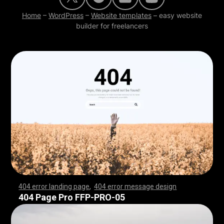
Home
–
WordPress
–
Website templates
–
easy website
builder for freelancers
404 error landing page
,
404 error message design
,
,
,
,
,
,
,
,
,
,
,
,
,
,
,
,
,
,
,
,
,
,
,
,
,
,
,
,
,
,
,
,
,
,
,
,
,
,
,
,
,
,
,
,
,
,
,
,
,
,
,
,
,
,
,
,
,
,
,
,
,
,
,
,
,
,
,
,
,
,
,
,
,
,
,
,
,
,
,
,
,
,
,
,
,
,
,
,
,
,
,
,
,
,
,
,
,
,
,
,
,
,
,
,
,
,
,
,
,
,
,
,
,
,
,
,
,
,
,
,
,
,
,
,
,
,
,
,
,
,
,
,
,
,
,
,
,
,
,
,
,
,
,
,
,
,
,
,
,
,
,
,
,
,
,
,
,
,
,
,
,
,
,
,
,
,
,
,
,
,
,
,
,
,
,
,
,
,
,
,
,
,
,
,
,
,
,
,
,
,
,
,
,
,
,
,
,
,
,
,
,
,
,
,
,
,
,
,
,
,
,
,
,
,
,
,
,
,
,
,
,
,
,
,
,
,
,
,
,
,
,
,
,
,
,
,
,
,
,
,
,
,
,
,
,
,
,
,
,
,
,
,
,
,
,
,
,
,
,
,
,
,
,
,
,
,
,
,
,
,
,
,
,
,
,
,
,
,
,
,
,
,
,
,
,
,
,
,
,
,
,
,
,
,
,
,
,
,
,
,
,
,
,
,
,
,
,
,
,
,
,
,
,
,
,
,
,
,
,
,
,
,
,
,
,
,
,
,
,
,
,
,
,
,
,
,
,
,
,
,
,
,
,
,
,
,
,
,
,
,
,
,
,
,
,
,
,
,
,
,
,
,
,
,
,
,
,
,
,
,
,
,
,
,
,
,
,
,
,
,
,
,
,
,
,
,
,
,
,
,
,
,
,
,
,
,
,
,
,
,
,
,
,
,
,
,
,
,
,
,
,
,
,
,
,
,
,
,
,
,
,
,
,
,
,
,
,
,
,
,
,
,
,
,
,
,
,
,
,
,
,
,
,
,
,
,
,
,
,
,
,
,
,
,
,
,
,
,
,
,
,
,
,
,
,
,
,
,
,
,
,
,
,
,
,
,
,
,
,
,
,
,
,
,
,
,
,
,
,
,
,
,
,
,
,
,
,
,
,
,
404 Page Pro FFP-PRO-05